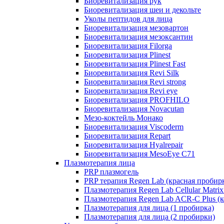
Биоревитализация рук
Биоревитализация шеи и декольте
Уколы пептидов для лица
Биоревитализация мезовартон
Биоревитализация мезоксантин
Биоревитализация Filorga
Биоревитализация Plinest
Биоревитализация Plinest Fast
Биоревитализация Revi Silk
Биоревитализация Revi strong
Биоревитализация Revi eye
Биоревитализация PROFHILO
Биоревитализация Novacutan
Мезо-коктейль Монако
Биоревитализация Viscoderm
Биоревитализация Repart
Биоревитализация Hyalrepair
Биоревитализация MesoEye C71
Плазмотерапия лица
PRP плазмогель
PRP терапия Regen Lab (красная пробир
Плазмотерапия Regen Lab Cellular Matrix
Плазмотерапия Regen Lab ACR-C Plus (к
Плазмотерапия для лица (1 пробирка)
Плазмотерапия для лица (2 пробирки)