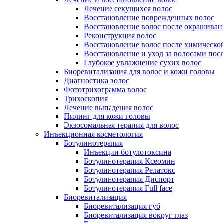
Лечение секущихся волос
Восстановление поврежденных волос
Восстановление волос после окрашиван
Реконструкция волос
Восстановление волос после химическо
Восстановление и уход за волосами пос
Глубокое увлажнение сухих волос
Биоревитализация для волос и кожи головы
Диагностика волос
Фототрихограмма волос
Трихоскопия
Лечение выпадения волос
Пилинг для кожи головы
Экзосомальная терапия для волос
Инъекционная косметология
Ботулинотерапия
Инъекции ботулотоксина
Ботулинотерапия Ксеомин
Ботулинотерапия Релатокс
Ботулинотерапия Диспорт
Ботулинотерапия Full face
Биоревитализация
Биоревитализация губ
Биоревитализация вокруг глаз