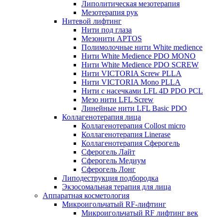
Липолитическая мезотерапия
Мезотерапия рук
Нитевой лифтинг
Нити под глаза
Мезонити APTOS
Полимолочные нити White medience
Нити White Medience PDO MONO
Нити White Medience PDO SCREW
Нити VICTORIA Screw PLLA
Нити VICTORIA Mono PLLA
Нити с насечками LFL 4D PDO PCL
Мезо нити LFL Screw
Линейные нити LFL Basic PDO
Коллагенотерапия лица
Коллагенотерапия Collost micro
Коллагенотерапия Linerase
Коллагенотерапия Сферогель
Сферогель Лайт
Сферогель Медиум
Сферогель Лонг
Липодеструкция подбородка
Экзосомальная терапия для лица
Аппаратная косметология
Микроигольчатый RF-лифтинг
Микроигольчатый RF лифтинг век