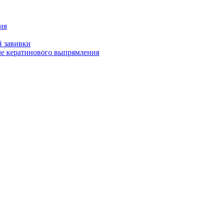
ия
й завивки
ле кератинового выпрямления