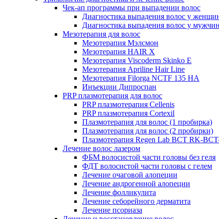
Чек-ап программы при выпадении волос
Диагностика выпадения волос у женщи
Диагностика выпадения волос у мужчи
Мезотерапия для волос
Мезотерапия Мэлсмон
Мезотерапия HAIR X
Мезотерапия Viscoderm Skinko E
Мезотерапия Apriline Hair Line
Мезотерапия Filorga NCTF 135 HA
Инъекции Дипроспан
PRP плазмотерапия для волос
PRP плазмотерапия Cellenis
PRP плазмотерапия Cortexil
Плазмотерапия для волос (1 пробирка)
Плазмотерапия для волос (2 пробирки)
Плазмотерапия Regen Lab BCT RK-BCT-
Лечение волос лазером
ФБМ волосистой части головы без геля
ФДТ волосистой части головы с гелем
Лечение очаговой алопеции
Лечение андрогенной алопеции
Лечение фолликулита
Лечение себорейного дерматита
Лечение псориаза
Лечение и восстановление волос