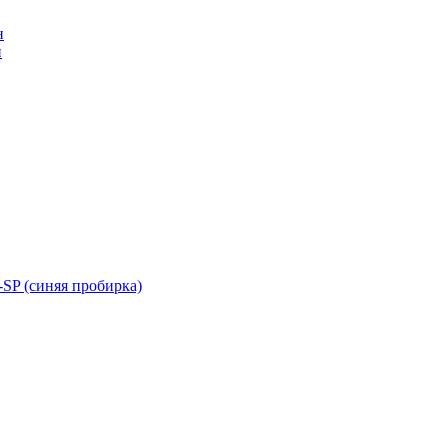
н
н
SP (синяя пробирка)