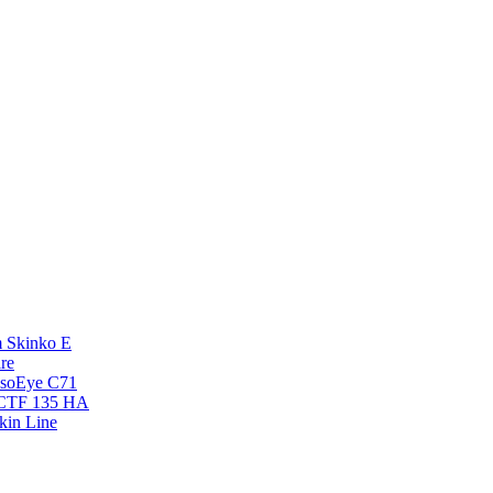
 Skinko E
re
esoEye С71
NCTF 135 HA
kin Line