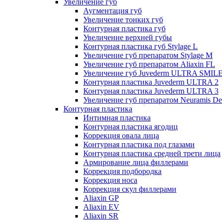
Увеличение губ
Аугментация губ
Увеличение тонких губ
Контурная пластика губ
Увеличение верхней губы
Контурная пластика губ Stylage L
Увеличение губ препаратом Stylage M
Увеличение губ препаратом Aliaxin FL
Увеличение губ Juvederm ULTRA SMIL
Контурная пластика Juvederm ULTRA 2
Контурная пластика Juvederm ULTRA 3
Увеличение губ препаратом Neuramis De
Контурная пластика
Интимная пластика
Контурная пластика ягодиц
Коррекция овала лица
Контурная пластика под глазами
Контурная пластика средней трети лица
Армирование лица филлерами
Коррекция подбородка
Коррекция носа
Коррекция скул филлерами
Aliaxin GP
Aliaxin EV
Aliaxin SR