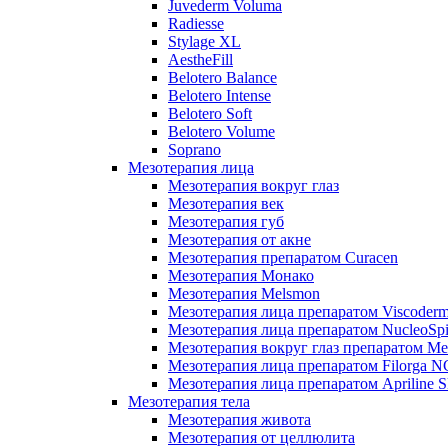
Juvederm Voluma
Radiesse
Stylage XL
AestheFill
Belotero Balance
Belotero Intense
Belotero Soft
Belotero Volume
Soprano
Мезотерапия лица
Мезотерапия вокруг глаз
Мезотерапия век
Мезотерапия губ
Мезотерапия от акне
Мезотерапия препаратом Curacen
Мезотерапия Монако
Мезотерапия Melsmon
Мезотерапия лица препаратом Viscoderm
Мезотерапия лица препаратом NucleoSpi
Мезотерапия вокруг глаз препаратом M
Мезотерапия лица препаратом Filorga 
Мезотерапия лица препаратом Apriline S
Мезотерапия тела
Мезотерапия живота
Мезотерапия от целлюлита