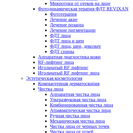
Микротоки от отеков на лице
Фотодинамическая терапия ФДТ REVIXAN
Фототерапия
Лечение акне
Лечение розацеа
Лечение пигментации
ФДТ лица
ФДТ лица и шеи
ФДТ лица, шеи, декольте
ФДТ спины
Аппаратная диагностика кожи
RF-лифтинг лица
Игольчатый RF лифтинг
Игольчатый RF лифтинг лица
Эстетическая косметология
Компьютерная дерматоскопия
Чистка лица
Аппаратная чистка лица
Ультразвуковая чистка лица
Комбинированная чистка лица
Атравматическая чистка лица
Ручная чистка лица
Механическая чистка лица
Чистка лица от черных точек
Чистка лица от угрей