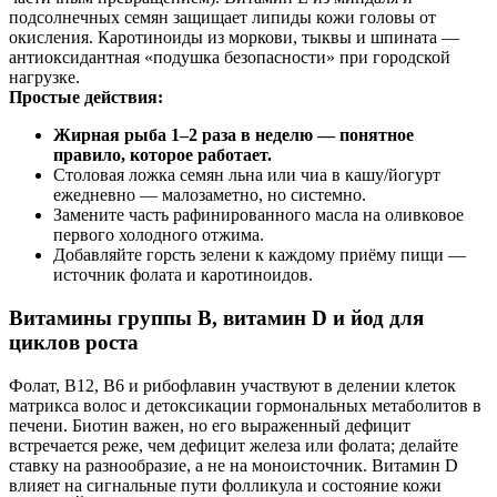
подсолнечных семян защищает липиды кожи головы от
окисления. Каротиноиды из моркови, тыквы и шпината —
антиоксидантная «подушка безопасности» при городской
нагрузке.
Простые действия:
Жирная рыба 1–2 раза в неделю — понятное
правило, которое работает.
Столовая ложка семян льна или чиа в кашу/йогурт
ежедневно — малозаметно, но системно.
Замените часть рафинированного масла на оливковое
первого холодного отжима.
Добавляйте горсть зелени к каждому приёму пищи —
источник фолата и каротиноидов.
Витамины группы B, витамин D и йод для
циклов роста
Фолат, B12, B6 и рибофлавин участвуют в делении клеток
матрикса волос и детоксикации гормональных метаболитов в
печени. Биотин важен, но его выраженный дефицит
встречается реже, чем дефицит железа или фолата; делайте
ставку на разнообразие, а не на моноисточник. Витамин D
влияет на сигнальные пути фолликула и состояние кожи