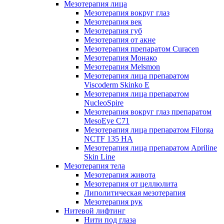
Мезотерапия лица
Мезотерапия вокруг глаз
Мезотерапия век
Мезотерапия губ
Мезотерапия от акне
Мезотерапия препаратом Curacen
Мезотерапия Монако
Мезотерапия Melsmon
Мезотерапия лица препаратом
Viscoderm Skinko E
Мезотерапия лица препаратом
NucleoSpire
Мезотерапия вокруг глаз препаратом
MesoEye С71
Мезотерапия лица препаратом Filorga
NCTF 135 HA
Мезотерапия лица препаратом Apriline
Skin Line
Мезотерапия тела
Мезотерапия живота
Мезотерапия от целлюлита
Липолитическая мезотерапия
Мезотерапия рук
Нитевой лифтинг
Нити под глаза