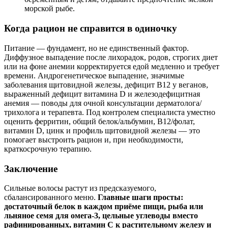
морской рыбе.
Когда рацион не справится в одиночку
Питание — фундамент, но не единственный фактор.
Диффузное выпадение после лихорадок, родов, строгих диет
или на фоне анемии корректируется едой медленно и требует
времени. Андрогенетическое выпадение, значимые
заболевания щитовидной железы, дефицит B12 у веганов,
выраженный дефицит витамина D и железодефицитная
анемия — поводы для очной консультации дерматолога/
трихолога и терапевта. Под контролем специалиста уместно
оценить ферритин, общий белок/альбумин, B12/фолат,
витамин D, цинк и профиль щитовидной железы — это
помогает выстроить рацион и, при необходимости,
краткосрочную терапию.
Заключение
Сильные волосы растут из предсказуемого,
сбалансированного меню.
Главные шаги просты:
достаточный белок в каждом приёме пищи, рыба или
льняное семя для омега‑3, цельные углеводы вместо
рафинированных, витамин C к растительному железу и