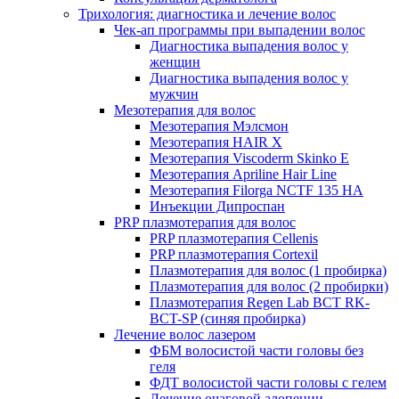
Трихология: диагностика и лечение волос
Чек-ап программы при выпадении волос
Диагностика выпадения волос у
женщин
Диагностика выпадения волос у
мужчин
Мезотерапия для волос
Мезотерапия Мэлсмон
Мезотерапия HAIR X
Мезотерапия Viscoderm Skinko E
Мезотерапия Apriline Hair Line
Мезотерапия Filorga NCTF 135 HA
Инъекции Дипроспан
PRP плазмотерапия для волос
PRP плазмотерапия Cellenis
PRP плазмотерапия Cortexil
Плазмотерапия для волос (1 пробирка)
Плазмотерапия для волос (2 пробирки)
Плазмотерапия Regen Lab BCT RK-
BCT-SP (синяя пробирка)
Лечение волос лазером
ФБМ волосистой части головы без
геля
ФДТ волосистой части головы с гелем
Лечение очаговой алопеции