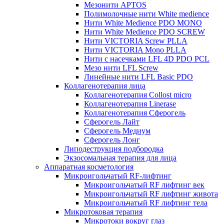
Мезонити APTOS
Полимолочные нити White medience
Нити White Medience PDO MONO
Нити White Medience PDO SCREW
Нити VICTORIA Screw PLLA
Нити VICTORIA Mono PLLA
Нити с насечками LFL 4D PDO PCL
Мезо нити LFL Screw
Линейные нити LFL Basic PDO
Коллагенотерапия лица
Коллагенотерапия Collost micro
Коллагенотерапия Linerase
Коллагенотерапия Сферогель
Сферогель Лайт
Сферогель Медиум
Сферогель Лонг
Липодеструкция подбородка
Экзосомальная терапия для лица
Аппаратная косметология
Микроигольчатый RF-лифтинг
Микроигольчатый RF лифтинг век
Микроигольчатый RF лифтинг живота
Микроигольчатый RF лифтинг тела
Микротоковая терапия
Микротоки вокруг глаз