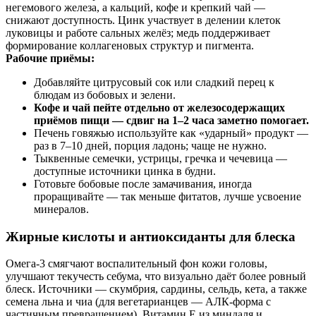
негемового железа, а кальций, кофе и крепкий чай —
снижают доступность. Цинк участвует в делении клеток
луковицы и работе сальных желёз; медь поддерживает
формирование коллагеновых структур и пигмента.
Рабочие приёмы:
Добавляйте цитрусовый сок или сладкий перец к
блюдам из бобовых и зелени.
Кофе и чай пейте отдельно от железосодержащих
приёмов пищи — сдвиг на 1–2 часа заметно помогает.
Печень говяжью используйте как «ударный» продукт —
раз в 7–10 дней, порция ладонь; чаще не нужно.
Тыквенные семечки, устрицы, гречка и чечевица —
доступные источники цинка в будни.
Готовьте бобовые после замачивания, иногда
проращивайте — так меньше фитатов, лучше усвоение
минералов.
Жирные кислоты и антиоксиданты для блеска
Омега‑3 смягчают воспалительный фон кожи головы,
улучшают текучесть себума, что визуально даёт более ровный
блеск. Источники — скумбрия, сардины, сельдь, кета, а также
семена льна и чиа (для вегетарианцев — АЛК-форма с
частичным превращением). Витамин Е из миндаля и