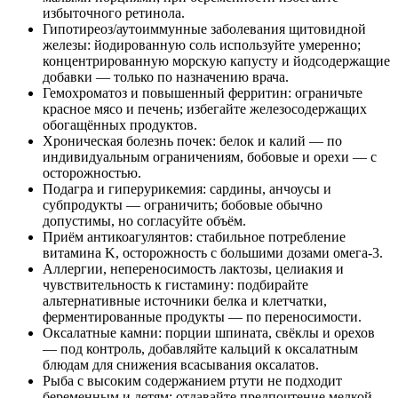
избыточного ретинола.
Гипотиреоз/аутоиммунные заболевания щитовидной
железы: йодированную соль используйте умеренно;
концентрированную морскую капусту и йодсодержащие
добавки — только по назначению врача.
Гемохроматоз и повышенный ферритин: ограничьте
красное мясо и печень; избегайте железосодержащих
обогащённых продуктов.
Хроническая болезнь почек: белок и калий — по
индивидуальным ограничениям, бобовые и орехи — с
осторожностью.
Подагра и гиперурикемия: сардины, анчоусы и
субпродукты — ограничить; бобовые обычно
допустимы, но согласуйте объём.
Приём антикоагулянтов: стабильное потребление
витамина K, осторожность с большими дозами омега‑3.
Аллергии, непереносимость лактозы, целиакия и
чувствительность к гистамину: подбирайте
альтернативные источники белка и клетчатки,
ферментированные продукты — по переносимости.
Оксалатные камни: порции шпината, свёклы и орехов
— под контроль, добавляйте кальций к оксалатным
блюдам для снижения всасывания оксалатов.
Рыба с высоким содержанием ртути не подходит
беременным и детям; отдавайте предпочтение мелкой