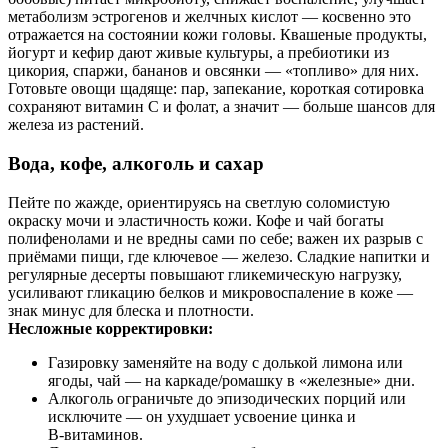
метаболизм эстрогенов и желчных кислот — косвенно это
отражается на состоянии кожи головы. Квашеные продукты,
йогурт и кефир дают живые культуры, а пребиотики из
цикория, спаржи, бананов и овсянки — «топливо» для них.
Готовьте овощи щадяще: пар, запекание, короткая сотировка
сохраняют витамин С и фолат, а значит — больше шансов для
железа из растений.
Вода, кофе, алкоголь и сахар
Пейте по жажде, ориентируясь на светлую соломистую
окраску мочи и эластичность кожи. Кофе и чай богаты
полифенолами и не вредны сами по себе; важен их разрыв с
приёмами пищи, где ключевое — железо. Сладкие напитки и
регулярные десерты повышают гликемическую нагрузку,
усиливают гликацию белков и микровоспаление в коже —
знак минус для блеска и плотности.
Несложные корректировки:
Газировку заменяйте на воду с долькой лимона или
ягоды, чай — на каркаде/ромашку в «железные» дни.
Алкоголь ограничьте до эпизодических порций или
исключите — он ухудшает усвоение цинка и
B‑витаминов.