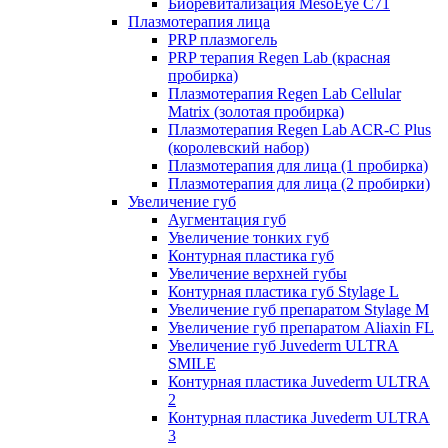
Биоревитализация MesoEye C71
Плазмотерапия лица
PRP плазмогель
PRP терапия Regen Lab (красная
пробирка)
Плазмотерапия Regen Lab Cellular
Matrix (золотая пробирка)
Плазмотерапия Regen Lab ACR-C Plus
(королевский набор)
Плазмотерапия для лица (1 пробирка)
Плазмотерапия для лица (2 пробирки)
Увеличение губ
Аугментация губ
Увеличение тонких губ
Контурная пластика губ
Увеличение верхней губы
Контурная пластика губ Stylage L
Увеличение губ препаратом Stylage M
Увеличение губ препаратом Aliaxin FL
Увеличение губ Juvederm ULTRA
SMILE
Контурная пластика Juvederm ULTRA
2
Контурная пластика Juvederm ULTRA
3