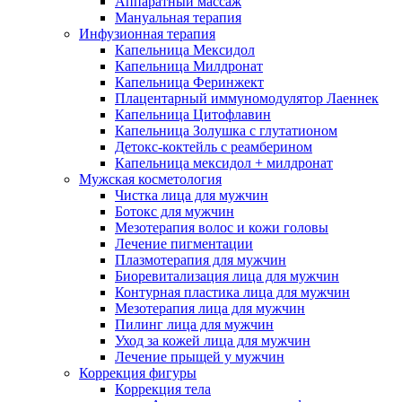
Аппаратный массаж
Мануальная терапия
Инфузионная терапия
Капельница Мексидол
Капельница Милдронат
Капельница Феринжект
Плацентарный иммуномодулятор Лаеннек
Капельница Цитофлавин
Капельница Золушка с глутатионом
Детокс-коктейль с реамберином
Капельница мексидол + милдронат
Мужская косметология
Чистка лица для мужчин
Ботокс для мужчин
Мезотерапия волос и кожи головы
Лечение пигментации
Плазмотерапия для мужчин
Биоревитализация лица для мужчин
Контурная пластика лица для мужчин
Мезотерапия лица для мужчин
Пилинг лица для мужчин
Уход за кожей лица для мужчин
Лечение прыщей у мужчин
Коррекция фигуры
Коррекция тела