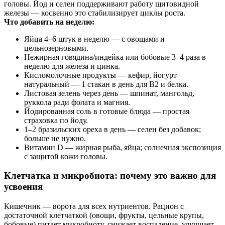
головы. Йод и селен поддерживают работу щитовидной
железы — косвенно это стабилизирует циклы роста.
Что добавить на неделю:
Яйца 4–6 штук в неделю — с овощами и
цельнозерновыми.
Нежирная говядина/индейка или бобовые 3–4 раза в
неделю для железа и цинка.
Кисломолочные продукты — кефир, йогурт
натуральный — 1 стакан в день для B2 и белка.
Листовая зелень через день — шпинат, мангольд,
руккола ради фолата и магния.
Йодированная соль в готовые блюда — простая
страховка по йоду.
1–2 бразильских ореха в день — селен без добавок;
больше не нужно.
Витамин D — жирная рыба, яйца; солнечная экспозиция
с защитой кожи головы.
Клетчатка и микробиота: почему это важно для
усвоения
Кишечник — ворота для всех нутриентов. Рацион с
достаточной клетчаткой (овощи, фрукты, цельные крупы,
бобовые) питает микробиоту, снижает воспаление, улучшает