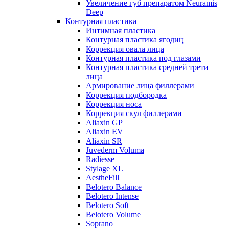
Увеличение губ препаратом Neuramis
Deep
Контурная пластика
Интимная пластика
Контурная пластика ягодиц
Коррекция овала лица
Контурная пластика под глазами
Контурная пластика средней трети
лица
Армирование лица филлерами
Коррекция подбородка
Коррекция носа
Коррекция скул филлерами
Aliaxin GP
Aliaxin EV
Aliaxin SR
Juvederm Voluma
Radiesse
Stylage XL
AestheFill
Belotero Balance
Belotero Intense
Belotero Soft
Belotero Volume
Soprano