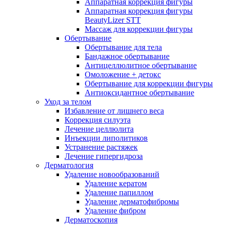
Аппаратная коррекция фигуры
Аппаратная коррекция фигуры
BeautyLizer STT
Массаж для коррекции фигуры
Обертывание
Обертывание для тела
Бандажное обертывание
Антицеллюлитное обертывание
Омоложение + детокс
Обертывание для коррекции фигуры
Антиоксидантное обертывание
Уход за телом
Избавление от лишнего веса
Коррекция силуэта
Лечение целлюлита
Инъекции липолитиков
Устранение растяжек
Лечение гипергидроза
Дерматология
Удаление новообразований
Удаление кератом
Удаление папиллом
Удаление дерматофибромы
Удаление фибром
Дерматоскопия