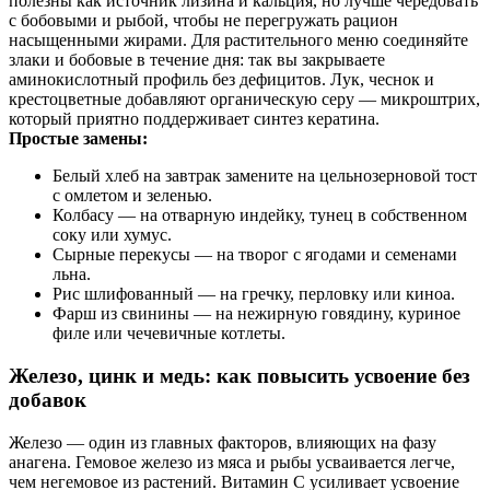
полезны как источник лизина и кальция, но лучше чередовать
с бобовыми и рыбой, чтобы не перегружать рацион
насыщенными жирами. Для растительного меню соединяйте
злаки и бобовые в течение дня: так вы закрываете
аминокислотный профиль без дефицитов. Лук, чеснок и
крестоцветные добавляют органическую серу — микроштрих,
который приятно поддерживает синтез кератина.
Простые замены:
Белый хлеб на завтрак замените на цельнозерновой тост
с омлетом и зеленью.
Колбасу — на отварную индейку, тунец в собственном
соку или хумус.
Сырные перекусы — на творог с ягодами и семенами
льна.
Рис шлифованный — на гречку, перловку или киноа.
Фарш из свинины — на нежирную говядину, куриное
филе или чечевичные котлеты.
Железо, цинк и медь: как повысить усвоение без
добавок
Железо — один из главных факторов, влияющих на фазу
анагена. Гемовое железо из мяса и рыбы усваивается легче,
чем негемовое из растений. Витамин С усиливает усвоение