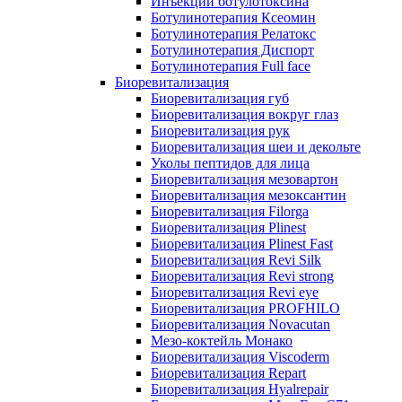
Инъекции ботулотоксина
Ботулинотерапия Ксеомин
Ботулинотерапия Релатокс
Ботулинотерапия Диспорт
Ботулинотерапия Full face
Биоревитализация
Биоревитализация губ
Биоревитализация вокруг глаз
Биоревитализация рук
Биоревитализация шеи и декольте
Уколы пептидов для лица
Биоревитализация мезовартон
Биоревитализация мезоксантин
Биоревитализация Filorga
Биоревитализация Plinest
Биоревитализация Plinest Fast
Биоревитализация Revi Silk
Биоревитализация Revi strong
Биоревитализация Revi eye
Биоревитализация PROFHILO
Биоревитализация Novacutan
Мезо-коктейль Монако
Биоревитализация Viscoderm
Биоревитализация Repart
Биоревитализация Hyalrepair