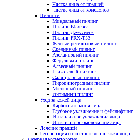
Чистка лица от прыщей
Чистка лица от комедонов
Пилинги
Миндальный пилинг
Пилинг Biorepeel
Пилинг Джесснера
Пилинг PRX-T33
Желтый ретиноловый пилинг
Срединный пилинг
Азелаиновый пилинг
Феруловый пилинг
Алмазный пилинг
Гликолевый пилинг
Салициловый пилинг
Пировиноградный пилинг
Молочный пилинг
Интимный пилинг
Уход за кожей лица
Карбокситерапия лица
Глубокое увлажнение и фейслифтинг
Интенсивное увлажнение лица
Интенсивное омоложение лица
Лечение прыщей
Регенерация и восстановление кожи лица
Лазерная косметология