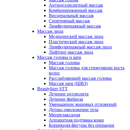
Антицеллюлитный массаж
Комбинированный массаж
Висцеральный массаж
Спортивный массаж
Лимфодренажный массаж
Массаж лица
Медицинский массаж лица
Пластический массаж лица
Лимфодренажный массаж лица
Лифтинг-массаж лица
Массаж головы и шеи
Массаж головы
Массаж головы для стимуляции роста
волос
Расслабляющий массаж головы
Массаж шеи (ШВЗ)
Beautylizer STT
Лечение целлюлита
Лечение фиброза
Уменьшение жировых отложений
Детокс-омоложение тела
Миорелаксация
Аппаратная подтяжка кожи
Коррекция фигуры без операции