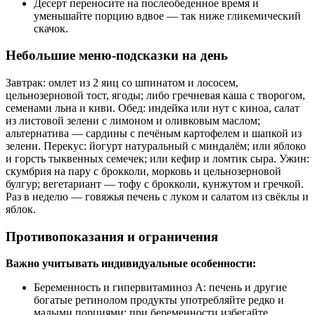
Десерт переносите на послеобеденное время и
уменьшайте порцию вдвое — так ниже гликемический
скачок.
Небольшие меню‑подсказки на день
Завтрак: омлет из 2 яиц со шпинатом и лососем,
цельнозерновой тост, ягоды; либо гречневая каша с творогом,
семенами льна и киви. Обед: индейка или нут с киноа, салат
из листовой зелени с лимоном и оливковым маслом;
альтернатива — сардины с печёным картофелем и шапкой из
зелени. Перекус: йогурт натуральный с миндалём; или яблоко
и горсть тыквенных семечек; или кефир и ломтик сыра. Ужин:
скумбрия на пару с брокколи, морковь и цельнозерновой
булгур; вегетариант — тофу с брокколи, кунжутом и гречкой.
Раз в неделю — говяжья печень с луком и салатом из свёклы и
яблок.
Противопоказания и ограничения
Важно учитывать индивидуальные особенности:
Беременность и гипервитаминоз A: печень и другие
богатые ретинолом продукты употребляйте редко и
малыми порциями; при беременности избегайте