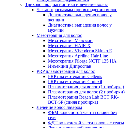
Трихология: диагностика и лечение волос
Чек-ап программы при выпадении волос
Диагностика выпадения волос у
женщин
Диагностика выпадения волос у
мужчин
Мезотерапия для волос
Мезотерапия Мэлсмон
Мезотерапия HAIR X
Мезотерапия Viscoderm Skinko E
Мезотерапия Apriline Hair Line
Мезотерапия Filorga NCTF 135 HA
Инъекции Дипроспан
PRP плазмотерапия для волос
PRP плазмотерапия Cellenis
PRP плазмотерапия Cortexil
Плазмотерапия для волос (1 пробирка)
Плазмотерапия для волос (2 пробирки)
Плазмотерапия Regen Lab BCT RK-
BCT-SP (синяя пробирка)
Лечение волос лазером
ФБМ волосистой части головы без
геля
ФДТ волосистой части головы с гелем
Лечение очаговой алопеции