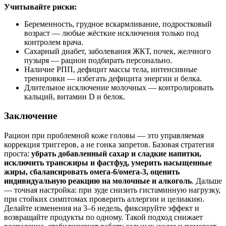
Учитывайте риски:
Беременность, грудное вскармливание, подростковый
возраст — любые жёсткие исключения только под
контролем врача.
Сахарный диабет, заболевания ЖКТ, почек, желчного
пузыря — рацион подбирать персонально.
Наличие РПП, дефицит массы тела, интенсивные
тренировки — избегать дефицита энергии и белка.
Длительное исключение молочных — контролировать
кальций, витамин D и белок.
Заключение
Рацион при проблемной коже головы — это управляемая
коррекция триггеров, а не гонка запретов. Базовая стратегия
проста:
убрать добавленный сахар и сладкие напитки,
исключить трансжиры и фастфуд, умерить насыщенные
жиры, сбалансировать омега‑6/омега‑3, оценить
индивидуальную реакцию на молочные и алкоголь
. Дальше
— точная настройка: при зуде снизить гистаминную нагрузку,
при стойких симптомах проверить аллергии и целиакию.
Делайте изменения на 3–6 недель, фиксируйте эффект и
возвращайте продукты по одному. Такой подход снижает