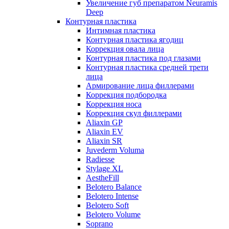
Увеличение губ препаратом Neuramis
Deep
Контурная пластика
Интимная пластика
Контурная пластика ягодиц
Коррекция овала лица
Контурная пластика под глазами
Контурная пластика средней трети
лица
Армирование лица филлерами
Коррекция подбородка
Коррекция носа
Коррекция скул филлерами
Aliaxin GP
Aliaxin EV
Aliaxin SR
Juvederm Voluma
Radiesse
Stylage XL
AestheFill
Belotero Balance
Belotero Intense
Belotero Soft
Belotero Volume
Soprano