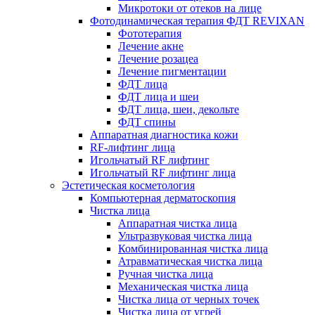
Микротоки от отеков на лице
Фотодинамическая терапия ФДТ REVIXAN
Фототерапия
Лечение акне
Лечение розацеа
Лечение пигментации
ФДТ лица
ФДТ лица и шеи
ФДТ лица, шеи, декольте
ФДТ спины
Аппаратная диагностика кожи
RF-лифтинг лица
Игольчатый RF лифтинг
Игольчатый RF лифтинг лица
Эстетическая косметология
Компьютерная дерматоскопия
Чистка лица
Аппаратная чистка лица
Ультразвуковая чистка лица
Комбинированная чистка лица
Атравматическая чистка лица
Ручная чистка лица
Механическая чистка лица
Чистка лица от черных точек
Чистка лица от угрей