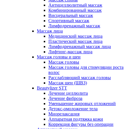
Антицеллюлитный массаж
Комбинированный массаж
Висцеральный массаж
Спортивный массаж
Лимфодренажный массаж
Массаж лица
Медицинский массаж лица
Пластический массаж лица
Лимфодренажный массаж лица
Лифтинг-массаж лица
Массаж головы и шеи
Массаж головы
Массаж головы для стимуляции роста
волос
Расслабляющий массаж головы
Массаж шеи (ШВЗ)
Beautylizer STT
Лечение целлюлита
Лечение фиброза
Уменьшение жировых отложений
Детокс-омоложение тела
Миорелаксация
Аппаратная подтяжка кожи
Коррекция фигуры без операции