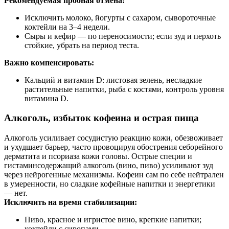
Рекомендуемая пробная отмена:
Исключить молоко, йогурты с сахаром, сывороточные
коктейли на 3–4 недели.
Сыры и кефир — по переносимости; если зуд и перхоть
стойкие, убрать на период теста.
Важно компенсировать:
Кальций и витамин D: листовая зелень, несладкие
растительные напитки, рыба с костями, контроль уровня
витамина D.
Алкоголь, избыток кофеина и острая пища
Алкоголь усиливает сосудистую реакцию кожи, обезвоживает
и ухудшает барьер, часто провоцируя обострения себорейного
дерматита и псориаза кожи головы. Острые специи и
гистаминсодержащий алкоголь (вино, пиво) усиливают зуд
через нейрогенные механизмы. Кофеин сам по себе нейтрален
в умеренности, но сладкие кофейные напитки и энергетики
— нет.
Исключить на время стабилизации:
Пиво, красное и игристое вино, крепкие напитки;
коктейли с сиропами.