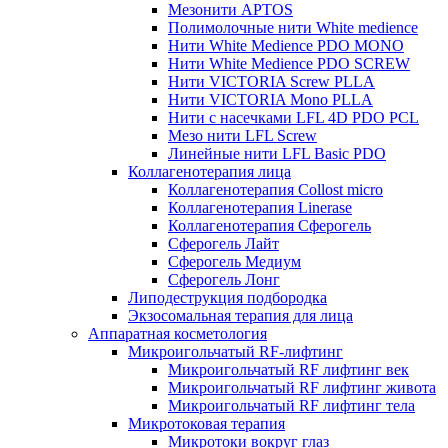
Мезонити APTOS
Полимолочные нити White medience
Нити White Medience PDO MONO
Нити White Medience PDO SCREW
Нити VICTORIA Screw PLLA
Нити VICTORIA Mono PLLA
Нити с насечками LFL 4D PDO PCL
Мезо нити LFL Screw
Линейные нити LFL Basic PDO
Коллагенотерапия лица
Коллагенотерапия Collost micro
Коллагенотерапия Linerase
Коллагенотерапия Сферогель
Сферогель Лайт
Сферогель Медиум
Сферогель Лонг
Липодеструкция подбородка
Экзосомальная терапия для лица
Аппаратная косметология
Микроигольчатый RF-лифтинг
Микроигольчатый RF лифтинг век
Микроигольчатый RF лифтинг живота
Микроигольчатый RF лифтинг тела
Микротоковая терапия
Микротоки вокруг глаз