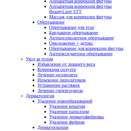
Аппаратная коррекция фигуры
Аппаратная коррекция фигуры
BeautyLizer STT
Массаж для коррекции фигуры
Обертывание
Обертывание для тела
Бандажное обертывание
Антицеллюлитное обертывание
Омоложение + детокс
Обертывание для коррекции фигуры
Антиоксидантное обертывание
Уход за телом
Избавление от лишнего веса
Коррекция силуэта
Лечение целлюлита
Инъекции липолитиков
Устранение растяжек
Лечение гипергидроза
Дерматология
Удаление новообразований
Удаление кератом
Удаление папиллом
Удаление дерматофибромы
Удаление фибром
Дерматоскопия