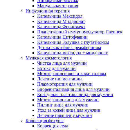
Аппаратный массаж
Мануальная терапия
Инфузионная терапия
Капельница Мексидол
Капельница Милдронат
Капельница Феринжект
Плацентарный иммуномодулятор Лаеннек
Капельница Цитофлавин
Капельница Золушка с глутатионом
Детокс-коктейль с реамберином
Капельница мексидол + милдронат
Мужская косметология
Чистка лица для мужчин
Ботокс для мужчин
Мезотерапия волос и кожи головы
Лечение пигментации
Плазмотерапия для мужчин
Биоревитализация лица для мужчин
Контурная пластика лица для мужчин
Мезотерапия лица для мужчин
Пилинг лица для мужчин
Уход за кожей лица для мужчин
Лечение прыщей у мужчин
Коррекция фигуры
Коррекция тела