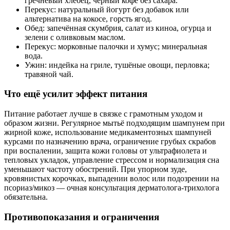
гречневый хлебец, чёрный кофе без сахара.
Перекус: натуральный йогурт без добавок или
альтернатива на кокосе, горсть ягод.
Обед: запечённая скумбрия, салат из киноа, огурца и
зелени с оливковым маслом.
Перекус: морковные палочки и хумус; минеральная
вода.
Ужин: индейка на гриле, тушёные овощи, перловка;
травяной чай.
Что ещё усилит эффект питания
Питание работает лучше в связке с грамотным уходом и
образом жизни. Регулярное мытьё подходящим шампунем при
жирной коже, использование медикаментозных шампуней
курсами по назначению врача, ограничение грубых скрабов
при воспалении, защита кожи головы от ультрафиолета и
тепловых укладок, управление стрессом и нормализация сна
уменьшают частоту обострений. При упорном зуде,
кровянистых корочках, выпадении волос или подозрении на
псориаз/микоз — очная консультация дерматолога‑трихолога
обязательна.
Противопоказания и ограничения