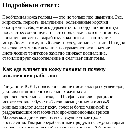
Подробный ответ:
Проблемная кожа головы — это не только про шампуни. Зуд,
жирность, перхоть, шелушение, болезненные корочки,
обострения себорейного дерматита или обрушившийся зуд
после стрессовой недели часто поддерживаются рационом.
Питание влияет на выработку кожного сала, состояние
микробиома, иммунный ответ и сосудистые реакции. Ни одна
тарелка не заменит лечение, но грамотное исключение
диетических триггеров заметно снижает воспаление,
стабилизирует салоотделение и смягчает симптомы.
Как еда влияет на кожу головы и почему
исключения работают
Инсулин и IGF‑1, подскакивающие после быстрых углеводов,
усиливают липогенез в сальных железах и
провоспалительные каскады. Профиль жиров в рационе
меняет состав себума: избыток насыщенных и омега‑6
жирных кислот делает кожу головы более уязвимой к
раздражающим метаболитам дрожжеподобных грибов
Malassezia, а дисбаланс омега‑3 ухудшает контроль
воспаления. Ультрапереработанные продукты с эмульгаторами
и подсластителями дестабилизируют кишечный барьер и