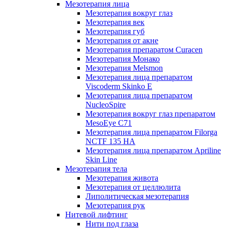
Мезотерапия лица
Мезотерапия вокруг глаз
Мезотерапия век
Мезотерапия губ
Мезотерапия от акне
Мезотерапия препаратом Curacen
Мезотерапия Монако
Мезотерапия Melsmon
Мезотерапия лица препаратом
Viscoderm Skinko E
Мезотерапия лица препаратом
NucleoSpire
Мезотерапия вокруг глаз препаратом
MesoEye С71
Мезотерапия лица препаратом Filorga
NCTF 135 HA
Мезотерапия лица препаратом Apriline
Skin Line
Мезотерапия тела
Мезотерапия живота
Мезотерапия от целлюлита
Липолитическая мезотерапия
Мезотерапия рук
Нитевой лифтинг
Нити под глаза