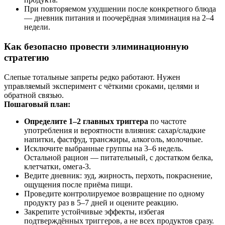
При повторяемом ухудшении после конкретного блюда
— дневник питания и поочерёдная элиминация на 2–4
недели.
Как безопасно провести элиминационную
стратегию
Слепые тотальные запреты редко работают. Нужен
управляемый эксперимент с чёткими сроками, целями и
обратной связью.
Пошаговый план:
Определите 1–2 главных триггера
по частоте
употребления и вероятности влияния: сахар/сладкие
напитки, фастфуд, трансжиры, алкоголь, молочные.
Исключите выбранные группы на 3–6 недель.
Остальной рацион — питательный, с достатком белка,
клетчатки, омега‑3.
Ведите дневник: зуд, жирность, перхоть, покраснение,
ощущения после приёма пищи.
Проведите контролируемое возвращение по одному
продукту раз в 5–7 дней и оцените реакцию.
Закрепите устойчивые эффекты, избегая
подтверждённых триггеров, а не всех продуктов сразу.