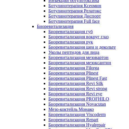
Инъекции ботулотоксина
Ботулинотерапия Ксеомин
Ботулинотерапия Релатокс
Ботулинотерапия Диспорт
Ботулинотерапия Full face
Биоревитализация
Биоревитализация губ
Биоревитализация вокруг глаз
Биоревитализация рук
Биоревитализация шеи и декольте
Уколы пептидов для лица
Биоревитализация мезовартон
Биоревитализация мезоксантин
Биоревитализация Filorga
Биоревитализация Plinest
Биоревитализация Plinest Fast
Биоревитализация Revi Silk
Биоревитализация Revi strong
Биоревитализация Revi eye
Биоревитализация PROFHILO
Биоревитализация Novacutan
Мезо-коктейль Монако
Биоревитализация Viscoderm
Биоревитализация Repart
Биоревитализация Hyalrepair