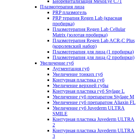
Биоревитализация MesoEye C71
Плазмотерапия лица
PRP плазмогель
PRP терапия Regen Lab (красная
пробирка)
Плазмотерапия Regen Lab Cellular
Matrix (золотая пробирка)
Плазмотерапия Regen Lab ACR-C Plus
(королевский набор)
Плазмотерапия для лица (1 пробирка)
Плазмотерапия для лица (2 пробирки)
Увеличение губ
Аугментация губ
Увеличение тонких губ
Контурная пластика губ
Увеличение верхней губы
Контурная пластика губ Stylage L
Увеличение губ препаратом Stylage M
Увеличение губ препаратом Aliaxin FL
Увеличение губ Juvederm ULTRA
SMILE
Контурная пластика Juvederm ULTRA
2
Контурная пластика Juvederm ULTRA
3