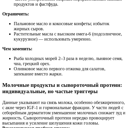
продуктов и фастфуда.
Ограничить:
Пальмовое масло и кокосовые конфеты; избыток
жирных сыров.
Растительные масла с высоким омега‑6 (подсолнечное,
кукурузное) — использовать умеренно.
Чем заменить:
Рыба холодных морей 2–3 раза в неделю, льняное семя,
чиа, грецкий орех.
Оливковое масло первого отжима для салатов,
запекание вместо жарки.
Молочные продукты и сывороточный протеин:
индивидуальные, но частые триггеры
Данные указывают на связь молока, особенно обезжиренного,
с акне через IGF‑1 и гормональные фракции. У части людей с
себорейным дерматитом уменьшение молочных снижает зуд и
жирность. Сывороточный протеин нередко провоцирует
высыпания и усиление шелушения кожи головы.