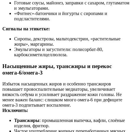
Готовые соусы, майонез, заправки с сахаром, глутаматом
и эмульгаторами.
«Фитнес»-батончики и йогурты с сиропами и
подсластителями.
Сигналы на этикетке:
Сиропы, декстрозы, мальтодекстрин, «растительные
жиры», маргарины.
Эмульгаторы и загустители: полисорбат‑80,
карбоксиметилцеллюлоза.
Насыщенные жиры, трансжиры и перекос
омега‑6/омега‑3
Избыток насыщенных жиров и особенно трансжиров
повышает провоспалительные медиаторы, увеличивает
вязкость себума и усиливает раздражение кожи головы. Не
менее важен баланс: слишком много омега‑6 при дефиците
омега‑3 подпитывает воспаление.
Исключить:
Трансжиры
: промышленная выпечка, вафли, слоёные
изделия, фритюр.
Частое употребление жирных переработанных мясных