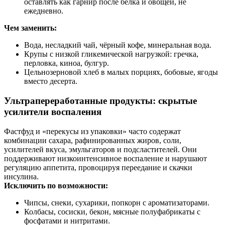
оставлять как гарнир после белка и овощей, не
ежедневно.
Чем заменить:
Вода, несладкий чай, чёрный кофе, минеральная вода.
Крупы с низкой гликемической нагрузкой: гречка,
перловка, киноа, булгур.
Цельнозерновой хлеб в малых порциях, бобовые, ягоды
вместо десерта.
Ультрапереработанные продукты: скрытые
усилители воспаления
Фастфуд и «перекусы из упаковки» часто содержат
комбинации сахара, рафинированных жиров, соли,
усилителей вкуса, эмульгаторов и подсластителей. Они
поддерживают низкоинтенсивное воспаление и нарушают
регуляцию аппетита, провоцируя переедание и скачки
инсулина.
Исключить по возможности:
Чипсы, снеки, сухарики, попкорн с ароматизаторами.
Колбасы, сосиски, бекон, мясные полуфабрикаты с
фосфатами и нитритами.