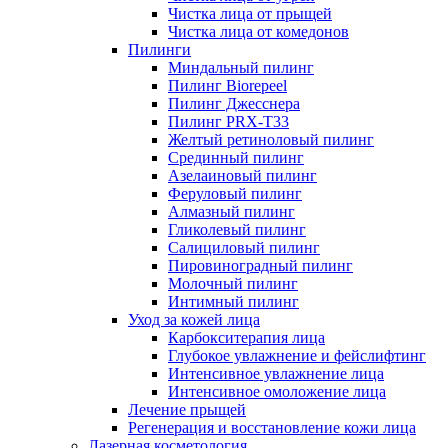
Чистка лица от прыщей
Чистка лица от комедонов
Пилинги
Миндальный пилинг
Пилинг Biorepeel
Пилинг Джесснера
Пилинг PRX-T33
Желтый ретиноловый пилинг
Срединный пилинг
Азелаиновый пилинг
Феруловый пилинг
Алмазный пилинг
Гликолевый пилинг
Салициловый пилинг
Пировиноградный пилинг
Молочный пилинг
Интимный пилинг
Уход за кожей лица
Карбокситерапия лица
Глубокое увлажнение и фейслифтинг
Интенсивное увлажнение лица
Интенсивное омоложение лица
Лечение прыщей
Регенерация и восстановление кожи лица
Лазерная косметология