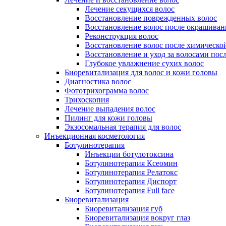
Лечение секущихся волос
Восстановление поврежденных волос
Восстановление волос после окрашиван
Реконструкция волос
Восстановление волос после химическо
Восстановление и уход за волосами пос
Глубокое увлажнение сухих волос
Биоревитализация для волос и кожи головы
Диагностика волос
Фототрихограмма волос
Трихоскопия
Лечение выпадения волос
Пилинг для кожи головы
Экзосомальная терапия для волос
Инъекционная косметология
Ботулинотерапия
Инъекции ботулотоксина
Ботулинотерапия Ксеомин
Ботулинотерапия Релатокс
Ботулинотерапия Диспорт
Ботулинотерапия Full face
Биоревитализация
Биоревитализация губ
Биоревитализация вокруг глаз