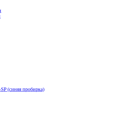
н
н
SP (синяя пробирка)