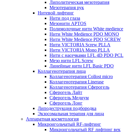
Липолитическая мезотерапия
Мезотерапия рук
Нитевой лифтинг
Нити под глаза
Мезонити APTOS
Полимолочные нити White medience
Нити White Medience PDO MONO
Нити White Medience PDO SCREW
Нити VICTORIA Screw PLLA
Нити VICTORIA Mono PLLA
Нити с насечками LFL 4D PDO PCL
Мезо нити LFL Screw
Линейные нити LFL Basic PDO
Коллагенотерапия лица
Коллагенотерапия Collost micro
Коллагенотерапия Linerase
Коллагенотерапия Сферогель
Сферогель Лайт
Сферогель Медиум
Сферогель Лонг
Липодеструкция подбородка
Экзосомальная терапия для лица
Аппаратная косметология
Микроигольчатый RF-лифтинг
Микроигольчатый RF лифтинг век