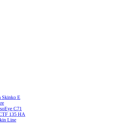
 Skinko E
re
esoEye С71
NCTF 135 HA
kin Line