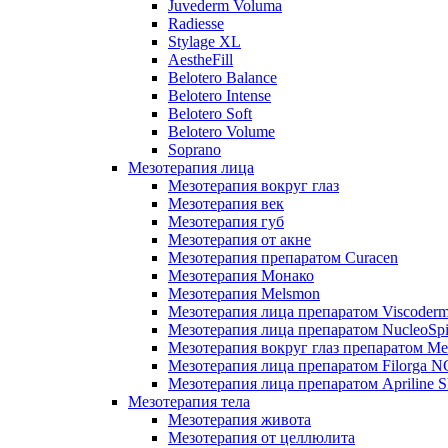
Juvederm Voluma
Radiesse
Stylage XL
AestheFill
Belotero Balance
Belotero Intense
Belotero Soft
Belotero Volume
Soprano
Мезотерапия лица
Мезотерапия вокруг глаз
Мезотерапия век
Мезотерапия губ
Мезотерапия от акне
Мезотерапия препаратом Curacen
Мезотерапия Монако
Мезотерапия Melsmon
Мезотерапия лица препаратом Viscoderm
Мезотерапия лица препаратом NucleoSpi
Мезотерапия вокруг глаз препаратом M
Мезотерапия лица препаратом Filorga 
Мезотерапия лица препаратом Apriline S
Мезотерапия тела
Мезотерапия живота
Мезотерапия от целлюлита