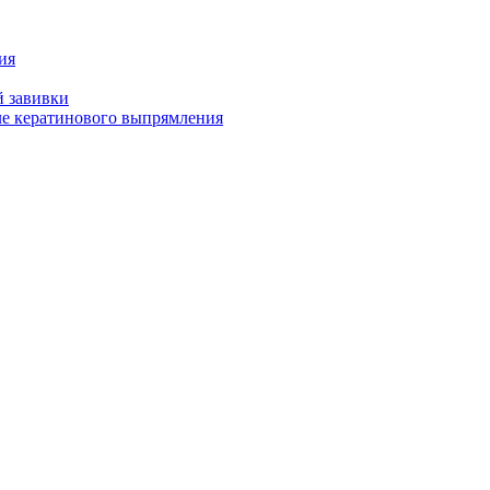
ия
й завивки
ле кератинового выпрямления