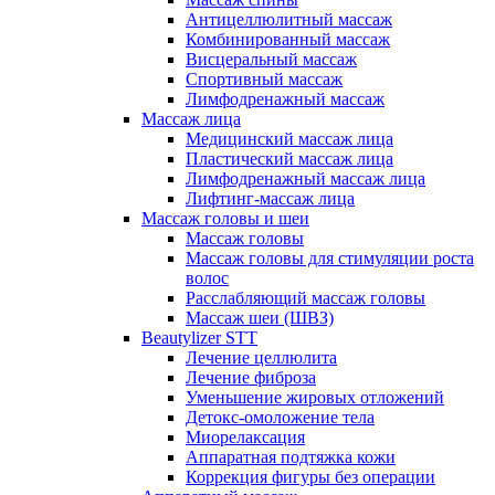
Антицеллюлитный массаж
Комбинированный массаж
Висцеральный массаж
Спортивный массаж
Лимфодренажный массаж
Массаж лица
Медицинский массаж лица
Пластический массаж лица
Лимфодренажный массаж лица
Лифтинг-массаж лица
Массаж головы и шеи
Массаж головы
Массаж головы для стимуляции роста
волос
Расслабляющий массаж головы
Массаж шеи (ШВЗ)
Beautylizer STT
Лечение целлюлита
Лечение фиброза
Уменьшение жировых отложений
Детокс-омоложение тела
Миорелаксация
Аппаратная подтяжка кожи
Коррекция фигуры без операции