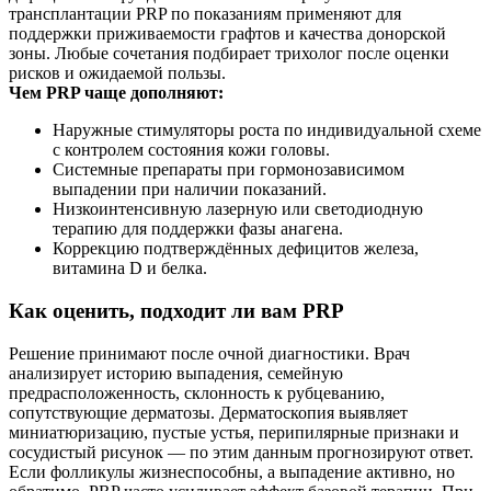
трансплантации PRP по показаниям применяют для
поддержки приживаемости графтов и качества донорской
зоны. Любые сочетания подбирает трихолог после оценки
рисков и ожидаемой пользы.
Чем PRP чаще дополняют:
Наружные стимуляторы роста по индивидуальной схеме
с контролем состояния кожи головы.
Системные препараты при гормонозависимом
выпадении при наличии показаний.
Низкоинтенсивную лазерную или светодиодную
терапию для поддержки фазы анагена.
Коррекцию подтверждённых дефицитов железа,
витамина D и белка.
Как оценить, подходит ли вам PRP
Решение принимают после очной диагностики. Врач
анализирует историю выпадения, семейную
предрасположенность, склонность к рубцеванию,
сопутствующие дерматозы. Дерматоскопия выявляет
миниатюризацию, пустые устья, перипилярные признаки и
сосудистый рисунок — по этим данным прогнозируют ответ.
Если фолликулы жизнеспособны, а выпадение активно, но