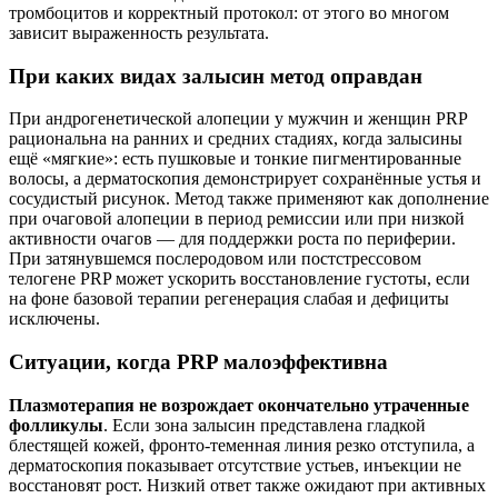
тромбоцитов и корректный протокол: от этого во многом
зависит выраженность результата.
При каких видах залысин метод оправдан
При андрогенетической алопеции у мужчин и женщин PRP
рациональна на ранних и средних стадиях, когда залысины
ещё «мягкие»: есть пушковые и тонкие пигментированные
волосы, а дерматоскопия демонстрирует сохранённые устья и
сосудистый рисунок. Метод также применяют как дополнение
при очаговой алопеции в период ремиссии или при низкой
активности очагов — для поддержки роста по периферии.
При затянувшемся послеродовом или постстрессовом
телогене PRP может ускорить восстановление густоты, если
на фоне базовой терапии регенерация слабая и дефициты
исключены.
Ситуации, когда PRP малоэффективна
Плазмотерапия не возрождает окончательно утраченные
фолликулы
. Если зона залысин представлена гладкой
блестящей кожей, фронто-теменная линия резко отступила, а
дерматоскопия показывает отсутствие устьев, инъекции не
восстановят рост. Низкий ответ также ожидают при активных