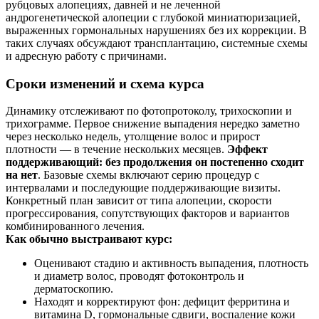
рубцовых алопециях, давней и не леченной
андрогенетической алопеции с глубокой миниатюризацией,
выраженных гормональных нарушениях без их коррекции. В
таких случаях обсуждают трансплантацию, системные схемы
и адресную работу с причинами.
Сроки изменений и схема курса
Динамику отслеживают по фотопротоколу, трихоскопии и
трихограмме. Первое снижение выпадения нередко заметно
через несколько недель, утолщение волос и прирост
плотности — в течение нескольких месяцев.
Эффект
поддерживающий: без продолжения он постепенно сходит
на нет
. Базовые схемы включают серию процедур с
интервалами и последующие поддерживающие визиты.
Конкретный план зависит от типа алопеции, скорости
прогрессирования, сопутствующих факторов и вариантов
комбинированного лечения.
Как обычно выстраивают курс:
Оценивают стадию и активность выпадения, плотность
и диаметр волос, проводят фотоконтроль и
дерматоскопию.
Находят и корректируют фон: дефицит ферритина и
витамина D, гормональные сдвиги, воспаление кожи