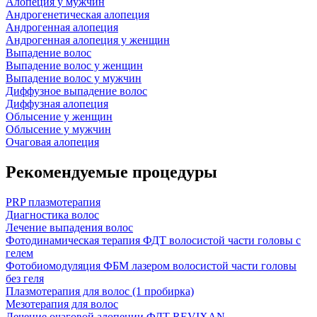
Алопеция у мужчин
Андрогенетическая алопеция
Андрогенная алопеция
Андрогенная алопеция у женщин
Выпадение волос
Выпадение волос у женщин
Выпадение волос у мужчин
Диффузное выпадение волос
Диффузная алопеция
Облысение у женщин
Облысение у мужчин
Очаговая алопеция
Рекомендуемые процедуры
PRP плазмотерапия
Диагностика волос
Лечение выпадения волос
Фотодинамическая терапия ФДТ волосистой части головы с
гелем
Фотобиомодуляция ФБМ лазером волосистой части головы
без геля
Плазмотерапия для волос (1 пробирка)
Мезотерапия для волос
Лечение очаговой алопеции ФДТ REVIXAN