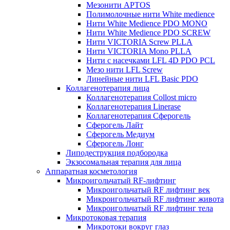
Мезонити APTOS
Полимолочные нити White medience
Нити White Medience PDO MONO
Нити White Medience PDO SCREW
Нити VICTORIA Screw PLLA
Нити VICTORIA Mono PLLA
Нити с насечками LFL 4D PDO PCL
Мезо нити LFL Screw
Линейные нити LFL Basic PDO
Коллагенотерапия лица
Коллагенотерапия Collost micro
Коллагенотерапия Linerase
Коллагенотерапия Сферогель
Сферогель Лайт
Сферогель Медиум
Сферогель Лонг
Липодеструкция подбородка
Экзосомальная терапия для лица
Аппаратная косметология
Микроигольчатый RF-лифтинг
Микроигольчатый RF лифтинг век
Микроигольчатый RF лифтинг живота
Микроигольчатый RF лифтинг тела
Микротоковая терапия
Микротоки вокруг глаз