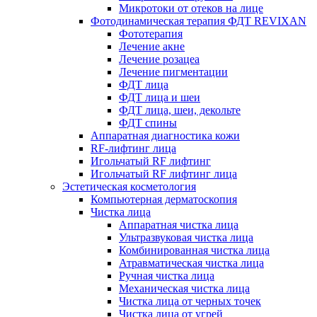
Микротоки от отеков на лице
Фотодинамическая терапия ФДТ REVIXAN
Фототерапия
Лечение акне
Лечение розацеа
Лечение пигментации
ФДТ лица
ФДТ лица и шеи
ФДТ лица, шеи, декольте
ФДТ спины
Аппаратная диагностика кожи
RF-лифтинг лица
Игольчатый RF лифтинг
Игольчатый RF лифтинг лица
Эстетическая косметология
Компьютерная дерматоскопия
Чистка лица
Аппаратная чистка лица
Ультразвуковая чистка лица
Комбинированная чистка лица
Атравматическая чистка лица
Ручная чистка лица
Механическая чистка лица
Чистка лица от черных точек
Чистка лица от угрей