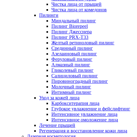
Чистка лица от прыщей
Чистка лица от комедонов
Пилинги
Миндальный пилинг
Пилинг Biorepeel
Пилинг Джесснера
Пилинг PRX-T33
Желтый ретиноловый пилинг
Срединный пилинг
Азелаиновый пилинг
Феруловый пилинг
Алмазный пилинг
Гликолевый пилинг
Салициловый пилинг
Пировиноградный пилинг
Молочный пилинг
Интимный пилинг
Уход за кожей лица
Карбокситерапия лица
Глубокое увлажнение и фейслифтинг
Интенсивное увлажнение лица
Интенсивное омоложение лица
Лечение прыщей
Регенерация и восстановление кожи лица
Лазерная косметология