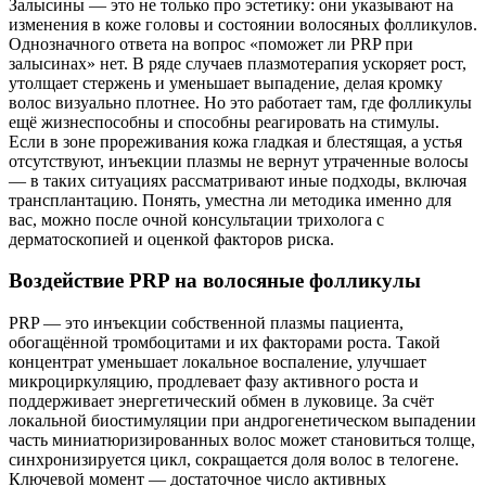
Залысины — это не только про эстетику: они указывают на
изменения в коже головы и состоянии волосяных фолликулов.
Однозначного ответа на вопрос «поможет ли PRP при
залысинах» нет. В ряде случаев плазмотерапия ускоряет рост,
утолщает стержень и уменьшает выпадение, делая кромку
волос визуально плотнее. Но это работает там, где фолликулы
ещё жизнеспособны и способны реагировать на стимулы.
Если в зоне прореживания кожа гладкая и блестящая, а устья
отсутствуют, инъекции плазмы не вернут утраченные волосы
— в таких ситуациях рассматривают иные подходы, включая
трансплантацию. Понять, уместна ли методика именно для
вас, можно после очной консультации трихолога с
дерматоскопией и оценкой факторов риска.
Воздействие PRP на волосяные фолликулы
PRP — это инъекции собственной плазмы пациента,
обогащённой тромбоцитами и их факторами роста. Такой
концентрат уменьшает локальное воспаление, улучшает
микроциркуляцию, продлевает фазу активного роста и
поддерживает энергетический обмен в луковице. За счёт
локальной биостимуляции при андрогенетическом выпадении
часть миниатюризированных волос может становиться толще,
синхронизируется цикл, сокращается доля волос в телогене.
Ключевой момент — достаточное число активных