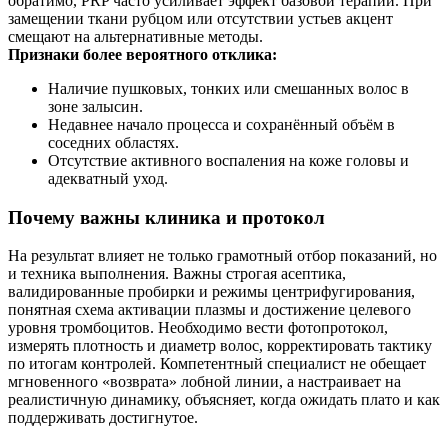
обратимо, PRP часто усиливает эффект базовой терапии. При
замещении ткани рубцом или отсутствии устьев акцент
смещают на альтернативные методы.
Признаки более вероятного отклика:
Наличие пушковых, тонких или смешанных волос в
зоне залысин.
Недавнее начало процесса и сохранённый объём в
соседних областях.
Отсутствие активного воспаления на коже головы и
адекватный уход.
Почему важны клиника и протокол
На результат влияет не только грамотный отбор показаний, но
и техника выполнения. Важны строгая асептика,
валидированные пробирки и режимы центрифугирования,
понятная схема активации плазмы и достижение целевого
уровня тромбоцитов. Необходимо вести фотопротокол,
измерять плотность и диаметр волос, корректировать тактику
по итогам контролей. Компетентный специалист не обещает
мгновенного «возврата» лобной линии, а настраивает на
реалистичную динамику, объясняет, когда ожидать плато и как
поддерживать достигнутое.