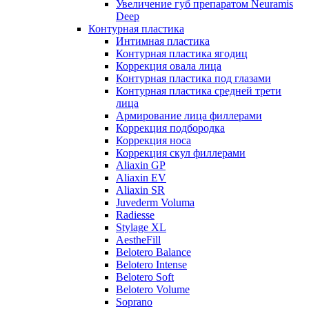
Увеличение губ препаратом Neuramis
Deep
Контурная пластика
Интимная пластика
Контурная пластика ягодиц
Коррекция овала лица
Контурная пластика под глазами
Контурная пластика средней трети
лица
Армирование лица филлерами
Коррекция подбородка
Коррекция носа
Коррекция скул филлерами
Aliaxin GP
Aliaxin EV
Aliaxin SR
Juvederm Voluma
Radiesse
Stylage XL
AestheFill
Belotero Balance
Belotero Intense
Belotero Soft
Belotero Volume
Soprano