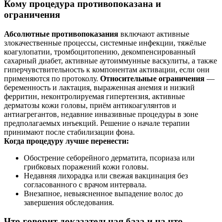
Кому процедура противопоказана и
ограничения
Абсолютные противопоказания
включают активные
злокачественные процессы, системные инфекции, тяжёлые
коагулопатии, тромбоцитопению, декомпенсированный
сахарный диабет, активные аутоиммунные васкулиты, а также
гиперчувствительность к компонентам активации, если они
применяются по протоколу.
Относительные ограничения
—
беременность и лактация, выраженная анемия и низкий
ферритин, неконтролируемая гипертензия, активные
дерматозы кожи головы, приём антикоагулянтов и
антиагрегантов, недавние инвазивные процедуры в зоне
предполагаемых инъекций. Решение о начале терапии
принимают после стабилизации фона.
Когда процедуру лучше перенести:
Обострение себорейного дерматита, псориаза или
грибковых поражений кожи головы.
Недавняя лихорадка или свежая вакцинация без
согласованного с врачом интервала.
Внезапное, невыясненное выпадение волос до
завершения обследования.
Что говорит доказательная база и на что