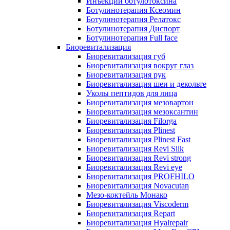
Инъекции ботулотоксина
Ботулинотерапия Ксеомин
Ботулинотерапия Релатокс
Ботулинотерапия Диспорт
Ботулинотерапия Full face
Биоревитализация
Биоревитализация губ
Биоревитализация вокруг глаз
Биоревитализация рук
Биоревитализация шеи и декольте
Уколы пептидов для лица
Биоревитализация мезовартон
Биоревитализация мезоксантин
Биоревитализация Filorga
Биоревитализация Plinest
Биоревитализация Plinest Fast
Биоревитализация Revi Silk
Биоревитализация Revi strong
Биоревитализация Revi eye
Биоревитализация PROFHILO
Биоревитализация Novacutan
Мезо-коктейль Монако
Биоревитализация Viscoderm
Биоревитализация Repart
Биоревитализация Hyalrepair