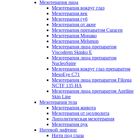
Мезотерапия лица
Мезотерапия вокруг глаз
Мезотерапия век
Мезотерапия губ
Мезотерапия от акне
Мезотерапия препаратом Curacen
Мезотерапия Монако
Мезотерапия Melsmon
Мезотерапия лица препаратом
Viscoderm Skinko E
Мезотерапия лица препаратом
NucleoSpire
Мезотерапия вокруг глаз препаратом
MesoEye С71
Мезотерапия лица препаратом Filorga
NCTF 135 HA
Мезотерапия лица препаратом Apriline
Skin Line
Мезотерапия тела
Мезотерапия живота
Мезотерапия от целлюлита
Липолитическая мезотерапия
Мезотерапия рук
Нитевой лифтинг
Нити под глаза