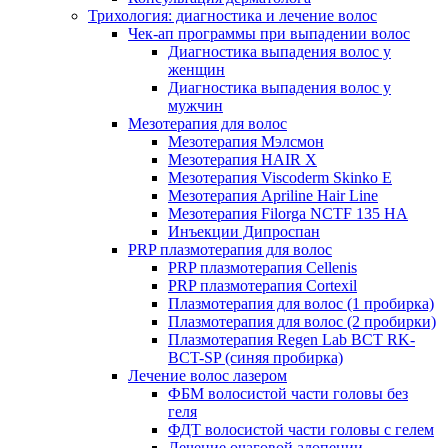
Трихология: диагностика и лечение волос
Чек-ап программы при выпадении волос
Диагностика выпадения волос у
женщин
Диагностика выпадения волос у
мужчин
Мезотерапия для волос
Мезотерапия Мэлсмон
Мезотерапия HAIR X
Мезотерапия Viscoderm Skinko E
Мезотерапия Apriline Hair Line
Мезотерапия Filorga NCTF 135 HA
Инъекции Дипроспан
PRP плазмотерапия для волос
PRP плазмотерапия Cellenis
PRP плазмотерапия Cortexil
Плазмотерапия для волос (1 пробирка)
Плазмотерапия для волос (2 пробирки)
Плазмотерапия Regen Lab BCT RK-
BCT-SP (синяя пробирка)
Лечение волос лазером
ФБМ волосистой части головы без
геля
ФДТ волосистой части головы с гелем
Лечение очаговой алопеции