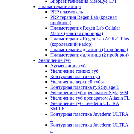
Биоревитализация MesoEye C71
Плазмотерапия лица
PRP плазмогель
PRP терапия Regen Lab (красная
пробирка)
Плазмотерапия Regen Lab Cellular
Matrix (золотая пробирка)
Плазмотерапия Regen Lab ACR-C Plus
(королевский набор)
Плазмотерапия для лица (1 пробирка)
Плазмотерапия для лица (2 пробирки)
Увеличение губ
Аугментация губ
Увеличение тонких губ
Контурная пластика губ
Увеличение верхней губы
Контурная пластика губ Stylage L
Увеличение губ препаратом Stylage M
Увеличение губ препаратом Aliaxin FL
Увеличение губ Juvederm ULTRA
SMILE
Контурная пластика Juvederm ULTRA
2
Контурная пластика Juvederm ULTRA
3