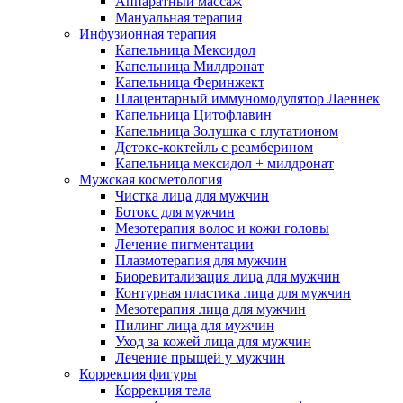
Аппаратный массаж
Мануальная терапия
Инфузионная терапия
Капельница Мексидол
Капельница Милдронат
Капельница Феринжект
Плацентарный иммуномодулятор Лаеннек
Капельница Цитофлавин
Капельница Золушка с глутатионом
Детокс-коктейль с реамберином
Капельница мексидол + милдронат
Мужская косметология
Чистка лица для мужчин
Ботокс для мужчин
Мезотерапия волос и кожи головы
Лечение пигментации
Плазмотерапия для мужчин
Биоревитализация лица для мужчин
Контурная пластика лица для мужчин
Мезотерапия лица для мужчин
Пилинг лица для мужчин
Уход за кожей лица для мужчин
Лечение прыщей у мужчин
Коррекция фигуры
Коррекция тела