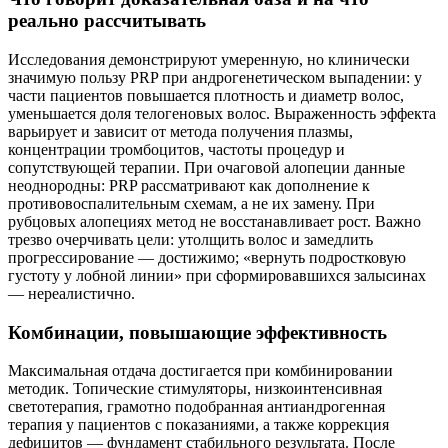
реально рассчитывать
Исследования демонстрируют умеренную, но клинически
значимую пользу PRP при андрогенетическом выпадении: у
части пациентов повышается плотность и диаметр волос,
уменьшается доля телогеновых волос. Выраженность эффекта
варьирует и зависит от метода получения плазмы,
концентрации тромбоцитов, частоты процедур и
сопутствующей терапии. При очаговой алопеции данные
неоднородны: PRP рассматривают как дополнение к
противовоспалительным схемам, а не их замену. При
рубцовых алопециях метод не восстанавливает рост. Важно
трезво очерчивать цели: утолщить волос и замедлить
прогрессирование — достижимо; «вернуть подростковую
густоту у лобной линии» при сформировавшихся залысинах
— нереалистично.
Комбинации, повышающие эффективность
Максимальная отдача достигается при комбинировании
методик. Топические стимуляторы, низкоинтенсивная
светотерапия, грамотно подобранная антиандрогенная
терапия у пациентов с показаниями, а также коррекция
дефицитов — фундамент стабильного результата. После