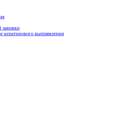
ия
й завивки
ле кератинового выпрямления