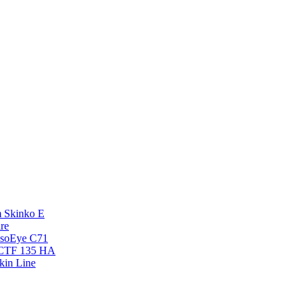
 Skinko E
re
esoEye С71
NCTF 135 HA
kin Line