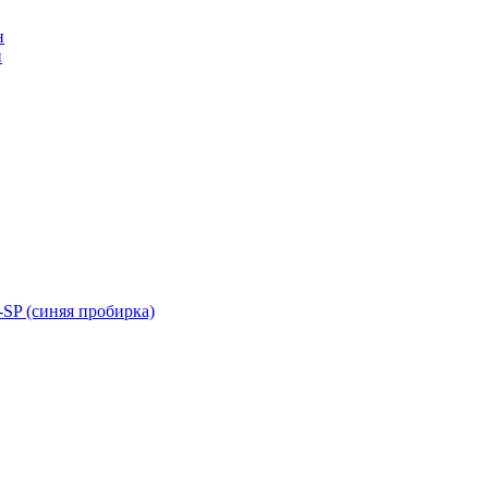
н
н
SP (синяя пробирка)