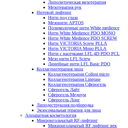
Липолитическая мезотерапия
Мезотерапия рук
Нитевой лифтинг
Нити под глаза
Мезонити APTOS
Полимолочные нити White medience
Нити White Medience PDO MONO
Нити White Medience PDO SCREW
Нити VICTORIA Screw PLLA
Нити VICTORIA Mono PLLA
Нити с насечками LFL 4D PDO PCL
Мезо нити LFL Screw
Линейные нити LFL Basic PDO
Коллагенотерапия лица
Коллагенотерапия Collost micro
Коллагенотерапия Linerase
Коллагенотерапия Сферогель
Сферогель Лайт
Сферогель Медиум
Сферогель Лонг
Липодеструкция подбородка
Экзосомальная терапия для лица
Аппаратная косметология
Микроигольчатый RF-лифтинг
Микроигольчатый RF лифтинг век