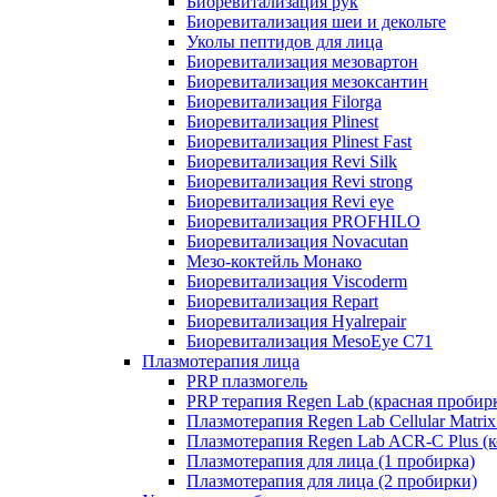
Биоревитализация рук
Биоревитализация шеи и декольте
Уколы пептидов для лица
Биоревитализация мезовартон
Биоревитализация мезоксантин
Биоревитализация Filorga
Биоревитализация Plinest
Биоревитализация Plinest Fast
Биоревитализация Revi Silk
Биоревитализация Revi strong
Биоревитализация Revi eye
Биоревитализация PROFHILO
Биоревитализация Novacutan
Мезо-коктейль Монако
Биоревитализация Viscoderm
Биоревитализация Repart
Биоревитализация Hyalrepair
Биоревитализация MesoEye C71
Плазмотерапия лица
PRP плазмогель
PRP терапия Regen Lab (красная пробир
Плазмотерапия Regen Lab Cellular Matrix
Плазмотерапия Regen Lab ACR-C Plus (к
Плазмотерапия для лица (1 пробирка)
Плазмотерапия для лица (2 пробирки)