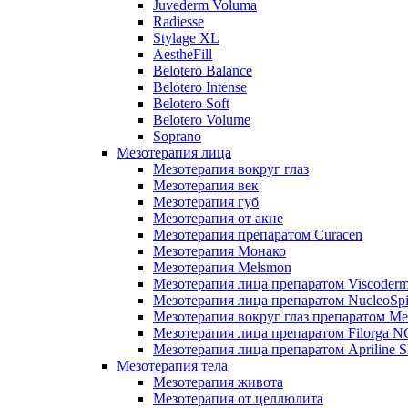
Juvederm Voluma
Radiesse
Stylage XL
AestheFill
Belotero Balance
Belotero Intense
Belotero Soft
Belotero Volume
Soprano
Мезотерапия лица
Мезотерапия вокруг глаз
Мезотерапия век
Мезотерапия губ
Мезотерапия от акне
Мезотерапия препаратом Curacen
Мезотерапия Монако
Мезотерапия Melsmon
Мезотерапия лица препаратом Viscoderm
Мезотерапия лица препаратом NucleoSpi
Мезотерапия вокруг глаз препаратом M
Мезотерапия лица препаратом Filorga 
Мезотерапия лица препаратом Apriline S
Мезотерапия тела
Мезотерапия живота
Мезотерапия от целлюлита