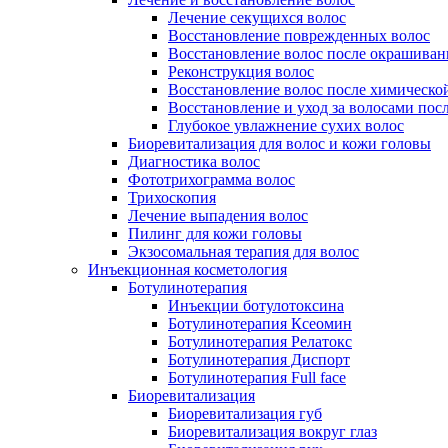
Лечение секущихся волос
Восстановление поврежденных волос
Восстановление волос после окрашиван
Реконструкция волос
Восстановление волос после химическо
Восстановление и уход за волосами пос
Глубокое увлажнение сухих волос
Биоревитализация для волос и кожи головы
Диагностика волос
Фототрихограмма волос
Трихоскопия
Лечение выпадения волос
Пилинг для кожи головы
Экзосомальная терапия для волос
Инъекционная косметология
Ботулинотерапия
Инъекции ботулотоксина
Ботулинотерапия Ксеомин
Ботулинотерапия Релатокс
Ботулинотерапия Диспорт
Ботулинотерапия Full face
Биоревитализация
Биоревитализация губ
Биоревитализация вокруг глаз