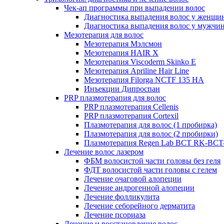
Чек-ап программы при выпадении волос
Диагностика выпадения волос у женщи
Диагностика выпадения волос у мужчи
Мезотерапия для волос
Мезотерапия Мэлсмон
Мезотерапия HAIR X
Мезотерапия Viscoderm Skinko E
Мезотерапия Apriline Hair Line
Мезотерапия Filorga NCTF 135 HA
Инъекции Дипроспан
PRP плазмотерапия для волос
PRP плазмотерапия Cellenis
PRP плазмотерапия Cortexil
Плазмотерапия для волос (1 пробирка)
Плазмотерапия для волос (2 пробирки)
Плазмотерапия Regen Lab BCT RK-BCT-
Лечение волос лазером
ФБМ волосистой части головы без геля
ФДТ волосистой части головы с гелем
Лечение очаговой алопеции
Лечение андрогенной алопеции
Лечение фолликулита
Лечение себорейного дерматита
Лечение псориаза
Лечение и восстановление волос