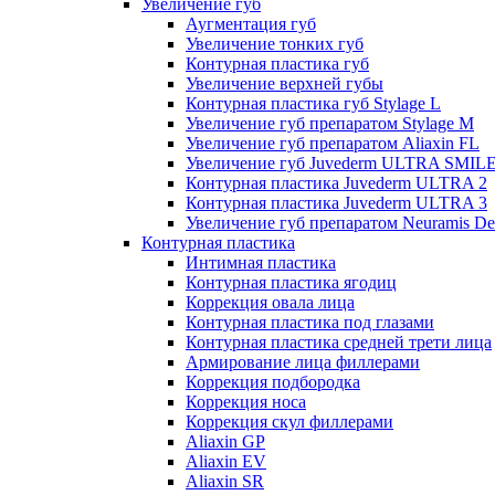
Увеличение губ
Аугментация губ
Увеличение тонких губ
Контурная пластика губ
Увеличение верхней губы
Контурная пластика губ Stylage L
Увеличение губ препаратом Stylage M
Увеличение губ препаратом Aliaxin FL
Увеличение губ Juvederm ULTRA SMIL
Контурная пластика Juvederm ULTRA 2
Контурная пластика Juvederm ULTRA 3
Увеличение губ препаратом Neuramis De
Контурная пластика
Интимная пластика
Контурная пластика ягодиц
Коррекция овала лица
Контурная пластика под глазами
Контурная пластика средней трети лица
Армирование лица филлерами
Коррекция подбородка
Коррекция носа
Коррекция скул филлерами
Aliaxin GP
Aliaxin EV
Aliaxin SR