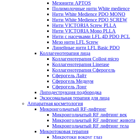
Мезонити APTOS
Полимолочные нити White medience
Нити White Medience PDO MONO
Нити White Medience PDO SCREW
Нити VICTORIA Screw PLLA
Нити VICTORIA Mono PLLA
Нити с насечками LFL 4D PDO PCL
Мезо нити LFL Screw
Линейные нити LFL Basic PDO
Коллагенотерапия лица
Коллагенотерапия Collost micro
Коллагенотерапия Linerase
Коллагенотерапия Сферогель
Сферогель Лайт
Сферогель Медиум
Сферогель Лонг
Липодеструкция подбородка
Экзосомальная терапия для лица
Аппаратная косметология
Микроигольчатый RF-лифтинг
Микроигольчатый RF лифтинг век
Микроигольчатый RF лифтинг живота
Микроигольчатый RF лифтинг тела
Микротоковая терапия
Микротоки вокруг глаз