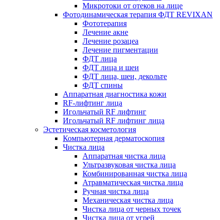
Микротоки от отеков на лице
Фотодинамическая терапия ФДТ REVIXAN
Фототерапия
Лечение акне
Лечение розацеа
Лечение пигментации
ФДТ лица
ФДТ лица и шеи
ФДТ лица, шеи, декольте
ФДТ спины
Аппаратная диагностика кожи
RF-лифтинг лица
Игольчатый RF лифтинг
Игольчатый RF лифтинг лица
Эстетическая косметология
Компьютерная дерматоскопия
Чистка лица
Аппаратная чистка лица
Ультразвуковая чистка лица
Комбинированная чистка лица
Атравматическая чистка лица
Ручная чистка лица
Механическая чистка лица
Чистка лица от черных точек
Чистка лица от угрей