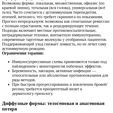
Возможны формы: локальная, множественная, офиазис (по
краевой линии), тотальная (вся голова), универсальная (всё
тело). Часто сочетается с аутоиммунным тиреоидитом,
атопией, витилиго, что требует скрининга по показаниям.
Прогноз непредсказуем: возможны как спонтанные ремиссии
с полным отрастанием, так и рецидивирующее течение.
Подходы включают местные противовоспалительные,
интрадермальные техники, контактную иммунотерапию,
современные таргетные молекулы у отобранных пациентов.
Поддерживающий уход снижает ломкость, но не лечит саму
аутоиммунную реакцию.
Ограничения терапии:
Иммуносупрессивные схемы применяются только под
наблюдением с мониторингом побочных эффектов.
Беременность, лактация, активные инфекции —
относительные или абсолютные противопоказания для
ряда методов.
При быстром прогрессировании и вовлечении бровей/
ресниц требуется приоритетный визит к
дерматологу‑трихологу.
Диффузные формы: телогеновая и анагеновая
потеря