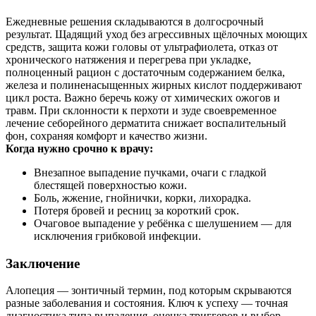
Ежедневные решения складываются в долгосрочный
результат. Щадящий уход без агрессивных щёлочных моющих
средств, защита кожи головы от ультрафиолета, отказ от
хронического натяжения и перегрева при укладке,
полноценный рацион с достаточным содержанием белка,
железа и полиненасыщенных жирных кислот поддерживают
цикл роста. Важно беречь кожу от химических ожогов и
травм. При склонности к перхоти и зуде своевременное
лечение себорейного дерматита снижает воспалительный
фон, сохраняя комфорт и качество жизни.
Когда нужно срочно к врачу:
Внезапное выпадение пучками, очаги с гладкой
блестящей поверхностью кожи.
Боль, жжение, гнойнички, корки, лихорадка.
Потеря бровей и ресниц за короткий срок.
Очаговое выпадение у ребёнка с шелушением — для
исключения грибковой инфекции.
Заключение
Алопеция — зонтичный термин, под которым скрываются
разные заболевания и состояния. Ключ к успеху — точная
диагностика типа выпадения, оценка триггеров и выбор