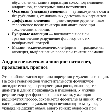
обусловленная миниатюризация волос под влиянием
андрогенов, характерные зоны истончения.
Очаговая (гнездная) алопеция
— аутоиммунные очаги
без рубцевания, от локальных до тотальных вариантов.
Диффузная алопеция
— равномерное редение, чаще
телогеновое после триггера или анагеновое при
токсическом влиянии.
Рубцовые алопеции
— воспалительное или
травматическое разрушение фолликулов с их
необратимой потерей.
Механические/поведенческие формы — тракционная
алопеция, выдёргивание волос при трихотилломании.
Андрогенетическая алопеция: патогенез,
проявления, прогноз
Это наиболее частая причина поредения у мужчин и женщин.
На фоне генетической чувствительности фолликулов
дигидротестостерон ускоряет цикл роста, волос теряет
диаметр и длину, превращаясь в пушковый. У мужчин
редение стартует фронтально и в темени, у женщин —
расширяется пробор, сохраняется фронтальная линия. Что
настораживает: визуально «просвечивающая» макушка,
укладка не держит объём, много тонких обломков при