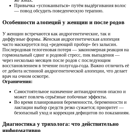
же зонах.
Привычка «успокаиваться» путём выдёргивания волос
— повод обсудить поведенческую терапию.
Особенности алопеций у женщин и после родов
У женщин встречаются как андрогенетические, так и
диффузные формы. Женская андрогенетическая алопеция
часто маскируется под «редеющий пробор» без залысин.
Послеродовая телогеновая потеря — закономерная реакция на
гормональный сдвиг и родовой стресс, пик выпадения —
через несколько месяцев после родов с последующим
восстановлением в течение полугода‑года. Важно отличить её
от дебюта истинной андрогенетической алопеции, что делает
врач на очном осмотре.
Ограничения:
Самостоятельное назначение антиандрогенов опасно и
может повлечь серьёзные побочные эффекты.
Во время планирования беременности, беременности и
лактации выбор средств резко сужается; приоритет —
безопасный уход и коррекция дефицитов по показаниям.
Диагностика у трихолога: что действительно
информативно