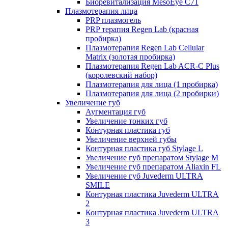
Биоревитализация MesoEye C71
Плазмотерапия лица
PRP плазмогель
PRP терапия Regen Lab (красная
пробирка)
Плазмотерапия Regen Lab Cellular
Matrix (золотая пробирка)
Плазмотерапия Regen Lab ACR-C Plus
(королевский набор)
Плазмотерапия для лица (1 пробирка)
Плазмотерапия для лица (2 пробирки)
Увеличение губ
Аугментация губ
Увеличение тонких губ
Контурная пластика губ
Увеличение верхней губы
Контурная пластика губ Stylage L
Увеличение губ препаратом Stylage M
Увеличение губ препаратом Aliaxin FL
Увеличение губ Juvederm ULTRA
SMILE
Контурная пластика Juvederm ULTRA
2
Контурная пластика Juvederm ULTRA
3