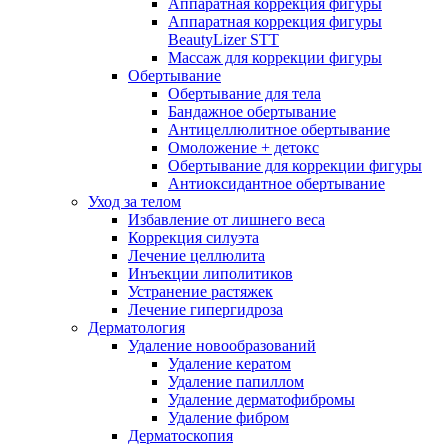
Аппаратная коррекция фигуры
Аппаратная коррекция фигуры
BeautyLizer STT
Массаж для коррекции фигуры
Обертывание
Обертывание для тела
Бандажное обертывание
Антицеллюлитное обертывание
Омоложение + детокс
Обертывание для коррекции фигуры
Антиоксидантное обертывание
Уход за телом
Избавление от лишнего веса
Коррекция силуэта
Лечение целлюлита
Инъекции липолитиков
Устранение растяжек
Лечение гипергидроза
Дерматология
Удаление новообразований
Удаление кератом
Удаление папиллом
Удаление дерматофибромы
Удаление фибром
Дерматоскопия