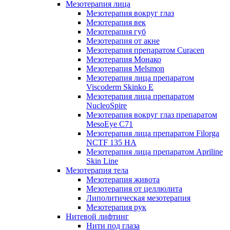
Мезотерапия лица
Мезотерапия вокруг глаз
Мезотерапия век
Мезотерапия губ
Мезотерапия от акне
Мезотерапия препаратом Curacen
Мезотерапия Монако
Мезотерапия Melsmon
Мезотерапия лица препаратом
Viscoderm Skinko E
Мезотерапия лица препаратом
NucleoSpire
Мезотерапия вокруг глаз препаратом
MesoEye С71
Мезотерапия лица препаратом Filorga
NCTF 135 HA
Мезотерапия лица препаратом Apriline
Skin Line
Мезотерапия тела
Мезотерапия живота
Мезотерапия от целлюлита
Липолитическая мезотерапия
Мезотерапия рук
Нитевой лифтинг
Нити под глаза