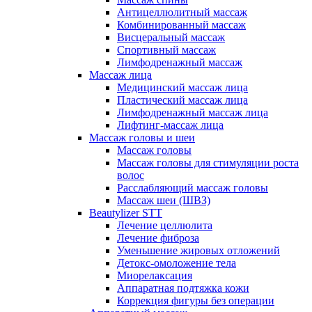
Антицеллюлитный массаж
Комбинированный массаж
Висцеральный массаж
Спортивный массаж
Лимфодренажный массаж
Массаж лица
Медицинский массаж лица
Пластический массаж лица
Лимфодренажный массаж лица
Лифтинг-массаж лица
Массаж головы и шеи
Массаж головы
Массаж головы для стимуляции роста
волос
Расслабляющий массаж головы
Массаж шеи (ШВЗ)
Beautylizer STT
Лечение целлюлита
Лечение фиброза
Уменьшение жировых отложений
Детокс-омоложение тела
Миорелаксация
Аппаратная подтяжка кожи
Коррекция фигуры без операции