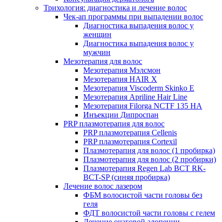
Трихология: диагностика и лечение волос
Чек-ап программы при выпадении волос
Диагностика выпадения волос у
женщин
Диагностика выпадения волос у
мужчин
Мезотерапия для волос
Мезотерапия Мэлсмон
Мезотерапия HAIR X
Мезотерапия Viscoderm Skinko E
Мезотерапия Apriline Hair Line
Мезотерапия Filorga NCTF 135 HA
Инъекции Дипроспан
PRP плазмотерапия для волос
PRP плазмотерапия Cellenis
PRP плазмотерапия Cortexil
Плазмотерапия для волос (1 пробирка)
Плазмотерапия для волос (2 пробирки)
Плазмотерапия Regen Lab BCT RK-
BCT-SP (синяя пробирка)
Лечение волос лазером
ФБМ волосистой части головы без
геля
ФДТ волосистой части головы с гелем
Лечение очаговой алопеции