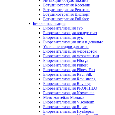
Инъекции ботулотоксина
Ботулинотерапия Ксеомин
Ботулинотерапия Релатокс
Ботулинотерапия Диспорт
Ботулинотерапия Full face
Биоревитализация
Биоревитализация губ
Биоревитализация вокруг глаз
Биоревитализация рук
Биоревитализация шеи и декольте
Уколы пептидов для лица
Биоревитализация мезовартон
Биоревитализация мезоксантин
Биоревитализация Filorga
Биоревитализация Plinest
Биоревитализация Plinest Fast
Биоревитализация Revi Silk
Биоревитализация Revi strong
Биоревитализация Revi eye
Биоревитализация PROFHILO
Биоревитализация Novacutan
Мезо-коктейль Монако
Биоревитализация Viscoderm
Биоревитализация Repart
Биоревитализация Hyalrepair