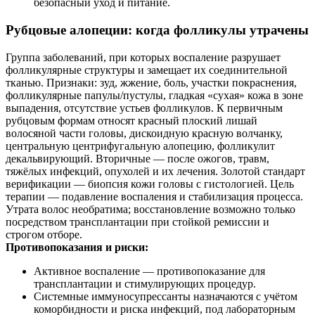
безопасный уход и питание.
Рубцовые алопеции: когда фолликулы утрачены
Группа заболеваний, при которых воспаление разрушает
фолликулярные структуры и замещает их соединительной
тканью. Признаки: зуд, жжение, боль, участки покраснения,
фолликулярные папулы/пустулы, гладкая «сухая» кожа в зоне
выпадения, отсутствие устьев фолликулов. К первичным
рубцовым формам относят красный плоский лишай
волосяной части головы, дискоидную красную волчанку,
центральную центрифугальную алопецию, фолликулит
декальвирующий. Вторичные — после ожогов, травм,
тяжёлых инфекций, опухолей и их лечения. Золотой стандарт
верификации — биопсия кожи головы с гистологией. Цель
терапии — подавление воспаления и стабилизация процесса.
Утрата волос необратима; восстановление возможно только
посредством трансплантации при стойкой ремиссии и
строгом отборе.
Противопоказания и риски:
Активное воспаление — противопоказание для
трансплантации и стимулирующих процедур.
Системные иммуносупрессанты назначаются с учётом
коморбидности и риска инфекций, под лабораторным