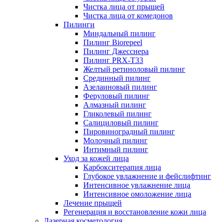
Чистка лица от прыщей
Чистка лица от комедонов
Пилинги
Миндальный пилинг
Пилинг Biorepeel
Пилинг Джесснера
Пилинг PRX-T33
Желтый ретиноловый пилинг
Срединный пилинг
Азелаиновый пилинг
Феруловый пилинг
Алмазный пилинг
Гликолевый пилинг
Салициловый пилинг
Пировиноградный пилинг
Молочный пилинг
Интимный пилинг
Уход за кожей лица
Карбокситерапия лица
Глубокое увлажнение и фейслифтинг
Интенсивное увлажнение лица
Интенсивное омоложение лица
Лечение прыщей
Регенерация и восстановление кожи лица
Лазерная косметология