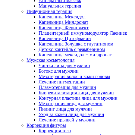
Аппаратный массаж
Мануальная терапия
Инфузионная терапия
Капельница Мексидол
Капельница Милдронат
Капельница Феринжект
Плацентарный иммуномодулятор Лаеннек
Капельница Цитофлавин
Капельница Золушка с глутатионом
Детокс-коктейль с реамберином
Капельница мексидол + милдронат
Мужская косметология
Чистка лица для мужчин
Ботокс для мужчин
Мезотерапия волос и кожи головы
Лечение пигментации
Плазмотерапия для мужчин
Биоревитализация лица для мужчин
Контурная пластика лица для мужчин
Мезотерапия лица для мужчин
Пилинг лица для мужчин
Уход за кожей лица для мужчин
Лечение прыщей у мужчин
Коррекция фигуры
Коррекция тела