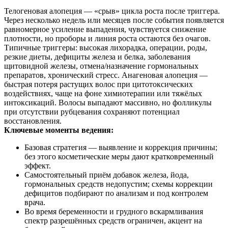
Телогеновая алопеция — «срыв» цикла роста после триггера.
Через несколько недель или месяцев после события появляется
равномерное усиление выпадения, чувствуется снижение
плотности, но проборы и линия роста остаются без очагов.
Типичные триггеры: высокая лихорадка, операции, роды,
резкие диеты, дефициты железа и белка, заболевания
щитовидной железы, отмена/назначение гормональных
препаратов, хронический стресс. Анагеновая алопеция —
быстрая потеря растущих волос при цитотоксических
воздействиях, чаще на фоне химиотерапии или тяжёлых
интоксикаций. Волосы выпадают массивно, но фолликулы
при отсутствии рубцевания сохраняют потенциал
восстановления.
Ключевые моменты ведения:
Базовая стратегия — выявление и коррекция причины;
без этого косметические меры дают кратковременный
эффект.
Самостоятельный приём добавок железа, йода,
гормональных средств недопустим; схемы коррекции
дефицитов подбирают по анализам и под контролем
врача.
Во время беременности и грудного вскармливания
спектр разрешённых средств ограничен, акцент на