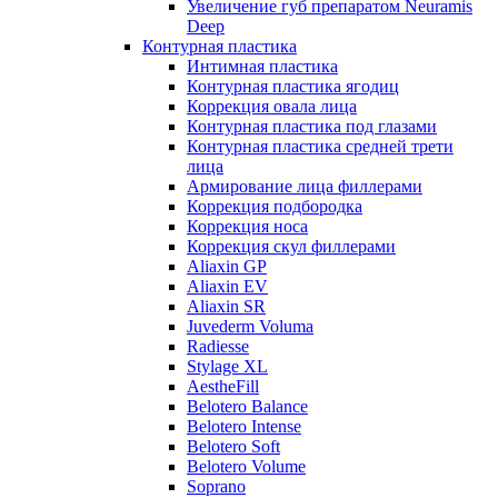
Увеличение губ препаратом Neuramis
Deep
Контурная пластика
Интимная пластика
Контурная пластика ягодиц
Коррекция овала лица
Контурная пластика под глазами
Контурная пластика средней трети
лица
Армирование лица филлерами
Коррекция подбородка
Коррекция носа
Коррекция скул филлерами
Aliaxin GP
Aliaxin EV
Aliaxin SR
Juvederm Voluma
Radiesse
Stylage XL
AestheFill
Belotero Balance
Belotero Intense
Belotero Soft
Belotero Volume
Soprano