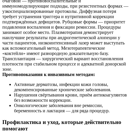
очаговой — противовоспалительные и
иммуномодулирующие подходы, при резистентных формах —
узкоспециализированные протоколы. Диффузная потеря
требует устранения триггера и нутритивной коррекции
подтверждённых дефицитов. Рубцовые формы — приоритет
подавления воспаления и фиксации ремиссии. Процедуры
занимают особое место. Плазмотерапия демонстрирует
наилучшие результаты при андрогенетической алопеции у
части пациентов, низкоинтенсивный лазер может выступать
как вспомогательный метод. Мезотерапевтические
«коктейли» имеют разнородную доказательную базу.
Трансплантация — хирургический вариант восстановления
плотности при стабильном процессе и адекватной донорской
зоне.
Противопоказания к инвазивным методам:
Активные дерматозы, инфекции кожи головы,
декомпенсированные хронические заболевания.
Нарушения свёртывания крови, приём антикоагулянтов
без возможности коррекции.
Онкологические заболевания вне ремиссии,
беременность и лактация — для ряда процедур.
Профилактика и уход, которые действительно
помогают