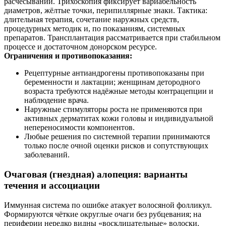
расчёсывании. Трихоскопия фиксирует вариабельность
диаметров, жёлтые точки, перипиллярные знаки. Тактика:
длительная терапия, сочетание наружных средств,
процедурных методик и, по показаниям, системных
препаратов. Трансплантация рассматривается при стабильном
процессе и достаточном донорском ресурсе.
Ограничения и противопоказания:
Рецептурные антиандрогены противопоказаны при
беременности и лактации; женщинам детородного
возраста требуются надёжные методы контрацепции и
наблюдение врача.
Наружные стимуляторы роста не применяются при
активных дерматитах кожи головы и индивидуальной
непереносимости компонентов.
Любые решения по системной терапии принимаются
только после очной оценки рисков и сопутствующих
заболеваний.
Очаговая (гнездная) алопеция: варианты
течения и ассоциации
Иммунная система по ошибке атакует волосяной фолликул.
Формируются чёткие округлые очаги без рубцевания; на
периферии нередко видны «восклицательные» волоски.