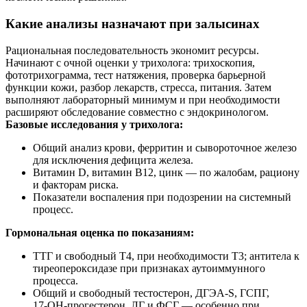
Какие анализы назначают при залысинах
Рациональная последовательность экономит ресурсы.
Начинают с очной оценки у трихолога: трихоскопия,
фототрихограмма, тест натяжения, проверка барьерной
функции кожи, разбор лекарств, стресса, питания. Затем
выполняют лабораторный минимум и при необходимости
расширяют обследование совместно с эндокринологом.
Базовые исследования у трихолога:
Общий анализ крови, ферритин и сывороточное железо
для исключения дефицита железа.
Витамин D, витамин B12, цинк — по жалобам, рациону
и факторам риска.
Показатели воспаления при подозрении на системный
процесс.
Гормональная оценка по показаниям:
ТТГ и свободный Т4, при необходимости Т3; антитела к
тиреопероксидазе при признаках аутоиммунного
процесса.
Общий и свободный тестостерон, ДГЭА‑S, ГСПГ,
17‑ОН‑прогестерон, ЛГ и ФСГ — особенно при