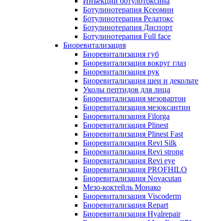
Инъекции ботулотоксина
Ботулинотерапия Ксеомин
Ботулинотерапия Релатокс
Ботулинотерапия Диспорт
Ботулинотерапия Full face
Биоревитализация
Биоревитализация губ
Биоревитализация вокруг глаз
Биоревитализация рук
Биоревитализация шеи и декольте
Уколы пептидов для лица
Биоревитализация мезовартон
Биоревитализация мезоксантин
Биоревитализация Filorga
Биоревитализация Plinest
Биоревитализация Plinest Fast
Биоревитализация Revi Silk
Биоревитализация Revi strong
Биоревитализация Revi eye
Биоревитализация PROFHILO
Биоревитализация Novacutan
Мезо-коктейль Монако
Биоревитализация Viscoderm
Биоревитализация Repart
Биоревитализация Hyalrepair