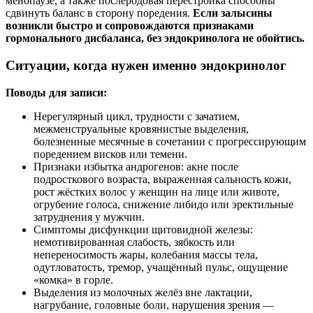
менопаузе, а также послеродовая перестройка способны
сдвинуть баланс в сторону поредения.
Если залысины
возникли быстро и сопровождаются признаками
гормонального дисбаланса, без эндокринолога не обойтись.
Ситуации, когда нужен именно эндокринолог
Поводы для записи:
Нерегулярный цикл, трудности с зачатием,
межменструальные кровянистые выделения,
болезненные месячные в сочетании с прогрессирующим
поредением висков или темени.
Признаки избытка андрогенов: акне после
подросткового возраста, выраженная сальность кожи,
рост жёстких волос у женщин на лице или животе,
огрубение голоса, снижение либидо или эректильные
затруднения у мужчин.
Симптомы дисфункции щитовидной железы:
немотивированная слабость, зябкость или
непереносимость жары, колебания массы тела,
одутловатость, тремор, учащённый пульс, ощущение
«комка» в горле.
Выделения из молочных желёз вне лактации,
нагрубание, головные боли, нарушения зрения —