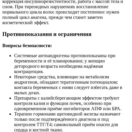
коррекция инсулинорезистентности, работа с массой тела и
сном. При тиреоидных нарушениях восстановление
нормального цикла волос происходит постепенно: нужен
полный цикл анагена, прежде чем станет заметен
косметический эффект.
Противопоказания и ограничения
Вопросы безопасности:
Системные антиандрогены противопоказаны при
беременности и её планировании; у женщин
детородного возраста необходима надёжная
контрацепция.
Некоторые средства, влияющие на метаболизм
андрогенов, обладают тератогенным потенциалом;
контакта беременных с ними следует избегать даже в
малых дозах.
Препараты с калийсберегающим эффектом требуют
контроля калия и функции почек, особенно при
одновременном приёме ингибиторов АПФ или БРА.
Терапию гормонами щитовидной железы назначают
только после подтверждённого диагноза и под
контролем ТТГ/Т4; самовольный приём опасен для
сердца и костной ткани.