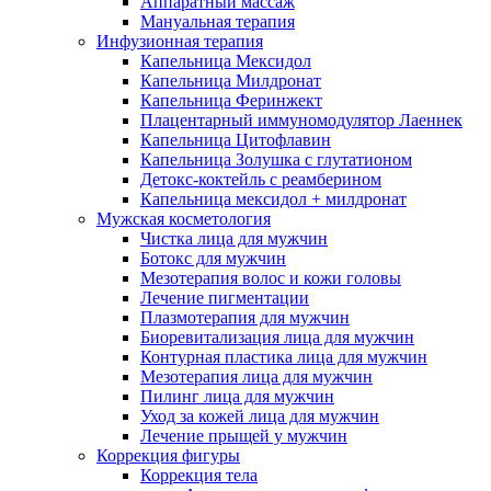
Аппаратный массаж
Мануальная терапия
Инфузионная терапия
Капельница Мексидол
Капельница Милдронат
Капельница Феринжект
Плацентарный иммуномодулятор Лаеннек
Капельница Цитофлавин
Капельница Золушка с глутатионом
Детокс-коктейль с реамберином
Капельница мексидол + милдронат
Мужская косметология
Чистка лица для мужчин
Ботокс для мужчин
Мезотерапия волос и кожи головы
Лечение пигментации
Плазмотерапия для мужчин
Биоревитализация лица для мужчин
Контурная пластика лица для мужчин
Мезотерапия лица для мужчин
Пилинг лица для мужчин
Уход за кожей лица для мужчин
Лечение прыщей у мужчин
Коррекция фигуры
Коррекция тела