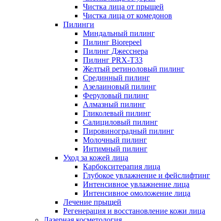
Чистка лица от прыщей
Чистка лица от комедонов
Пилинги
Миндальный пилинг
Пилинг Biorepeel
Пилинг Джесснера
Пилинг PRX-T33
Желтый ретиноловый пилинг
Срединный пилинг
Азелаиновый пилинг
Феруловый пилинг
Алмазный пилинг
Гликолевый пилинг
Салициловый пилинг
Пировиноградный пилинг
Молочный пилинг
Интимный пилинг
Уход за кожей лица
Карбокситерапия лица
Глубокое увлажнение и фейслифтинг
Интенсивное увлажнение лица
Интенсивное омоложение лица
Лечение прыщей
Регенерация и восстановление кожи лица
Лазерная косметология