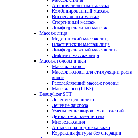
Антицеллюлитный массаж
Комбинированный массаж
Висцеральный массаж
Спортивный массаж
Лимфодренажный массаж
Массаж лица
Медицинский массаж лица
Пластический массаж лица
Лимфодренажный массаж лица
Лифтинг-массаж лица
Массаж головы и шеи
Массаж головы
Массаж головы для стимуляции роста
волос
Расслабляющий массаж головы
Массаж шеи (ШВЗ)
Beautylizer STT
Лечение целлюлита
Лечение фиброза
Уменьшение жировых отложений
Детокс-омоложение тела
Миорелаксация
Аппаратная подтяжка кожи
Коррекция фигуры без операции