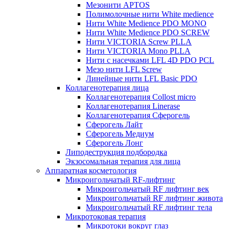
Мезонити APTOS
Полимолочные нити White medience
Нити White Medience PDO MONO
Нити White Medience PDO SCREW
Нити VICTORIA Screw PLLA
Нити VICTORIA Mono PLLA
Нити с насечками LFL 4D PDO PCL
Мезо нити LFL Screw
Линейные нити LFL Basic PDO
Коллагенотерапия лица
Коллагенотерапия Collost micro
Коллагенотерапия Linerase
Коллагенотерапия Сферогель
Сферогель Лайт
Сферогель Медиум
Сферогель Лонг
Липодеструкция подбородка
Экзосомальная терапия для лица
Аппаратная косметология
Микроигольчатый RF-лифтинг
Микроигольчатый RF лифтинг век
Микроигольчатый RF лифтинг живота
Микроигольчатый RF лифтинг тела
Микротоковая терапия
Микротоки вокруг глаз