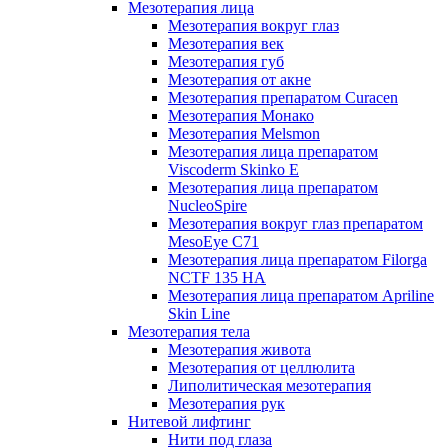
Мезотерапия лица
Мезотерапия вокруг глаз
Мезотерапия век
Мезотерапия губ
Мезотерапия от акне
Мезотерапия препаратом Curacen
Мезотерапия Монако
Мезотерапия Melsmon
Мезотерапия лица препаратом
Viscoderm Skinko E
Мезотерапия лица препаратом
NucleoSpire
Мезотерапия вокруг глаз препаратом
MesoEye С71
Мезотерапия лица препаратом Filorga
NCTF 135 HA
Мезотерапия лица препаратом Apriline
Skin Line
Мезотерапия тела
Мезотерапия живота
Мезотерапия от целлюлита
Липолитическая мезотерапия
Мезотерапия рук
Нитевой лифтинг
Нити под глаза