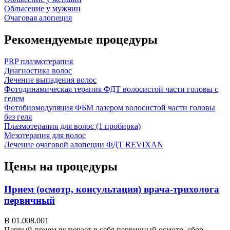
Облысение у мужчин
Очаговая алопеция
Рекомендуемые процедуры
PRP плазмотерапия
Диагностика волос
Лечение выпадения волос
Фотодинамическая терапия ФДТ волосистой части головы с
гелем
Фотобиомодуляция ФБМ лазером волосистой части головы
без геля
Плазмотерапия для волос (1 пробирка)
Мезотерапия для волос
Лечение очаговой алопеции ФДТ REVIXAN
Цены на процедуры
Прием (осмотр, консультация) врача-трихолога
первичный
В 01.008.001
Первый прием включает в себя первичный осмотр, сбор