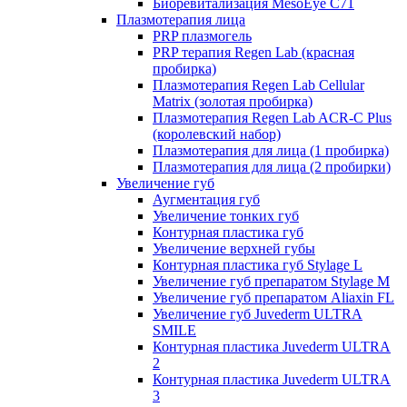
Биоревитализация MesoEye C71
Плазмотерапия лица
PRP плазмогель
PRP терапия Regen Lab (красная
пробирка)
Плазмотерапия Regen Lab Cellular
Matrix (золотая пробирка)
Плазмотерапия Regen Lab ACR-C Plus
(королевский набор)
Плазмотерапия для лица (1 пробирка)
Плазмотерапия для лица (2 пробирки)
Увеличение губ
Аугментация губ
Увеличение тонких губ
Контурная пластика губ
Увеличение верхней губы
Контурная пластика губ Stylage L
Увеличение губ препаратом Stylage M
Увеличение губ препаратом Aliaxin FL
Увеличение губ Juvederm ULTRA
SMILE
Контурная пластика Juvederm ULTRA
2
Контурная пластика Juvederm ULTRA
3