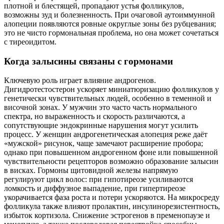
плотной и блестящей, пропадают устья фолликулов,
возможны зуд и болезненность. При очаговой аутоиммунной
алопеции появляются ровные округлые зоны без рубцевания;
это не чисто гормональная проблема, но она может сочетаться
с тиреоидитом.
Когда залысины связаны с гормонами
Ключевую роль играет влияние андрогенов.
Дигидротестостерон ускоряет миниатюризацию фолликулов у
генетически чувствительных людей, особенно в теменной и
височной зонах. У мужчин это часто часть нормального
спектра, но выраженность и скорость различаются, а
сопутствующие эндокринные нарушения могут усилить
процесс. У женщин андрогенетическая алопеция реже даёт
«мужской» рисунок, чаще замечают расширение пробора;
однако при повышенном андрогенном фоне или повышенной
чувствительности рецепторов возможно образование залысин
в висках. Гормоны щитовидной железы напрямую
регулируют цикл волос: при гипотиреозе усиливаются
ломкость и диффузное выпадение, при гипертиреозе
укорачивается фаза роста и потери ускоряются. На микросреду
фолликула также влияют пролактин, инсулинорезистентность,
избыток кортизола. Снижение эстрогенов в пременопаузе и