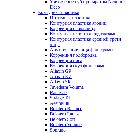
Увеличение губ препаратом Neuramis
Deep
Контурная пластика
Интимная пластика
Контурная пластика ягодиц
Коррекция овала лица
Контурная пластика под глазами
Контурная пластика средней трети
лица
Армирование лица филлерами
Коррекция подбородка
Коррекция носа
Коррекция скул филлерами
Aliaxin GP
Aliaxin EV
Aliaxin SR
Juvederm Voluma
Radiesse
Stylage XL
AestheFill
Belotero Balance
Belotero Intense
Belotero Soft
Belotero Volume
Soprano