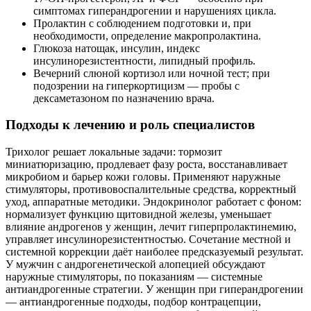
симптомах гиперандрогении и нарушениях цикла.
Пролактин с соблюдением подготовки и, при
необходимости, определение макропролактина.
Глюкоза натощак, инсулин, индекс
инсулинорезистентности, липидный профиль.
Вечерний слюной кортизол или ночной тест; при
подозрении на гиперкортицизм — пробы с
дексаметазоном по назначению врача.
Подходы к лечению и роль специалистов
Трихолог решает локальные задачи: тормозит
миниатюризацию, продлевает фазу роста, восстанавливает
микробиом и барьер кожи головы. Применяют наружные
стимуляторы, противовоспалительные средства, корректный
уход, аппаратные методики. Эндокринолог работает с фоном:
нормализует функцию щитовидной железы, уменьшает
влияние андрогенов у женщин, лечит гиперпролактинемию,
управляет инсулинорезистентностью. Сочетание местной и
системной коррекции даёт наиболее предсказуемый результат.
У мужчин с андрогенетической алопецией обсуждают
наружные стимуляторы, по показаниям — системные
антиандрогенные стратегии. У женщин при гиперандрогении
— антиандрогенные подходы, подбор контрацепции,