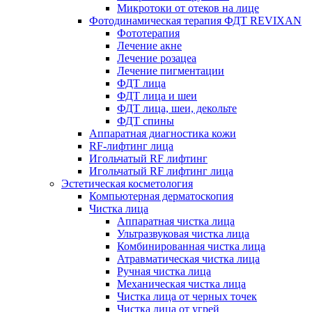
Микротоки от отеков на лице
Фотодинамическая терапия ФДТ REVIXAN
Фототерапия
Лечение акне
Лечение розацеа
Лечение пигментации
ФДТ лица
ФДТ лица и шеи
ФДТ лица, шеи, декольте
ФДТ спины
Аппаратная диагностика кожи
RF-лифтинг лица
Игольчатый RF лифтинг
Игольчатый RF лифтинг лица
Эстетическая косметология
Компьютерная дерматоскопия
Чистка лица
Аппаратная чистка лица
Ультразвуковая чистка лица
Комбинированная чистка лица
Атравматическая чистка лица
Ручная чистка лица
Механическая чистка лица
Чистка лица от черных точек
Чистка лица от угрей