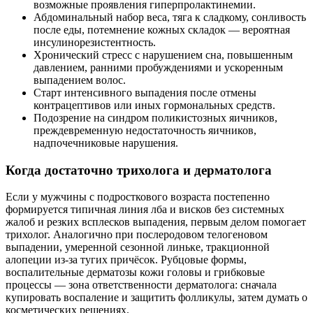
возможные проявления гиперпролактинемии.
Абдоминальный набор веса, тяга к сладкому, сонливость
после еды, потемнение кожных складок — вероятная
инсулинорезистентность.
Хронический стресс с нарушением сна, повышенным
давлением, ранними пробуждениями и ускоренным
выпадением волос.
Старт интенсивного выпадения после отмены
контрацептивов или иных гормональных средств.
Подозрение на синдром поликистозных яичников,
преждевременную недостаточность яичников,
надпочечниковые нарушения.
Когда достаточно трихолога и дерматолога
Если у мужчины с подросткового возраста постепенно
формируется типичная линия лба и висков без системных
жалоб и резких всплесков выпадения, первым делом помогает
трихолог. Аналогично при послеродовом телогеновом
выпадении, умеренной сезонной линьке, тракционной
алопеции из‑за тугих причёсок. Рубцовые формы,
воспалительные дерматозы кожи головы и грибковые
процессы — зона ответственности дерматолога: сначала
купировать воспаление и защитить фолликулы, затем думать о
косметических решениях.