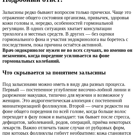
Залысины редко бывают вопросом только прически. Чаще это
отражение общего состояния организма, привычек, здоровья
кожи головы и, нередко, особенностей гормональной
регуляции. В одних ситуациях хватает консультации
трихолога и местных средств. В других — без оценки
гормонального фона и участия эндокринолога вы боретесь с
последствием, пока причина остаётся активной.
Врач‑эндокринолог нужен не во всех случаях, но именно он
незаменим, когда поредение усиливается на фоне
гормональных колебаний.
Что скрывается за понятием залысины
Под залысинами можно иметь в виду два разных процесса.
Первый — постепенное углубление височно‑лобной линии и
разрежение макушки, типично для мужчин и возможное у
женщин. Это андрогенетическая алопеция с постепенной
миниатюризацией фолликулов. Второй — очаги редкости на
фоне общего поредения по всей голове, когда больше волос
переходит в фазу покоя и выпадает: так бывает после стресса,
дефицитов, заболеваний, родов, операций, приёма некоторых
лекарств. Важно отличать такие случаи от рубцовых форм,
при которых фолликулы гибнут необратимо: кожа становится