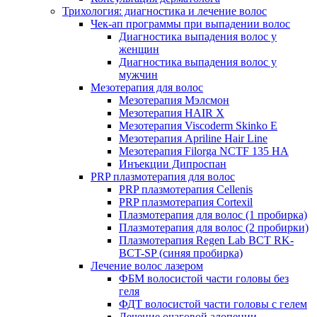
Трихология: диагностика и лечение волос
Чек-ап программы при выпадении волос
Диагностика выпадения волос у
женщин
Диагностика выпадения волос у
мужчин
Мезотерапия для волос
Мезотерапия Мэлсмон
Мезотерапия HAIR X
Мезотерапия Viscoderm Skinko E
Мезотерапия Apriline Hair Line
Мезотерапия Filorga NCTF 135 HA
Инъекции Дипроспан
PRP плазмотерапия для волос
PRP плазмотерапия Cellenis
PRP плазмотерапия Cortexil
Плазмотерапия для волос (1 пробирка)
Плазмотерапия для волос (2 пробирки)
Плазмотерапия Regen Lab BCT RK-
BCT-SP (синяя пробирка)
Лечение волос лазером
ФБМ волосистой части головы без
геля
ФДТ волосистой части головы с гелем
Лечение очаговой алопеции