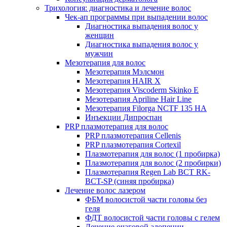
Трихология: диагностика и лечение волос
Чек-ап программы при выпадении волос
Диагностика выпадения волос у
женщин
Диагностика выпадения волос у
мужчин
Мезотерапия для волос
Мезотерапия Мэлсмон
Мезотерапия HAIR X
Мезотерапия Viscoderm Skinko E
Мезотерапия Apriline Hair Line
Мезотерапия Filorga NCTF 135 HA
Инъекции Дипроспан
PRP плазмотерапия для волос
PRP плазмотерапия Cellenis
PRP плазмотерапия Cortexil
Плазмотерапия для волос (1 пробирка)
Плазмотерапия для волос (2 пробирки)
Плазмотерапия Regen Lab BCT RK-
BCT-SP (синяя пробирка)
Лечение волос лазером
ФБМ волосистой части головы без
геля
ФДТ волосистой части головы с гелем
Лечение очаговой алопеции