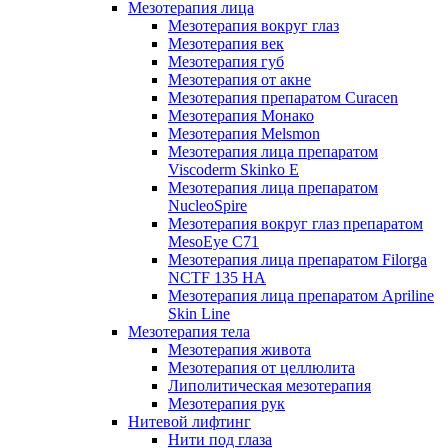
Мезотерапия лица
Мезотерапия вокруг глаз
Мезотерапия век
Мезотерапия губ
Мезотерапия от акне
Мезотерапия препаратом Curacen
Мезотерапия Монако
Мезотерапия Melsmon
Мезотерапия лица препаратом
Viscoderm Skinko E
Мезотерапия лица препаратом
NucleoSpire
Мезотерапия вокруг глаз препаратом
MesoEye С71
Мезотерапия лица препаратом Filorga
NCTF 135 HA
Мезотерапия лица препаратом Apriline
Skin Line
Мезотерапия тела
Мезотерапия живота
Мезотерапия от целлюлита
Липолитическая мезотерапия
Мезотерапия рук
Нитевой лифтинг
Нити под глаза