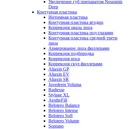
Увеличение губ препаратом Neuramis
Deep
Контурная пластика
Интимная пластика
Контурная пластика ягодиц
Коррекция овала лица
Контурная пластика под глазами
Контурная пластика средней трети
лица
Армирование лица филлерами
Коррекция подбородка
Коррекция носа
Коррекция скул филлерами
Aliaxin GP
Aliaxin EV
Aliaxin SR
Juvederm Voluma
Radiesse
Stylage XL
AestheFill
Belotero Balance
Belotero Intense
Belotero Soft
Belotero Volume
Soprano