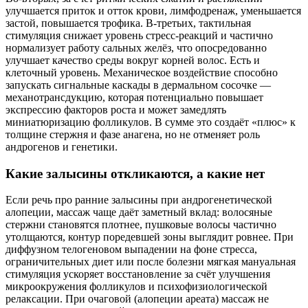
улучшается приток и отток крови, лимфодренаж, уменьшается
застой, повышается трофика. В‑третьих, тактильная
стимуляция снижает уровень стресс‑реакций и частично
нормализует работу сальных желёз, что опосредованно
улучшает качество среды вокруг корней волос. Есть и
клеточный уровень. Механическое воздействие способно
запускать сигнальные каскады в дермальном сосочке —
механотрансдукцию, которая потенциально повышает
экспрессию факторов роста и может замедлять
миниатюризацию фолликулов. В сумме это создаёт «плюс» к
толщине стержня и фазе анагена, но не отменяет роль
андрогенов и генетики.
Какие залысины откликаются, а какие нет
Если речь про ранние залысины при андрогенетической
алопеции, массаж чаще даёт заметный вклад: волосяные
стержни становятся плотнее, пушковые волосы частично
утолщаются, контур поредевшей зоны выглядит ровнее. При
диффузном телогеновом выпадении на фоне стресса,
ограничительных диет или после болезни мягкая мануальная
стимуляция ускоряет восстановление за счёт улучшения
микроокружения фолликулов и психофизиологической
релаксации. При очаговой (алопеции ареата) массаж не