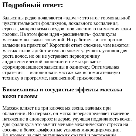
Подробный ответ:
Залысины редко появляются «вдруг»: это итог гормональной
чувствительности фолликулов, локального воспаления,
стресса, микроспазма сосудов, повышенного натяжения кожи
головы. На этом фоне идея «расшевелить» фолликулы
массажем выглядит логичной. Но работает ли это против
залысин на практике? Короткий ответ сложнее, чем кажется:
массаж головы действительно может улучшить условия для
роста волос, но он не устраняет первопричину
андрогенетической алопеции и не «закрывает»
сформировавшиеся залысины в одиночку. Оптимальная
стратегия — использовать массаж как вспомогательную
технику в программе, назначенной трихологом.
Биомеханика и сосудистые эффекты массажа
кожи головы
Массаж влияет на три ключевых звена, важных при
облысении. Во‑первых, он мягко перераспределяет тканевое
натяжение в апоневрозе и дерме, улучшая подвижность кожи.
Для фолликула это значит меньше механического стресса на
сосочке и более комфортные условия микроциркуляции.
Во‑вторых, за счёт ритмических сжатий и растяжений