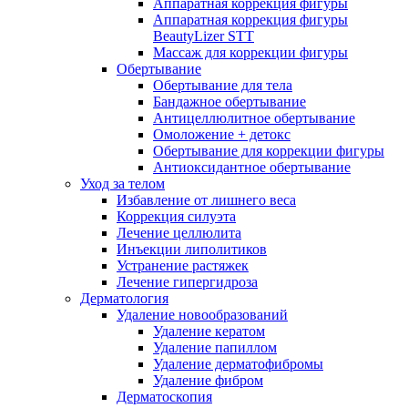
Аппаратная коррекция фигуры
Аппаратная коррекция фигуры
BeautyLizer STT
Массаж для коррекции фигуры
Обертывание
Обертывание для тела
Бандажное обертывание
Антицеллюлитное обертывание
Омоложение + детокс
Обертывание для коррекции фигуры
Антиоксидантное обертывание
Уход за телом
Избавление от лишнего веса
Коррекция силуэта
Лечение целлюлита
Инъекции липолитиков
Устранение растяжек
Лечение гипергидроза
Дерматология
Удаление новообразований
Удаление кератом
Удаление папиллом
Удаление дерматофибромы
Удаление фибром
Дерматоскопия