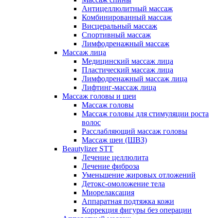
Антицеллюлитный массаж
Комбинированный массаж
Висцеральный массаж
Спортивный массаж
Лимфодренажный массаж
Массаж лица
Медицинский массаж лица
Пластический массаж лица
Лимфодренажный массаж лица
Лифтинг-массаж лица
Массаж головы и шеи
Массаж головы
Массаж головы для стимуляции роста
волос
Расслабляющий массаж головы
Массаж шеи (ШВЗ)
Beautylizer STT
Лечение целлюлита
Лечение фиброза
Уменьшение жировых отложений
Детокс-омоложение тела
Миорелаксация
Аппаратная подтяжка кожи
Коррекция фигуры без операции