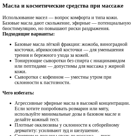
Масла и косметические средства при массаже
Использование масел — вопрос комфорта и типа кожи.
Базовые масла дают скольжение, эфирные — потенциальную
биостимуляцию, но повышают риски раздражения.
Подходящие варианты:
Базовые масла лёгкой фракции: жожоба, виноградной
косточки, абрикосовой косточки — для уменьшения
трения и бережного ухода за кожей.
Тонирующие сыворотки без спирта с ниацинамидом
или пептидами — допустимы для массажа у жирной
кожи.
Сыворотки с кофеином — уместны утром при
склонности к пастозности.
Чего избегать:
Агрессивные эфирные масла в высокой концентрации.
Если хотите попробовать розмарин или мяту,
используйте минимальные дозы в базовом масле и
делайте кожный тест.
Плотные окклюзивы у склонности к себорейному
дерматиту: усиливают зуд и шелушение.
Спиртовые лосьоны сразу до массажа — риск