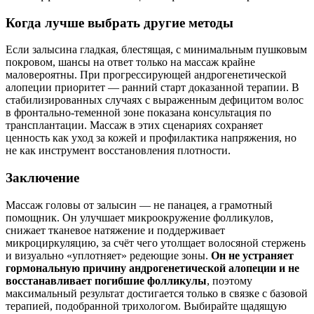
Когда лучше выбрать другие методы
Если залысина гладкая, блестящая, с минимальным пушковым
покровом, шансы на ответ только на массаж крайне
маловероятны. При прогрессирующей андрогенетической
алопеции приоритет — ранний старт доказанной терапии. В
стабилизированных случаях с выраженным дефицитом волос
в фронтально‑теменной зоне показана консультация по
трансплантации. Массаж в этих сценариях сохраняет
ценность как уход за кожей и профилактика напряжения, но
не как инструмент восстановления плотности.
Заключение
Массаж головы от залысин — не панацея, а грамотный
помощник. Он улучшает микроокружение фолликулов,
снижает тканевое натяжение и поддерживает
микроциркуляцию, за счёт чего утолщает волосяной стержень
и визуально «уплотняет» редеющие зоны.
Он не устраняет
гормональную причину андрогенетической алопеции и не
восстанавливает погибшие фолликулы
, поэтому
максимальный результат достигается только в связке с базовой
терапией, подобранной трихологом. Выбирайте щадящую