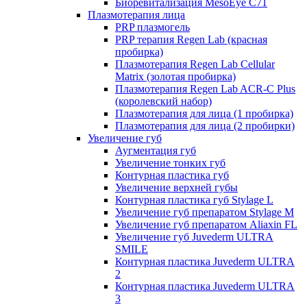
Биоревитализация MesoEye C71
Плазмотерапия лица
PRP плазмогель
PRP терапия Regen Lab (красная
пробирка)
Плазмотерапия Regen Lab Cellular
Matrix (золотая пробирка)
Плазмотерапия Regen Lab ACR-C Plus
(королевский набор)
Плазмотерапия для лица (1 пробирка)
Плазмотерапия для лица (2 пробирки)
Увеличение губ
Аугментация губ
Увеличение тонких губ
Контурная пластика губ
Увеличение верхней губы
Контурная пластика губ Stylage L
Увеличение губ препаратом Stylage M
Увеличение губ препаратом Aliaxin FL
Увеличение губ Juvederm ULTRA
SMILE
Контурная пластика Juvederm ULTRA
2
Контурная пластика Juvederm ULTRA
3