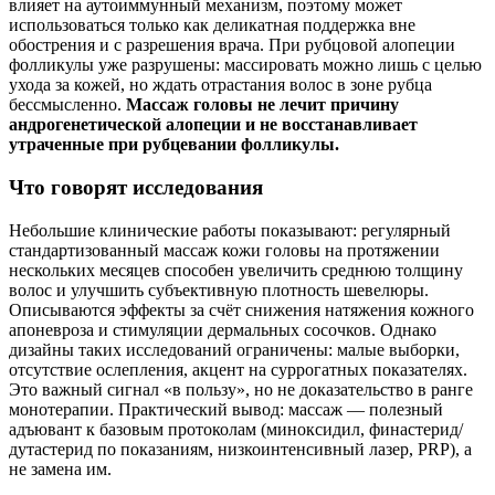
влияет на аутоиммунный механизм, поэтому может
использоваться только как деликатная поддержка вне
обострения и с разрешения врача. При рубцовой алопеции
фолликулы уже разрушены: массировать можно лишь с целью
ухода за кожей, но ждать отрастания волос в зоне рубца
бессмысленно.
Массаж головы не лечит причину
андрогенетической алопеции и не восстанавливает
утраченные при рубцевании фолликулы.
Что говорят исследования
Небольшие клинические работы показывают: регулярный
стандартизованный массаж кожи головы на протяжении
нескольких месяцев способен увеличить среднюю толщину
волос и улучшить субъективную плотность шевелюры.
Описываются эффекты за счёт снижения натяжения кожного
апоневроза и стимуляции дермальных сосочков. Однако
дизайны таких исследований ограничены: малые выборки,
отсутствие ослепления, акцент на суррогатных показателях.
Это важный сигнал «в пользу», но не доказательство в ранге
монотерапии. Практический вывод: массаж — полезный
адъювант к базовым протоколам (миноксидил, финастерид/
дутастерид по показаниям, низкоинтенсивный лазер, PRP), а
не замена им.