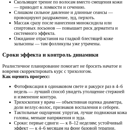
Скользящее трение по волосам вместо смещения кожи
— приводит к ломкости и сечению.
Слишком сильное давление и длинные сеансы —
провоцируют раздражение, зуд, перхоть.
Массаж сразу после нанесения миноксидила или
спиртовых лосьонов — повышает риск дерматита и
системного эффекта.
Ожидание отрастания на гладкой блестящей коже
залысины — там фолликулы уже утрачены.
Сроки эффекта и контроль динамики
Реалистичное планирование помогает не бросить начатое и
вовремя скорректировать курс с трихологом.
Как оценить прогресс:
Фотофиксация в одинаковом свете и ракурсе раз в 4–6
недель — лучший способ увидеть утолщение стержней
и изменение контура.
Трихоскопия у врача — объективная оценка диаметра,
доли веллус‑волос, признаков воспаления и себореи.
Тактильные ощущения: упругая, лучше подвижная кожа
головы, меньше напряжения и зуда.
Сроки: первые сдвиги — к 8–12 неделям; устойчивый
эффект — к 4–6 месяцам на фоне базовой терапии.