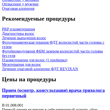
Облысение у мужчин
Очаговая алопеция
Рекомендуемые процедуры
PRP плазмотерапия
Диагностика волос
Лечение выпадения волос
Фотодинамическая терапия ФДТ волосистой части головы с
гелем
Фотобиомодуляция ФБМ лазером волосистой части головы
без геля
Плазмотерапия для волос (1 пробирка)
Мезотерапия для волос
Лечение очаговой алопеции ФДТ REVIXAN
Цены на процедуры
Прием (осмотр, консультация) врача-трихолога
первичный
В 01.008.001
Первый прием включает в себя первичный осмотр, сбор