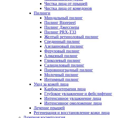
Чистка лица от прыщей
Чистка лица от комедонов
Пилинги
Миндальный пилинг
Пилинг Biorepeel
Пилинг Джесснера
Пилинг PRX-T33
Желтый ретиноловый пилинг
Срединный пилинг
Азелаиновый пилинг
Феруловый пилинг
Алмазный пилинг
Гликолевый пилинг
Салициловый пилинг
Пировиноградный пилинг
Молочный пилинг
Интимный пилинг
Уход за кожей лица
Карбокситерапия лица
Глубокое увлажнение и фейслифтинг
Интенсивное увлажнение лица
Интенсивное омоложение лица
Лечение прыщей
Регенерация и восстановление кожи лица
Лазерная косметология