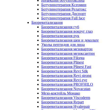
Инъекции ботулотоксина
Ботулинотерапия Ксеомин
Ботулинотерапия Релатокс
Ботулинотерапия Диспорт
Ботулинотерапия Full face
Биоревитализация
Биоревитализация губ
Биоревитализация вокруг глаз
Биоревитализация рук
Биоревитализация шеи и декольте
Уколы пептидов для лица
Биоревитализация мезовартон
Биоревитализация мезоксантин
Биоревитализация Filorga
Биоревитализация Plinest
Биоревитализация Plinest Fast
Биоревитализация Revi Silk
Биоревитализация Revi strong
Биоревитализация Revi eye
Биоревитализация PROFHILO
Биоревитализация Novacutan
Мезо-коктейль Монако
Биоревитализация Viscoderm
Биоревитализация Repart
Биоревитализация Hyalrepair