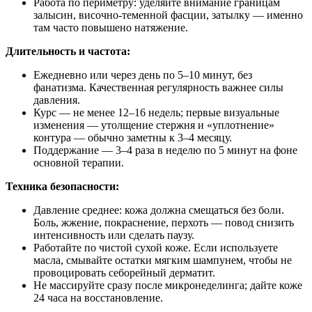
Работа по периметру: уделяйте внимание границам
залысин, височно‑теменной фасции, затылку — именно
там часто повышено натяжение.
Длительность и частота:
Ежедневно или через день по 5–10 минут, без
фанатизма. Качественная регулярность важнее силы
давления.
Курс — не менее 12–16 недель; первые визуальные
изменения — утолщение стержня и «уплотнение»
контура — обычно заметны к 3–4 месяцу.
Поддержание — 3–4 раза в неделю по 5 минут на фоне
основной терапии.
Техника безопасности:
Давление среднее: кожа должна смещаться без боли.
Боль, жжение, покраснение, перхоть — повод снизить
интенсивность или сделать паузу.
Работайте по чистой сухой коже. Если используете
масла, смывайте остатки мягким шампунем, чтобы не
провоцировать себорейный дерматит.
Не массируйте сразу после микронеделинга; дайте коже
24 часа на восстановление.