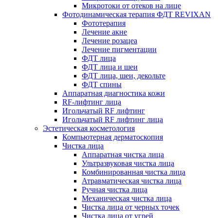
Микротоки от отеков на лице
Фотодинамическая терапия ФДТ REVIXAN
Фототерапия
Лечение акне
Лечение розацеа
Лечение пигментации
ФДТ лица
ФДТ лица и шеи
ФДТ лица, шеи, декольте
ФДТ спины
Аппаратная диагностика кожи
RF-лифтинг лица
Игольчатый RF лифтинг
Игольчатый RF лифтинг лица
Эстетическая косметология
Компьютерная дерматоскопия
Чистка лица
Аппаратная чистка лица
Ультразвуковая чистка лица
Комбинированная чистка лица
Атравматическая чистка лица
Ручная чистка лица
Механическая чистка лица
Чистка лица от черных точек
Чистка лица от угрей