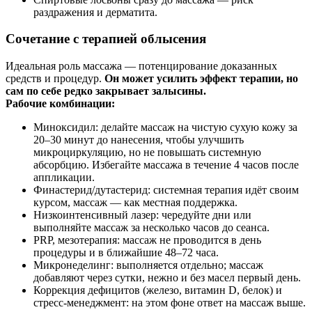
раздражения и дерматита.
Сочетание с терапией облысения
Идеальная роль массажа — потенцирование доказанных
средств и процедур.
Он может усилить эффект терапии, но
сам по себе редко закрывает залысины.
Рабочие комбинации:
Миноксидил: делайте массаж на чистую сухую кожу за
20–30 минут до нанесения, чтобы улучшить
микроциркуляцию, но не повышать системную
абсорбцию. Избегайте массажа в течение 4 часов после
аппликации.
Финастерид/дутастерид: системная терапия идёт своим
курсом, массаж — как местная поддержка.
Низкоинтенсивный лазер: чередуйте дни или
выполняйте массаж за несколько часов до сеанса.
PRP, мезотерапия: массаж не проводится в день
процедуры и в ближайшие 48–72 часа.
Микронеделинг: выполняется отдельно; массаж
добавляют через сутки, нежно и без масел первый день.
Коррекция дефицитов (железо, витамин D, белок) и
стресс‑менеджмент: на этом фоне ответ на массаж выше.