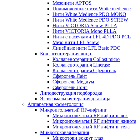
Мезонити APTOS
Полимолочные нити White medience
Нити White Medience PDO MONO
Нити White Medience PDO SCREW
Нити VICTORIA Screw PLLA
Нити VICTORIA Mono PLLA
Нити с насечками LFL 4D PDO PCL
Мезо нити LFL Screw
Линейные нити LFL Basic PDO
Коллагенотерапия лица
Коллагенотерапия Collost micro
Коллагенотерапия Linerase
Коллагенотерапия Сферогель
Сферогель Лайт
Сферогель Медиум
Сферогель Лонг
Липодеструкция подбородка
Экзосомальная терапия для лица
Аппаратная косметология
Микроигольчатый RF-лифтинг
Микроигольчатый RF лифтинг век
Микроигольчатый RF лифтинг живота
Микроигольчатый RF лифтинг тела
Микротоковая терапия
Микротоки вокруг глаз