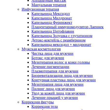
Аппаратный массаж
Мануальная терапия
Инфузионная терапия
Капельница Мексидол
Капельница Милдронат
Капельница Феринжект
Плацентарный иммуномодулятор Лаеннек
Капельница Цитофлавин
Капельница Золушка с глутатионом
Детокс-коктейль с реамберином
Капельница мексидол + милдронат
Мужская косметология
Чистка лица для мужчин
Ботокс для мужчин
Мезотерапия волос и кожи головы
Лечение пигментации
Плазмотерапия для мужчин
Биоревитализация лица для мужчин
Контурная пластика лица для мужчин
Мезотерапия лица для мужчин
Пилинг лица для мужчин
Уход за кожей лица для мужчин
Лечение прыщей у мужчин
Коррекция фигуры
Коррекция тела