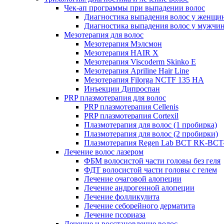
Чек-ап программы при выпадении волос
Диагностика выпадения волос у женщи
Диагностика выпадения волос у мужчи
Мезотерапия для волос
Мезотерапия Мэлсмон
Мезотерапия HAIR X
Мезотерапия Viscoderm Skinko E
Мезотерапия Apriline Hair Line
Мезотерапия Filorga NCTF 135 HA
Инъекции Дипроспан
PRP плазмотерапия для волос
PRP плазмотерапия Cellenis
PRP плазмотерапия Cortexil
Плазмотерапия для волос (1 пробирка)
Плазмотерапия для волос (2 пробирки)
Плазмотерапия Regen Lab BCT RK-BCT-
Лечение волос лазером
ФБМ волосистой части головы без геля
ФДТ волосистой части головы с гелем
Лечение очаговой алопеции
Лечение андрогенной алопеции
Лечение фолликулита
Лечение себорейного дерматита
Лечение псориаза
Лечение и восстановление волос