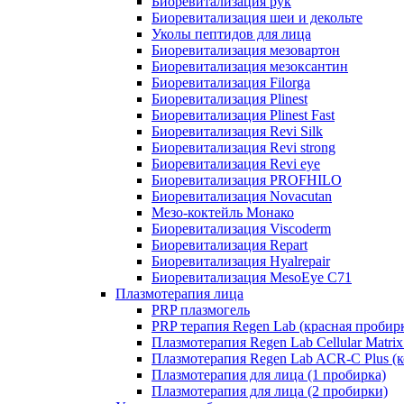
Биоревитализация рук
Биоревитализация шеи и декольте
Уколы пептидов для лица
Биоревитализация мезовартон
Биоревитализация мезоксантин
Биоревитализация Filorga
Биоревитализация Plinest
Биоревитализация Plinest Fast
Биоревитализация Revi Silk
Биоревитализация Revi strong
Биоревитализация Revi eye
Биоревитализация PROFHILO
Биоревитализация Novacutan
Мезо-коктейль Монако
Биоревитализация Viscoderm
Биоревитализация Repart
Биоревитализация Hyalrepair
Биоревитализация MesoEye C71
Плазмотерапия лица
PRP плазмогель
PRP терапия Regen Lab (красная пробир
Плазмотерапия Regen Lab Cellular Matrix
Плазмотерапия Regen Lab ACR-C Plus (к
Плазмотерапия для лица (1 пробирка)
Плазмотерапия для лица (2 пробирки)