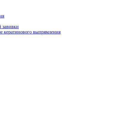
ия
й завивки
ле кератинового выпрямления