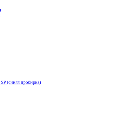
н
н
SP (синяя пробирка)