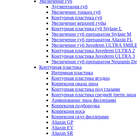
Увеличение губ
Аугментация губ
Увеличение тонких губ
Контурная пластика губ
Увеличение верхней губы
Контурная пластика губ Stylage L
Увеличение губ препаратом Stylage M
Увеличение губ препаратом Aliaxin FL
Увеличение губ Juvederm ULTRA SMIL
Контурная пластика Juvederm ULTRA 2
Контурная пластика Juvederm ULTRA 3
Увеличение губ препаратом Neuramis De
Контурная пластика
Интимная пластика
Контурная пластика ягодиц
Коррекция овала лица
Контурная пластика под глазами
Контурная пластика средней трети лица
Армирование лица филлерами
Коррекция подбородка
Коррекция носа
Коррекция скул филлерами
Aliaxin GP
Aliaxin EV
Aliaxin SR