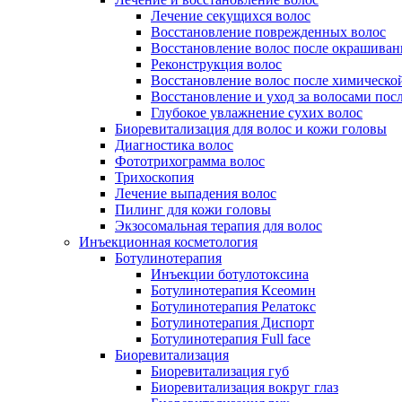
Лечение секущихся волос
Восстановление поврежденных волос
Восстановление волос после окрашиван
Реконструкция волос
Восстановление волос после химическо
Восстановление и уход за волосами пос
Глубокое увлажнение сухих волос
Биоревитализация для волос и кожи головы
Диагностика волос
Фототрихограмма волос
Трихоскопия
Лечение выпадения волос
Пилинг для кожи головы
Экзосомальная терапия для волос
Инъекционная косметология
Ботулинотерапия
Инъекции ботулотоксина
Ботулинотерапия Ксеомин
Ботулинотерапия Релатокс
Ботулинотерапия Диспорт
Ботулинотерапия Full face
Биоревитализация
Биоревитализация губ
Биоревитализация вокруг глаз