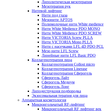
Липолитическая мезотерапия
Мезотерапия рук
Нитевой лифтинг
Нити под глаза
Мезонити APTOS
Полимолочные нити White medience
Нити White Medience PDO MONO
Нити White Medience PDO SCREW
Нити VICTORIA Screw PLLA
Нити VICTORIA Mono PLLA
Нити с насечками LFL 4D PDO PCL
Мезо нити LFL Screw
Линейные нити LFL Basic PDO
Коллагенотерапия лица
Коллагенотерапия Collost micro
Коллагенотерапия Linerase
Коллагенотерапия Сферогель
Сферогель Лайт
Сферогель Медиум
Сферогель Лонг
Липодеструкция подбородка
Экзосомальная терапия для лица
Аппаратная косметология
Микроигольчатый RF-лифтинг
Микроигольчатый RF лифтинг век