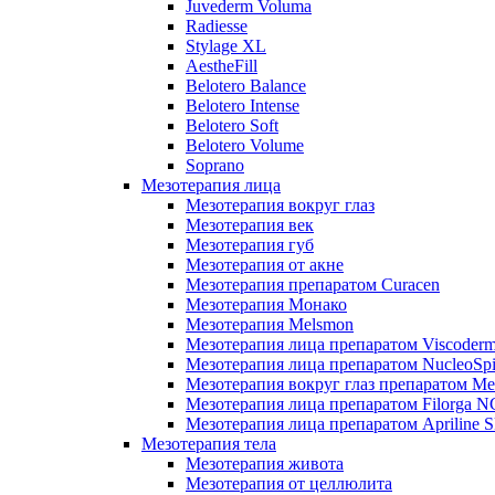
Juvederm Voluma
Radiesse
Stylage XL
AestheFill
Belotero Balance
Belotero Intense
Belotero Soft
Belotero Volume
Soprano
Мезотерапия лица
Мезотерапия вокруг глаз
Мезотерапия век
Мезотерапия губ
Мезотерапия от акне
Мезотерапия препаратом Curacen
Мезотерапия Монако
Мезотерапия Melsmon
Мезотерапия лица препаратом Viscoderm
Мезотерапия лица препаратом NucleoSpi
Мезотерапия вокруг глаз препаратом M
Мезотерапия лица препаратом Filorga 
Мезотерапия лица препаратом Apriline S
Мезотерапия тела
Мезотерапия живота
Мезотерапия от целлюлита