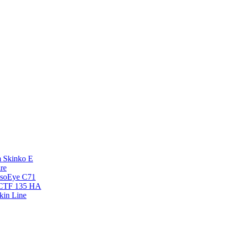
 Skinko E
re
esoEye С71
NCTF 135 HA
kin Line