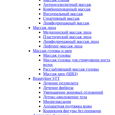
Антицеллюлитный массаж
Комбинированный массаж
Висцеральный массаж
Спортивный массаж
Лимфодренажный массаж
Массаж лица
Медицинский массаж лица
Пластический массаж лица
Лимфодренажный массаж лица
Лифтинг-массаж лица
Массаж головы и шеи
Массаж головы
Массаж головы для стимуляции роста
волос
Расслабляющий массаж головы
Массаж шеи (ШВЗ)
Beautylizer STT
Лечение целлюлита
Лечение фиброза
Уменьшение жировых отложений
Детокс-омоложение тела
Миорелаксация
Аппаратная подтяжка кожи
Коррекция фигуры без операции