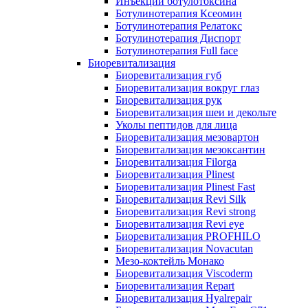
Инъекции ботулотоксина
Ботулинотерапия Ксеомин
Ботулинотерапия Релатокс
Ботулинотерапия Диспорт
Ботулинотерапия Full face
Биоревитализация
Биоревитализация губ
Биоревитализация вокруг глаз
Биоревитализация рук
Биоревитализация шеи и декольте
Уколы пептидов для лица
Биоревитализация мезовартон
Биоревитализация мезоксантин
Биоревитализация Filorga
Биоревитализация Plinest
Биоревитализация Plinest Fast
Биоревитализация Revi Silk
Биоревитализация Revi strong
Биоревитализация Revi eye
Биоревитализация PROFHILO
Биоревитализация Novacutan
Мезо-коктейль Монако
Биоревитализация Viscoderm
Биоревитализация Repart
Биоревитализация Hyalrepair