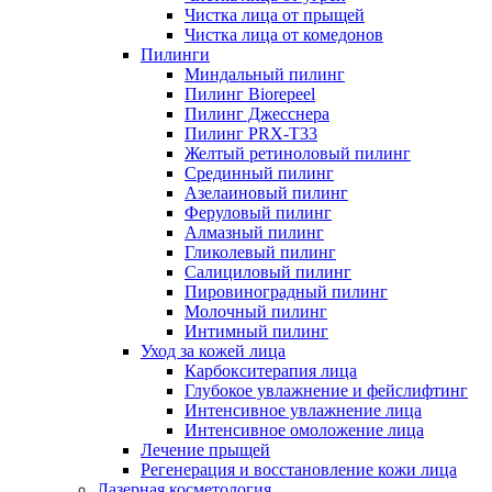
Чистка лица от прыщей
Чистка лица от комедонов
Пилинги
Миндальный пилинг
Пилинг Biorepeel
Пилинг Джесснера
Пилинг PRX-T33
Желтый ретиноловый пилинг
Срединный пилинг
Азелаиновый пилинг
Феруловый пилинг
Алмазный пилинг
Гликолевый пилинг
Салициловый пилинг
Пировиноградный пилинг
Молочный пилинг
Интимный пилинг
Уход за кожей лица
Карбокситерапия лица
Глубокое увлажнение и фейслифтинг
Интенсивное увлажнение лица
Интенсивное омоложение лица
Лечение прыщей
Регенерация и восстановление кожи лица
Лазерная косметология