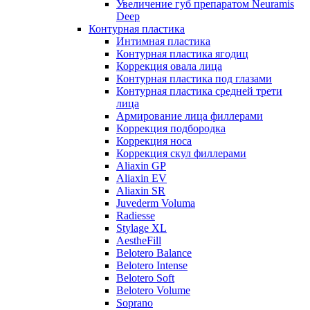
Увеличение губ препаратом Neuramis
Deep
Контурная пластика
Интимная пластика
Контурная пластика ягодиц
Коррекция овала лица
Контурная пластика под глазами
Контурная пластика средней трети
лица
Армирование лица филлерами
Коррекция подбородка
Коррекция носа
Коррекция скул филлерами
Aliaxin GP
Aliaxin EV
Aliaxin SR
Juvederm Voluma
Radiesse
Stylage XL
AestheFill
Belotero Balance
Belotero Intense
Belotero Soft
Belotero Volume
Soprano