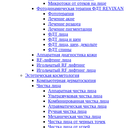
Микротоки от отеков на лице
Фотодинамическая терапия ФДТ REVIXAN
Фототерапия
Лечение акне
Лечение розацеа
Лечение пигментации
ФДТ лица
ФДТ лица и шеи
ФДТ лица, шеи, декольте
ФДТ спины
Аппаратная диагностика кожи
RF-лифтинг лица
Игольчатый RF лифтинг
Игольчатый RF лифтинг лица
Эстетическая косметология
Компьютерная дерматоскопия
Чистка лица
Аппаратная чистка лица
Ультразвуковая чистка лица
Комбинированная чистка лица
Атравматическая чистка лица
Ручная чистка лица
Механическая чистка лица
Чистка лица от черных точек
Чистка лица от угрей