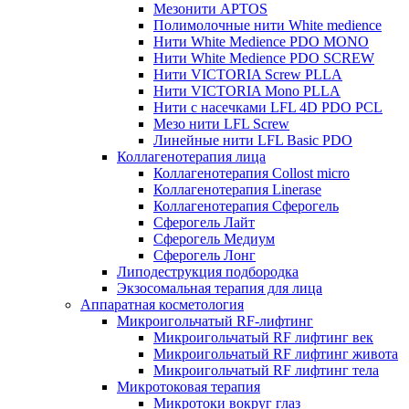
Мезонити APTOS
Полимолочные нити White medience
Нити White Medience PDO MONO
Нити White Medience PDO SCREW
Нити VICTORIA Screw PLLA
Нити VICTORIA Mono PLLA
Нити с насечками LFL 4D PDO PCL
Мезо нити LFL Screw
Линейные нити LFL Basic PDO
Коллагенотерапия лица
Коллагенотерапия Collost micro
Коллагенотерапия Linerase
Коллагенотерапия Сферогель
Сферогель Лайт
Сферогель Медиум
Сферогель Лонг
Липодеструкция подбородка
Экзосомальная терапия для лица
Аппаратная косметология
Микроигольчатый RF-лифтинг
Микроигольчатый RF лифтинг век
Микроигольчатый RF лифтинг живота
Микроигольчатый RF лифтинг тела
Микротоковая терапия
Микротоки вокруг глаз