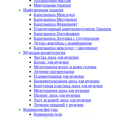
Аппаратный массаж
Мануальная терапия
Инфузионная терапия
Капельница Мексидол
Капельница Милдронат
Капельница Феринжект
Плацентарный иммуномодулятор Лаеннек
Капельница Цитофлавин
Капельница Золушка с глутатионом
Детокс-коктейль с реамберином
Капельница мексидол + милдронат
Мужская косметология
Чистка лица для мужчин
Ботокс для мужчин
Мезотерапия волос и кожи головы
Лечение пигментации
Плазмотерапия для мужчин
Биоревитализация лица для мужчин
Контурная пластика лица для мужчин
Мезотерапия лица для мужчин
Пилинг лица для мужчин
Уход за кожей лица для мужчин
Лечение прыщей у мужчин
Коррекция фигуры
Коррекция тела