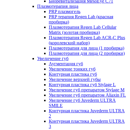
Биоревитализация MesoEye C71
Плазмотерапия лица
PRP плазмогель
PRP терапия Regen Lab (красная
пробирка)
Плазмотерапия Regen Lab Cellular
Matrix (золотая пробирка)
Плазмотерапия Regen Lab ACR-C Plus
(королевский набор)
Плазмотерапия для лица (1 пробирка)
Плазмотерапия для лица (2 пробирки)
Увеличение губ
Аугментация губ
Увеличение тонких губ
Контурная пластика губ
Увеличение верхней губы
Контурная пластика губ Stylage L
Увеличение губ препаратом Stylage M
Увеличение губ препаратом Aliaxin FL
Увеличение губ Juvederm ULTRA
SMILE
Контурная пластика Juvederm ULTRA
2
Контурная пластика Juvederm ULTRA
3