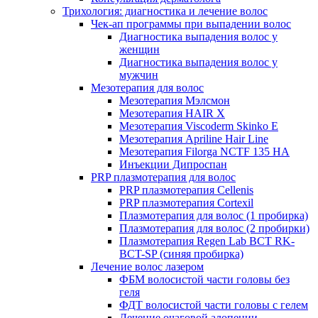
Трихология: диагностика и лечение волос
Чек-ап программы при выпадении волос
Диагностика выпадения волос у
женщин
Диагностика выпадения волос у
мужчин
Мезотерапия для волос
Мезотерапия Мэлсмон
Мезотерапия HAIR X
Мезотерапия Viscoderm Skinko E
Мезотерапия Apriline Hair Line
Мезотерапия Filorga NCTF 135 HA
Инъекции Дипроспан
PRP плазмотерапия для волос
PRP плазмотерапия Cellenis
PRP плазмотерапия Cortexil
Плазмотерапия для волос (1 пробирка)
Плазмотерапия для волос (2 пробирки)
Плазмотерапия Regen Lab BCT RK-
BCT-SP (синяя пробирка)
Лечение волос лазером
ФБМ волосистой части головы без
геля
ФДТ волосистой части головы с гелем
Лечение очаговой алопеции