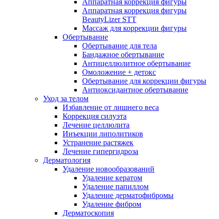
Аппаратная коррекция фигуры
Аппаратная коррекция фигуры
BeautyLizer STT
Массаж для коррекции фигуры
Обертывание
Обертывание для тела
Бандажное обертывание
Антицеллюлитное обертывание
Омоложение + детокс
Обертывание для коррекции фигуры
Антиоксидантное обертывание
Уход за телом
Избавление от лишнего веса
Коррекция силуэта
Лечение целлюлита
Инъекции липолитиков
Устранение растяжек
Лечение гипергидроза
Дерматология
Удаление новообразований
Удаление кератом
Удаление папиллом
Удаление дерматофибромы
Удаление фибром
Дерматоскопия