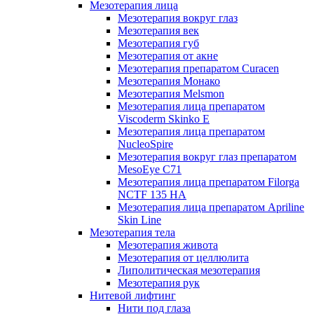
Мезотерапия лица
Мезотерапия вокруг глаз
Мезотерапия век
Мезотерапия губ
Мезотерапия от акне
Мезотерапия препаратом Curacen
Мезотерапия Монако
Мезотерапия Melsmon
Мезотерапия лица препаратом
Viscoderm Skinko E
Мезотерапия лица препаратом
NucleoSpire
Мезотерапия вокруг глаз препаратом
MesoEye С71
Мезотерапия лица препаратом Filorga
NCTF 135 HA
Мезотерапия лица препаратом Apriline
Skin Line
Мезотерапия тела
Мезотерапия живота
Мезотерапия от целлюлита
Липолитическая мезотерапия
Мезотерапия рук
Нитевой лифтинг
Нити под глаза