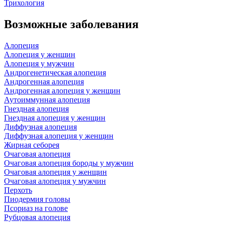
Трихология
Возможные заболевания
Алопеция
Алопеция у женщин
Алопеция у мужчин
Андрогенетическая алопеция
Андрогенная алопеция
Андрогенная алопеция у женщин
Аутоиммунная алопеция
Гнездная алопеция
Гнездная алопеция у женщин
Диффузная алопеция
Диффузная алопеция у женщин
Жирная себорея
Очаговая алопеция
Очаговая алопеция бороды у мужчин
Очаговая алопеция у женщин
Очаговая алопеция у мужчин
Перхоть
Пиодермия головы
Псориаз на голове
Рубцовая алопеция