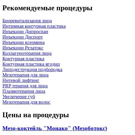
Рекомендуемые процедуры
Биоревитализация лица
Интимная контурная пластика
Инъекции Дипроспан
Инъекции Диспорт
Инъекции ксеомина
Инъекции Релатокс
Коллагенотерапия лица
Контурная пластика
Контурная пластика ягодиц
Липодеструкция подбородка
Мезотерапия для лица
Нитевой лифтинг
PRP терапия для лица
Плазмотерапия лица
Увеличение губ
Мезотерапия для волос
Цены на процедуры
Мезо-коктейль "Монако" (Мезоботокс)