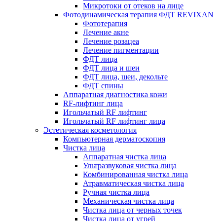
Микротоки от отеков на лице
Фотодинамическая терапия ФДТ REVIXAN
Фототерапия
Лечение акне
Лечение розацеа
Лечение пигментации
ФДТ лица
ФДТ лица и шеи
ФДТ лица, шеи, декольте
ФДТ спины
Аппаратная диагностика кожи
RF-лифтинг лица
Игольчатый RF лифтинг
Игольчатый RF лифтинг лица
Эстетическая косметология
Компьютерная дерматоскопия
Чистка лица
Аппаратная чистка лица
Ультразвуковая чистка лица
Комбинированная чистка лица
Атравматическая чистка лица
Ручная чистка лица
Механическая чистка лица
Чистка лица от черных точек
Чистка лица от угрей