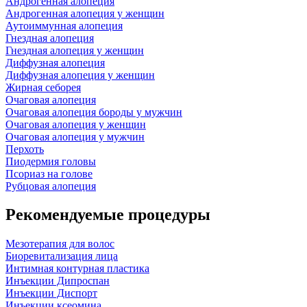
Андрогенная алопеция
Андрогенная алопеция у женщин
Аутоиммунная алопеция
Гнездная алопеция
Гнездная алопеция у женщин
Диффузная алопеция
Диффузная алопеция у женщин
Жирная себорея
Очаговая алопеция
Очаговая алопеция бороды у мужчин
Очаговая алопеция у женщин
Очаговая алопеция у мужчин
Перхоть
Пиодермия головы
Псориаз на голове
Рубцовая алопеция
Рекомендуемые процедуры
Мезотерапия для волос
Биоревитализация лица
Интимная контурная пластика
Инъекции Дипроспан
Инъекции Диспорт
Инъекции ксеомина