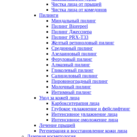
Чистка лица от прыщей
Чистка лица от комедонов
Пилинги
Миндальный пилинг
Пилинг Biorepeel
Пилинг Джесснера
Пилинг PRX-T33
Желтый ретиноловый пилинг
Срединный пилинг
Азелаиновый пилинг
Феруловый пилинг
Алмазный пилинг
Гликолевый пилинг
Салициловый пилинг
Пировиноградный пилинг
Молочный пилинг
Интимный пилинг
Уход за кожей лица
Карбокситерапия лица
Глубокое увлажнение и фейслифтинг
Интенсивное увлажнение лица
Интенсивное омоложение лица
Лечение прыщей
Регенерация и восстановление кожи лица
Лазерная косметология