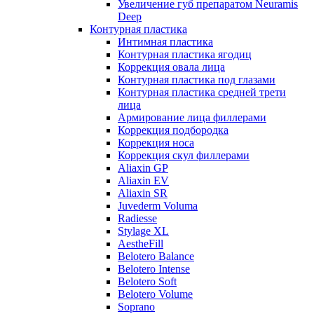
Увеличение губ препаратом Neuramis
Deep
Контурная пластика
Интимная пластика
Контурная пластика ягодиц
Коррекция овала лица
Контурная пластика под глазами
Контурная пластика средней трети
лица
Армирование лица филлерами
Коррекция подбородка
Коррекция носа
Коррекция скул филлерами
Aliaxin GP
Aliaxin EV
Aliaxin SR
Juvederm Voluma
Radiesse
Stylage XL
AestheFill
Belotero Balance
Belotero Intense
Belotero Soft
Belotero Volume
Soprano