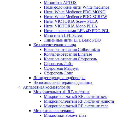
Мезонити APTOS
Полимолочные нити White medience
Нити White Medience PDO MONO
Нити White Medience PDO SCREW
Нити VICTORIA Screw PLLA
Нити VICTORIA Mono PLLA
Нити с насечками LFL 4D PDO PCL
Мезо нити LFL Screw
Линейные нити LFL Basic PDO
Коллагенотерапия лица
Коллагенотерапия Collost micro
Коллагенотерапия Linerase
Коллагенотерапия Сферогель
Сферогель Лайт
Сферогель Медиум
Сферогель Лонг
Липодеструкция подбородка
Экзосомальная терапия для лица
Аппаратная косметология
Микроигольчатый RF-лифтинг
Микроигольчатый RF лифтинг век
Микроигольчатый RF лифтинг живота
Микроигольчатый RF лифтинг тела
Микротоковая терапия
Микротоки вокруг глаз