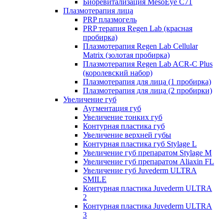
Биоревитализация MesoEye C71
Плазмотерапия лица
PRP плазмогель
PRP терапия Regen Lab (красная
пробирка)
Плазмотерапия Regen Lab Cellular
Matrix (золотая пробирка)
Плазмотерапия Regen Lab ACR-C Plus
(королевский набор)
Плазмотерапия для лица (1 пробирка)
Плазмотерапия для лица (2 пробирки)
Увеличение губ
Аугментация губ
Увеличение тонких губ
Контурная пластика губ
Увеличение верхней губы
Контурная пластика губ Stylage L
Увеличение губ препаратом Stylage M
Увеличение губ препаратом Aliaxin FL
Увеличение губ Juvederm ULTRA
SMILE
Контурная пластика Juvederm ULTRA
2
Контурная пластика Juvederm ULTRA
3