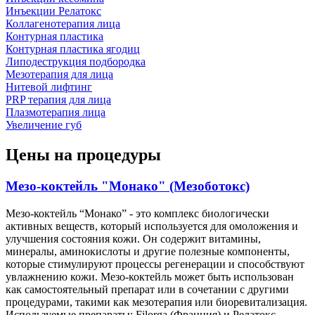
Инъекции Релатокс
Коллагенотерапия лица
Контурная пластика
Контурная пластика ягодиц
Липодеструкция подбородка
Мезотерапия для лица
Нитевой лифтинг
PRP терапия для лица
Плазмотерапия лица
Увеличение губ
Цены на процедуры
Мезо-коктейль "Монако" (Мезоботокс)
Мезо-коктейль “Монако” - это комплекс биологически
активных веществ, который используется для омоложения и
улучшения состояния кожи. Он содержит витамины,
минералы, аминокислоты и другие полезные компоненты,
которые стимулируют процессы регенерации и способствуют
увлажнению кожи. Мезо-коктейль может быть использован
как самостоятельный препарат или в сочетании с другими
процедурами, такими как мезотерапия или биоревитализация.
Используемые препараты: Filorga (Франция) и Релатокс