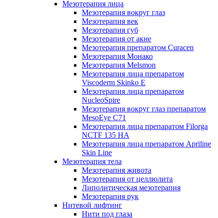
Мезотерапия лица
Мезотерапия вокруг глаз
Мезотерапия век
Мезотерапия губ
Мезотерапия от акне
Мезотерапия препаратом Curacen
Мезотерапия Монако
Мезотерапия Melsmon
Мезотерапия лица препаратом
Viscoderm Skinko E
Мезотерапия лица препаратом
NucleoSpire
Мезотерапия вокруг глаз препаратом
MesoEye С71
Мезотерапия лица препаратом Filorga
NCTF 135 HA
Мезотерапия лица препаратом Apriline
Skin Line
Мезотерапия тела
Мезотерапия живота
Мезотерапия от целлюлита
Липолитическая мезотерапия
Мезотерапия рук
Нитевой лифтинг
Нити под глаза