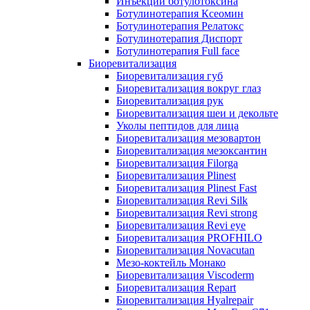
Инъекции ботулотоксина
Ботулинотерапия Ксеомин
Ботулинотерапия Релатокс
Ботулинотерапия Диспорт
Ботулинотерапия Full face
Биоревитализация
Биоревитализация губ
Биоревитализация вокруг глаз
Биоревитализация рук
Биоревитализация шеи и декольте
Уколы пептидов для лица
Биоревитализация мезовартон
Биоревитализация мезоксантин
Биоревитализация Filorga
Биоревитализация Plinest
Биоревитализация Plinest Fast
Биоревитализация Revi Silk
Биоревитализация Revi strong
Биоревитализация Revi eye
Биоревитализация PROFHILO
Биоревитализация Novacutan
Мезо-коктейль Монако
Биоревитализация Viscoderm
Биоревитализация Repart
Биоревитализация Hyalrepair