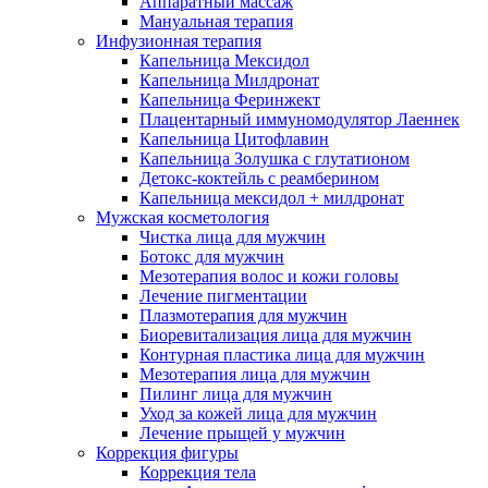
Аппаратный массаж
Мануальная терапия
Инфузионная терапия
Капельница Мексидол
Капельница Милдронат
Капельница Феринжект
Плацентарный иммуномодулятор Лаеннек
Капельница Цитофлавин
Капельница Золушка с глутатионом
Детокс-коктейль с реамберином
Капельница мексидол + милдронат
Мужская косметология
Чистка лица для мужчин
Ботокс для мужчин
Мезотерапия волос и кожи головы
Лечение пигментации
Плазмотерапия для мужчин
Биоревитализация лица для мужчин
Контурная пластика лица для мужчин
Мезотерапия лица для мужчин
Пилинг лица для мужчин
Уход за кожей лица для мужчин
Лечение прыщей у мужчин
Коррекция фигуры
Коррекция тела