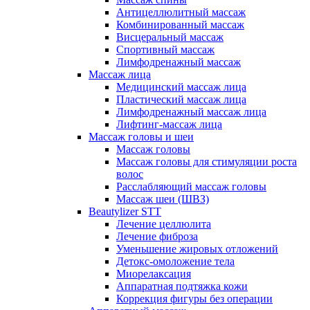
Антицеллюлитный массаж
Комбинированный массаж
Висцеральный массаж
Спортивный массаж
Лимфодренажный массаж
Массаж лица
Медицинский массаж лица
Пластический массаж лица
Лимфодренажный массаж лица
Лифтинг-массаж лица
Массаж головы и шеи
Массаж головы
Массаж головы для стимуляции роста
волос
Расслабляющий массаж головы
Массаж шеи (ШВЗ)
Beautylizer STT
Лечение целлюлита
Лечение фиброза
Уменьшение жировых отложений
Детокс-омоложение тела
Миорелаксация
Аппаратная подтяжка кожи
Коррекция фигуры без операции