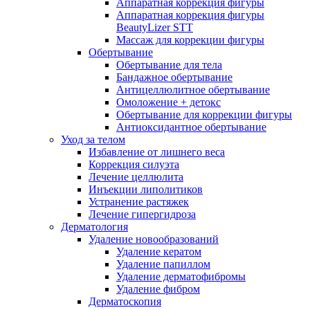
Аппаратная коррекция фигуры
Аппаратная коррекция фигуры
BeautyLizer STT
Массаж для коррекции фигуры
Обертывание
Обертывание для тела
Бандажное обертывание
Антицеллюлитное обертывание
Омоложение + детокс
Обертывание для коррекции фигуры
Антиоксидантное обертывание
Уход за телом
Избавление от лишнего веса
Коррекция силуэта
Лечение целлюлита
Инъекции липолитиков
Устранение растяжек
Лечение гипергидроза
Дерматология
Удаление новообразований
Удаление кератом
Удаление папиллом
Удаление дерматофибромы
Удаление фибром
Дерматоскопия