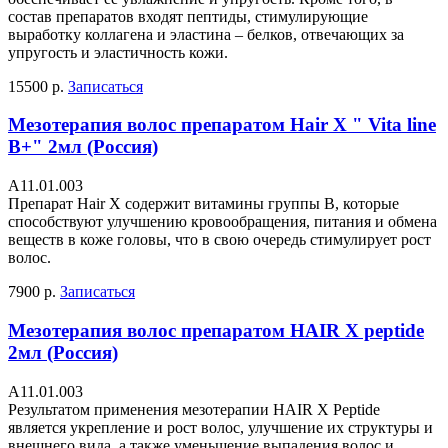
состав препаратов входят пептиды, стимулирующие
выработку коллагена и эластина – белков, отвечающих за
упругость и эластичность кожи.
15500 р.
Записаться
Мезотерапия волос препаратом Hair X " Vita line
B+" 2мл (Россия)
А11.01.003
Препарат Hair X содержит витамины группы В, которые
способствуют улучшению кровообращения, питания и обмена
веществ в коже головы, что в свою очередь стимулирует рост
волос.
7900 р.
Записаться
Мезотерапия волос препаратом HAIR X peptide
2мл (Россия)
А11.01.003
Результатом применения мезотерапии HAIR X Peptide
является укрепление и рост волос, улучшение их структуры и
внешнего вида, а также уменьшение выпадения волос и