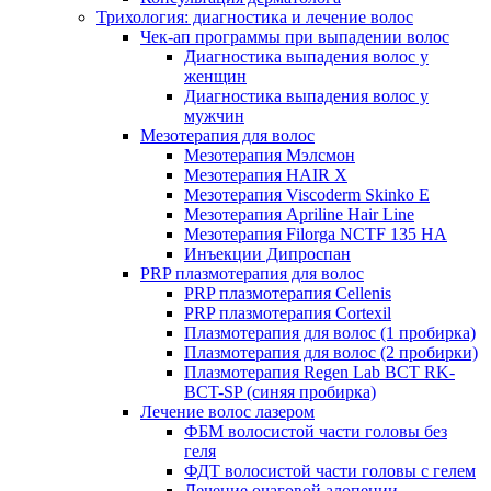
Трихология: диагностика и лечение волос
Чек-ап программы при выпадении волос
Диагностика выпадения волос у
женщин
Диагностика выпадения волос у
мужчин
Мезотерапия для волос
Мезотерапия Мэлсмон
Мезотерапия HAIR X
Мезотерапия Viscoderm Skinko E
Мезотерапия Apriline Hair Line
Мезотерапия Filorga NCTF 135 HA
Инъекции Дипроспан
PRP плазмотерапия для волос
PRP плазмотерапия Cellenis
PRP плазмотерапия Cortexil
Плазмотерапия для волос (1 пробирка)
Плазмотерапия для волос (2 пробирки)
Плазмотерапия Regen Lab BCT RK-
BCT-SP (синяя пробирка)
Лечение волос лазером
ФБМ волосистой части головы без
геля
ФДТ волосистой части головы с гелем
Лечение очаговой алопеции