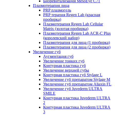
Биоревитализация MesoEye C71
Плазмотерапия лица
PRP плазмогель
PRP терапия Regen Lab (красная
пробирка)
Плазмотерапия Regen Lab Cellular
Matrix (золотая пробирка)
Плазмотерапия Regen Lab ACR-C Plus
(королевский набор)
Плазмотерапия для лица (1 пробирка)
Плазмотерапия для лица (2 пробирки)
Увеличение губ
Аугментация губ
Увеличение тонких губ
Контурная пластика губ
Увеличение верхней губы
Контурная пластика губ Stylage L
Увеличение губ препаратом Stylage M
Увеличение губ препаратом Aliaxin FL
Увеличение губ Juvederm ULTRA
SMILE
Контурная пластика Juvederm ULTRA
2
Контурная пластика Juvederm ULTRA
3