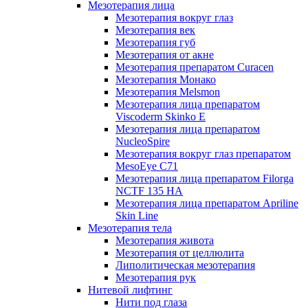
Мезотерапия лица
Мезотерапия вокруг глаз
Мезотерапия век
Мезотерапия губ
Мезотерапия от акне
Мезотерапия препаратом Curacen
Мезотерапия Монако
Мезотерапия Melsmon
Мезотерапия лица препаратом
Viscoderm Skinko E
Мезотерапия лица препаратом
NucleoSpire
Мезотерапия вокруг глаз препаратом
MesoEye С71
Мезотерапия лица препаратом Filorga
NCTF 135 HA
Мезотерапия лица препаратом Apriline
Skin Line
Мезотерапия тела
Мезотерапия живота
Мезотерапия от целлюлита
Липолитическая мезотерапия
Мезотерапия рук
Нитевой лифтинг
Нити под глаза