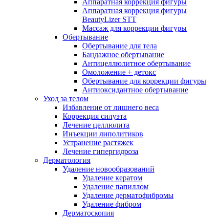
Аппаратная коррекция фигуры
Аппаратная коррекция фигуры
BeautyLizer STT
Массаж для коррекции фигуры
Обертывание
Обертывание для тела
Бандажное обертывание
Антицеллюлитное обертывание
Омоложение + детокс
Обертывание для коррекции фигуры
Антиоксидантное обертывание
Уход за телом
Избавление от лишнего веса
Коррекция силуэта
Лечение целлюлита
Инъекции липолитиков
Устранение растяжек
Лечение гипергидроза
Дерматология
Удаление новообразований
Удаление кератом
Удаление папиллом
Удаление дерматофибромы
Удаление фибром
Дерматоскопия