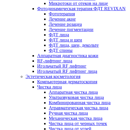
Микротоки от отеков на лице
Фотодинамическая терапия ФДТ REVIXAN
Фототерапия
Лечение акне
Лечение розацеа
Лечение пигментации
ФДТ лица
ФДТ лица и шеи
ФДТ лица, шеи, декольте
ФДТ спины
Аппаратная диагностика кожи
RF-лифтинг лица
Игольчатый RF лифтинг
Игольчатый RF лифтинг лица
Эстетическая косметология
Компьютерная дерматоскопия
Чистка лица
Аппаратная чистка лица
Ультразвуковая чистка лица
Комбинированная чистка лица
Атравматическая чистка лица
Ручная чистка лица
Механическая чистка лица
Чистка лица от черных точек
Чистка лица от угрей