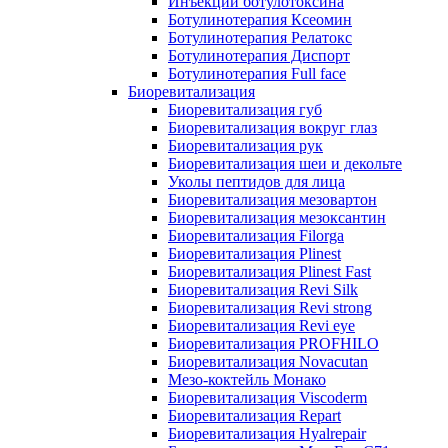
Инъекции ботулотоксина
Ботулинотерапия Ксеомин
Ботулинотерапия Релатокс
Ботулинотерапия Диспорт
Ботулинотерапия Full face
Биоревитализация
Биоревитализация губ
Биоревитализация вокруг глаз
Биоревитализация рук
Биоревитализация шеи и декольте
Уколы пептидов для лица
Биоревитализация мезовартон
Биоревитализация мезоксантин
Биоревитализация Filorga
Биоревитализация Plinest
Биоревитализация Plinest Fast
Биоревитализация Revi Silk
Биоревитализация Revi strong
Биоревитализация Revi eye
Биоревитализация PROFHILO
Биоревитализация Novacutan
Мезо-коктейль Монако
Биоревитализация Viscoderm
Биоревитализация Repart
Биоревитализация Hyalrepair