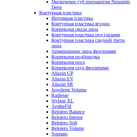
Увеличение губ препаратом Neuramis
Deep
Контурная пластика
Интимная пластика
Контурная пластика ягодиц
Коррекция овала лица
Контурная пластика под глазами
Контурная пластика средней трети
лица
Армирование лица филлерами
Коррекция подбородка
Коррекция носа
Коррекция скул филлерами
Aliaxin GP
Aliaxin EV
Aliaxin SR
Juvederm Voluma
Radiesse
Stylage XL
AestheFill
Belotero Balance
Belotero Intense
Belotero Soft
Belotero Volume
Soprano