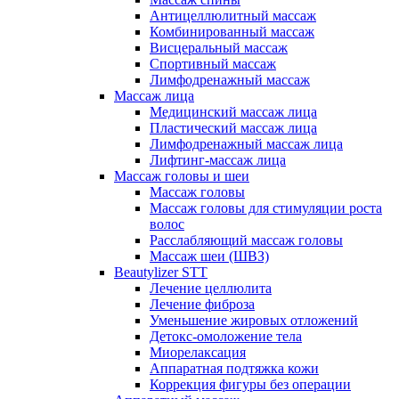
Антицеллюлитный массаж
Комбинированный массаж
Висцеральный массаж
Спортивный массаж
Лимфодренажный массаж
Массаж лица
Медицинский массаж лица
Пластический массаж лица
Лимфодренажный массаж лица
Лифтинг-массаж лица
Массаж головы и шеи
Массаж головы
Массаж головы для стимуляции роста
волос
Расслабляющий массаж головы
Массаж шеи (ШВЗ)
Beautylizer STT
Лечение целлюлита
Лечение фиброза
Уменьшение жировых отложений
Детокс-омоложение тела
Миорелаксация
Аппаратная подтяжка кожи
Коррекция фигуры без операции