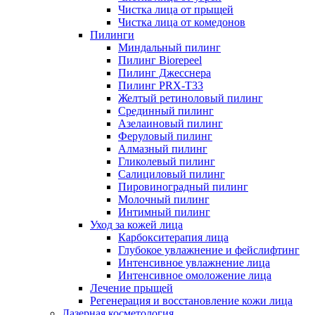
Чистка лица от прыщей
Чистка лица от комедонов
Пилинги
Миндальный пилинг
Пилинг Biorepeel
Пилинг Джесснера
Пилинг PRX-T33
Желтый ретиноловый пилинг
Срединный пилинг
Азелаиновый пилинг
Феруловый пилинг
Алмазный пилинг
Гликолевый пилинг
Салициловый пилинг
Пировиноградный пилинг
Молочный пилинг
Интимный пилинг
Уход за кожей лица
Карбокситерапия лица
Глубокое увлажнение и фейслифтинг
Интенсивное увлажнение лица
Интенсивное омоложение лица
Лечение прыщей
Регенерация и восстановление кожи лица
Лазерная косметология