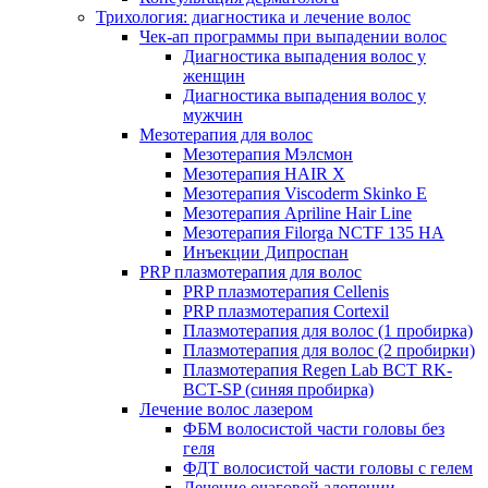
Трихология: диагностика и лечение волос
Чек-ап программы при выпадении волос
Диагностика выпадения волос у
женщин
Диагностика выпадения волос у
мужчин
Мезотерапия для волос
Мезотерапия Мэлсмон
Мезотерапия HAIR X
Мезотерапия Viscoderm Skinko E
Мезотерапия Apriline Hair Line
Мезотерапия Filorga NCTF 135 HA
Инъекции Дипроспан
PRP плазмотерапия для волос
PRP плазмотерапия Cellenis
PRP плазмотерапия Cortexil
Плазмотерапия для волос (1 пробирка)
Плазмотерапия для волос (2 пробирки)
Плазмотерапия Regen Lab BCT RK-
BCT-SP (синяя пробирка)
Лечение волос лазером
ФБМ волосистой части головы без
геля
ФДТ волосистой части головы с гелем
Лечение очаговой алопеции