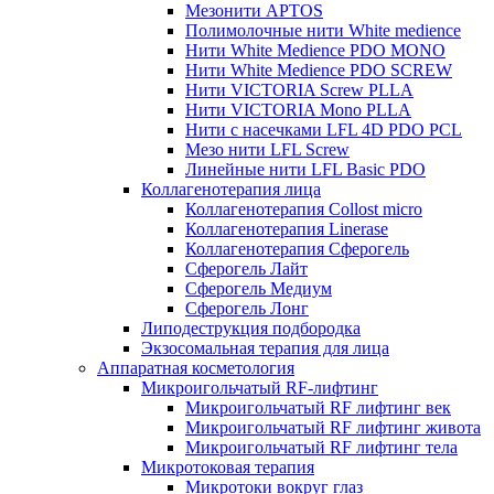
Мезонити APTOS
Полимолочные нити White medience
Нити White Medience PDO MONO
Нити White Medience PDO SCREW
Нити VICTORIA Screw PLLA
Нити VICTORIA Mono PLLA
Нити с насечками LFL 4D PDO PCL
Мезо нити LFL Screw
Линейные нити LFL Basic PDO
Коллагенотерапия лица
Коллагенотерапия Collost micro
Коллагенотерапия Linerase
Коллагенотерапия Сферогель
Сферогель Лайт
Сферогель Медиум
Сферогель Лонг
Липодеструкция подбородка
Экзосомальная терапия для лица
Аппаратная косметология
Микроигольчатый RF-лифтинг
Микроигольчатый RF лифтинг век
Микроигольчатый RF лифтинг живота
Микроигольчатый RF лифтинг тела
Микротоковая терапия
Микротоки вокруг глаз