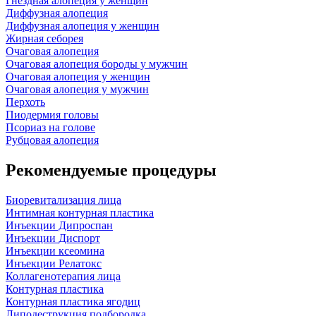
Гнездная алопеция у женщин
Диффузная алопеция
Диффузная алопеция у женщин
Жирная себорея
Очаговая алопеция
Очаговая алопеция бороды у мужчин
Очаговая алопеция у женщин
Очаговая алопеция у мужчин
Перхоть
Пиодермия головы
Псориаз на голове
Рубцовая алопеция
Рекомендуемые процедуры
Биоревитализация лица
Интимная контурная пластика
Инъекции Дипроспан
Инъекции Диспорт
Инъекции ксеомина
Инъекции Релатокс
Коллагенотерапия лица
Контурная пластика
Контурная пластика ягодиц
Липодеструкция подбородка