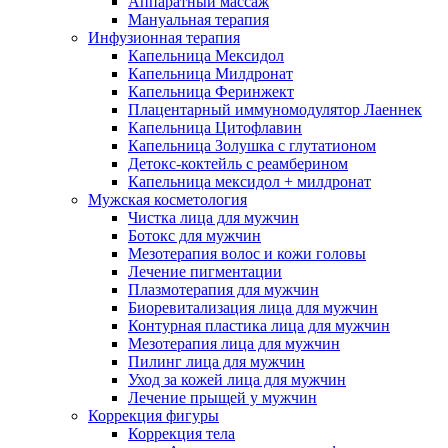
Аппаратный массаж
Мануальная терапия
Инфузионная терапия
Капельница Мексидол
Капельница Милдронат
Капельница Феринжект
Плацентарный иммуномодулятор Лаеннек
Капельница Цитофлавин
Капельница Золушка с глутатионом
Детокс-коктейль с реамберином
Капельница мексидол + милдронат
Мужская косметология
Чистка лица для мужчин
Ботокс для мужчин
Мезотерапия волос и кожи головы
Лечение пигментации
Плазмотерапия для мужчин
Биоревитализация лица для мужчин
Контурная пластика лица для мужчин
Мезотерапия лица для мужчин
Пилинг лица для мужчин
Уход за кожей лица для мужчин
Лечение прыщей у мужчин
Коррекция фигуры
Коррекция тела