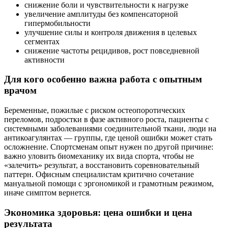
снижение боли и чувствительности к нагрузке
увеличение амплитуды без компенсаторной
гипермобильности
улучшение силы и контроля движения в целевых
сегментах
снижение частоты рецидивов, рост повседневной
активности
Для кого особенно важна работа с опытным
врачом
Беременные, пожилые с риском остеопоротических
переломов, подростки в фазе активного роста, пациенты с
системными заболеваниями соединительной ткани, люди на
антикоагулянтах — группы, где ценой ошибки может стать
осложнение. Спортсменам опыт нужен по другой причине:
важно уловить биомеханику их вида спорта, чтобы не
«залечить» результат, а восстановить соревновательный
паттерн. Офисным специалистам критично сочетание
мануальной помощи с эргономикой и грамотным режимом,
иначе симптом вернется.
Экономика здоровья: цена ошибки и цена
результата