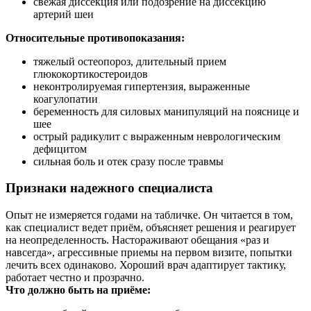
свежая диссекция или подозрение на диссекцию
артерий шеи
Относительные противопоказания:
тяжелый остеопороз, длительный прием
глюкокортикостероидов
неконтролируемая гипертензия, выраженные
коагулопатии
беременность для силовых манипуляций на пояснице и
шее
острый радикулит с выраженным неврологическим
дефицитом
сильная боль и отек сразу после травмы
Признаки надежного специалиста
Опыт не измеряется годами на табличке. Он читается в том,
как специалист ведет приём, объясняет решения и реагирует
на неопределенность. Настораживают обещания «раз и
навсегда», агрессивные приемы на первом визите, попытки
лечить всех одинаково. Хороший врач адаптирует тактику,
работает честно и прозрачно.
Что должно быть на приёме: