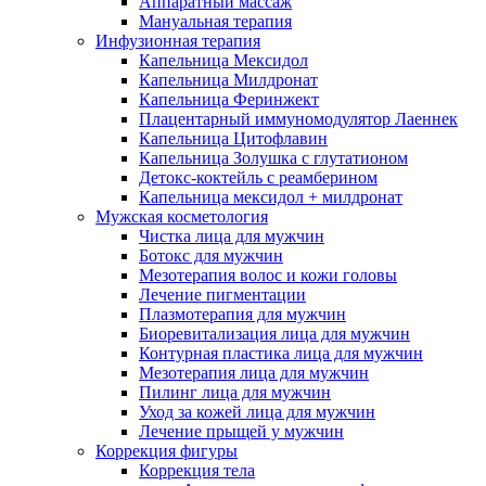
Аппаратный массаж
Мануальная терапия
Инфузионная терапия
Капельница Мексидол
Капельница Милдронат
Капельница Феринжект
Плацентарный иммуномодулятор Лаеннек
Капельница Цитофлавин
Капельница Золушка с глутатионом
Детокс-коктейль с реамберином
Капельница мексидол + милдронат
Мужская косметология
Чистка лица для мужчин
Ботокс для мужчин
Мезотерапия волос и кожи головы
Лечение пигментации
Плазмотерапия для мужчин
Биоревитализация лица для мужчин
Контурная пластика лица для мужчин
Мезотерапия лица для мужчин
Пилинг лица для мужчин
Уход за кожей лица для мужчин
Лечение прыщей у мужчин
Коррекция фигуры
Коррекция тела