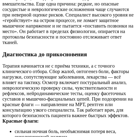
вмешательства. Еще одна причина: редкие, но опасные
сосудистые и неврологические осложнения чаще случаются
при неверной оценке рисков. Специалист высокого уровня не
«геройствует» на остром процессе, не ломает защитное
мышечное напряжение и не пытается «поставить позвонки на
место». Он работает в пределах физиологии, опирается на
протоколы безопасности и постоянно отслеживает ответ
тканей.
Диагностика до прикосновения
Терапия начинается не с приёма техники, а с точного
клинического отбора. Сбор жалоб, онтогенез боли, факторы
нагрузки, сопутствующие заболевания, лекарства — всё
влияет на тактику. Осмотр включает постуральный анализ,
неврологическую проверку силы, чувствительности и
рефлексов, нейродинамические тесты, оценку фасеточных
суставов и мышечно-фасциальных цепей. При подозрении на
красные флаги — направление на МРТ, рентген или
консультацию узкого специалиста. Так работает врач, для
которого безопасность пациента важнее быстрых эффектов.
Красные флаги:
сильная ночная боль, необъяснимая потеря веса,
онкологический анамнез