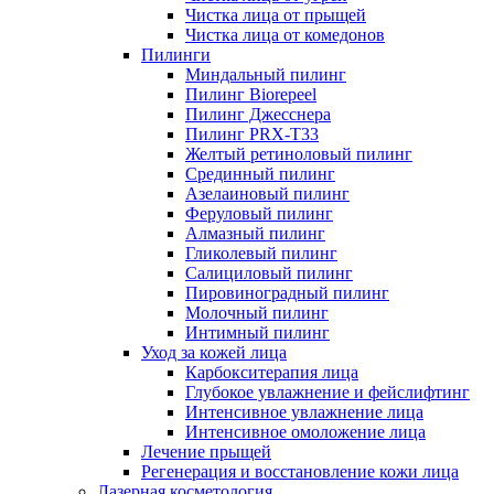
Чистка лица от прыщей
Чистка лица от комедонов
Пилинги
Миндальный пилинг
Пилинг Biorepeel
Пилинг Джесснера
Пилинг PRX-T33
Желтый ретиноловый пилинг
Срединный пилинг
Азелаиновый пилинг
Феруловый пилинг
Алмазный пилинг
Гликолевый пилинг
Салициловый пилинг
Пировиноградный пилинг
Молочный пилинг
Интимный пилинг
Уход за кожей лица
Карбокситерапия лица
Глубокое увлажнение и фейслифтинг
Интенсивное увлажнение лица
Интенсивное омоложение лица
Лечение прыщей
Регенерация и восстановление кожи лица
Лазерная косметология