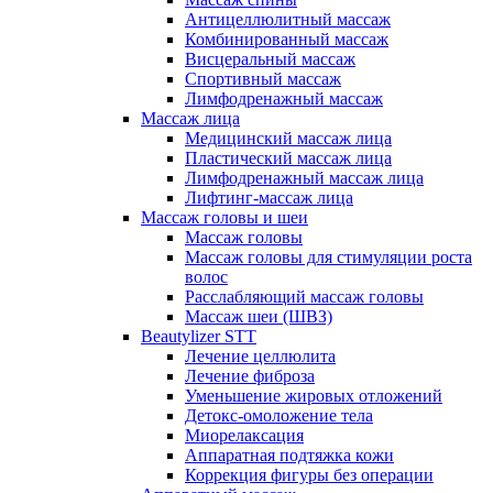
Антицеллюлитный массаж
Комбинированный массаж
Висцеральный массаж
Спортивный массаж
Лимфодренажный массаж
Массаж лица
Медицинский массаж лица
Пластический массаж лица
Лимфодренажный массаж лица
Лифтинг-массаж лица
Массаж головы и шеи
Массаж головы
Массаж головы для стимуляции роста
волос
Расслабляющий массаж головы
Массаж шеи (ШВЗ)
Beautylizer STT
Лечение целлюлита
Лечение фиброза
Уменьшение жировых отложений
Детокс-омоложение тела
Миорелаксация
Аппаратная подтяжка кожи
Коррекция фигуры без операции