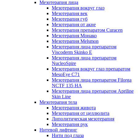
Мезотерапия лица
Мезотерапия вокруг глаз
Мезотерапия век
Мезотерапия губ
Мезотерапия от акне
Мезотерапия препаратом Curacen
Мезотерапия Монако
Мезотерапия Melsmon
Мезотерапия лица препаратом
Viscoderm Skinko E
Мезотерапия лица препаратом
NucleoSpire
Мезотерапия вокруг глаз препаратом
MesoEye С71
Мезотерапия лица препаратом Filorga
NCTF 135 HA
Мезотерапия лица препаратом Apriline
Skin Line
Мезотерапия тела
Мезотерапия живота
Мезотерапия от целлюлита
Липолитическая мезотерапия
Мезотерапия рук
Нитевой лифтинг
Нити под глаза