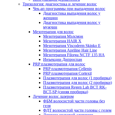
Трихология: диагностика и лечение волос
Чек-ап программы при выпадении волос
Диагностика выпадения волос у
женщин
Диагностика выпадения волос у
мужчин
Мезотерапия для волос
Мезотерапия Мэлсмон
Мезотерапия HAIR X
Мезотерапия Viscoderm Skinko E
Мезотерапия Apriline Hair Line
Мезотерапия Filorga NCTF 135 HA
Инъекции Дипроспан
PRP плазмотерапия для волос
PRP плазмотерапия Cellenis
PRP плазмотерапия Cortexil
Плазмотерапия для волос (1 пробирка)
Плазмотерапия для волос (2 пробирки)
Плазмотерапия Regen Lab BCT RK-
BCT-SP (синяя пробирка)
Лечение волос лазером
ФБМ волосистой части головы без
геля
ФДТ волосистой части головы с гелем
Лечение очаговой алопеции