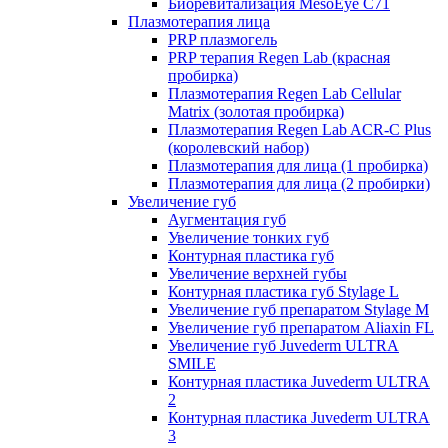
Биоревитализация MesoEye C71
Плазмотерапия лица
PRP плазмогель
PRP терапия Regen Lab (красная
пробирка)
Плазмотерапия Regen Lab Cellular
Matrix (золотая пробирка)
Плазмотерапия Regen Lab ACR-C Plus
(королевский набор)
Плазмотерапия для лица (1 пробирка)
Плазмотерапия для лица (2 пробирки)
Увеличение губ
Аугментация губ
Увеличение тонких губ
Контурная пластика губ
Увеличение верхней губы
Контурная пластика губ Stylage L
Увеличение губ препаратом Stylage M
Увеличение губ препаратом Aliaxin FL
Увеличение губ Juvederm ULTRA
SMILE
Контурная пластика Juvederm ULTRA
2
Контурная пластика Juvederm ULTRA
3