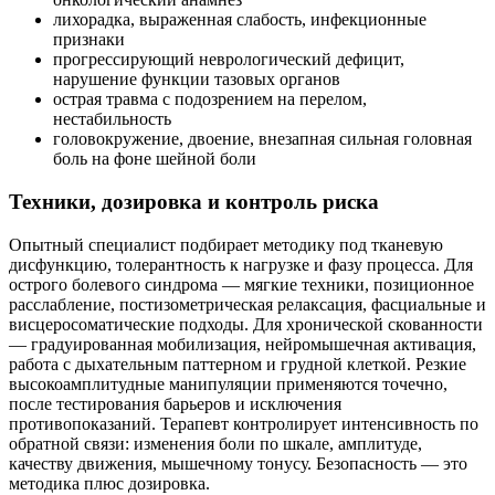
лихорадка, выраженная слабость, инфекционные
признаки
прогрессирующий неврологический дефицит,
нарушение функции тазовых органов
острая травма с подозрением на перелом,
нестабильность
головокружение, двоение, внезапная сильная головная
боль на фоне шейной боли
Техники, дозировка и контроль риска
Опытный специалист подбирает методику под тканевую
дисфункцию, толерантность к нагрузке и фазу процесса. Для
острого болевого синдрома — мягкие техники, позиционное
расслабление, постизометрическая релаксация, фасциальные и
висцеросоматические подходы. Для хронической скованности
— градуированная мобилизация, нейромышечная активация,
работа с дыхательным паттерном и грудной клеткой. Резкие
высокоамплитудные манипуляции применяются точечно,
после тестирования барьеров и исключения
противопоказаний. Терапевт контролирует интенсивность по
обратной связи: изменения боли по шкале, амплитуде,
качеству движения, мышечному тонусу. Безопасность — это
методика плюс дозировка.