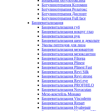
Инъекции ботулотоксина
Ботулинотерапия Ксеомин
Ботулинотерапия Релатокс
Ботулинотерапия Диспорт
Ботулинотерапия Full face
Биоревитализация
Биоревитализация губ
Биоревитализация вокруг глаз
Биоревитализация рук
Биоревитализация шеи и декольте
Уколы пептидов для лица
Биоревитализация мезовартон
Биоревитализация мезоксантин
Биоревитализация Filorga
Биоревитализация Plinest
Биоревитализация Plinest Fast
Биоревитализация Revi Silk
Биоревитализация Revi strong
Биоревитализация Revi eye
Биоревитализация PROFHILO
Биоревитализация Novacutan
Мезо-коктейль Монако
Биоревитализация Viscoderm
Биоревитализация Repart
Биоревитализация Hyalrepair