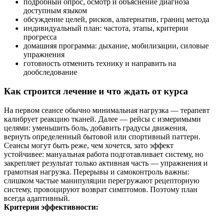
подробный опрос, осмотр и объяснение диагноза
доступным языком
обсуждение целей, рисков, альтернатив, границ метода
индивидуальный план: частота, этапы, критерии
прогресса
домашняя программа: дыхание, мобилизации, силовые
упражнения
готовность отменить технику и направить на
дообследование
Как строится лечение и что ждать от курса
На первом сеансе обычно минимальная нагрузка — терапевт
калибрует реакцию тканей. Далее — рейсы с измеримыми
целями: уменьшить боль, добавить градусы движения,
вернуть определенный бытовой или спортивный паттерн.
Сеансы могут быть реже, чем хочется, зато эффект
устойчивее: мануальная работа подготавливает систему, но
закрепляет результат только активная часть — упражнения и
грамотная нагрузка. Перерывы и самоконтроль важны:
слишком частые манипуляции перегружают рецепторную
систему, провоцируют возврат симптомов. Поэтому план
всегда адаптивный.
Критерии эффективности: