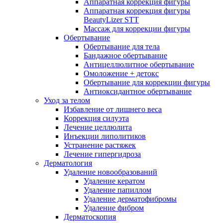
Аппаратная коррекция фигуры
Аппаратная коррекция фигуры
BeautyLizer STT
Массаж для коррекции фигуры
Обертывание
Обертывание для тела
Бандажное обертывание
Антицеллюлитное обертывание
Омоложение + детокс
Обертывание для коррекции фигуры
Антиоксидантное обертывание
Уход за телом
Избавление от лишнего веса
Коррекция силуэта
Лечение целлюлита
Инъекции липолитиков
Устранение растяжек
Лечение гипергидроза
Дерматология
Удаление новообразований
Удаление кератом
Удаление папиллом
Удаление дерматофибромы
Удаление фибром
Дерматоскопия