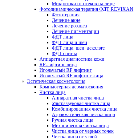
Микротоки от отеков на лице
Фотодинамическая терапия ФДТ REVIXAN
Фототерапия
Лечение акне
Лечение розацеа
Лечение пигментации
ФДТ лица
ФДТ лица и шеи
ФДТ лица, шеи, декольте
ФДТ спины
Аппаратная диагностика кожи
RF-лифтинг лица
Игольчатый RF лифтинг
Игольчатый RF лифтинг лица
Эстетическая косметология
Компьютерная дерматоскопия
Чистка лица
Аппаратная чистка лица
Ультразвуковая чистка лица
Комбинированная чистка лица
Атравматическая чистка лица
Ручная чистка лица
Механическая чистка лица
Чистка лица от черных точек
Чистка лица от угрей