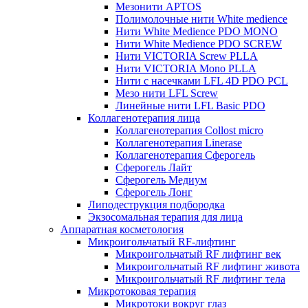
Мезонити APTOS
Полимолочные нити White medience
Нити White Medience PDO MONO
Нити White Medience PDO SCREW
Нити VICTORIA Screw PLLA
Нити VICTORIA Mono PLLA
Нити с насечками LFL 4D PDO PCL
Мезо нити LFL Screw
Линейные нити LFL Basic PDO
Коллагенотерапия лица
Коллагенотерапия Collost micro
Коллагенотерапия Linerase
Коллагенотерапия Сферогель
Сферогель Лайт
Сферогель Медиум
Сферогель Лонг
Липодеструкция подбородка
Экзосомальная терапия для лица
Аппаратная косметология
Микроигольчатый RF-лифтинг
Микроигольчатый RF лифтинг век
Микроигольчатый RF лифтинг живота
Микроигольчатый RF лифтинг тела
Микротоковая терапия
Микротоки вокруг глаз