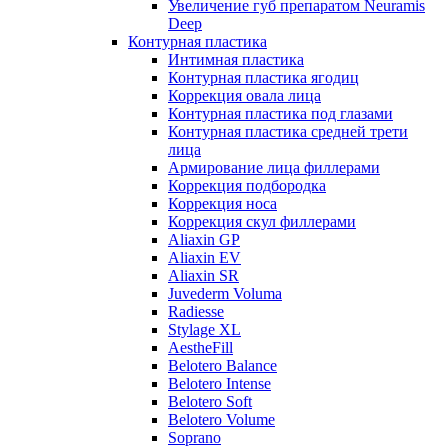
Увеличение губ препаратом Neuramis
Deep
Контурная пластика
Интимная пластика
Контурная пластика ягодиц
Коррекция овала лица
Контурная пластика под глазами
Контурная пластика средней трети
лица
Армирование лица филлерами
Коррекция подбородка
Коррекция носа
Коррекция скул филлерами
Aliaxin GP
Aliaxin EV
Aliaxin SR
Juvederm Voluma
Radiesse
Stylage XL
AestheFill
Belotero Balance
Belotero Intense
Belotero Soft
Belotero Volume
Soprano