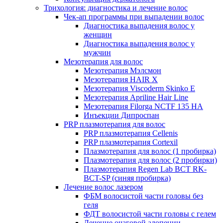
Трихология: диагностика и лечение волос
Чек-ап программы при выпадении волос
Диагностика выпадения волос у
женщин
Диагностика выпадения волос у
мужчин
Мезотерапия для волос
Мезотерапия Мэлсмон
Мезотерапия HAIR X
Мезотерапия Viscoderm Skinko E
Мезотерапия Apriline Hair Line
Мезотерапия Filorga NCTF 135 HA
Инъекции Дипроспан
PRP плазмотерапия для волос
PRP плазмотерапия Cellenis
PRP плазмотерапия Cortexil
Плазмотерапия для волос (1 пробирка)
Плазмотерапия для волос (2 пробирки)
Плазмотерапия Regen Lab BCT RK-
BCT-SP (синяя пробирка)
Лечение волос лазером
ФБМ волосистой части головы без
геля
ФДТ волосистой части головы с гелем
Лечение очаговой алопеции