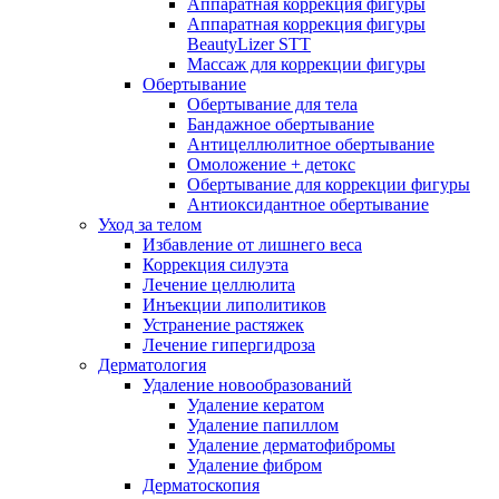
Аппаратная коррекция фигуры
Аппаратная коррекция фигуры
BeautyLizer STT
Массаж для коррекции фигуры
Обертывание
Обертывание для тела
Бандажное обертывание
Антицеллюлитное обертывание
Омоложение + детокс
Обертывание для коррекции фигуры
Антиоксидантное обертывание
Уход за телом
Избавление от лишнего веса
Коррекция силуэта
Лечение целлюлита
Инъекции липолитиков
Устранение растяжек
Лечение гипергидроза
Дерматология
Удаление новообразований
Удаление кератом
Удаление папиллом
Удаление дерматофибромы
Удаление фибром
Дерматоскопия