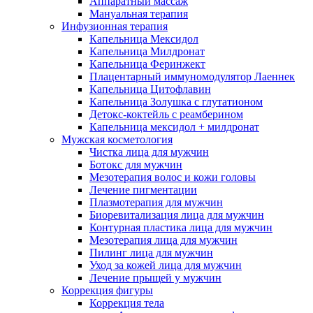
Аппаратный массаж
Мануальная терапия
Инфузионная терапия
Капельница Мексидол
Капельница Милдронат
Капельница Феринжект
Плацентарный иммуномодулятор Лаеннек
Капельница Цитофлавин
Капельница Золушка с глутатионом
Детокс-коктейль с реамберином
Капельница мексидол + милдронат
Мужская косметология
Чистка лица для мужчин
Ботокс для мужчин
Мезотерапия волос и кожи головы
Лечение пигментации
Плазмотерапия для мужчин
Биоревитализация лица для мужчин
Контурная пластика лица для мужчин
Мезотерапия лица для мужчин
Пилинг лица для мужчин
Уход за кожей лица для мужчин
Лечение прыщей у мужчин
Коррекция фигуры
Коррекция тела