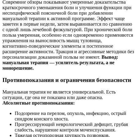
Совремние обзоры показывают умеренные доказательства
краткосрочного уменьшения боли и улучшения функции при
неспецифической поясничной боли при добавлении
мануальной терапии к активной программе. Эффект чаще
заметен в первые недели, затем выравнивается по сравнению
с одной лишь лечебной физкультурой. При хронической боли
польза умеренная, особенно если одновременно применяются
упражнения на выносливость мышц туловища,
когнитивно‑поведенческие элементы и постепенное
расширение активности. Тракция и агрессивные методики без
персонализации доказанной пользы не имеют.
Вывод:
мануальная терапия — усилитель результата, а не
монорешение.
Противопоказания и ограничения безопасности
Мануальная терапия не является универсальной. Есть
ситуации, где она не показана или даже опасна.
Абсолютные противопоказания:
Подозрение на перелом, опухоль, инфекцию, острый
синдром конского хвоста.
Прогрессирующий неврологический дефицит, грубая
слабость, нарушение контроля мочеиспускания.
Тяжелая остеопорозная хрупкость позвонков.