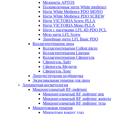
Мезонити APTOS
Полимолочные нити White medience
Нити White Medience PDO MONO
Нити White Medience PDO SCREW
Нити VICTORIA Screw PLLA
Нити VICTORIA Mono PLLA
Нити с насечками LFL 4D PDO PCL
Мезо нити LFL Screw
Линейные нити LFL Basic PDO
Коллагенотерапия лица
Коллагенотерапия Collost micro
Коллагенотерапия Linerase
Коллагенотерапия Сферогель
Сферогель Лайт
Сферогель Медиум
Сферогель Лонг
Липодеструкция подбородка
Экзосомальная терапия для лица
Аппаратная косметология
Микроигольчатый RF-лифтинг
Микроигольчатый RF лифтинг век
Микроигольчатый RF лифтинг живота
Микроигольчатый RF лифтинг тела
Микротоковая терапия
Микротоки вокруг глаз