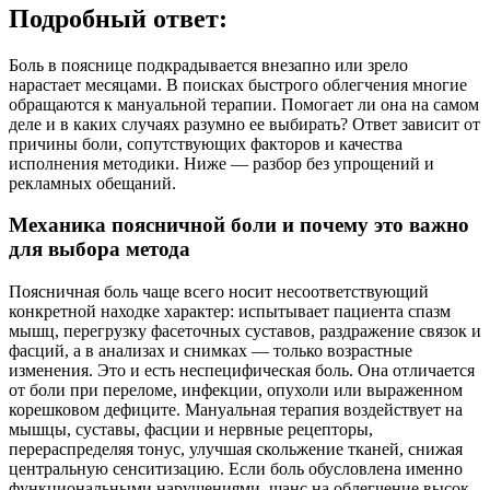
Подробный ответ:
Боль в пояснице подкрадывается внезапно или зрело
нарастает месяцами. В поисках быстрого облегчения многие
обращаются к мануальной терапии. Помогает ли она на самом
деле и в каких случаях разумно ее выбирать? Ответ зависит от
причины боли, сопутствующих факторов и качества
исполнения методики. Ниже — разбор без упрощений и
рекламных обещаний.
Механика поясничной боли и почему это важно
для выбора метода
Поясничная боль чаще всего носит несоответствующий
конкретной находке характер: испытывает пациента спазм
мышц, перегрузку фасеточных суставов, раздражение связок и
фасций, а в анализах и снимках — только возрастные
изменения. Это и есть неспецифическая боль. Она отличается
от боли при переломе, инфекции, опухоли или выраженном
корешковом дефиците. Мануальная терапия воздействует на
мышцы, суставы, фасции и нервные рецепторы,
перераспределяя тонус, улучшая скольжение тканей, снижая
центральную сенситизацию. Если боль обусловлена именно
функциональными нарушениями, шанс на облегчение высок.