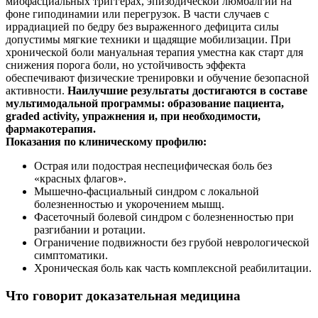
миофасциальных триггерах, эпизодической люмбалгии на
фоне гиподинамии или перегрузок. В части случаев с
иррадиацией по бедру без выраженного дефицита силы
допустимы мягкие техники и щадящие мобилизации. При
хронической боли мануальная терапия уместна как старт для
снижения порога боли, но устойчивость эффекта
обеспечивают физические тренировки и обучение безопасной
активности.
Наилучшие результаты достигаются в составе
мультимодальной программы: образование пациента,
graded activity, упражнения и, при необходимости,
фармакотерапия.
Показания по клиническому профилю:
Острая или подострая неспецифическая боль без
«красных флагов».
Мышечно‑фасциальный синдром с локальной
болезненностью и укорочением мышц.
Фасеточный болевой синдром с болезненностью при
разгибании и ротации.
Ограничение подвижности без грубой неврологической
симптоматики.
Хроническая боль как часть комплексной реабилитации.
Что говорит доказательная медицина