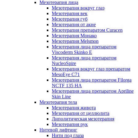
Мезотерапия лица
Мезотерапия вокруг глаз
Мезотерапия век
Мезотерапия губ
Мезотерапия от акне
Мезотерапия препаратом Curacen
Мезотерапия Монако
Мезотерапия Melsmon
Мезотерапия лица препаратом
Viscoderm Skinko E
Мезотерапия лица препаратом
NucleoSpire
Мезотерапия вокруг глаз препаратом
MesoEye С71
Мезотерапия лица препаратом Filorga
NCTF 135 HA
Мезотерапия лица препаратом Apriline
Skin Line
Мезотерапия тела
Мезотерапия живота
Мезотерапия от целлюлита
Липолитическая мезотерапия
Мезотерапия рук
Нитевой лифтинг
Нити под глаза