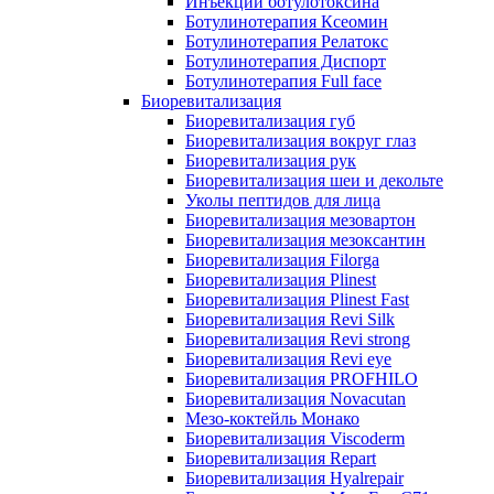
Инъекции ботулотоксина
Ботулинотерапия Ксеомин
Ботулинотерапия Релатокс
Ботулинотерапия Диспорт
Ботулинотерапия Full face
Биоревитализация
Биоревитализация губ
Биоревитализация вокруг глаз
Биоревитализация рук
Биоревитализация шеи и декольте
Уколы пептидов для лица
Биоревитализация мезовартон
Биоревитализация мезоксантин
Биоревитализация Filorga
Биоревитализация Plinest
Биоревитализация Plinest Fast
Биоревитализация Revi Silk
Биоревитализация Revi strong
Биоревитализация Revi eye
Биоревитализация PROFHILO
Биоревитализация Novacutan
Мезо-коктейль Монако
Биоревитализация Viscoderm
Биоревитализация Repart
Биоревитализация Hyalrepair