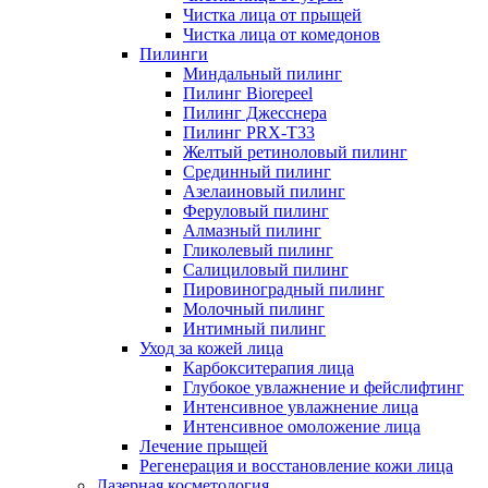
Чистка лица от прыщей
Чистка лица от комедонов
Пилинги
Миндальный пилинг
Пилинг Biorepeel
Пилинг Джесснера
Пилинг PRX-T33
Желтый ретиноловый пилинг
Срединный пилинг
Азелаиновый пилинг
Феруловый пилинг
Алмазный пилинг
Гликолевый пилинг
Салициловый пилинг
Пировиноградный пилинг
Молочный пилинг
Интимный пилинг
Уход за кожей лица
Карбокситерапия лица
Глубокое увлажнение и фейслифтинг
Интенсивное увлажнение лица
Интенсивное омоложение лица
Лечение прыщей
Регенерация и восстановление кожи лица
Лазерная косметология