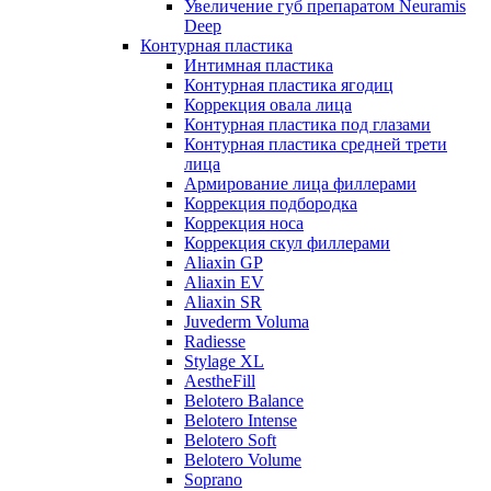
Увеличение губ препаратом Neuramis
Deep
Контурная пластика
Интимная пластика
Контурная пластика ягодиц
Коррекция овала лица
Контурная пластика под глазами
Контурная пластика средней трети
лица
Армирование лица филлерами
Коррекция подбородка
Коррекция носа
Коррекция скул филлерами
Aliaxin GP
Aliaxin EV
Aliaxin SR
Juvederm Voluma
Radiesse
Stylage XL
AestheFill
Belotero Balance
Belotero Intense
Belotero Soft
Belotero Volume
Soprano