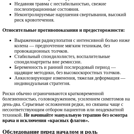
Недавняя травма с нестабильностью, свежие
послеоперационные состояния.
Неконтролируемые нарушения свертывания, высокий
риск кровотечения.
Относительные противопоказания и предосторожности:
Выраженная радикулопатия с интенсивной болью ниже
колена — предпочтение мягким техникам, без
провокационных толчков.
Стабильный спондилолистез, воспалительные
спондилоартриты вне ремиссии.
Беременность и ранний послеродовый период —
щадящие методики, без высокоскоростных толчков.
Анкилозирующие изменения, тяжелая деформация —
индивидуальная стратегия.
Риски обычно ограничиваются кратковременной
болезненностью, головокружением, усилением симптомов на
день‑два. Серьезные осложнения редки, но связаны чаще с
несоответствующим отбором пациентов или неадекватной
техникой.
Не начинайте мануальную терапию без осмотра
врача и исключения «красных флагов».
Обследование перед началом и роль