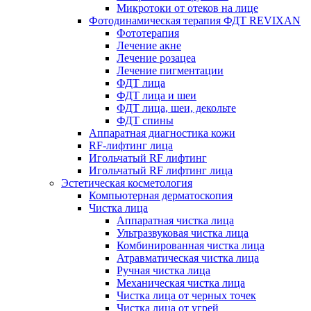
Микротоки от отеков на лице
Фотодинамическая терапия ФДТ REVIXAN
Фототерапия
Лечение акне
Лечение розацеа
Лечение пигментации
ФДТ лица
ФДТ лица и шеи
ФДТ лица, шеи, декольте
ФДТ спины
Аппаратная диагностика кожи
RF-лифтинг лица
Игольчатый RF лифтинг
Игольчатый RF лифтинг лица
Эстетическая косметология
Компьютерная дерматоскопия
Чистка лица
Аппаратная чистка лица
Ультразвуковая чистка лица
Комбинированная чистка лица
Атравматическая чистка лица
Ручная чистка лица
Механическая чистка лица
Чистка лица от черных точек
Чистка лица от угрей