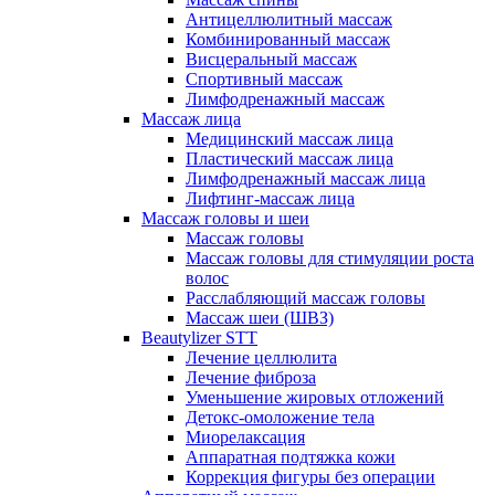
Антицеллюлитный массаж
Комбинированный массаж
Висцеральный массаж
Спортивный массаж
Лимфодренажный массаж
Массаж лица
Медицинский массаж лица
Пластический массаж лица
Лимфодренажный массаж лица
Лифтинг-массаж лица
Массаж головы и шеи
Массаж головы
Массаж головы для стимуляции роста
волос
Расслабляющий массаж головы
Массаж шеи (ШВЗ)
Beautylizer STT
Лечение целлюлита
Лечение фиброза
Уменьшение жировых отложений
Детокс-омоложение тела
Миорелаксация
Аппаратная подтяжка кожи
Коррекция фигуры без операции