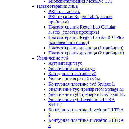
Биоревитализация MesoEye C71
Плазмотерапия лица
PRP плазмогель
PRP терапия Regen Lab (красная
пробирка)
Плазмотерапия Regen Lab Cellular
Matrix (золотая пробирка)
Плазмотерапия Regen Lab ACR-C Plus
(королевский набор)
Плазмотерапия для лица (1 пробирка)
Плазмотерапия для лица (2 пробирки)
Увеличение губ
Аугментация губ
Увеличение тонких губ
Контурная пластика губ
Увеличение верхней губы
Контурная пластика губ Stylage L
Увеличение губ препаратом Stylage M
Увеличение губ препаратом Aliaxin FL
Увеличение губ Juvederm ULTRA
SMILE
Контурная пластика Juvederm ULTRA
2
Контурная пластика Juvederm ULTRA
3