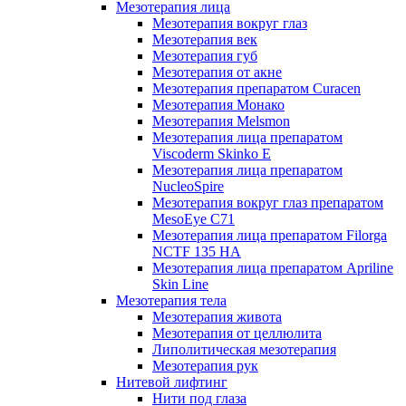
Мезотерапия лица
Мезотерапия вокруг глаз
Мезотерапия век
Мезотерапия губ
Мезотерапия от акне
Мезотерапия препаратом Curacen
Мезотерапия Монако
Мезотерапия Melsmon
Мезотерапия лица препаратом
Viscoderm Skinko E
Мезотерапия лица препаратом
NucleoSpire
Мезотерапия вокруг глаз препаратом
MesoEye С71
Мезотерапия лица препаратом Filorga
NCTF 135 HA
Мезотерапия лица препаратом Apriline
Skin Line
Мезотерапия тела
Мезотерапия живота
Мезотерапия от целлюлита
Липолитическая мезотерапия
Мезотерапия рук
Нитевой лифтинг
Нити под глаза