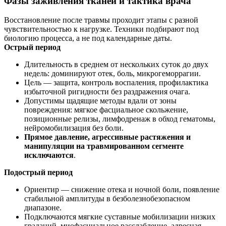
Фазы заживления тканей и тактика врача
Восстановление после травмы проходит этапы с разной
чувствительностью к нагрузке. Техники подбирают под
биологию процесса, а не под календарные даты.
Острый период
Длительность в среднем от нескольких суток до двух
недель: доминируют отек, боль, микрогеморрагии.
Цель — защита, контроль воспаления, профилактика
избыточной ригидности без раздражения очага.
Допустимы щадящие методы вдали от зоны
повреждения: мягкое фасциальное скольжение,
позиционные релизы, лимфодренаж в обход гематомы,
нейромобилизация без боли.
Прямое давление, агрессивные растяжения и
манипуляции на травмированном сегменте
исключаются
.
Подострый период
Ориентир — снижение отека и ночной боли, появление
стабильной амплитуды в безболезнобезопасном
диапазоне.
Подключаются мягкие суставные мобилизации низких
градаций, миофасциальное расслабление, адресная