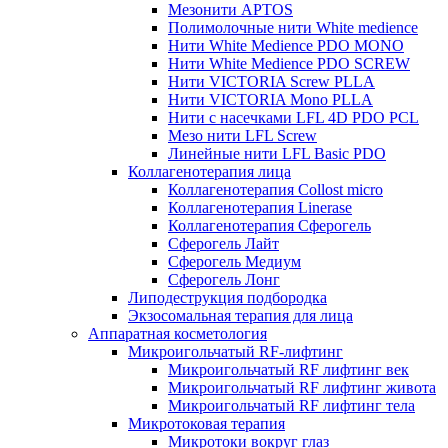
Мезонити APTOS
Полимолочные нити White medience
Нити White Medience PDO MONO
Нити White Medience PDO SCREW
Нити VICTORIA Screw PLLA
Нити VICTORIA Mono PLLA
Нити с насечками LFL 4D PDO PCL
Мезо нити LFL Screw
Линейные нити LFL Basic PDO
Коллагенотерапия лица
Коллагенотерапия Collost micro
Коллагенотерапия Linerase
Коллагенотерапия Сферогель
Сферогель Лайт
Сферогель Медиум
Сферогель Лонг
Липодеструкция подбородка
Экзосомальная терапия для лица
Аппаратная косметология
Микроигольчатый RF-лифтинг
Микроигольчатый RF лифтинг век
Микроигольчатый RF лифтинг живота
Микроигольчатый RF лифтинг тела
Микротоковая терапия
Микротоки вокруг глаз