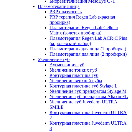
Биоревитализация MesoEye C71
Плазмотерапия лица
PRP плазмогель
PRP терапия Regen Lab (красная
пробирка)
Плазмотерапия Regen Lab Cellular
Matrix (золотая пробирка)
Плазмотерапия Regen Lab ACR-C Plus
(королевский набор)
Плазмотерапия для лица (1 пробирка)
Плазмотерапия для лица (2 пробирки)
Увеличение губ
Аугментация губ
Увеличение тонких губ
Контурная пластика губ
Увеличение верхней губы
Контурная пластика губ Stylage L
Увеличение губ препаратом Stylage M
Увеличение губ препаратом Aliaxin FL
Увеличение губ Juvederm ULTRA
SMILE
Контурная пластика Juvederm ULTRA
2
Контурная пластика Juvederm ULTRA
3