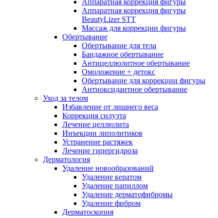
Аппаратная коррекция фигуры
Аппаратная коррекция фигуры
BeautyLizer STT
Массаж для коррекции фигуры
Обертывание
Обертывание для тела
Бандажное обертывание
Антицеллюлитное обертывание
Омоложение + детокс
Обертывание для коррекции фигуры
Антиоксидантное обертывание
Уход за телом
Избавление от лишнего веса
Коррекция силуэта
Лечение целлюлита
Инъекции липолитиков
Устранение растяжек
Лечение гипергидроза
Дерматология
Удаление новообразований
Удаление кератом
Удаление папиллом
Удаление дерматофибромы
Удаление фибром
Дерматоскопия