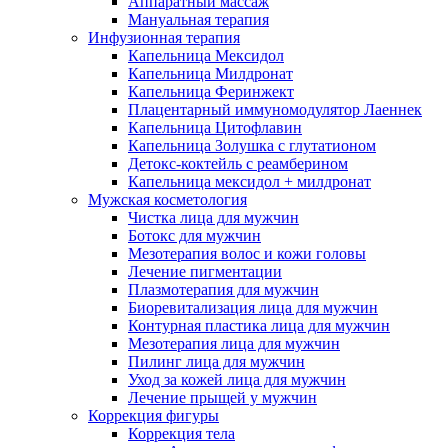
Аппаратный массаж
Мануальная терапия
Инфузионная терапия
Капельница Мексидол
Капельница Милдронат
Капельница Феринжект
Плацентарный иммуномодулятор Лаеннек
Капельница Цитофлавин
Капельница Золушка с глутатионом
Детокс-коктейль с реамберином
Капельница мексидол + милдронат
Мужская косметология
Чистка лица для мужчин
Ботокс для мужчин
Мезотерапия волос и кожи головы
Лечение пигментации
Плазмотерапия для мужчин
Биоревитализация лица для мужчин
Контурная пластика лица для мужчин
Мезотерапия лица для мужчин
Пилинг лица для мужчин
Уход за кожей лица для мужчин
Лечение прыщей у мужчин
Коррекция фигуры
Коррекция тела