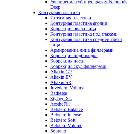
Увеличение губ препаратом Neuramis
Deep
Контурная пластика
Интимная пластика
Контурная пластика ягодиц
Коррекция овала лица
Контурная пластика под глазами
Контурная пластика средней трети
лица
Армирование лица филлерами
Коррекция подбородка
Коррекция носа
Коррекция скул филлерами
Aliaxin GP
Aliaxin EV
Aliaxin SR
Juvederm Voluma
Radiesse
Stylage XL
AestheFill
Belotero Balance
Belotero Intense
Belotero Soft
Belotero Volume
Soprano