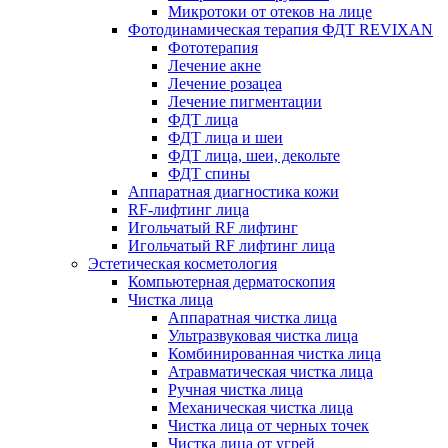
Микротоки от отеков на лице
Фотодинамическая терапия ФДТ REVIXAN
Фототерапия
Лечение акне
Лечение розацеа
Лечение пигментации
ФДТ лица
ФДТ лица и шеи
ФДТ лица, шеи, декольте
ФДТ спины
Аппаратная диагностика кожи
RF-лифтинг лица
Игольчатый RF лифтинг
Игольчатый RF лифтинг лица
Эстетическая косметология
Компьютерная дерматоскопия
Чистка лица
Аппаратная чистка лица
Ультразвуковая чистка лица
Комбинированная чистка лица
Атравматическая чистка лица
Ручная чистка лица
Механическая чистка лица
Чистка лица от черных точек
Чистка лица от угрей