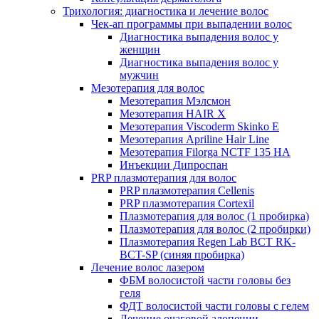
Трихология: диагностика и лечение волос
Чек-ап программы при выпадении волос
Диагностика выпадения волос у
женщин
Диагностика выпадения волос у
мужчин
Мезотерапия для волос
Мезотерапия Мэлсмон
Мезотерапия HAIR X
Мезотерапия Viscoderm Skinko E
Мезотерапия Apriline Hair Line
Мезотерапия Filorga NCTF 135 HA
Инъекции Дипроспан
PRP плазмотерапия для волос
PRP плазмотерапия Cellenis
PRP плазмотерапия Cortexil
Плазмотерапия для волос (1 пробирка)
Плазмотерапия для волос (2 пробирки)
Плазмотерапия Regen Lab BCT RK-
BCT-SP (синяя пробирка)
Лечение волос лазером
ФБМ волосистой части головы без
геля
ФДТ волосистой части головы с гелем
Лечение очаговой алопеции