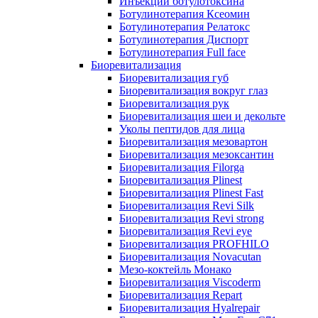
Инъекции ботулотоксина
Ботулинотерапия Ксеомин
Ботулинотерапия Релатокс
Ботулинотерапия Диспорт
Ботулинотерапия Full face
Биоревитализация
Биоревитализация губ
Биоревитализация вокруг глаз
Биоревитализация рук
Биоревитализация шеи и декольте
Уколы пептидов для лица
Биоревитализация мезовартон
Биоревитализация мезоксантин
Биоревитализация Filorga
Биоревитализация Plinest
Биоревитализация Plinest Fast
Биоревитализация Revi Silk
Биоревитализация Revi strong
Биоревитализация Revi eye
Биоревитализация PROFHILO
Биоревитализация Novacutan
Мезо-коктейль Монако
Биоревитализация Viscoderm
Биоревитализация Repart
Биоревитализация Hyalrepair