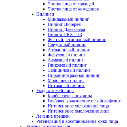
Чистка лица от прыщей
Чистка лица от комедонов
Пилинги
Миндальный пилинг
Пилинг Biorepeel
Пилинг Джесснера
Пилинг PRX-T33
Желтый ретиноловый пилинг
Срединный пилинг
Азелаиновый пилинг
Феруловый пилинг
Алмазный пилинг
Гликолевый пилинг
Салициловый пилинг
Пировиноградный пилинг
Молочный пилинг
Интимный пилинг
Уход за кожей лица
Карбокситерапия лица
Глубокое увлажнение и фейслифтинг
Интенсивное увлажнение лица
Интенсивное омоложение лица
Лечение прыщей
Регенерация и восстановление кожи лица
Лазерная косметология