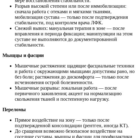
мере восстановления стабильности.
Разрыв высокой степени или после иммобилизации:
сначала работа с отеками и мягкими тканями,
мобилизация сустава — только после подтверждения
стабильности, под контролем врача ЛФК.
Свежий вывих: мануальная терапия в зоне — после
вправления и периода фиксации; манипуляции на этом
суставе не выполняются до документированной
стабильности.
Мыщцы и фасции
Мышечные растяжения: щадящие фасциальные техники
и работа с окружающими мышцами допустимы рано, но
без боли; растяжения до дискомфорта — только после
исчезновения острой болезненности.
Мышечные разрывы: локальная работа — после
первичного заживления; акцент на нормализацию
скольжения тканей и постепенную нагрузку.
Переломы
Прямое воздействие на зону — только после
подтвержденной консолидации (рентген, иногда КТ).
До сращения возможно безопасное воздействие на
соседние суставы, мышцы и фасции для профилактики