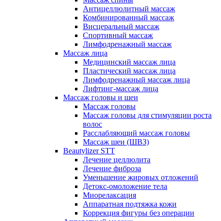
Антицеллюлитный массаж
Комбинированный массаж
Висцеральный массаж
Спортивный массаж
Лимфодренажный массаж
Массаж лица
Медицинский массаж лица
Пластический массаж лица
Лимфодренажный массаж лица
Лифтинг-массаж лица
Массаж головы и шеи
Массаж головы
Массаж головы для стимуляции роста
волос
Расслабляющий массаж головы
Массаж шеи (ШВЗ)
Beautylizer STT
Лечение целлюлита
Лечение фиброза
Уменьшение жировых отложений
Детокс-омоложение тела
Миорелаксация
Аппаратная подтяжка кожи
Коррекция фигуры без операции