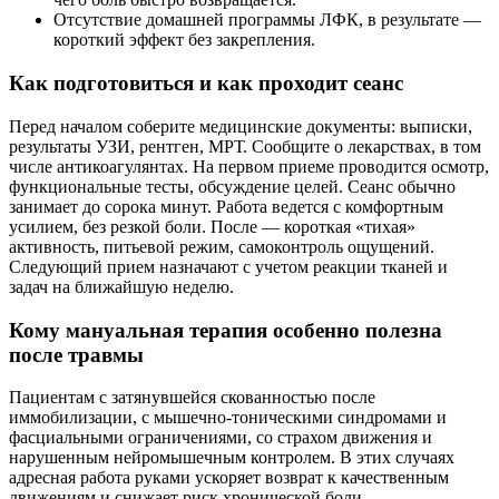
Отсутствие домашней программы ЛФК, в результате —
короткий эффект без закрепления.
Как подготовиться и как проходит сеанс
Перед началом соберите медицинские документы: выписки,
результаты УЗИ, рентген, МРТ. Сообщите о лекарствах, в том
числе антикоагулянтах. На первом приеме проводится осмотр,
функциональные тесты, обсуждение целей. Сеанс обычно
занимает до сорока минут. Работа ведется с комфортным
усилием, без резкой боли. После — короткая «тихая»
активность, питьевой режим, самоконтроль ощущений.
Следующий прием назначают с учетом реакции тканей и
задач на ближайшую неделю.
Кому мануальная терапия особенно полезна
после травмы
Пациентам с затянувшейся скованностью после
иммобилизации, с мышечно-тоническими синдромами и
фасциальными ограничениями, со страхом движения и
нарушенным нейромышечным контролем. В этих случаях
адресная работа руками ускоряет возврат к качественным
движениям и снижает риск хронической боли.