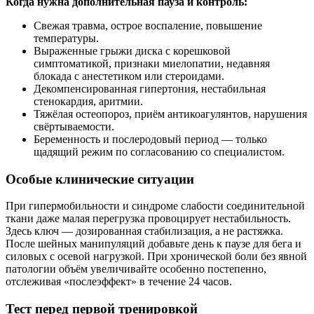
Когда нужна дополнительная пауза и контроль:
Свежая травма, острое воспаление, повышение
температуры.
Выраженные грыжи диска с корешковой
симптоматикой, признаки миелопатии, недавняя
блокада с анестетиком или стероидами.
Декомпенсированная гипертония, нестабильная
стенокардия, аритмии.
Тяжёлая остеопороз, приём антикоагулянтов, нарушения
свёртываемости.
Беременность и послеродовый период — только
щадящий режим по согласованию со специалистом.
Особые клинические ситуации
При гипермобильности и синдроме слабости соединительной
ткани даже малая перегрузка провоцирует нестабильность.
Здесь ключ — дозированная стабилизация, а не растяжка.
После шейных манипуляций добавьте день к паузе для бега и
силовых с осевой нагрузкой. При хронической боли без явной
патологии объём увеличивайте особенно постепенно,
отслеживая «послеэффект» в течение 24 часов.
Тест перед первой тренировкой