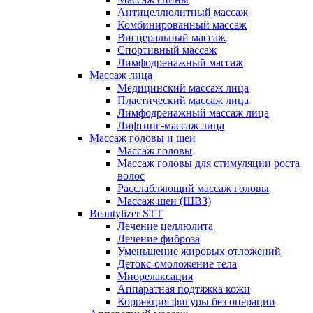
Антицеллюлитный массаж
Комбинированный массаж
Висцеральный массаж
Спортивный массаж
Лимфодренажный массаж
Массаж лица
Медицинский массаж лица
Пластический массаж лица
Лимфодренажный массаж лица
Лифтинг-массаж лица
Массаж головы и шеи
Массаж головы
Массаж головы для стимуляции роста
волос
Расслабляющий массаж головы
Массаж шеи (ШВЗ)
Beautylizer STT
Лечение целлюлита
Лечение фиброза
Уменьшение жировых отложений
Детокс-омоложение тела
Миорелаксация
Аппаратная подтяжка кожи
Коррекция фигуры без операции