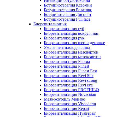
Инъекции ботулотоксина
Ботулинотерапия Ксеомин
Ботулинотерапия Релатокс
Ботулинотерапия Диспорт
Ботулинотерапия Full face
Биоревитализация
Биоревитализация губ
Биоревитализация вокруг глаз
Биоревитализация рук
Биоревитализация шеи и декольте
Уколы пептидов для лица
Биоревитализация мезовартон
Биоревитализация мезоксантин
Биоревитализация Filorga
Биоревитализация Plinest
Биоревитализация Plinest Fast
Биоревитализация Revi Silk
Биоревитализация Revi strong
Биоревитализация Revi eye
Биоревитализация PROFHILO
Биоревитализация Novacutan
Мезо-коктейль Монако
Биоревитализация Viscoderm
Биоревитализация Repart
Биоревитализация Hyalrepair