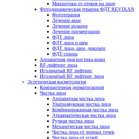
Микротоки от отеков на лице
Фотодинамическая терапия ФДТ REVIXAN
Фототерапия
Лечение акне
Лечение розацеа
Лечение пигментации
ФДТ лица
ФДТ лица и шеи
ФДТ лица, шеи, декольте
ФДТ спины
Аппаратная диагностика кожи
RF-лифтинг лица
Игольчатый RF лифтинг
Игольчатый RF лифтинг лица
Эстетическая косметология
Компьютерная дерматоскопия
Чистка лица
Аппаратная чистка лица
Ультразвуковая чистка лица
Комбинированная чистка лица
Атравматическая чистка лица
Ручная чистка лица
Механическая чистка лица
Чистка лица от черных точек
Чистка лица от угрей