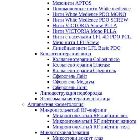
Мезонити APTOS
Полимолочные нити White medience
Нити White Medience PDO MONO
Нити White Medience PDO SCREW
Нити VICTORIA Screw PLLA
Нити VICTORIA Mono PLLA
Нити с насечками LFL 4D PDO PCL
Мезо нити LFL Screw
Линейные нити LFL Basic PDO
Коллагенотерапия лица
Коллагенотерапия Collost micro
Коллагенотерапия Linerase
Коллагенотерапия Сферогель
Сферогель Лайт
Сферогель Медиум
Сферогель Лонг
Липодеструкция подбородка
Экзосомальная терапия для лица
Аппаратная косметология
Микроигольчатый RF-лифтинг
Микроигольчатый RF лифтинг век
Микроигольчатый RF лифтинг живота
Микроигольчатый RF лифтинг тела
Микротоковая терапия
Микротоки вокруг глаз