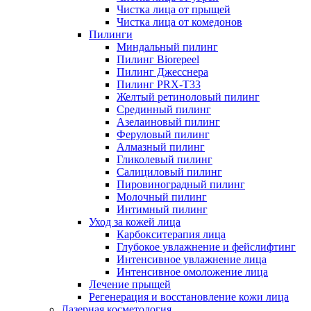
Чистка лица от прыщей
Чистка лица от комедонов
Пилинги
Миндальный пилинг
Пилинг Biorepeel
Пилинг Джесснера
Пилинг PRX-T33
Желтый ретиноловый пилинг
Срединный пилинг
Азелаиновый пилинг
Феруловый пилинг
Алмазный пилинг
Гликолевый пилинг
Салициловый пилинг
Пировиноградный пилинг
Молочный пилинг
Интимный пилинг
Уход за кожей лица
Карбокситерапия лица
Глубокое увлажнение и фейслифтинг
Интенсивное увлажнение лица
Интенсивное омоложение лица
Лечение прыщей
Регенерация и восстановление кожи лица
Лазерная косметология