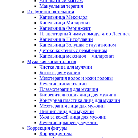
Аппаратный массаж
Мануальная терапия
Инфузионная терапия
Капельница Мексидол
Капельница Милдронат
Капельница Феринжект
Плацентарный иммуномодулятор Лаеннек
Капельница Цитофлавин
Капельница Золушка с глутатионом
Детокс-коктейль с реамберином
Капельница мексидол + милдронат
Мужская косметология
Чистка лица для мужчин
Ботокс для мужчин
Мезотерапия волос и кожи головы
Лечение пигментации
Плазмотерапия для мужчин
Биоревитализация лица для мужчин
Контурная пластика лица для мужчин
Мезотерапия лица для мужчин
Пилинг лица для мужчин
Уход за кожей лица для мужчин
Лечение прыщей у мужчин
Коррекция фигуры
Коррекция тела