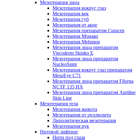
Мезотерапия лица
Мезотерапия вокруг глаз
Мезотерапия век
Мезотерапия губ
Мезотерапия от акне
Мезотерапия препаратом Curacen
Мезотерапия Монако
Мезотерапия Melsmon
Мезотерапия лица препаратом
Viscoderm Skinko E
Мезотерапия лица препаратом
NucleoSpire
Мезотерапия вокруг глаз препаратом
MesoEye С71
Мезотерапия лица препаратом Filorga
NCTF 135 HA
Мезотерапия лица препаратом Apriline
Skin Line
Мезотерапия тела
Мезотерапия живота
Мезотерапия от целлюлита
Липолитическая мезотерапия
Мезотерапия рук
Нитевой лифтинг
Нити под глаза