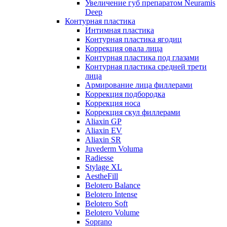
Увеличение губ препаратом Neuramis
Deep
Контурная пластика
Интимная пластика
Контурная пластика ягодиц
Коррекция овала лица
Контурная пластика под глазами
Контурная пластика средней трети
лица
Армирование лица филлерами
Коррекция подбородка
Коррекция носа
Коррекция скул филлерами
Aliaxin GP
Aliaxin EV
Aliaxin SR
Juvederm Voluma
Radiesse
Stylage XL
AestheFill
Belotero Balance
Belotero Intense
Belotero Soft
Belotero Volume
Soprano