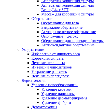
Аппаратная коррекция фигуры
Аппаратная коррекция фигуры
BeautyLizer STT
Массаж для коррекции фигуры
Обертывание
Обертывание для тела
Бандажное обертывание
Антицеллюлитное обертывание
Омоложение + детокс
Обертывание для коррекции фигуры
Антиоксидантное обертывание
Уход за телом
Избавление от лишнего веса
Коррекция силуэта
Лечение целлюлита
Инъекции липолитиков
Устранение растяжек
Лечение гипергидроза
Дерматология
Удаление новообразований
Удаление кератом
Удаление папиллом
Удаление дерматофибромы
Удаление фибром
Дерматоскопия