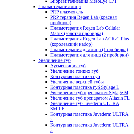
Биоревитализация MesoEye C71
Плазмотерапия лица
PRP плазмогель
PRP терапия Regen Lab (красная
пробирка)
Плазмотерапия Regen Lab Cellular
Matrix (золотая пробирка)
Плазмотерапия Regen Lab ACR-C Plus
(королевский набор)
Плазмотерапия для лица (1 пробирка)
Плазмотерапия для лица (2 пробирки)
Увеличение губ
Аугментация губ
Увеличение тонких губ
Контурная пластика губ
Увеличение верхней губы
Контурная пластика губ Stylage L
Увеличение губ препаратом Stylage M
Увеличение губ препаратом Aliaxin FL
Увеличение губ Juvederm ULTRA
SMILE
Контурная пластика Juvederm ULTRA
2
Контурная пластика Juvederm ULTRA
3