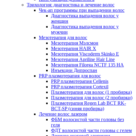
Трихология: диагностика и лечение волос
Чек-ап программы при выпадении волос
Диагностика выпадения волос у
женщин
Диагностика выпадения волос у
мужчин
Мезотерапия для волос
Мезотерапия Мэлсмон
Мезотерапия HAIR X
Мезотерапия Viscoderm Skinko E
Мезотерапия Apriline Hair Line
Мезотерапия Filorga NCTF 135 HA
Инъекции Дипроспан
PRP плазмотерапия для волос
PRP плазмотерапия Cellenis
PRP плазмотерапия Cortexil
Плазмотерапия для волос (1 пробирка)
Плазмотерапия для волос (2 пробирки)
Плазмотерапия Regen Lab BCT RK-
BCT-SP (синяя пробирка)
Лечение волос лазером
ФБМ волосистой части головы без
геля
ФДТ волосистой части головы с гелем
Лечение очаговой алопеции