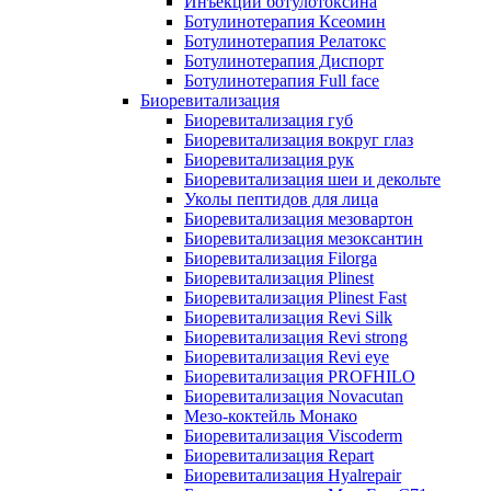
Инъекции ботулотоксина
Ботулинотерапия Ксеомин
Ботулинотерапия Релатокс
Ботулинотерапия Диспорт
Ботулинотерапия Full face
Биоревитализация
Биоревитализация губ
Биоревитализация вокруг глаз
Биоревитализация рук
Биоревитализация шеи и декольте
Уколы пептидов для лица
Биоревитализация мезовартон
Биоревитализация мезоксантин
Биоревитализация Filorga
Биоревитализация Plinest
Биоревитализация Plinest Fast
Биоревитализация Revi Silk
Биоревитализация Revi strong
Биоревитализация Revi eye
Биоревитализация PROFHILO
Биоревитализация Novacutan
Мезо-коктейль Монако
Биоревитализация Viscoderm
Биоревитализация Repart
Биоревитализация Hyalrepair