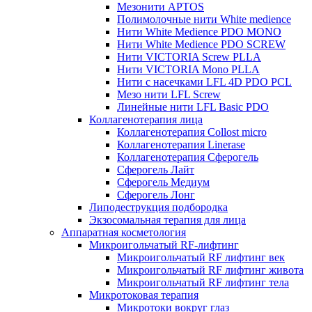
Мезонити APTOS
Полимолочные нити White medience
Нити White Medience PDO MONO
Нити White Medience PDO SCREW
Нити VICTORIA Screw PLLA
Нити VICTORIA Mono PLLA
Нити с насечками LFL 4D PDO PCL
Мезо нити LFL Screw
Линейные нити LFL Basic PDO
Коллагенотерапия лица
Коллагенотерапия Collost micro
Коллагенотерапия Linerase
Коллагенотерапия Сферогель
Сферогель Лайт
Сферогель Медиум
Сферогель Лонг
Липодеструкция подбородка
Экзосомальная терапия для лица
Аппаратная косметология
Микроигольчатый RF-лифтинг
Микроигольчатый RF лифтинг век
Микроигольчатый RF лифтинг живота
Микроигольчатый RF лифтинг тела
Микротоковая терапия
Микротоки вокруг глаз