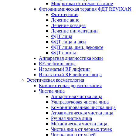
Микротоки от отеков на лице
Фотодинамическая терапия ФДТ REVIXAN
Фототерапия
Лечение акне
Лечение розацеа
Лечение пигментации
ФДТ лица
ФДТ лица и шеи
ФДТ лица, шеи, декольте
ФДТ спины
Аппаратная диагностика кожи
RF-лифтинг лица
Игольчатый RF лифтинг
Игольчатый RF лифтинг лица
Эстетическая косметология
Компьютерная дерматоскопия
Чистка лица
Аппаратная чистка лица
Ультразвуковая чистка лица
Комбинированная чистка лица
Атравматическая чистка лица
Ручная чистка лица
Механическая чистка лица
Чистка лица от черных точек
Чистка лица от угрей