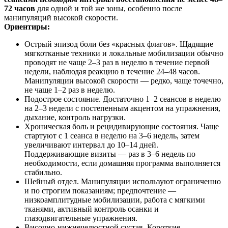
72 часов
для одной и той же зоны, особенно после
манипуляций высокой скорости.
Ориентиры:
Острый эпизод боли без «красных флагов». Щадящие
мягкотканые техники и локальные мобилизации обычно
проводят не чаще 2–3 раз в неделю в течение первой
недели, наблюдая реакцию в течение 24–48 часов.
Манипуляции высокой скорости — редко, чаще точечно,
не чаще 1–2 раз в неделю.
Подострое состояние. Достаточно 1–2 сеансов в неделю
на 2–3 недели с постепенным акцентом на упражнения,
дыхание, контроль нагрузки.
Хроническая боль и рецидивирующие состояния. Чаще
стартуют с 1 сеанса в неделю на 3–6 недель, затем
увеличивают интервал до 10–14 дней.
Поддерживающие визиты — раз в 3–6 недель по
необходимости, если домашняя программа выполняется
стабильно.
Шейный отдел. Манипуляции используют ограниченно
и по строгим показаниям; предпочтение —
низкоамплитудные мобилизации, работа с мягкими
тканями, активный контроль осанки и
глазодвигательные упражнения.
Височно‑нижнечелюстной сустав. Короткие,