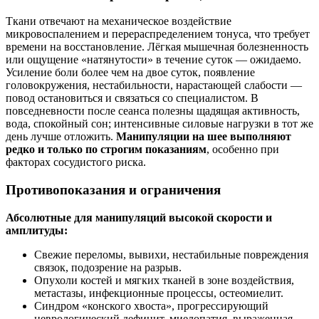
Ткани отвечают на механическое воздействие
микровоспалением и перераспределением тонуса, что требует
времени на восстановление. Лёгкая мышечная болезненность
или ощущение «натянутости» в течение суток — ожидаемо.
Усиление боли более чем на двое суток, появление
головокружения, нестабильности, нарастающей слабости —
повод остановиться и связаться со специалистом. В
повседневности после сеанса полезны щадящая активность,
вода, спокойный сон; интенсивные силовые нагрузки в тот же
день лучше отложить.
Манипуляции на шее выполняют
редко и только по строгим показаниям
, особенно при
факторах сосудистого риска.
Противопоказания и ограничения
Абсолютные для манипуляций высокой скорости и
амплитуды:
Свежие переломы, вывихи, нестабильные повреждения
связок, подозрение на разрыв.
Опухоли костей и мягких тканей в зоне воздействия,
метастазы, инфекционные процессы, остеомиелит.
Синдром «конского хвоста», прогрессирующий
неврологический дефицит, миелопатия, выраженная