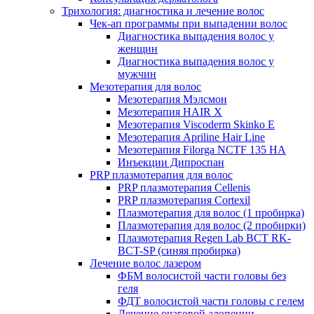
Трихология: диагностика и лечение волос
Чек-ап программы при выпадении волос
Диагностика выпадения волос у
женщин
Диагностика выпадения волос у
мужчин
Мезотерапия для волос
Мезотерапия Мэлсмон
Мезотерапия HAIR X
Мезотерапия Viscoderm Skinko E
Мезотерапия Apriline Hair Line
Мезотерапия Filorga NCTF 135 HA
Инъекции Дипроспан
PRP плазмотерапия для волос
PRP плазмотерапия Cellenis
PRP плазмотерапия Cortexil
Плазмотерапия для волос (1 пробирка)
Плазмотерапия для волос (2 пробирки)
Плазмотерапия Regen Lab BCT RK-
BCT-SP (синяя пробирка)
Лечение волос лазером
ФБМ волосистой части головы без
геля
ФДТ волосистой части головы с гелем
Лечение очаговой алопеции