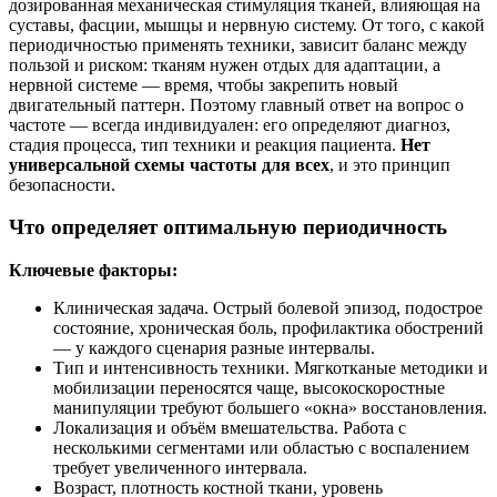
дозированная механическая стимуляция тканей, влияющая на
суставы, фасции, мышцы и нервную систему. От того, с какой
периодичностью применять техники, зависит баланс между
пользой и риском: тканям нужен отдых для адаптации, а
нервной системе — время, чтобы закрепить новый
двигательный паттерн. Поэтому главный ответ на вопрос о
частоте — всегда индивидуален: его определяют диагноз,
стадия процесса, тип техники и реакция пациента.
Нет
универсальной схемы частоты для всех
, и это принцип
безопасности.
Что определяет оптимальную периодичность
Ключевые факторы:
Клиническая задача. Острый болевой эпизод, подострое
состояние, хроническая боль, профилактика обострений
— у каждого сценария разные интервалы.
Тип и интенсивность техники. Мягкотканые методики и
мобилизации переносятся чаще, высокоскоростные
манипуляции требуют большего «окна» восстановления.
Локализация и объём вмешательства. Работа с
несколькими сегментами или областью с воспалением
требует увеличенного интервала.
Возраст, плотность костной ткани, уровень