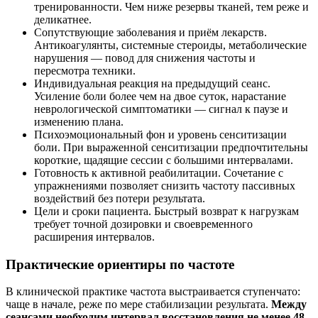
тренированности. Чем ниже резервы тканей, тем реже и
деликатнее.
Сопутствующие заболевания и приём лекарств.
Антикоагулянты, системные стероиды, метаболические
нарушения — повод для снижения частоты и
пересмотра техники.
Индивидуальная реакция на предыдущий сеанс.
Усиление боли более чем на двое суток, нарастание
неврологической симптоматики — сигнал к паузе и
изменению плана.
Психоэмоциональный фон и уровень сенситизации
боли. При выраженной сенситизации предпочтительны
короткие, щадящие сессии с большими интервалами.
Готовность к активной реабилитации. Сочетание с
упражнениями позволяет снизить частоту пассивных
воздействий без потери результата.
Цели и сроки пациента. Быстрый возврат к нагрузкам
требует точной дозировки и своевременного
расширения интервалов.
Практические ориентиры по частоте
В клинической практике частота выстраивается ступенчато:
чаще в начале, реже по мере стабилизации результата.
Между
сеансами необходим интервал восстановления не менее 48–