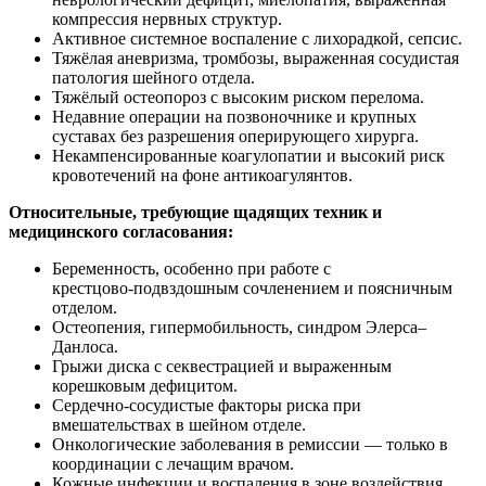
компрессия нервных структур.
Активное системное воспаление с лихорадкой, сепсис.
Тяжёлая аневризма, тромбозы, выраженная сосудистая
патология шейного отдела.
Тяжёлый остеопороз с высоким риском перелома.
Недавние операции на позвоночнике и крупных
суставах без разрешения оперирующего хирурга.
Некампенсированные коагулопатии и высокий риск
кровотечений на фоне антикоагулянтов.
Относительные, требующие щадящих техник и
медицинского согласования:
Беременность, особенно при работе с
крестцово‑подвздошным сочленением и поясничным
отделом.
Остеопения, гипермобильность, синдром Элерса–
Данлоса.
Грыжи диска с секвестрацией и выраженным
корешковым дефицитом.
Сердечно‑сосудистые факторы риска при
вмешательствах в шейном отделе.
Онкологические заболевания в ремиссии — только в
координации с лечащим врачом.
Кожные инфекции и воспаления в зоне воздействия.