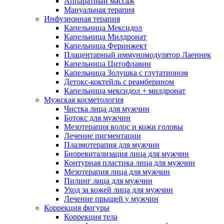
Аппаратный массаж
Мануальная терапия
Инфузионная терапия
Капельница Мексидол
Капельница Милдронат
Капельница Феринжект
Плацентарный иммуномодулятор Лаеннек
Капельница Цитофлавин
Капельница Золушка с глутатионом
Детокс-коктейль с реамберином
Капельница мексидол + милдронат
Мужская косметология
Чистка лица для мужчин
Ботокс для мужчин
Мезотерапия волос и кожи головы
Лечение пигментации
Плазмотерапия для мужчин
Биоревитализация лица для мужчин
Контурная пластика лица для мужчин
Мезотерапия лица для мужчин
Пилинг лица для мужчин
Уход за кожей лица для мужчин
Лечение прыщей у мужчин
Коррекция фигуры
Коррекция тела