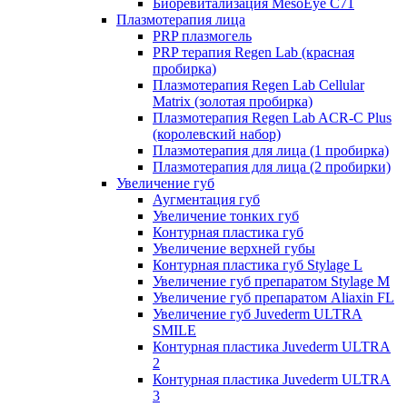
Биоревитализация MesoEye C71
Плазмотерапия лица
PRP плазмогель
PRP терапия Regen Lab (красная
пробирка)
Плазмотерапия Regen Lab Cellular
Matrix (золотая пробирка)
Плазмотерапия Regen Lab ACR-C Plus
(королевский набор)
Плазмотерапия для лица (1 пробирка)
Плазмотерапия для лица (2 пробирки)
Увеличение губ
Аугментация губ
Увеличение тонких губ
Контурная пластика губ
Увеличение верхней губы
Контурная пластика губ Stylage L
Увеличение губ препаратом Stylage M
Увеличение губ препаратом Aliaxin FL
Увеличение губ Juvederm ULTRA
SMILE
Контурная пластика Juvederm ULTRA
2
Контурная пластика Juvederm ULTRA
3