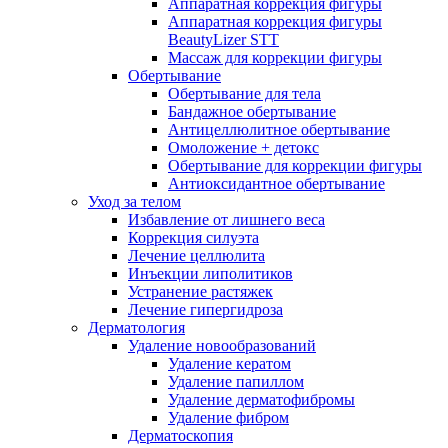
Аппаратная коррекция фигуры
Аппаратная коррекция фигуры
BeautyLizer STT
Массаж для коррекции фигуры
Обертывание
Обертывание для тела
Бандажное обертывание
Антицеллюлитное обертывание
Омоложение + детокс
Обертывание для коррекции фигуры
Антиоксидантное обертывание
Уход за телом
Избавление от лишнего веса
Коррекция силуэта
Лечение целлюлита
Инъекции липолитиков
Устранение растяжек
Лечение гипергидроза
Дерматология
Удаление новообразований
Удаление кератом
Удаление папиллом
Удаление дерматофибромы
Удаление фибром
Дерматоскопия