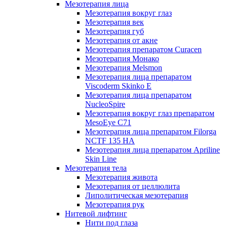
Мезотерапия лица
Мезотерапия вокруг глаз
Мезотерапия век
Мезотерапия губ
Мезотерапия от акне
Мезотерапия препаратом Curacen
Мезотерапия Монако
Мезотерапия Melsmon
Мезотерапия лица препаратом
Viscoderm Skinko E
Мезотерапия лица препаратом
NucleoSpire
Мезотерапия вокруг глаз препаратом
MesoEye С71
Мезотерапия лица препаратом Filorga
NCTF 135 HA
Мезотерапия лица препаратом Apriline
Skin Line
Мезотерапия тела
Мезотерапия живота
Мезотерапия от целлюлита
Липолитическая мезотерапия
Мезотерапия рук
Нитевой лифтинг
Нити под глаза