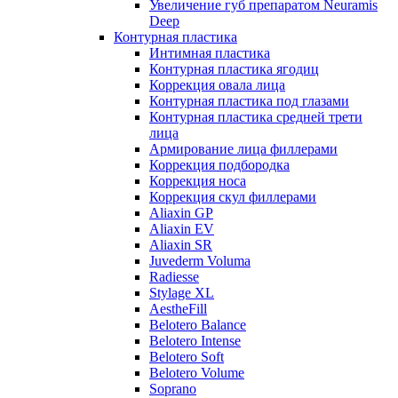
Увеличение губ препаратом Neuramis
Deep
Контурная пластика
Интимная пластика
Контурная пластика ягодиц
Коррекция овала лица
Контурная пластика под глазами
Контурная пластика средней трети
лица
Армирование лица филлерами
Коррекция подбородка
Коррекция носа
Коррекция скул филлерами
Aliaxin GP
Aliaxin EV
Aliaxin SR
Juvederm Voluma
Radiesse
Stylage XL
AestheFill
Belotero Balance
Belotero Intense
Belotero Soft
Belotero Volume
Soprano