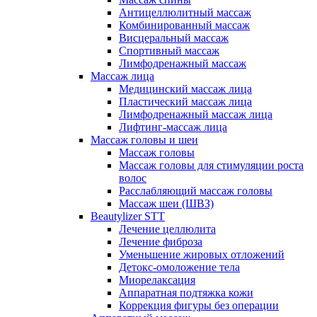
Антицеллюлитный массаж
Комбинированный массаж
Висцеральный массаж
Спортивный массаж
Лимфодренажный массаж
Массаж лица
Медицинский массаж лица
Пластический массаж лица
Лимфодренажный массаж лица
Лифтинг-массаж лица
Массаж головы и шеи
Массаж головы
Массаж головы для стимуляции роста
волос
Расслабляющий массаж головы
Массаж шеи (ШВЗ)
Beautylizer STT
Лечение целлюлита
Лечение фиброза
Уменьшение жировых отложений
Детокс-омоложение тела
Миорелаксация
Аппаратная подтяжка кожи
Коррекция фигуры без операции