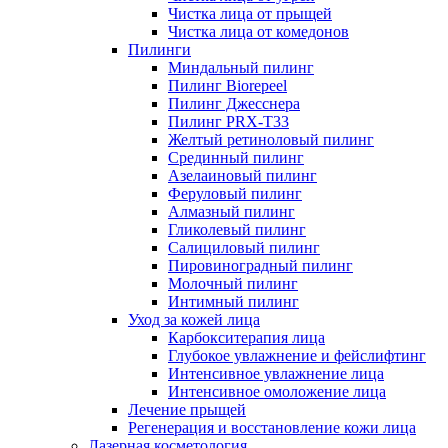
Чистка лица от прыщей
Чистка лица от комедонов
Пилинги
Миндальный пилинг
Пилинг Biorepeel
Пилинг Джесснера
Пилинг PRX-T33
Желтый ретиноловый пилинг
Срединный пилинг
Азелаиновый пилинг
Феруловый пилинг
Алмазный пилинг
Гликолевый пилинг
Салициловый пилинг
Пировиноградный пилинг
Молочный пилинг
Интимный пилинг
Уход за кожей лица
Карбокситерапия лица
Глубокое увлажнение и фейслифтинг
Интенсивное увлажнение лица
Интенсивное омоложение лица
Лечение прыщей
Регенерация и восстановление кожи лица
Лазерная косметология