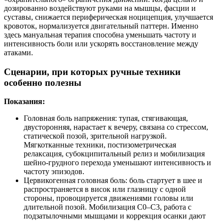
дозированно воздействуют руками на мышцы, фасции и
суставы, снижается периферическая ноцицепция, улучшается
кровоток, нормализуется двигательный паттерн. Именно
здесь мануальная терапия способна уменьшать частоту и
интенсивность боли или ускорять восстановление между
атаками.
Сценарии, при которых ручные техники
особенно полезны
Показания:
Головная боль напряжения: тупая, стягивающая,
двусторонняя, нарастает к вечеру, связана со стрессом,
статической позой, зрительной нагрузкой.
Мягкотканные техники, постизометрическая
релаксация, субокципитальный релиз и мобилизация
шейно‑грудного перехода уменьшают интенсивность и
частоту эпизодов.
Цервикогенная головная боль: боль стартует в шее и
распространяется в висок или глазницу с одной
стороны, провоцируется движениями головы или
длительной позой. Мобилизация C0–C3, работа с
подзатылочными мышцами и коррекция осанки дают