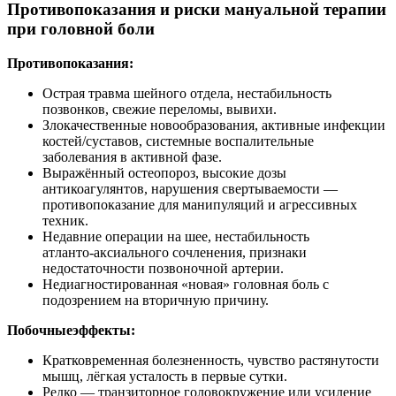
Противопоказания и риски мануальной терапии
при головной боли
Противопоказания:
Острая травма шейного отдела, нестабильность
позвонков, свежие переломы, вывихи.
Злокачественные новообразования, активные инфекции
костей/суставов, системные воспалительные
заболевания в активной фазе.
Выражённый остеопороз, высокие дозы
антикоагулянтов, нарушения свертываемости —
противопоказание для манипуляций и агрессивных
техник.
Недавние операции на шее, нестабильность
атланто‑аксиального сочленения, признаки
недостаточности позвоночной артерии.
Недиагностированная «новая» головная боль с
подозрением на вторичную причину.
Побочныеэффекты:
Кратковременная болезненность, чувство растянутости
мышц, лёгкая усталость в первые сутки.
Редко — транзиторное головокружение или усиление