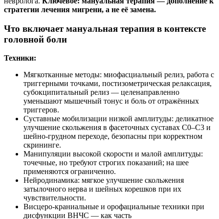
невролога.
Ключевое: мануальная терапия — дополнение к
стратегии лечения мигрени, а не её замена.
Что включает мануальная терапия в контексте
головной боли
Техники:
Мягкотканные методы: миофасциальный релиз, работа с
триггерными точками, постизометрическая релаксация,
субокципитальный релиз — целенаправленно
уменьшают мышечный тонус и боль от отражённых
триггеров.
Суставные мобилизации низкой амплитуды: деликатное
улучшение скольжения в фасеточных суставах C0–C3 и
шейно‑грудном переходе, безопасны при корректном
скрининге.
Манипуляции высокой скорости и малой амплитуды:
точечные, но требуют строгих показаний; на шее
применяются ограниченно.
Нейродинамика: мягкое улучшение скольжения
затылочного нерва и шейных корешков при их
чувствительности.
Висцеро‑краниальные и орофациальные техники при
дисфункции ВНЧС — как часть