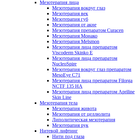
Мезотерапия лица
Мезотерапия вокруг глаз
Мезотерапия век
Мезотерапия губ
Мезотерапия от акне
Мезотерапия препаратом Curacen
Мезотерапия Монако
Мезотерапия Melsmon
Мезотерапия лица препаратом
Viscoderm Skinko E
Мезотерапия лица препаратом
NucleoSpire
Мезотерапия вокруг глаз препаратом
MesoEye С71
Мезотерапия лица препаратом Filorga
NCTF 135 HA
Мезотерапия лица препаратом Apriline
Skin Line
Мезотерапия тела
Мезотерапия живота
Мезотерапия от целлюлита
Липолитическая мезотерапия
Мезотерапия рук
Нитевой лифтинг
Нити под глаза