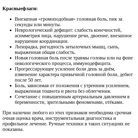
Красныефлаги:
Внезапная «громоподобная» головная боль, пик за
секунды или минуты.
Неврологический дефицит: слабость конечностей,
асимметрия лица, нарушение речи, двоение, внезапное
нарушение координации.
Лихорадка, ригидность затылочных мышц, сыпь,
выраженная общая слабость.
Новая головная боль после травмы головы или на фоне
онкологического процесса, иммунодефицита.
Прогрессирующее усиление боли день за днём,
изменение характера привычной головной боли, дебют
после 50 лет.
Боль, зависимая от положения с утренним усилением,
выраженная тошнота и рвота без облегчения.
Сочетание с повышенным артериальным давлением в
беременности, зрительными феноменами, отёками.
При наличии любого из этих признаков необходима срочная
очная оценка врача, инструментальная диагностика и
профильное лечение. Ручные техники в таких ситуациях не
показаны.