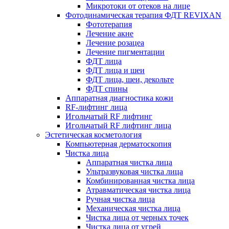
Микротоки от отеков на лице
Фотодинамическая терапия ФДТ REVIXAN
Фототерапия
Лечение акне
Лечение розацеа
Лечение пигментации
ФДТ лица
ФДТ лица и шеи
ФДТ лица, шеи, декольте
ФДТ спины
Аппаратная диагностика кожи
RF-лифтинг лица
Игольчатый RF лифтинг
Игольчатый RF лифтинг лица
Эстетическая косметология
Компьютерная дерматоскопия
Чистка лица
Аппаратная чистка лица
Ультразвуковая чистка лица
Комбинированная чистка лица
Атравматическая чистка лица
Ручная чистка лица
Механическая чистка лица
Чистка лица от черных точек
Чистка лица от угрей