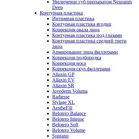
Увеличение губ препаратом Neuramis
Deep
Контурная пластика
Интимная пластика
Контурная пластика ягодиц
Коррекция овала лица
Контурная пластика под глазами
Контурная пластика средней трети
лица
Армирование лица филлерами
Коррекция подбородка
Коррекция носа
Коррекция скул филлерами
Aliaxin GP
Aliaxin EV
Aliaxin SR
Juvederm Voluma
Radiesse
Stylage XL
AestheFill
Belotero Balance
Belotero Intense
Belotero Soft
Belotero Volume
Soprano