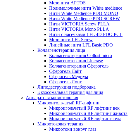
Мезонити APTOS
Полимолочные нити White medience
Нити White Medience PDO MONO
Нити White Medience PDO SCREW
Нити VICTORIA Screw PLLA
Нити VICTORIA Mono PLLA
Нити с насечками LFL 4D PDO PCL
Мезо нити LFL Screw
Линейные нити LFL Basic PDO
Коллагенотерапия лица
Коллагенотерапия Collost micro
Коллагенотерапия Linerase
Коллагенотерапия Сферогель
Сферогель Лайт
Сферогель Медиум
Сферогель Лонг
Липодеструкция подбородка
Экзосомальная терапия для лица
Аппаратная косметология
Микроигольчатый RF-лифтинг
Микроигольчатый RF лифтинг век
Микроигольчатый RF лифтинг живота
Микроигольчатый RF лифтинг тела
Микротоковая терапия
Микротоки вокруг глаз