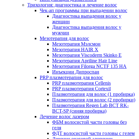
Трихология: диагностика и лечение волос
Чек-ап программы при выпадении волос
Диагностика выпадения волос у
женщин
Диагностика выпадения волос у
мужчин
Мезотерапия для волос
Мезотерапия Мэлсмон
Мезотерапия HAIR X
Мезотерапия Viscoderm Skinko E
Мезотерапия Apriline Hair Line
Мезотерапия Filorga NCTF 135 HA
Инъекции Дипроспан
PRP плазмотерапия для волос
PRP плазмотерапия Cellenis
PRP плазмотерапия Cortexil
Плазмотерапия для волос (1 пробирка)
Плазмотерапия для волос (2 пробирки)
Плазмотерапия Regen Lab BCT RK-
BCT-SP (синяя пробирка)
Лечение волос лазером
ФБМ волосистой части головы без
геля
ФДТ волосистой части головы с гелем
Лечение очаговой алопеции