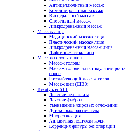
Антицеллюлитный массаж
Комбинированный массаж
Висцеральный массаж
Спортивный массаж
Лимфодренажный массаж
Массаж лица
Медицинский массаж лица
Пластический массаж лица
Лимфодренажный массаж лица
Лифтинг-массаж лица
Массаж головы и шеи
Массаж головы
Массаж головы для стимуляции роста
волос
Расслабляющий массаж головы
Массаж шеи (ШВЗ)
Beautylizer STT
Лечение целлюлита
Лечение фиброза
Уменьшение жировых отложений
Детокс-омоложение тела
Миорелаксация
Аппаратная подтяжка кожи
Коррекция фигуры без операции