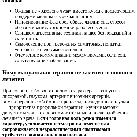
Ошибки:
Ожидание «разового чуда» вместо курса с последующим
поддерживающим самоухаживанием.
Игнорирование факторов образа жизни: сна, стресса,
обезвоживания, эргономики рабочего места.
Слишком агрессивные техники на шее без показаний и
скрининга.
Самолечение при тревожных симптомах, попытки
«вправить» шею самостоятельно.
Отсутствие коммуникации между врачами, если есть
сопутствующие заболевания.
Кому мануальная терапия не заменит основного
лечения
При головных болях вторичного характера — синусит с
лихорадкой, глаукома, артериит височных артерий,
внутричерепные объёмные процессы, последствия инсульта
— приоритет за профильной терапией. Ручные методы
допустимы только как вспомогательные и после одобрения
лечащего врача.
Если головная боль резко изменила
характер, усиливается несмотря на лечение или
сопровождается неврологическими симптомами —
требуется срочная очная диагностика.