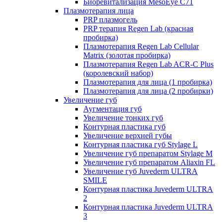
Биоревитализация MesoEye C71
Плазмотерапия лица
PRP плазмогель
PRP терапия Regen Lab (красная
пробирка)
Плазмотерапия Regen Lab Cellular
Matrix (золотая пробирка)
Плазмотерапия Regen Lab ACR-C Plus
(королевский набор)
Плазмотерапия для лица (1 пробирка)
Плазмотерапия для лица (2 пробирки)
Увеличение губ
Аугментация губ
Увеличение тонких губ
Контурная пластика губ
Увеличение верхней губы
Контурная пластика губ Stylage L
Увеличение губ препаратом Stylage M
Увеличение губ препаратом Aliaxin FL
Увеличение губ Juvederm ULTRA
SMILE
Контурная пластика Juvederm ULTRA
2
Контурная пластика Juvederm ULTRA
3