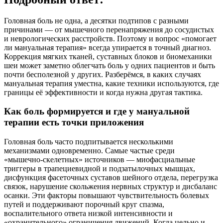
Головная боль не одна, а десятки подтипов с разными
причинами — от мышечного перенапряжения до сосудистых
и неврологических расстройств. Поэтому и вопрос «помогает
ли мануальная терапия» всегда упирается в точный диагноз.
Коррекция мягких тканей, суставных блоков и биомеханики
шеи может заметно облегчать боль у одних пациентов и быть
почти бесполезной у других. Разберёмся, в каких случаях
мануальная терапия уместна, какие техники используются, где
границы её эффективности и когда нужна другая тактика.
Как боль формируется и где у мануальной
терапии есть точки приложения
Головная боль часто подпитывается несколькими
механизмами одновременно. Самые частые среди
«мышечно‑скелетных» источников — миофасциальные
триггеры в трапециевидной и подзатылочных мышцах,
дисфункция фасеточных суставов шейного отдела, перегрузка
связок, нарушение скольжения нервных структур и дисбаланс
осанки. Эти факторы повышают чувствительность болевых
путей и поддерживают порочный круг спазма,
воспалительного ответа низкой интенсивности и
«охранительного» ограничения движений. Когда цельно и