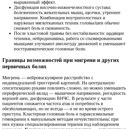
выраженный эффект.
Дисфункция височно‑нижнечелюстного сустава:
болезненность жевательных мышц, щелчки, утреннее
напряжение. Комбинация внутриполостных и
наружных мягкотканных техник головы/шеи обычно
снижает боль и скованность.
После хлыстовой травмы без нестабильности: щадящие
техники, нейродинамика, работа со спазмированными
мышцами улучшают амплитуду движений и уменьшают
посттравматические головные боли.
Границы возможностей при мигрени и других
первичных болях
Мигрень — нейроваскулярное расстройство с
индивидуальной триггерной картиной. На центральную
сенситизацию руками повлиять сложно, но можно уменьшить
периферический вклад — мышечное напряжение, ригидность
верхней шеи, дисфункцию ВНЧС. В результате у части
пациентов снижается частота атак и потребность в
обезболивающих, но не всегда — и не во время острого
приступа. Кластерная головная боль и параксизмальные
гемикрании к мануальным методам нечувствительны; при
них нужна специализированная терапия под наблюдением