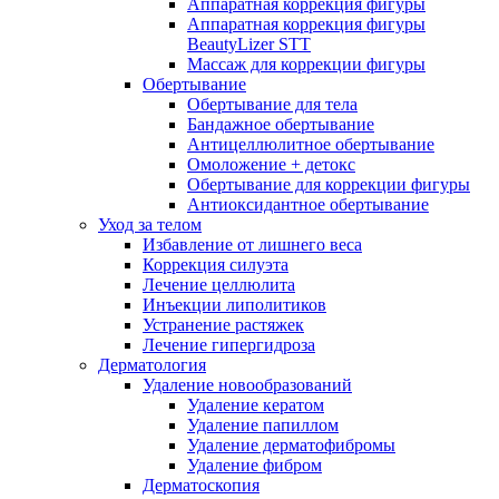
Аппаратная коррекция фигуры
Аппаратная коррекция фигуры
BeautyLizer STT
Массаж для коррекции фигуры
Обертывание
Обертывание для тела
Бандажное обертывание
Антицеллюлитное обертывание
Омоложение + детокс
Обертывание для коррекции фигуры
Антиоксидантное обертывание
Уход за телом
Избавление от лишнего веса
Коррекция силуэта
Лечение целлюлита
Инъекции липолитиков
Устранение растяжек
Лечение гипергидроза
Дерматология
Удаление новообразований
Удаление кератом
Удаление папиллом
Удаление дерматофибромы
Удаление фибром
Дерматоскопия