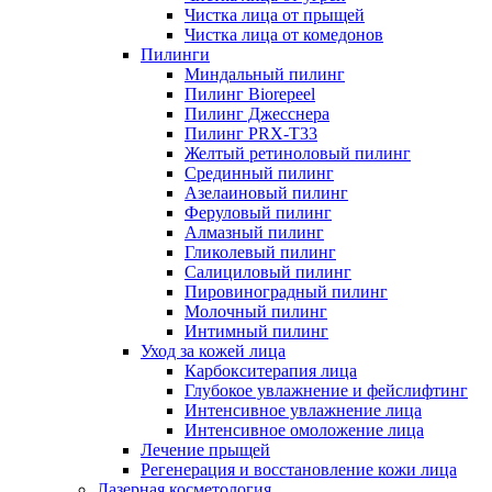
Чистка лица от прыщей
Чистка лица от комедонов
Пилинги
Миндальный пилинг
Пилинг Biorepeel
Пилинг Джесснера
Пилинг PRX-T33
Желтый ретиноловый пилинг
Срединный пилинг
Азелаиновый пилинг
Феруловый пилинг
Алмазный пилинг
Гликолевый пилинг
Салициловый пилинг
Пировиноградный пилинг
Молочный пилинг
Интимный пилинг
Уход за кожей лица
Карбокситерапия лица
Глубокое увлажнение и фейслифтинг
Интенсивное увлажнение лица
Интенсивное омоложение лица
Лечение прыщей
Регенерация и восстановление кожи лица
Лазерная косметология