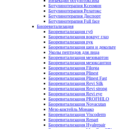
Инъекции ботулотоксина
Ботулинотерапия Ксеомин
Ботулинотерапия Релатокс
Ботулинотерапия Диспорт
Ботулинотерапия Full face
Биоревитализация
Биоревитализация губ
Биоревитализация вокруг глаз
Биоревитализация рук
Биоревитализация шеи и декольте
Уколы пептидов для лица
Биоревитализация мезовартон
Биоревитализация мезоксантин
Биоревитализация Filorga
Биоревитализация Plinest
Биоревитализация Plinest Fast
Биоревитализация Revi Silk
Биоревитализация Revi strong
Биоревитализация Revi eye
Биоревитализация PROFHILO
Биоревитализация Novacutan
Мезо-коктейль Монако
Биоревитализация Viscoderm
Биоревитализация Repart
Биоревитализация Hyalrepair