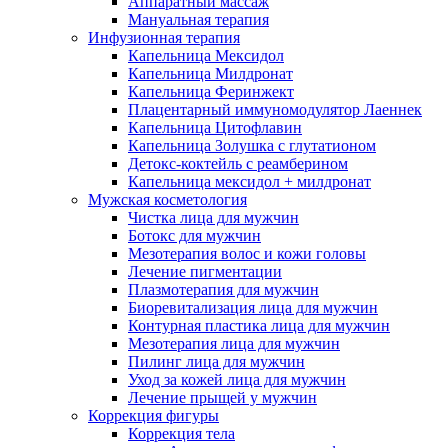
Аппаратный массаж
Мануальная терапия
Инфузионная терапия
Капельница Мексидол
Капельница Милдронат
Капельница Феринжект
Плацентарный иммуномодулятор Лаеннек
Капельница Цитофлавин
Капельница Золушка с глутатионом
Детокс-коктейль с реамберином
Капельница мексидол + милдронат
Мужская косметология
Чистка лица для мужчин
Ботокс для мужчин
Мезотерапия волос и кожи головы
Лечение пигментации
Плазмотерапия для мужчин
Биоревитализация лица для мужчин
Контурная пластика лица для мужчин
Мезотерапия лица для мужчин
Пилинг лица для мужчин
Уход за кожей лица для мужчин
Лечение прыщей у мужчин
Коррекция фигуры
Коррекция тела