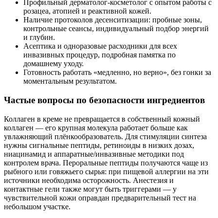
Профильный дерматолог-косметолог с опытом работы с
розацеа, атопией и реактивной кожей.
Наличие протоколов десенситизации: пробные зоны,
контрольные сеансы, индивидуальный подбор энергий
и глубин.
Асептика и одноразовые расходники для всех
инвазивных процедур, подробная памятка по
домашнему уходу.
Готовность работать «медленно, но верно», без гонки за
моментальным результатом.
Частые вопросы по безопасности ингредиентов
Коллаген в креме не превращается в собственный кожный
коллаген — его крупная молекула работает больше как
увлажняющий плёнкообразователь. Для стимуляции синтеза
нужны сигнальные пептиды, ретиноиды в низких дозах,
ниацинамид и аппаратные/инвазивные методики под
контролем врача. Пероральные пептиды получаются чаще из
рыбного или говяжьего сырья: при пищевой аллергии на эти
источники необходима осторожность. Анестезия и
контактные гели также могут быть триггерами — у
чувствительной кожи оправдан предварительный тест на
небольшом участке.