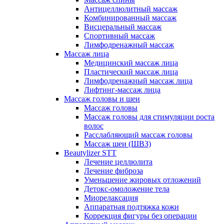
Антицеллюлитный массаж
Комбинированный массаж
Висцеральный массаж
Спортивный массаж
Лимфодренажный массаж
Массаж лица
Медицинский массаж лица
Пластический массаж лица
Лимфодренажный массаж лица
Лифтинг-массаж лица
Массаж головы и шеи
Массаж головы
Массаж головы для стимуляции роста
волос
Расслабляющий массаж головы
Массаж шеи (ШВЗ)
Beautylizer STT
Лечение целлюлита
Лечение фиброза
Уменьшение жировых отложений
Детокс-омоложение тела
Миорелаксация
Аппаратная подтяжка кожи
Коррекция фигуры без операции