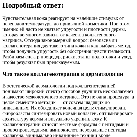
Подробный ответ:
Чувствительная кожа реагирует на малейшие стимулы: от
перепадов температуры до привычной косметики. При этом
именно ей часто не хватает упругости и плотности дермы,
которая во многом зависит от качества коллагенового
матрикса. Отсюда закономерный вопрос: безопасна ли
коллагенотерапия для такого типа кожи и как выбрать метод,
чтобы получить упругость без обострения чувствительности.
Разбираем спектр процедур, риски, этапы подготовки и уход,
чтобы результат был предсказуемым.
Что такое коллагенотерапия в дерматологии
В эстетической дерматологии под коллагенотерапией
понимают широкий спектр способов улучшить неоколлагенез
и качество межклеточного матрикса. Это не одна процедура, а
целое семейство методик — от совсем щадящих до
инвазивных. Их объединяет конечная цель: стимулировать
фибробласты синтезировать новый коллаген, оптимизировать
архитектуру дермы и визуально укрепить кожу. К
коллагенотерапии относят местные формулы с пептидами и
провоспроизводными аминокислот, пероральные пептиды
коллагена, минимально инвазивные техники вроде