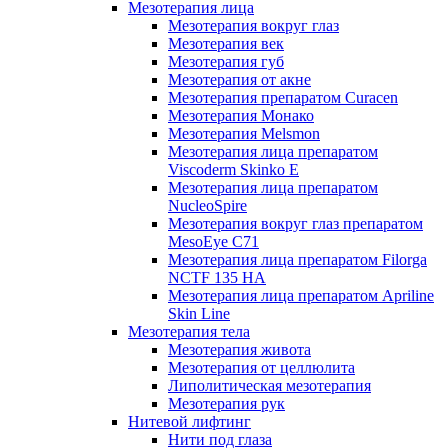
Мезотерапия лица
Мезотерапия вокруг глаз
Мезотерапия век
Мезотерапия губ
Мезотерапия от акне
Мезотерапия препаратом Curacen
Мезотерапия Монако
Мезотерапия Melsmon
Мезотерапия лица препаратом
Viscoderm Skinko E
Мезотерапия лица препаратом
NucleoSpire
Мезотерапия вокруг глаз препаратом
MesoEye С71
Мезотерапия лица препаратом Filorga
NCTF 135 HA
Мезотерапия лица препаратом Apriline
Skin Line
Мезотерапия тела
Мезотерапия живота
Мезотерапия от целлюлита
Липолитическая мезотерапия
Мезотерапия рук
Нитевой лифтинг
Нити под глаза