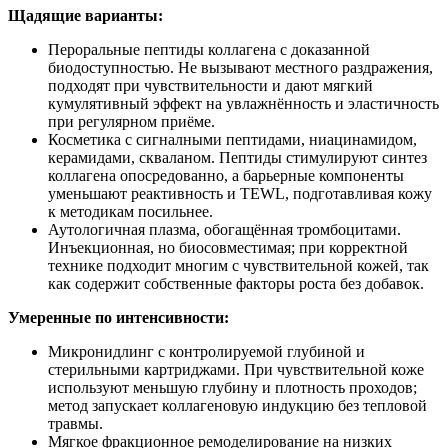
Щадящие варианты:
Пероральные пептиды коллагена с доказанной
биодоступностью. Не вызывают местного раздражения,
подходят при чувствительности и дают мягкий
кумулятивный эффект на увлажнённость и эластичность
при регулярном приёме.
Косметика с сигналными пептидами, ниацинамидом,
керамидами, скваланом. Пептиды стимулируют синтез
коллагена опосредованно, а барьерные компоненты
уменьшают реактивность и TEWL, подготавливая кожу
к методикам посильнее.
Аутологичная плазма, обогащённая тромбоцитами.
Инъекционная, но биосовместимая; при корректной
технике подходит многим с чувствительной кожей, так
как содержит собственные факторы роста без добавок.
Умеренные по интенсивности:
Микронидлинг с контролируемой глубиной и
стерильными картриджами. При чувствительной коже
используют меньшую глубину и плотность проходов;
метод запускает коллагеновую индукцию без тепловой
травмы.
Мягкое фракционное ремоделирование на низких