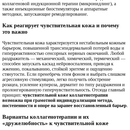
коллагеновой индукционной терапии (микронидлинг), а
также инъекционные биостимуляторы и аппаратные
методики, запускающие ремоделирование.
Как реагирует чувствительная кожа и почему
это важно
Чувствительная кожа характеризуется нестабильным кожным
барьером, повышенной трансэпидермальной потерей воды и
гиперреактивностью сенсорных нервных окончаний. Любой
раздражитель — механический, химический, термический —
способен запускать каскад нейровоспаления, приводя к
жжению, покалыванию, стойкой эритеме и ощущению
стянутости. Если пренебречь этим фоном и выбрать слишком
агрессивную стимуляцию, легко получить обострение
розацеа, усиление купероза, дерматит по типу раздражения и
пролонгированную гиперчувствительность. Отсюда главный
принцип:
чувствительной коже коллагенотерапия
возможна при грамотной индивидуализации метода,
постепенности и опоре на заранее восстановленный барьер
.
Варианты коллагенотерапии и их
«дружелюбность» к чувствительной коже