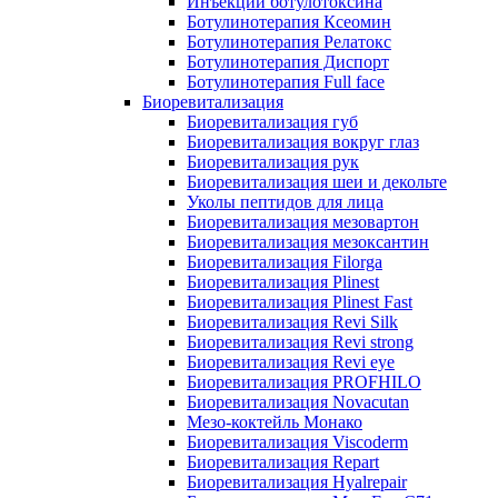
Инъекции ботулотоксина
Ботулинотерапия Ксеомин
Ботулинотерапия Релатокс
Ботулинотерапия Диспорт
Ботулинотерапия Full face
Биоревитализация
Биоревитализация губ
Биоревитализация вокруг глаз
Биоревитализация рук
Биоревитализация шеи и декольте
Уколы пептидов для лица
Биоревитализация мезовартон
Биоревитализация мезоксантин
Биоревитализация Filorga
Биоревитализация Plinest
Биоревитализация Plinest Fast
Биоревитализация Revi Silk
Биоревитализация Revi strong
Биоревитализация Revi eye
Биоревитализация PROFHILO
Биоревитализация Novacutan
Мезо-коктейль Монако
Биоревитализация Viscoderm
Биоревитализация Repart
Биоревитализация Hyalrepair