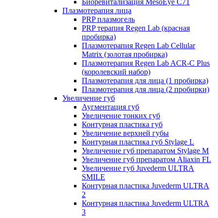
Биоревитализация MesoEye C71
Плазмотерапия лица
PRP плазмогель
PRP терапия Regen Lab (красная
пробирка)
Плазмотерапия Regen Lab Cellular
Matrix (золотая пробирка)
Плазмотерапия Regen Lab ACR-C Plus
(королевский набор)
Плазмотерапия для лица (1 пробирка)
Плазмотерапия для лица (2 пробирки)
Увеличение губ
Аугментация губ
Увеличение тонких губ
Контурная пластика губ
Увеличение верхней губы
Контурная пластика губ Stylage L
Увеличение губ препаратом Stylage M
Увеличение губ препаратом Aliaxin FL
Увеличение губ Juvederm ULTRA
SMILE
Контурная пластика Juvederm ULTRA
2
Контурная пластика Juvederm ULTRA
3