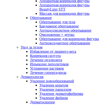
Аппаратная коррекция фигуры
Аппаратная коррекция фигуры
BeautyLizer STT
Массаж для коррекции фигуры
Обертывание
Обертывание для тела
Бандажное обертывание
Антицеллюлитное обертывание
Омоложение + детокс
Обертывание для коррекции фигуры
Антиоксидантное обертывание
Уход за телом
Избавление от лишнего веса
Коррекция силуэта
Лечение целлюлита
Инъекции липолитиков
Устранение растяжек
Лечение гипергидроза
Дерматология
Удаление новообразований
Удаление кератом
Удаление папиллом
Удаление дерматофибромы
Удаление фибром
Дерматоскопия