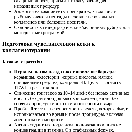
сахарный диабет, приём антикоагулянтов для
инвазивных процедур.
Аллергия на компоненты препаратов, в том числе
рыбные/говяжьи пептиды в составе пероральных
коллагенов или белковые носители.
Склонность к гипертрофическим/келоидным рубцам для
методов с микротравмой.
Подготовка чувствительной кожи к
коллагенотерапии
Базовая стратегія:
Первым шагом всегда восстановление барьера
:
керамиды, холестерин, жирные кислоты, мягкие
очищающие средства, контроль pH. Цель — снизить
TEWL и реактивность.
Снижение триггеров за 10–14 дней: без новых активных
кислот, без ретиноидов высокой концентрации, без
горячих процедур и интенсивного спорта в жаре.
Пробный тест на переносимость средств, которые будут
использоваться во время и после процедуры, включая
анестетики и сыворотки.
Антиоксидантная поддержка по показаниям: низкие
концентрации витамина С в стабильных формах,