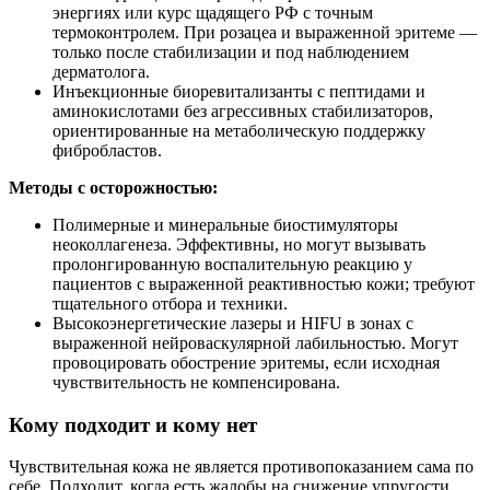
энергиях или курс щадящего РФ с точным
термоконтролем. При розацеа и выраженной эритеме —
только после стабилизации и под наблюдением
дерматолога.
Инъекционные биоревитализанты с пептидами и
аминокислотами без агрессивных стабилизаторов,
ориентированные на метаболическую поддержку
фибробластов.
Методы с осторожностью:
Полимерные и минеральные биостимуляторы
неоколлагенеза. Эффективны, но могут вызывать
пролонгированную воспалительную реакцию у
пациентов с выраженной реактивностью кожи; требуют
тщательного отбора и техники.
Высокоэнергетические лазеры и HIFU в зонах с
выраженной нейроваскулярной лабильностью. Могут
провоцировать обострение эритемы, если исходная
чувствительность не компенсирована.
Кому подходит и кому нет
Чувствительная кожа не является противопоказанием сама по
себе. Подходит, когда есть жалобы на снижение упругости,