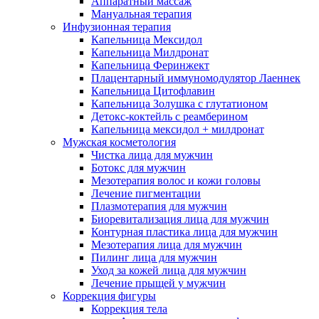
Аппаратный массаж
Мануальная терапия
Инфузионная терапия
Капельница Мексидол
Капельница Милдронат
Капельница Феринжект
Плацентарный иммуномодулятор Лаеннек
Капельница Цитофлавин
Капельница Золушка с глутатионом
Детокс-коктейль с реамберином
Капельница мексидол + милдронат
Мужская косметология
Чистка лица для мужчин
Ботокс для мужчин
Мезотерапия волос и кожи головы
Лечение пигментации
Плазмотерапия для мужчин
Биоревитализация лица для мужчин
Контурная пластика лица для мужчин
Мезотерапия лица для мужчин
Пилинг лица для мужчин
Уход за кожей лица для мужчин
Лечение прыщей у мужчин
Коррекция фигуры
Коррекция тела