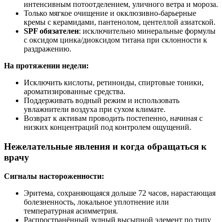
интенсивным потоотделением, уличного ветра и мороза.
Только мягкое очищение и окклюзивно-барьерные
кремы с керамидами, пантенолом, центеллой азиатской.
SPF обязателен
: исключительно минеральные формулы
с оксидом цинка/диоксидом титана при склонности к
раздражению.
На протяжении недели:
Исключить кислоты, ретиноиды, спиртовые тоники,
ароматизированные средства.
Поддерживать водный режим и использовать
увлажнители воздуха при сухом климате.
Возврат к активам проводить постепенно, начиная с
низких концентраций под контролем ощущений.
Нежелательные явления и когда обращаться к
врачу
Сигналы настороженности:
Эритема, сохраняющаяся дольше 72 часов, нарастающая
болезненность, локальное уплотнение или
температурная асимметрия.
Распространённый зудный высыпной элемент по типу