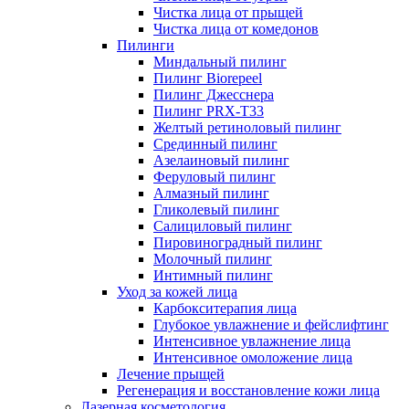
Чистка лица от прыщей
Чистка лица от комедонов
Пилинги
Миндальный пилинг
Пилинг Biorepeel
Пилинг Джесснера
Пилинг PRX-T33
Желтый ретиноловый пилинг
Срединный пилинг
Азелаиновый пилинг
Феруловый пилинг
Алмазный пилинг
Гликолевый пилинг
Салициловый пилинг
Пировиноградный пилинг
Молочный пилинг
Интимный пилинг
Уход за кожей лица
Карбокситерапия лица
Глубокое увлажнение и фейслифтинг
Интенсивное увлажнение лица
Интенсивное омоложение лица
Лечение прыщей
Регенерация и восстановление кожи лица
Лазерная косметология