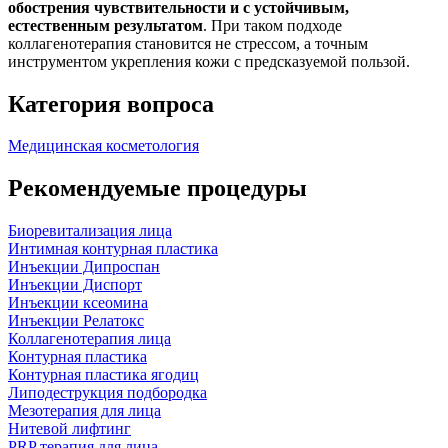
обострения чувствительности и с устойчивым,
естественным результатом
. При таком подходе
коллагенотерапия становится не стрессом, а точным
инструментом укрепления кожи с предсказуемой пользой.
Категория вопроса
Медицинская косметология
Рекомендуемые процедуры
Биоревитализация лица
Интимная контурная пластика
Инъекции Дипроспан
Инъекции Диспорт
Инъекции ксеомина
Инъекции Релатокс
Коллагенотерапия лица
Контурная пластика
Контурная пластика ягодиц
Липодеструкция подбородка
Мезотерапия для лица
Нитевой лифтинг
PRP терапия для лица