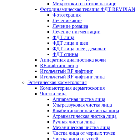
Микротоки от отеков на лице
Фотодинамическая терапия ФДТ REVIXAN
Фототерапия
Лечение акне
Лечение розацеа
Лечение пигментации
ФДТ лица
ФДТ лица и шеи
ФДТ лица, шеи, декольте
ФДТ спины
Аппаратная диагностика кожи
RF-лифтинг лица
Игольчатый RF лифтинг
Игольчатый RF лифтинг лица
Эстетическая косметология
Компьютерная дерматоскопия
Чистка лица
Аппаратная чистка лица
Ультразвуковая чистка лица
Комбинированная чистка лица
Атравматическая чистка лица
Ручная чистка лица
Механическая чистка лица
Чистка лица от черных точек
Чистка лица от угрей