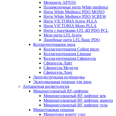
Мезонити APTOS
Полимолочные нити White medience
Нити White Medience PDO MONO
Нити White Medience PDO SCREW
Нити VICTORIA Screw PLLA
Нити VICTORIA Mono PLLA
Нити с насечками LFL 4D PDO PCL
Мезо нити LFL Screw
Линейные нити LFL Basic PDO
Коллагенотерапия лица
Коллагенотерапия Collost micro
Коллагенотерапия Linerase
Коллагенотерапия Сферогель
Сферогель Лайт
Сферогель Медиум
Сферогель Лонг
Липодеструкция подбородка
Экзосомальная терапия для лица
Аппаратная косметология
Микроигольчатый RF-лифтинг
Микроигольчатый RF лифтинг век
Микроигольчатый RF лифтинг живота
Микроигольчатый RF лифтинг тела
Микротоковая терапия
Микротоки вокруг глаз