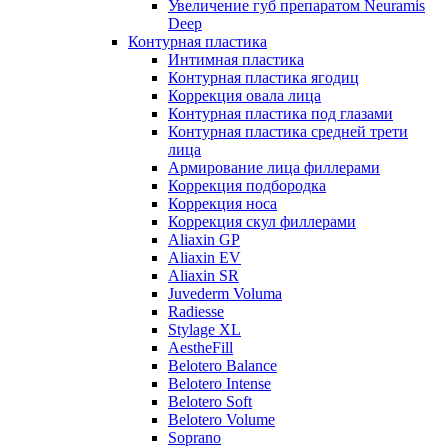
Увеличение губ препаратом Neuramis
Deep
Контурная пластика
Интимная пластика
Контурная пластика ягодиц
Коррекция овала лица
Контурная пластика под глазами
Контурная пластика средней трети
лица
Армирование лица филлерами
Коррекция подбородка
Коррекция носа
Коррекция скул филлерами
Aliaxin GP
Aliaxin EV
Aliaxin SR
Juvederm Voluma
Radiesse
Stylage XL
AestheFill
Belotero Balance
Belotero Intense
Belotero Soft
Belotero Volume
Soprano