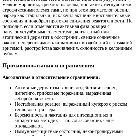
мелкие морщины, «рыхлость» овала, постакне с неглубокими
атрофическими элементами, но при этом дерматолог оценил
барьер как стабильный, исключил активные воспалительные
состояния и подобрал протокол снижения реактогенности. Не
подходит, если отмечаются активная фаза розацеа с
папулопустулёзными элементами, контактный или
атопический дерматит в обострении, свежие солнечные
ожоги, непереносимость инвазивных воздействий с затяжной
эритемой, расстройства заживления, склонность к келоидным
рубцам.
Противопоказания и ограничения
Абсолютные и относительные ограничения:
Активные дерматозы в зоне воздействия: герпес,
импетиго, грибковые поражения, выраженная
себорейная экзема.
Нестабильная розацеа, выраженный купероз с риском
теплового триггера.
Беременность и лактация для инъекционных и
аппаратных методик — по согласованию, чаще
откладывают.
Иммунодефицитные состояния, неконтролируемый