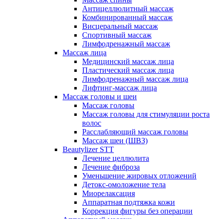
Антицеллюлитный массаж
Комбинированный массаж
Висцеральный массаж
Спортивный массаж
Лимфодренажный массаж
Массаж лица
Медицинский массаж лица
Пластический массаж лица
Лимфодренажный массаж лица
Лифтинг-массаж лица
Массаж головы и шеи
Массаж головы
Массаж головы для стимуляции роста
волос
Расслабляющий массаж головы
Массаж шеи (ШВЗ)
Beautylizer STT
Лечение целлюлита
Лечение фиброза
Уменьшение жировых отложений
Детокс-омоложение тела
Миорелаксация
Аппаратная подтяжка кожи
Коррекция фигуры без операции