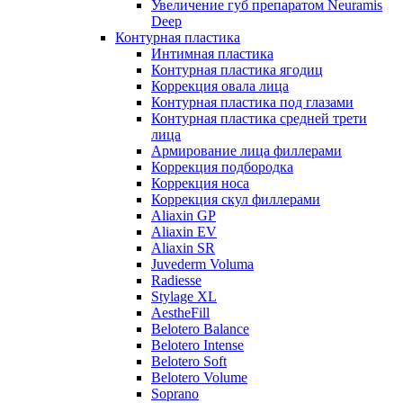
Увеличение губ препаратом Neuramis
Deep
Контурная пластика
Интимная пластика
Контурная пластика ягодиц
Коррекция овала лица
Контурная пластика под глазами
Контурная пластика средней трети
лица
Армирование лица филлерами
Коррекция подбородка
Коррекция носа
Коррекция скул филлерами
Aliaxin GP
Aliaxin EV
Aliaxin SR
Juvederm Voluma
Radiesse
Stylage XL
AestheFill
Belotero Balance
Belotero Intense
Belotero Soft
Belotero Volume
Soprano