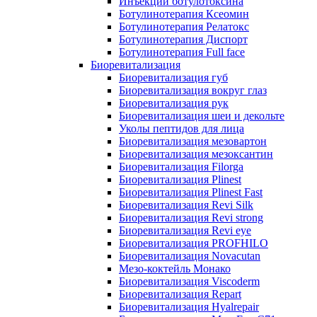
Инъекции ботулотоксина
Ботулинотерапия Ксеомин
Ботулинотерапия Релатокс
Ботулинотерапия Диспорт
Ботулинотерапия Full face
Биоревитализация
Биоревитализация губ
Биоревитализация вокруг глаз
Биоревитализация рук
Биоревитализация шеи и декольте
Уколы пептидов для лица
Биоревитализация мезовартон
Биоревитализация мезоксантин
Биоревитализация Filorga
Биоревитализация Plinest
Биоревитализация Plinest Fast
Биоревитализация Revi Silk
Биоревитализация Revi strong
Биоревитализация Revi eye
Биоревитализация PROFHILO
Биоревитализация Novacutan
Мезо-коктейль Монако
Биоревитализация Viscoderm
Биоревитализация Repart
Биоревитализация Hyalrepair