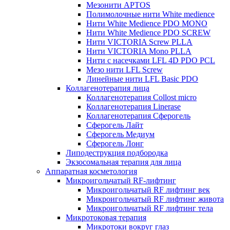
Мезонити APTOS
Полимолочные нити White medience
Нити White Medience PDO MONO
Нити White Medience PDO SCREW
Нити VICTORIA Screw PLLA
Нити VICTORIA Mono PLLA
Нити с насечками LFL 4D PDO PCL
Мезо нити LFL Screw
Линейные нити LFL Basic PDO
Коллагенотерапия лица
Коллагенотерапия Collost micro
Коллагенотерапия Linerase
Коллагенотерапия Сферогель
Сферогель Лайт
Сферогель Медиум
Сферогель Лонг
Липодеструкция подбородка
Экзосомальная терапия для лица
Аппаратная косметология
Микроигольчатый RF-лифтинг
Микроигольчатый RF лифтинг век
Микроигольчатый RF лифтинг живота
Микроигольчатый RF лифтинг тела
Микротоковая терапия
Микротоки вокруг глаз