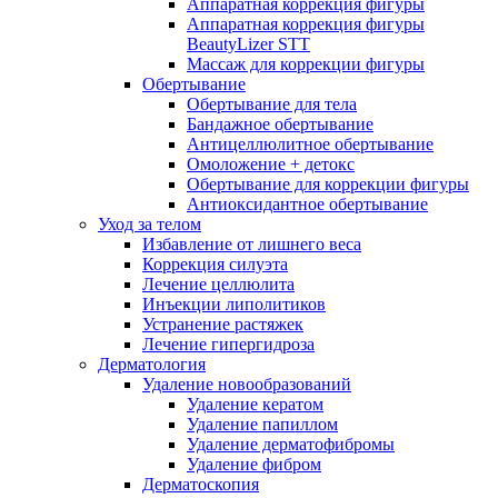
Аппаратная коррекция фигуры
Аппаратная коррекция фигуры
BeautyLizer STT
Массаж для коррекции фигуры
Обертывание
Обертывание для тела
Бандажное обертывание
Антицеллюлитное обертывание
Омоложение + детокс
Обертывание для коррекции фигуры
Антиоксидантное обертывание
Уход за телом
Избавление от лишнего веса
Коррекция силуэта
Лечение целлюлита
Инъекции липолитиков
Устранение растяжек
Лечение гипергидроза
Дерматология
Удаление новообразований
Удаление кератом
Удаление папиллом
Удаление дерматофибромы
Удаление фибром
Дерматоскопия