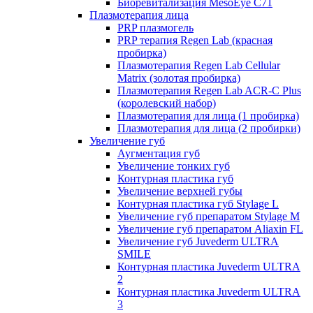
Биоревитализация MesoEye C71
Плазмотерапия лица
PRP плазмогель
PRP терапия Regen Lab (красная
пробирка)
Плазмотерапия Regen Lab Cellular
Matrix (золотая пробирка)
Плазмотерапия Regen Lab ACR-C Plus
(королевский набор)
Плазмотерапия для лица (1 пробирка)
Плазмотерапия для лица (2 пробирки)
Увеличение губ
Аугментация губ
Увеличение тонких губ
Контурная пластика губ
Увеличение верхней губы
Контурная пластика губ Stylage L
Увеличение губ препаратом Stylage M
Увеличение губ препаратом Aliaxin FL
Увеличение губ Juvederm ULTRA
SMILE
Контурная пластика Juvederm ULTRA
2
Контурная пластика Juvederm ULTRA
3