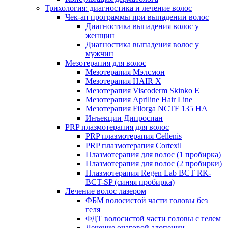
Трихология: диагностика и лечение волос
Чек-ап программы при выпадении волос
Диагностика выпадения волос у
женщин
Диагностика выпадения волос у
мужчин
Мезотерапия для волос
Мезотерапия Мэлсмон
Мезотерапия HAIR X
Мезотерапия Viscoderm Skinko E
Мезотерапия Apriline Hair Line
Мезотерапия Filorga NCTF 135 HA
Инъекции Дипроспан
PRP плазмотерапия для волос
PRP плазмотерапия Cellenis
PRP плазмотерапия Cortexil
Плазмотерапия для волос (1 пробирка)
Плазмотерапия для волос (2 пробирки)
Плазмотерапия Regen Lab BCT RK-
BCT-SP (синяя пробирка)
Лечение волос лазером
ФБМ волосистой части головы без
геля
ФДТ волосистой части головы с гелем
Лечение очаговой алопеции