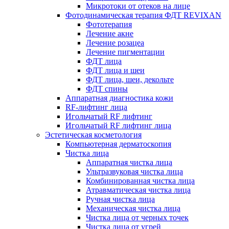
Микротоки от отеков на лице
Фотодинамическая терапия ФДТ REVIXAN
Фототерапия
Лечение акне
Лечение розацеа
Лечение пигментации
ФДТ лица
ФДТ лица и шеи
ФДТ лица, шеи, декольте
ФДТ спины
Аппаратная диагностика кожи
RF-лифтинг лица
Игольчатый RF лифтинг
Игольчатый RF лифтинг лица
Эстетическая косметология
Компьютерная дерматоскопия
Чистка лица
Аппаратная чистка лица
Ультразвуковая чистка лица
Комбинированная чистка лица
Атравматическая чистка лица
Ручная чистка лица
Механическая чистка лица
Чистка лица от черных точек
Чистка лица от угрей