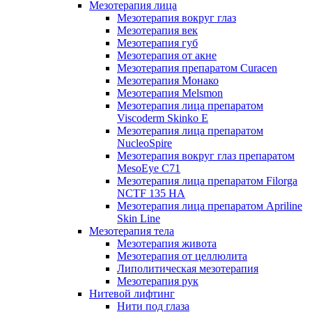
Мезотерапия лица
Мезотерапия вокруг глаз
Мезотерапия век
Мезотерапия губ
Мезотерапия от акне
Мезотерапия препаратом Curacen
Мезотерапия Монако
Мезотерапия Melsmon
Мезотерапия лица препаратом
Viscoderm Skinko E
Мезотерапия лица препаратом
NucleoSpire
Мезотерапия вокруг глаз препаратом
MesoEye С71
Мезотерапия лица препаратом Filorga
NCTF 135 HA
Мезотерапия лица препаратом Apriline
Skin Line
Мезотерапия тела
Мезотерапия живота
Мезотерапия от целлюлита
Липолитическая мезотерапия
Мезотерапия рук
Нитевой лифтинг
Нити под глаза