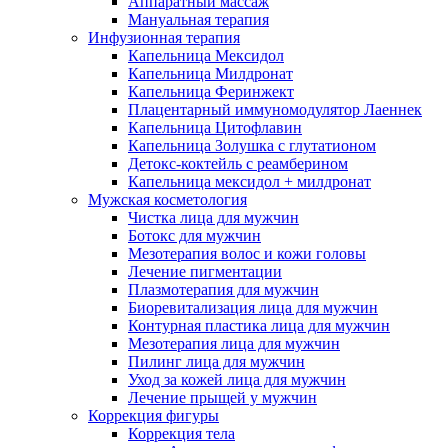
Аппаратный массаж
Мануальная терапия
Инфузионная терапия
Капельница Мексидол
Капельница Милдронат
Капельница Феринжект
Плацентарный иммуномодулятор Лаеннек
Капельница Цитофлавин
Капельница Золушка с глутатионом
Детокс-коктейль с реамберином
Капельница мексидол + милдронат
Мужская косметология
Чистка лица для мужчин
Ботокс для мужчин
Мезотерапия волос и кожи головы
Лечение пигментации
Плазмотерапия для мужчин
Биоревитализация лица для мужчин
Контурная пластика лица для мужчин
Мезотерапия лица для мужчин
Пилинг лица для мужчин
Уход за кожей лица для мужчин
Лечение прыщей у мужчин
Коррекция фигуры
Коррекция тела