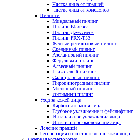
Чистка лица от прыщей
Чистка лица от комедонов
Пилинги
Миндальный пилинг
Пилинг Biorepeel
Пилинг Джесснера
Пилинг PRX-T33
Желтый ретиноловый пилинг
Срединный пилинг
Азелаиновый пилинг
Феруловый пилинг
Алмазный пилинг
Гликолевый пилинг
Салициловый пилинг
Пировиноградный пилинг
Молочный пилинг
Интимный пилинг
Уход за кожей лица
Карбокситерапия лица
Глубокое увлажнение и фейслифтинг
Интенсивное увлажнение лица
Интенсивное омоложение лица
Лечение прыщей
Регенерация и восстановление кожи лица
Лазерная косметология