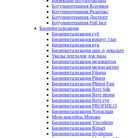
Инъекции ботулотоксина
Ботулинотерапия Ксеомин
Ботулинотерапия Релатокс
Ботулинотерапия Диспорт
Ботулинотерапия Full face
Биоревитализация
Биоревитализация губ
Биоревитализация вокруг глаз
Биоревитализация рук
Биоревитализация шеи и декольте
Уколы пептидов для лица
Биоревитализация мезовартон
Биоревитализация мезоксантин
Биоревитализация Filorga
Биоревитализация Plinest
Биоревитализация Plinest Fast
Биоревитализация Revi Silk
Биоревитализация Revi strong
Биоревитализация Revi eye
Биоревитализация PROFHILO
Биоревитализация Novacutan
Мезо-коктейль Монако
Биоревитализация Viscoderm
Биоревитализация Repart
Биоревитализация Hyalrepair