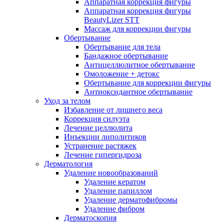
Аппаратная коррекция фигуры
Аппаратная коррекция фигуры
BeautyLizer STT
Массаж для коррекции фигуры
Обертывание
Обертывание для тела
Бандажное обертывание
Антицеллюлитное обертывание
Омоложение + детокс
Обертывание для коррекции фигуры
Антиоксидантное обертывание
Уход за телом
Избавление от лишнего веса
Коррекция силуэта
Лечение целлюлита
Инъекции липолитиков
Устранение растяжек
Лечение гипергидроза
Дерматология
Удаление новообразований
Удаление кератом
Удаление папиллом
Удаление дерматофибромы
Удаление фибром
Дерматоскопия