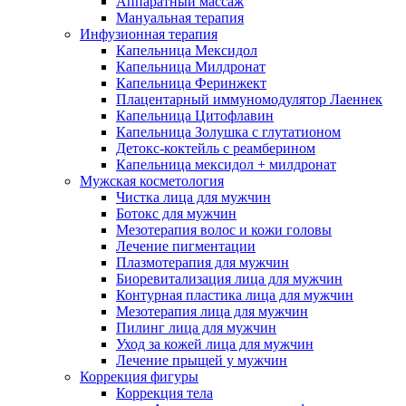
Аппаратный массаж
Мануальная терапия
Инфузионная терапия
Капельница Мексидол
Капельница Милдронат
Капельница Феринжект
Плацентарный иммуномодулятор Лаеннек
Капельница Цитофлавин
Капельница Золушка с глутатионом
Детокс-коктейль с реамберином
Капельница мексидол + милдронат
Мужская косметология
Чистка лица для мужчин
Ботокс для мужчин
Мезотерапия волос и кожи головы
Лечение пигментации
Плазмотерапия для мужчин
Биоревитализация лица для мужчин
Контурная пластика лица для мужчин
Мезотерапия лица для мужчин
Пилинг лица для мужчин
Уход за кожей лица для мужчин
Лечение прыщей у мужчин
Коррекция фигуры
Коррекция тела