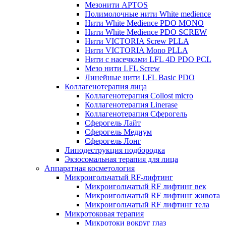
Мезонити APTOS
Полимолочные нити White medience
Нити White Medience PDO MONO
Нити White Medience PDO SCREW
Нити VICTORIA Screw PLLA
Нити VICTORIA Mono PLLA
Нити с насечками LFL 4D PDO PCL
Мезо нити LFL Screw
Линейные нити LFL Basic PDO
Коллагенотерапия лица
Коллагенотерапия Collost micro
Коллагенотерапия Linerase
Коллагенотерапия Сферогель
Сферогель Лайт
Сферогель Медиум
Сферогель Лонг
Липодеструкция подбородка
Экзосомальная терапия для лица
Аппаратная косметология
Микроигольчатый RF-лифтинг
Микроигольчатый RF лифтинг век
Микроигольчатый RF лифтинг живота
Микроигольчатый RF лифтинг тела
Микротоковая терапия
Микротоки вокруг глаз