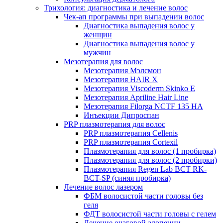
Трихология: диагностика и лечение волос
Чек-ап программы при выпадении волос
Диагностика выпадения волос у
женщин
Диагностика выпадения волос у
мужчин
Мезотерапия для волос
Мезотерапия Мэлсмон
Мезотерапия HAIR X
Мезотерапия Viscoderm Skinko E
Мезотерапия Apriline Hair Line
Мезотерапия Filorga NCTF 135 HA
Инъекции Дипроспан
PRP плазмотерапия для волос
PRP плазмотерапия Cellenis
PRP плазмотерапия Cortexil
Плазмотерапия для волос (1 пробирка)
Плазмотерапия для волос (2 пробирки)
Плазмотерапия Regen Lab BCT RK-
BCT-SP (синяя пробирка)
Лечение волос лазером
ФБМ волосистой части головы без
геля
ФДТ волосистой части головы с гелем
Лечение очаговой алопеции