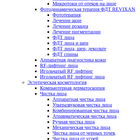
Микротоки от отеков на лице
Фотодинамическая терапия ФДТ REVIXAN
Фототерапия
Лечение акне
Лечение розацеа
Лечение пигментации
ФДТ лица
ФДТ лица и шеи
ФДТ лица, шеи, декольте
ФДТ спины
Аппаратная диагностика кожи
RF-лифтинг лица
Игольчатый RF лифтинг
Игольчатый RF лифтинг лица
Эстетическая косметология
Компьютерная дерматоскопия
Чистка лица
Аппаратная чистка лица
Ультразвуковая чистка лица
Комбинированная чистка лица
Атравматическая чистка лица
Ручная чистка лица
Механическая чистка лица
Чистка лица от черных точек
Чистка лица от угрей