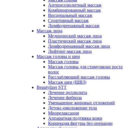
Антицеллюлитный массаж
Комбинированный массаж
Висцеральный массаж
Спортивный массаж
Лимфодренажный массаж
Массаж лица
Медицинский массаж лица
Пластический массаж лица
Лимфодренажный массаж лица
Лифтинг-массаж лица
Массаж головы и шеи
Массаж головы
Массаж головы для стимуляции роста
волос
Расслабляющий массаж головы
Массаж шеи (ШВЗ)
Beautylizer STT
Лечение целлюлита
Лечение фиброза
Уменьшение жировых отложений
Детокс-омоложение тела
Миорелаксация
Аппаратная подтяжка кожи
Коррекция фигуры без операции