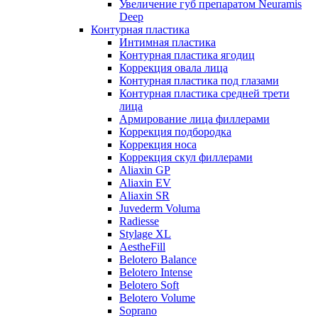
Увеличение губ препаратом Neuramis
Deep
Контурная пластика
Интимная пластика
Контурная пластика ягодиц
Коррекция овала лица
Контурная пластика под глазами
Контурная пластика средней трети
лица
Армирование лица филлерами
Коррекция подбородка
Коррекция носа
Коррекция скул филлерами
Aliaxin GP
Aliaxin EV
Aliaxin SR
Juvederm Voluma
Radiesse
Stylage XL
AestheFill
Belotero Balance
Belotero Intense
Belotero Soft
Belotero Volume
Soprano