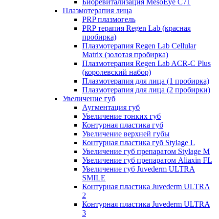
Биоревитализация MesoEye C71
Плазмотерапия лица
PRP плазмогель
PRP терапия Regen Lab (красная
пробирка)
Плазмотерапия Regen Lab Cellular
Matrix (золотая пробирка)
Плазмотерапия Regen Lab ACR-C Plus
(королевский набор)
Плазмотерапия для лица (1 пробирка)
Плазмотерапия для лица (2 пробирки)
Увеличение губ
Аугментация губ
Увеличение тонких губ
Контурная пластика губ
Увеличение верхней губы
Контурная пластика губ Stylage L
Увеличение губ препаратом Stylage M
Увеличение губ препаратом Aliaxin FL
Увеличение губ Juvederm ULTRA
SMILE
Контурная пластика Juvederm ULTRA
2
Контурная пластика Juvederm ULTRA
3