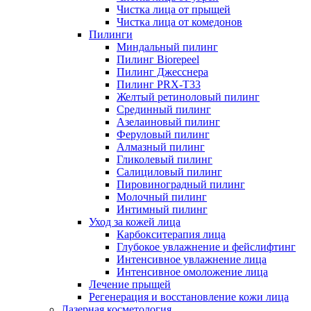
Чистка лица от прыщей
Чистка лица от комедонов
Пилинги
Миндальный пилинг
Пилинг Biorepeel
Пилинг Джесснера
Пилинг PRX-T33
Желтый ретиноловый пилинг
Срединный пилинг
Азелаиновый пилинг
Феруловый пилинг
Алмазный пилинг
Гликолевый пилинг
Салициловый пилинг
Пировиноградный пилинг
Молочный пилинг
Интимный пилинг
Уход за кожей лица
Карбокситерапия лица
Глубокое увлажнение и фейслифтинг
Интенсивное увлажнение лица
Интенсивное омоложение лица
Лечение прыщей
Регенерация и восстановление кожи лица
Лазерная косметология