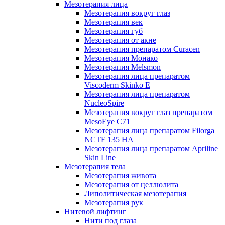
Мезотерапия лица
Мезотерапия вокруг глаз
Мезотерапия век
Мезотерапия губ
Мезотерапия от акне
Мезотерапия препаратом Curacen
Мезотерапия Монако
Мезотерапия Melsmon
Мезотерапия лица препаратом
Viscoderm Skinko E
Мезотерапия лица препаратом
NucleoSpire
Мезотерапия вокруг глаз препаратом
MesoEye С71
Мезотерапия лица препаратом Filorga
NCTF 135 HA
Мезотерапия лица препаратом Apriline
Skin Line
Мезотерапия тела
Мезотерапия живота
Мезотерапия от целлюлита
Липолитическая мезотерапия
Мезотерапия рук
Нитевой лифтинг
Нити под глаза