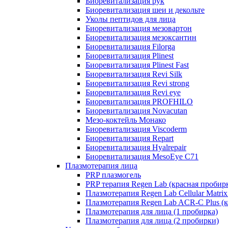
Биоревитализация рук
Биоревитализация шеи и декольте
Уколы пептидов для лица
Биоревитализация мезовартон
Биоревитализация мезоксантин
Биоревитализация Filorga
Биоревитализация Plinest
Биоревитализация Plinest Fast
Биоревитализация Revi Silk
Биоревитализация Revi strong
Биоревитализация Revi eye
Биоревитализация PROFHILO
Биоревитализация Novacutan
Мезо-коктейль Монако
Биоревитализация Viscoderm
Биоревитализация Repart
Биоревитализация Hyalrepair
Биоревитализация MesoEye C71
Плазмотерапия лица
PRP плазмогель
PRP терапия Regen Lab (красная пробир
Плазмотерапия Regen Lab Cellular Matrix
Плазмотерапия Regen Lab ACR-C Plus (к
Плазмотерапия для лица (1 пробирка)
Плазмотерапия для лица (2 пробирки)