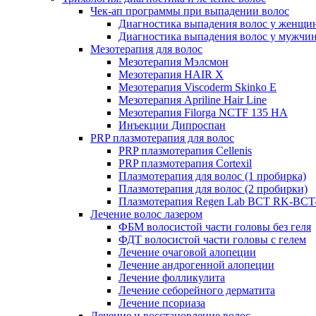
Чек-ап программы при выпадении волос
Диагностика выпадения волос у женщи
Диагностика выпадения волос у мужчи
Мезотерапия для волос
Мезотерапия Мэлсмон
Мезотерапия HAIR X
Мезотерапия Viscoderm Skinko E
Мезотерапия Apriline Hair Line
Мезотерапия Filorga NCTF 135 HA
Инъекции Дипроспан
PRP плазмотерапия для волос
PRP плазмотерапия Cellenis
PRP плазмотерапия Cortexil
Плазмотерапия для волос (1 пробирка)
Плазмотерапия для волос (2 пробирки)
Плазмотерапия Regen Lab BCT RK-BCT-
Лечение волос лазером
ФБМ волосистой части головы без геля
ФДТ волосистой части головы с гелем
Лечение очаговой алопеции
Лечение андрогенной алопеции
Лечение фолликулита
Лечение себорейного дерматита
Лечение псориаза
Лечение и восстановление волос