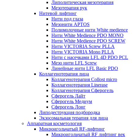
Липолитическая мезотерапия
Мезотерапия рук
Нитевой лифтинг
Нити под глаза
Мезонити APTOS
Полимолочные нити White medience
Нити White Medience PDO MONO
Нити White Medience PDO SCREW
Нити VICTORIA Screw PLLA
Нити VICTORIA Mono PLLA
Нити с насечками LFL 4D PDO PCL
Мезо нити LFL Screw
Линейные нити LFL Basic PDO
Коллагенотерапия лица
Коллагенотерапия Collost micro
Коллагенотерапия Linerase
Коллагенотерапия Сферогель
Сферогель Лайт
Сферогель Медиум
Сферогель Лонг
Липодеструкция подбородка
Экзосомальная терапия для лица
Аппаратная косметология
Микроигольчатый RF-лифтинг
Микроигольчатый RF лифтинг век