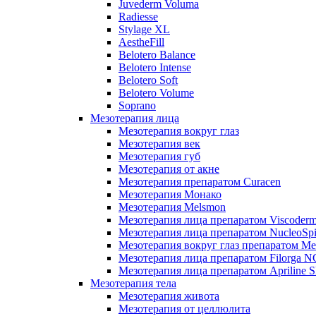
Juvederm Voluma
Radiesse
Stylage XL
AestheFill
Belotero Balance
Belotero Intense
Belotero Soft
Belotero Volume
Soprano
Мезотерапия лица
Мезотерапия вокруг глаз
Мезотерапия век
Мезотерапия губ
Мезотерапия от акне
Мезотерапия препаратом Curacen
Мезотерапия Монако
Мезотерапия Melsmon
Мезотерапия лица препаратом Viscoderm
Мезотерапия лица препаратом NucleoSpi
Мезотерапия вокруг глаз препаратом M
Мезотерапия лица препаратом Filorga 
Мезотерапия лица препаратом Apriline S
Мезотерапия тела
Мезотерапия живота
Мезотерапия от целлюлита