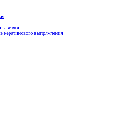
ия
й завивки
ле кератинового выпрямления