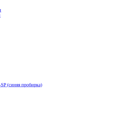
н
н
SP (синяя пробирка)