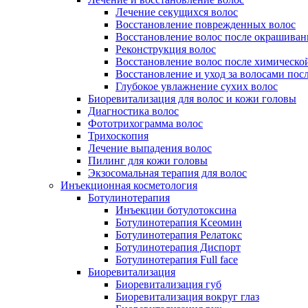
Лечение секущихся волос
Восстановление поврежденных волос
Восстановление волос после окрашиван
Реконструкция волос
Восстановление волос после химическо
Восстановление и уход за волосами пос
Глубокое увлажнение сухих волос
Биоревитализация для волос и кожи головы
Диагностика волос
Фототрихограмма волос
Трихоскопия
Лечение выпадения волос
Пилинг для кожи головы
Экзосомальная терапия для волос
Инъекционная косметология
Ботулинотерапия
Инъекции ботулотоксина
Ботулинотерапия Ксеомин
Ботулинотерапия Релатокс
Ботулинотерапия Диспорт
Ботулинотерапия Full face
Биоревитализация
Биоревитализация губ
Биоревитализация вокруг глаз