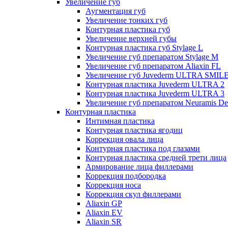
Увеличение губ
Аугментация губ
Увеличение тонких губ
Контурная пластика губ
Увеличение верхней губы
Контурная пластика губ Stylage L
Увеличение губ препаратом Stylage M
Увеличение губ препаратом Aliaxin FL
Увеличение губ Juvederm ULTRA SMIL
Контурная пластика Juvederm ULTRA 2
Контурная пластика Juvederm ULTRA 3
Увеличение губ препаратом Neuramis De
Контурная пластика
Интимная пластика
Контурная пластика ягодиц
Коррекция овала лица
Контурная пластика под глазами
Контурная пластика средней трети лица
Армирование лица филлерами
Коррекция подбородка
Коррекция носа
Коррекция скул филлерами
Aliaxin GP
Aliaxin EV
Aliaxin SR