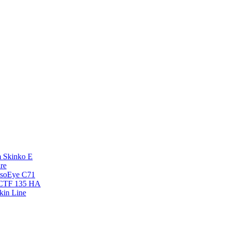
 Skinko E
re
esoEye С71
NCTF 135 HA
kin Line