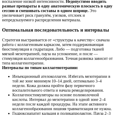
воспаление низкой интенсивности.
Недопустимо вводить
разные препараты в одну анатомическую плоскость в одну
сессию и смешивать составы в одном шприце.
Это
увеличивает риск гранулём, узелков, отслоек и
непредсказуемого распределения материала.
Оптимальная последовательность и интервалы
Стратегия выстраивается от «структуры к качеству»: сначала
работа с коллагеновым каркасом, затем поддерживающая
биостимуляция и гидратация. Либо — подготовка тканей
мягкой мезотерапией, пауза на успокоение, и после —
стимуляция коллагенообразования. Точная развязка зависит от
типа коллагенотерапии.
Интервалы по типам коллагенотерапии:
Инъекционный ателоколлаген. Избегать мезотерапии в
той же зоне минимум 10–14 дней, оптимально 3–4
недели. Кожа должна пройти фазу первичного
воспалительного ответа и начала ремоделирования.
Коллагеностимуляторы на основе полимолочной
кислоты. Интервал до мезотерапии в одной зоне 2–4
недели после каждой процедуры. На этапе активного
коллагенообразования лишняя травматизация не нужна.
Гидроксиапатит кальция и поликапролактон. Пауза 2–3