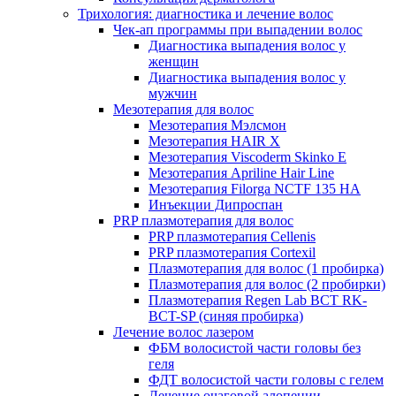
Трихология: диагностика и лечение волос
Чек-ап программы при выпадении волос
Диагностика выпадения волос у
женщин
Диагностика выпадения волос у
мужчин
Мезотерапия для волос
Мезотерапия Мэлсмон
Мезотерапия HAIR X
Мезотерапия Viscoderm Skinko E
Мезотерапия Apriline Hair Line
Мезотерапия Filorga NCTF 135 HA
Инъекции Дипроспан
PRP плазмотерапия для волос
PRP плазмотерапия Cellenis
PRP плазмотерапия Cortexil
Плазмотерапия для волос (1 пробирка)
Плазмотерапия для волос (2 пробирки)
Плазмотерапия Regen Lab BCT RK-
BCT-SP (синяя пробирка)
Лечение волос лазером
ФБМ волосистой части головы без
геля
ФДТ волосистой части головы с гелем
Лечение очаговой алопеции