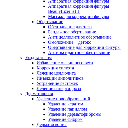
Аппаратная коррекция фигуры
Аппаратная коррекция фигуры
BeautyLizer STT
Массаж для коррекции фигуры
Обертывание
Обертывание для тела
Бандажное обертывание
Антицеллюлитное обертывание
Омоложение + детокс
Обертывание для коррекции фигуры
Антиоксидантное обертывание
Уход за телом
Избавление от лишнего веса
Коррекция силуэта
Лечение целлюлита
Инъекции липолитиков
Устранение растяжек
Лечение гипергидроза
Дерматология
Удаление новообразований
Удаление кератом
Удаление папиллом
Удаление дерматофибромы
Удаление фибром
Дерматоскопия