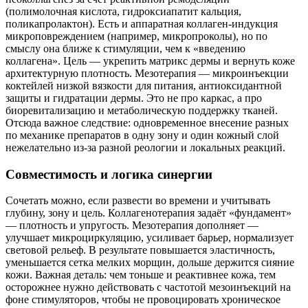
(полимолочная кислота, гидроксиапатит кальция,
поликапролактон). Есть и аппаратная коллаген‑индукция
микроповреждением (например, микропроколы), но по
смыслу она ближе к стимуляции, чем к «введению
коллагена». Цель — укрепить матрикс дермы и вернуть коже
архитектурную плотность. Мезотерапия — микроинъекции
коктейлей низкой вязкости для питания, антиоксидантной
защиты и гидратации дермы. Это не про каркас, а про
биоревитализацию и метаболическую поддержку тканей.
Отсюда важное следствие: одновременное внесение разных
по механике препаратов в одну зону и один кожный слой
нежелательно из‑за разной реологии и локальных реакций.
Совместимость и логика синергии
Сочетать можно, если развести во времени и учитывать
глубину, зону и цель. Коллагенотерапия задаёт «фундамент»
— плотность и упругость. Мезотерапия дополняет —
улучшает микроциркуляцию, усиливает барьер, нормализует
световой рельеф. В результате повышается эластичность,
уменьшается сетка мелких морщин, дольше держится сияние
кожи. Важная деталь: чем тоньше и реактивнее кожа, тем
осторожнее нужно действовать с частотой мезоинъекций на
фоне стимуляторов, чтобы не провоцировать хроническое