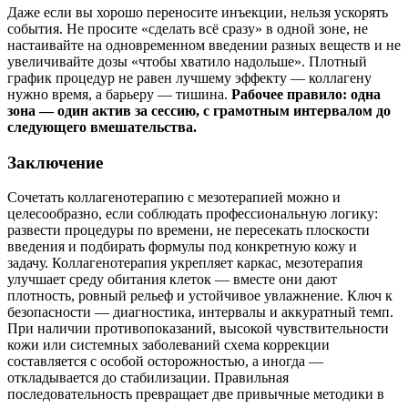
Даже если вы хорошо переносите инъекции, нельзя ускорять
события. Не просите «сделать всё сразу» в одной зоне, не
настаивайте на одновременном введении разных веществ и не
увеличивайте дозы «чтобы хватило надольше». Плотный
график процедур не равен лучшему эффекту — коллагену
нужно время, а барьеру — тишина.
Рабочее правило: одна
зона — один актив за сессию, с грамотным интервалом до
следующего вмешательства.
Заключение
Сочетать коллагенотерапию с мезотерапией можно и
целесообразно, если соблюдать профессиональную логику:
развести процедуры по времени, не пересекать плоскости
введения и подбирать формулы под конкретную кожу и
задачу. Коллагенотерапия укрепляет каркас, мезотерапия
улучшает среду обитания клеток — вместе они дают
плотность, ровный рельеф и устойчивое увлажнение. Ключ к
безопасности — диагностика, интервалы и аккуратный темп.
При наличии противопоказаний, высокой чувствительности
кожи или системных заболеваний схема коррекции
составляется с особой осторожностью, а иногда —
откладывается до стабилизации. Правильная
последовательность превращает две привычные методики в