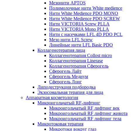
Мезонити APTOS
Полимолочные нити White medience
Нити White Medience PDO MONO
Нити White Medience PDO SCREW
Нити VICTORIA Screw PLLA
Нити VICTORIA Mono PLLA
Нити с насечками LFL 4D PDO PCL
Мезо нити LFL Screw
Линейные нити LFL Basic PDO
Коллагенотерапия лица
Коллагенотерапия Collost micro
Коллагенотерапия Linerase
Коллагенотерапия Сферогель
Сферогель Лайт
Сферогель Медиум
Сферогель Лонг
Липодеструкция подбородка
Экзосомальная терапия для лица
Аппаратная косметология
Микроигольчатый RF-лифтинг
Микроигольчатый RF лифтинг век
Микроигольчатый RF лифтинг живота
Микроигольчатый RF лифтинг тела
Микротоковая терапия
Микротоки вокруг глаз