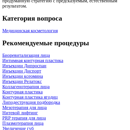
продуманную стратегию с предсказуемым, естественным
результатом.
Категория вопроса
Медицинская косметология
Рекомендуемые процедуры
Биоревитализация лица
Интимная контурная пластика
Инъекции Дипроспан
Инъекции Диспорт
Инъекции ксеомина
Инъекции Релатокс
Коллагенотерапия лица
Контурная пластика
Контурная пластика ягодиц
Липодеструкция подбородка
Мезотерапия для лица
Нитевой лифтинг
PRP терапия для лица
Плазмотерапия лица
Увеличение губ