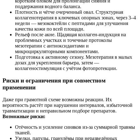
коротким блоком для пролонгации сияния и
поддержания водного баланса.
Плотность и чётче очерченный овал. Структурная
коллагенотерапия в ключевых опорных зонах, через 3–4
недели — мезококтейли с пептидами для улучшения
качества кожи по всей площади.
Рельеф после акне. Щадящая коллаген‑индукция на
проблемных участках и точечные протоколы
мезотерапии с антиоксидантами и
микроциркуляторными компонентами.
Подготовка к активному сезону. Мезотерапия в малых
дозах для укрепления барьера, затем —
коллагеностимуляция с учётом фотопротекции.
Риски и ограничения при совместном
применении
Даже при грамотной схеме возможны реакции. Их
вероятность растёт при нарушении интервалов, избыточной
травматизации и неправильном подборе препаратов.
Возможные риски:
Отёчность и усиление синяков из‑за суммарной травмы
тканей.
Узелки, папулы, гранулёмы при неразведённых