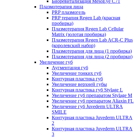
Биоревитализация MesoEye C71
Плазмотерапия лица
PRP плазмогель
PRP терапия Regen Lab (красная
пробирка)
Плазмотерапия Regen Lab Cellular
Matrix (золотая пробирка)
Плазмотерапия Regen Lab ACR-C Plus
(королевский набор)
Плазмотерапия для лица (1 пробирка)
Плазмотерапия для лица (2 пробирки)
Увеличение губ
Аугментация губ
Увеличение тонких губ
Контурная пластика губ
Увеличение верхней губы
Контурная пластика губ Stylage L
Увеличение губ препаратом Stylage M
Увеличение губ препаратом Aliaxin FL
Увеличение губ Juvederm ULTRA
SMILE
Контурная пластика Juvederm ULTRA
2
Контурная пластика Juvederm ULTRA
3