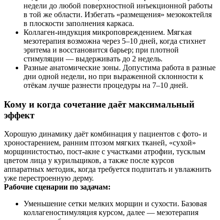
недели до любой поверхностной инъекционной работы
в той же области. Избегать «размещения» мезококтейля
в плоскости заполнения каркаса.
Коллаген‑индукция микроповреждением. Мягкая
мезотерапия возможна через 5–10 дней, когда стихнет
эритема и восстановится барьер; при плотной
стимуляции — выдерживать до 2 недель.
Разные анатомические зоны. Допустима работа в разные
дни одной недели, но при выраженной склонности к
отёкам лучше разнести процедуры на 7–10 дней.
Кому и когда сочетание даёт максимальный
эффект
Хорошую динамику даёт комбинация у пациентов с фото‑ и
хроностарением, ранним птозом мягких тканей, «сухой»
морщинистостью, пост‑акне с участками атрофии, тусклым
цветом лица у курильщиков, а также после курсов
аппаратных методик, когда требуется подпитать и увлажнить
уже перестроенную дерму.
Рабочие сценарии по задачам:
Уменьшение сетки мелких морщин и сухости. Базовая
коллагеностимуляция курсом, далее — мезотерапия