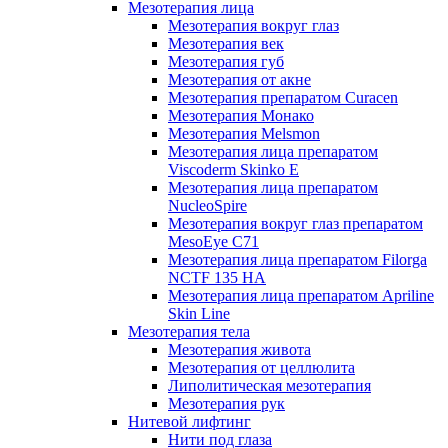
Мезотерапия лица
Мезотерапия вокруг глаз
Мезотерапия век
Мезотерапия губ
Мезотерапия от акне
Мезотерапия препаратом Curacen
Мезотерапия Монако
Мезотерапия Melsmon
Мезотерапия лица препаратом
Viscoderm Skinko E
Мезотерапия лица препаратом
NucleoSpire
Мезотерапия вокруг глаз препаратом
MesoEye С71
Мезотерапия лица препаратом Filorga
NCTF 135 HA
Мезотерапия лица препаратом Apriline
Skin Line
Мезотерапия тела
Мезотерапия живота
Мезотерапия от целлюлита
Липолитическая мезотерапия
Мезотерапия рук
Нитевой лифтинг
Нити под глаза