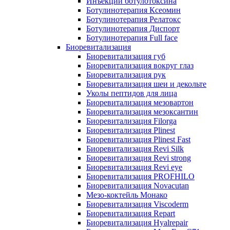
Инъекции ботулотоксина
Ботулинотерапия Ксеомин
Ботулинотерапия Релатокс
Ботулинотерапия Диспорт
Ботулинотерапия Full face
Биоревитализация
Биоревитализация губ
Биоревитализация вокруг глаз
Биоревитализация рук
Биоревитализация шеи и декольте
Уколы пептидов для лица
Биоревитализация мезовартон
Биоревитализация мезоксантин
Биоревитализация Filorga
Биоревитализация Plinest
Биоревитализация Plinest Fast
Биоревитализация Revi Silk
Биоревитализация Revi strong
Биоревитализация Revi eye
Биоревитализация PROFHILO
Биоревитализация Novacutan
Мезо-коктейль Монако
Биоревитализация Viscoderm
Биоревитализация Repart
Биоревитализация Hyalrepair