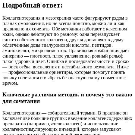
Подробный ответ:
Коллагенотерапия и мезотерапия часто фигурируют рядом в
планах омоложения, но не всегда понятно, можно ли и как
правильно их сочетать. Обе методики работают с качеством
кожи, однако действуют по‑разному: одна перезапускает
синтез собственного коллагена, другая доставляет в дерму
облегчённые дозы гиалуроновой кислоты, пептидов,
аминокислот, микроэлементов. Правильная комбинация даёт
синергию — плотность плюс увлажнение, ровный рельеф
плюс здоровый цвет. Ошибка в последовательности и сроках
— риск отёка, воспаления и нестабильного результата. Ниже
— профессиональные ориентиры, которые помогут понять
логику сочетания и выбрать безопасную схему совместно с
врачом.
Ключевые различия методик и почему это важно
для сочетания
Коллагенотерапия — собирательный термин. В практике он
включает две большие группы: введение коллагенсодержащих
препаратов (например, ателоколлаген) и использование
коллагеностимулирующих инъекций, которые запускают
неоколлагенез за счёт реактивной ремоделяции