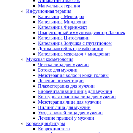
Аппаратный массаж
Мануальная терапия
Инфузионная терапия
Капельница Мексидол
Капельница Милдронат
Капельница Феринжект
Плацентарный иммуномодулятор Лаеннек
Капельница Цитофлавин
Капельница Золушка с глутатионом
Детокс-коктейль с реамберином
Капельница мексидол + милдронат
Мужская косметология
Чистка лица для мужчин
Ботокс для мужчин
Мезотерапия волос и кожи головы
Лечение пигментации
Плазмотерапия для мужчин
Биоревитализация лица для мужчин
Контурная пластика лица для мужчин
Мезотерапия лица для мужчин
Пилинг лица для мужчин
Уход за кожей лица для мужчин
Лечение прыщей у мужчин
Коррекция фигуры
Коррекция тела