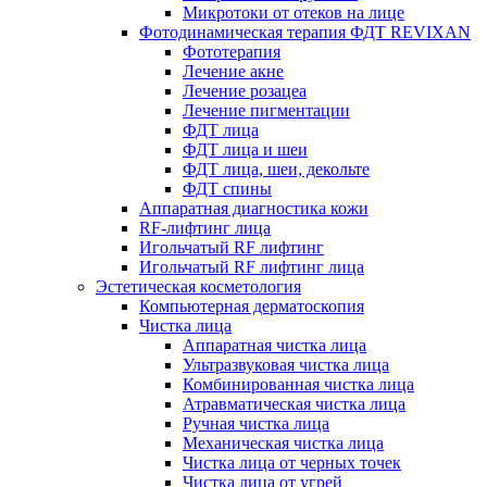
Микротоки от отеков на лице
Фотодинамическая терапия ФДТ REVIXAN
Фототерапия
Лечение акне
Лечение розацеа
Лечение пигментации
ФДТ лица
ФДТ лица и шеи
ФДТ лица, шеи, декольте
ФДТ спины
Аппаратная диагностика кожи
RF-лифтинг лица
Игольчатый RF лифтинг
Игольчатый RF лифтинг лица
Эстетическая косметология
Компьютерная дерматоскопия
Чистка лица
Аппаратная чистка лица
Ультразвуковая чистка лица
Комбинированная чистка лица
Атравматическая чистка лица
Ручная чистка лица
Механическая чистка лица
Чистка лица от черных точек
Чистка лица от угрей