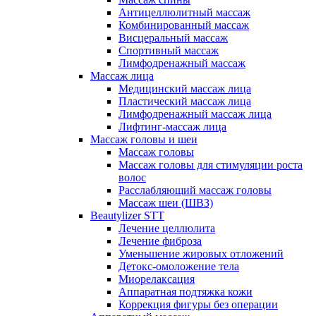
Антицеллюлитный массаж
Комбинированный массаж
Висцеральный массаж
Спортивный массаж
Лимфодренажный массаж
Массаж лица
Медицинский массаж лица
Пластический массаж лица
Лимфодренажный массаж лица
Лифтинг-массаж лица
Массаж головы и шеи
Массаж головы
Массаж головы для стимуляции роста
волос
Расслабляющий массаж головы
Массаж шеи (ШВЗ)
Beautylizer STT
Лечение целлюлита
Лечение фиброза
Уменьшение жировых отложений
Детокс-омоложение тела
Миорелаксация
Аппаратная подтяжка кожи
Коррекция фигуры без операции