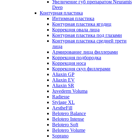
Увеличение губ препаратом Neuramis
Deep
Контурная пластика
Интимная пластика
Контурная пластика ягодиц
Коррекция овала лица
Контурная пластика под глазами
Контурная пластика средней трети
лица
Армирование лица филлерами
Коррекция подбородка
Коррекция носа
Коррекция скул филлерами
Aliaxin GP
Aliaxin EV
Aliaxin SR
Juvederm Voluma
Radiesse
Stylage XL
AestheFill
Belotero Balance
Belotero Intense
Belotero Soft
Belotero Volume
Soprano