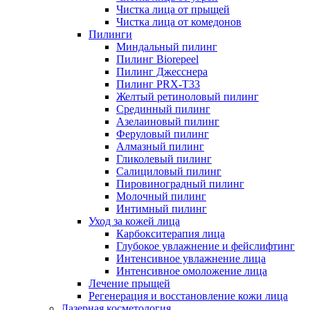
Чистка лица от прыщей
Чистка лица от комедонов
Пилинги
Миндальный пилинг
Пилинг Biorepeel
Пилинг Джесснера
Пилинг PRX-T33
Желтый ретиноловый пилинг
Срединный пилинг
Азелаиновый пилинг
Феруловый пилинг
Алмазный пилинг
Гликолевый пилинг
Салициловый пилинг
Пировиноградный пилинг
Молочный пилинг
Интимный пилинг
Уход за кожей лица
Карбокситерапия лица
Глубокое увлажнение и фейслифтинг
Интенсивное увлажнение лица
Интенсивное омоложение лица
Лечение прыщей
Регенерация и восстановление кожи лица
Лазерная косметология