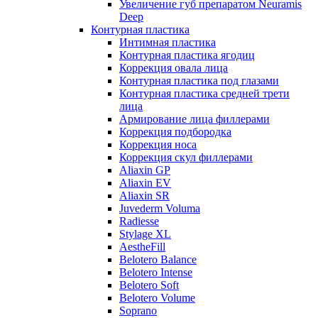
Увеличение губ препаратом Neuramis
Deep
Контурная пластика
Интимная пластика
Контурная пластика ягодиц
Коррекция овала лица
Контурная пластика под глазами
Контурная пластика средней трети
лица
Армирование лица филлерами
Коррекция подбородка
Коррекция носа
Коррекция скул филлерами
Aliaxin GP
Aliaxin EV
Aliaxin SR
Juvederm Voluma
Radiesse
Stylage XL
AestheFill
Belotero Balance
Belotero Intense
Belotero Soft
Belotero Volume
Soprano