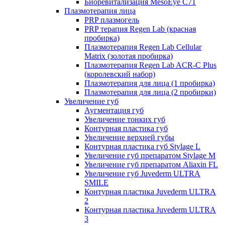
Биоревитализация MesoEye C71
Плазмотерапия лица
PRP плазмогель
PRP терапия Regen Lab (красная
пробирка)
Плазмотерапия Regen Lab Cellular
Matrix (золотая пробирка)
Плазмотерапия Regen Lab ACR-C Plus
(королевский набор)
Плазмотерапия для лица (1 пробирка)
Плазмотерапия для лица (2 пробирки)
Увеличение губ
Аугментация губ
Увеличение тонких губ
Контурная пластика губ
Увеличение верхней губы
Контурная пластика губ Stylage L
Увеличение губ препаратом Stylage M
Увеличение губ препаратом Aliaxin FL
Увеличение губ Juvederm ULTRA
SMILE
Контурная пластика Juvederm ULTRA
2
Контурная пластика Juvederm ULTRA
3