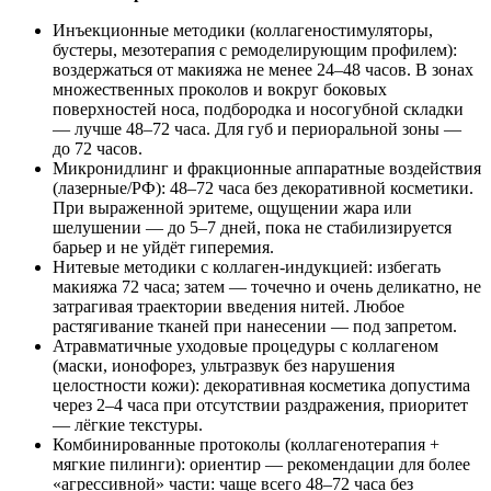
Инъекционные методики (коллагеностимуляторы,
бустеры, мезотерапия с ремоделирующим профилем):
воздержаться от макияжа не менее 24–48 часов. В зонах
множественных проколов и вокруг боковых
поверхностей носа, подбородка и носогубной складки
— лучше 48–72 часа. Для губ и периоральной зоны —
до 72 часов.
Микронидлинг и фракционные аппаратные воздействия
(лазерные/РФ): 48–72 часа без декоративной косметики.
При выраженной эритеме, ощущении жара или
шелушении — до 5–7 дней, пока не стабилизируется
барьер и не уйдёт гиперемия.
Нитевые методики с коллаген-индукцией: избегать
макияжа 72 часа; затем — точечно и очень деликатно, не
затрагивая траектории введения нитей. Любое
растягивание тканей при нанесении — под запретом.
Атравматичные уходовые процедуры с коллагеном
(маски, ионофорез, ультразвук без нарушения
целостности кожи): декоративная косметика допустима
через 2–4 часа при отсутствии раздражения, приоритет
— лёгкие текстуры.
Комбинированные протоколы (коллагенотерапия +
мягкие пилинги): ориентир — рекомендации для более
«агрессивной» части: чаще всего 48–72 часа без