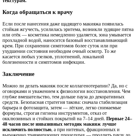
текстурам.
Когда обращаться к врачу
Если после нанесения даже щадящего макияжа появилась
стойкая жгучесть, усилилась эритема, возникли зудящие пятна
или отёк — косметика немедленно удаляется, зона умывается
прохладной водой, наносится базовый восстанавливающий
крем. При сохранении симптомов более суток или при
ухудшении состояния необходим очный осмотр. То же
касается любых узелков, уплотнений, локальной
болезненности и симптомов инфекции.
Заключение
Можно ли делать макияж после коллагенотерапии? Да, но с
оговорками и уважением к физиологии восстановления. Чем
глубже вмешательство, тем дольше пауза до декоративных
средств. Безопасная стратегия такова: сначала стабилизация
барьера и фотозащита, затем — лёгкие, легко снимаемые
формулы, строгая гигиена инструментов, отказ от
окклюзивных и стойких покрытий на 7–14 дней.
Первые 24–
48 часов после инвазивных методик макияж лучше
исключить полностью
, а при нитевых, фракционных и
выраженно травмирующих процедурах — продлить паузу до