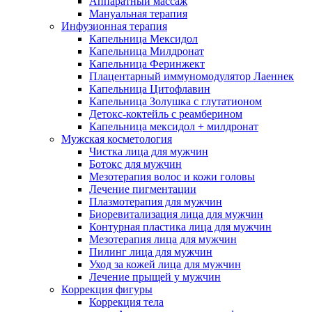
Аппаратный массаж
Мануальная терапия
Инфузионная терапия
Капельница Мексидол
Капельница Милдронат
Капельница Феринжект
Плацентарный иммуномодулятор Лаеннек
Капельница Цитофлавин
Капельница Золушка с глутатионом
Детокс-коктейль с реамберином
Капельница мексидол + милдронат
Мужская косметология
Чистка лица для мужчин
Ботокс для мужчин
Мезотерапия волос и кожи головы
Лечение пигментации
Плазмотерапия для мужчин
Биоревитализация лица для мужчин
Контурная пластика лица для мужчин
Мезотерапия лица для мужчин
Пилинг лица для мужчин
Уход за кожей лица для мужчин
Лечение прыщей у мужчин
Коррекция фигуры
Коррекция тела