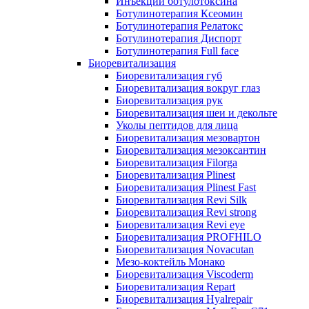
Инъекции ботулотоксина
Ботулинотерапия Ксеомин
Ботулинотерапия Релатокс
Ботулинотерапия Диспорт
Ботулинотерапия Full face
Биоревитализация
Биоревитализация губ
Биоревитализация вокруг глаз
Биоревитализация рук
Биоревитализация шеи и декольте
Уколы пептидов для лица
Биоревитализация мезовартон
Биоревитализация мезоксантин
Биоревитализация Filorga
Биоревитализация Plinest
Биоревитализация Plinest Fast
Биоревитализация Revi Silk
Биоревитализация Revi strong
Биоревитализация Revi eye
Биоревитализация PROFHILO
Биоревитализация Novacutan
Мезо-коктейль Монако
Биоревитализация Viscoderm
Биоревитализация Repart
Биоревитализация Hyalrepair