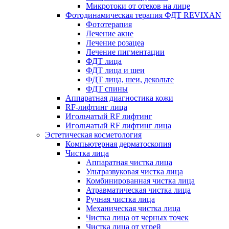
Микротоки от отеков на лице
Фотодинамическая терапия ФДТ REVIXAN
Фототерапия
Лечение акне
Лечение розацеа
Лечение пигментации
ФДТ лица
ФДТ лица и шеи
ФДТ лица, шеи, декольте
ФДТ спины
Аппаратная диагностика кожи
RF-лифтинг лица
Игольчатый RF лифтинг
Игольчатый RF лифтинг лица
Эстетическая косметология
Компьютерная дерматоскопия
Чистка лица
Аппаратная чистка лица
Ультразвуковая чистка лица
Комбинированная чистка лица
Атравматическая чистка лица
Ручная чистка лица
Механическая чистка лица
Чистка лица от черных точек
Чистка лица от угрей