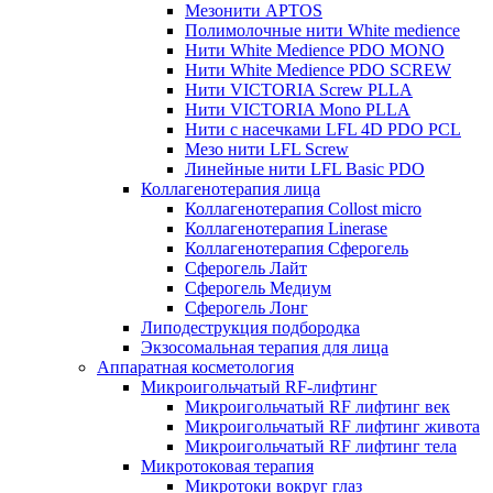
Мезонити APTOS
Полимолочные нити White medience
Нити White Medience PDO MONO
Нити White Medience PDO SCREW
Нити VICTORIA Screw PLLA
Нити VICTORIA Mono PLLA
Нити с насечками LFL 4D PDO PCL
Мезо нити LFL Screw
Линейные нити LFL Basic PDO
Коллагенотерапия лица
Коллагенотерапия Collost micro
Коллагенотерапия Linerase
Коллагенотерапия Сферогель
Сферогель Лайт
Сферогель Медиум
Сферогель Лонг
Липодеструкция подбородка
Экзосомальная терапия для лица
Аппаратная косметология
Микроигольчатый RF-лифтинг
Микроигольчатый RF лифтинг век
Микроигольчатый RF лифтинг живота
Микроигольчатый RF лифтинг тела
Микротоковая терапия
Микротоки вокруг глаз