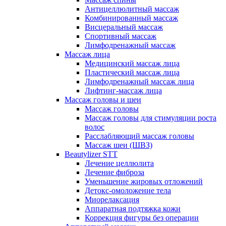
Антицеллюлитный массаж
Комбинированный массаж
Висцеральный массаж
Спортивный массаж
Лимфодренажный массаж
Массаж лица
Медицинский массаж лица
Пластический массаж лица
Лимфодренажный массаж лица
Лифтинг-массаж лица
Массаж головы и шеи
Массаж головы
Массаж головы для стимуляции роста
волос
Расслабляющий массаж головы
Массаж шеи (ШВЗ)
Beautylizer STT
Лечение целлюлита
Лечение фиброза
Уменьшение жировых отложений
Детокс-омоложение тела
Миорелаксация
Аппаратная подтяжка кожи
Коррекция фигуры без операции