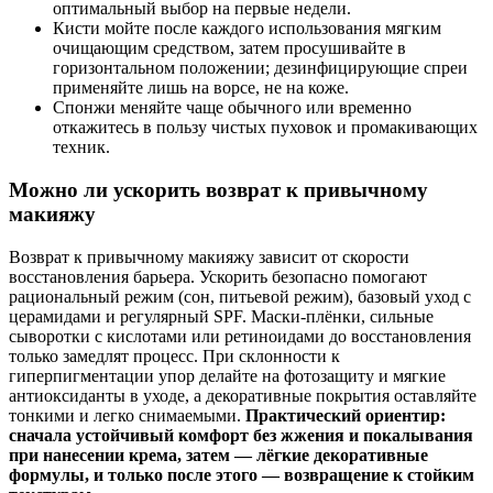
оптимальный выбор на первые недели.
Кисти мойте после каждого использования мягким
очищающим средством, затем просушивайте в
горизонтальном положении; дезинфицирующие спреи
применяйте лишь на ворсе, не на коже.
Спонжи меняйте чаще обычного или временно
откажитесь в пользу чистых пуховок и промакивающих
техник.
Можно ли ускорить возврат к привычному
макияжу
Возврат к привычному макияжу зависит от скорости
восстановления барьера. Ускорить безопасно помогают
рациональный режим (сон, питьевой режим), базовый уход с
церамидами и регулярный SPF. Маски-плёнки, сильные
сыворотки с кислотами или ретиноидами до восстановления
только замедлят процесс. При склонности к
гиперпигментации упор делайте на фотозащиту и мягкие
антиоксиданты в уходе, а декоративные покрытия оставляйте
тонкими и легко снимаемыми.
Практический ориентир:
сначала устойчивый комфорт без жжения и покалывания
при нанесении крема, затем — лёгкие декоративные
формулы, и только после этого — возвращение к стойким