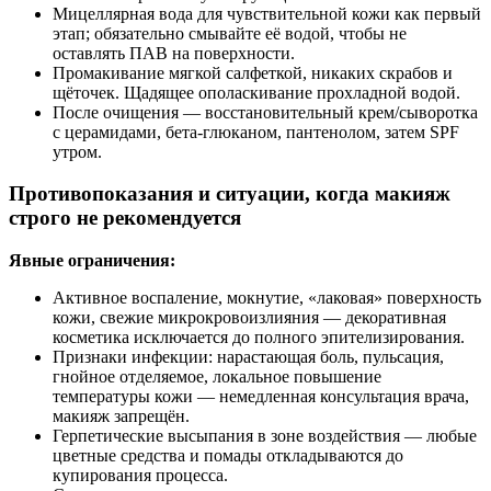
Мицеллярная вода для чувствительной кожи как первый
этап; обязательно смывайте её водой, чтобы не
оставлять ПАВ на поверхности.
Промакивание мягкой салфеткой, никаких скрабов и
щёточек. Щадящее ополаскивание прохладной водой.
После очищения — восстановительный крем/сыворотка
с церамидами, бета-глюканом, пантенолом, затем SPF
утром.
Противопоказания и ситуации, когда макияж
строго не рекомендуется
Явные ограничения:
Активное воспаление, мокнутие, «лаковая» поверхность
кожи, свежие микрокровоизлияния — декоративная
косметика исключается до полного эпителизирования.
Признаки инфекции: нарастающая боль, пульсация,
гнойное отделяемое, локальное повышение
температуры кожи — немедленная консультация врача,
макияж запрещён.
Герпетические высыпания в зоне воздействия — любые
цветные средства и помады откладываются до
купирования процесса.