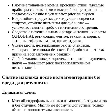
Плотные тональные кремы, кроющий стики, тяжёлые
праймеры с силиконами в высокой концентрации —
создают окклюзию и усиливают риск милиумов.
Водостойкие продукты, фиксирующие спреи со
спиртом, стойкие пигменты для губ и глаз —
усложняют снятие, требуют интенсивного трения.
Средства с потенциальными раздражителями: кислоты
(AHA/BHA), ретиноиды, ментол, эвкалипт, корица,
активные эфирные масла, яркие отдушки.
Чужие кисти, нестерильные бьюти-блендеры,
многоразовые спонжи без свежей обработки — частая
причина воспалительных реакций.
Любой макияж поверх корочек, активного шелушения,
папул — повышает риск поствоспалительной
пигментации.
Снятие макияжа после коллагенотерапии без
вреда для результата
Деликатная схема:
Мягкий гидрофильный гель или молочко без сульфатов
и без отдушек. Масляные формулы допустимы только
лёгкие и хорошо эмульгирующиеся.