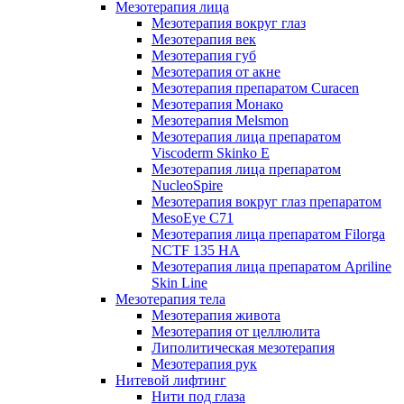
Мезотерапия лица
Мезотерапия вокруг глаз
Мезотерапия век
Мезотерапия губ
Мезотерапия от акне
Мезотерапия препаратом Curacen
Мезотерапия Монако
Мезотерапия Melsmon
Мезотерапия лица препаратом
Viscoderm Skinko E
Мезотерапия лица препаратом
NucleoSpire
Мезотерапия вокруг глаз препаратом
MesoEye С71
Мезотерапия лица препаратом Filorga
NCTF 135 HA
Мезотерапия лица препаратом Apriline
Skin Line
Мезотерапия тела
Мезотерапия живота
Мезотерапия от целлюлита
Липолитическая мезотерапия
Мезотерапия рук
Нитевой лифтинг
Нити под глаза