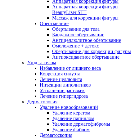
Аппаратная коррекция фигуры
Аппаратная коррекция фигуры
BeautyLizer STT
Массаж для коррекции фигуры
Обертывание
Обертывание для тела
Бандажное обертывание
Антицеллюлитное обертывание
Омоложение + детокс
Обертывание для коррекции фигуры
Антиоксидантное обертывание
Уход за телом
Избавление от лишнего веса
Коррекция силуэта
Лечение целлюлита
Инъекции липолитиков
Устранение растяжек
Лечение гипергидроза
Дерматология
Удаление новообразований
Удаление кератом
Удаление папиллом
Удаление дерматофибромы
Удаление фибром
Дерматоскопия