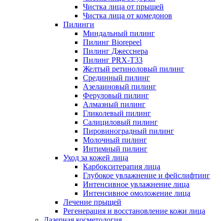
Чистка лица от прыщей
Чистка лица от комедонов
Пилинги
Миндальный пилинг
Пилинг Biorepeel
Пилинг Джесснера
Пилинг PRX-T33
Желтый ретиноловый пилинг
Срединный пилинг
Азелаиновый пилинг
Феруловый пилинг
Алмазный пилинг
Гликолевый пилинг
Салициловый пилинг
Пировиноградный пилинг
Молочный пилинг
Интимный пилинг
Уход за кожей лица
Карбокситерапия лица
Глубокое увлажнение и фейслифтинг
Интенсивное увлажнение лица
Интенсивное омоложение лица
Лечение прыщей
Регенерация и восстановление кожи лица
Лазерная косметология