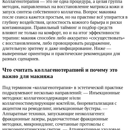
Коллагенотерапия — это не одна процедура, а целая группа
методик, направленных на восстановление матрикса кожи и
запуск синтеза собственного коллагена. Вопрос макияжа
после сеанса кажется простым, но на практике всё упирается в
глубину воздействия, целостность кожного барьера и риски
контаминации. Правильный тайминг и подбор средств
влияют не только на комфорт, но и на итог эффективности
терапии: макияж способен либо аккуратно «сосуществовать»
с восстановлением, либо провоцировать раздражение,
длительную эритему и даже инфицирование. Ниже —
выверенные ориентиры и практические рекомендации для
разных сценариев.
Что считать коллагенотерапией и почему это
важно для макияжа
Под термином «коллагенотерапия» в эстетической практике
подразумевают несколько направлений: — Инъекционные
методики: коллагеносодержащие и/или
коллагеностимулирующие коктейли, биоревитализация с
акцентом на ремоделинг, инъекционные бустеры. —
Аппаратные техники, запускающие неоколлагенез:
фракционные лазеры, радиочастотные фракционные
методики, микронидлинг, сочетанные протоколы с
низкоэнергетическим светом. — Атравматичные уходовые