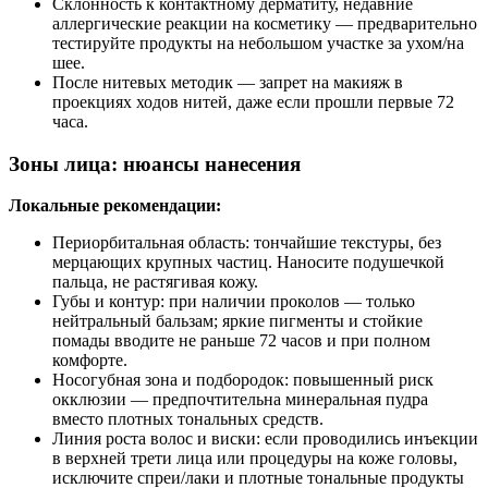
Склонность к контактному дерматиту, недавние
аллергические реакции на косметику — предварительно
тестируйте продукты на небольшом участке за ухом/на
шее.
После нитевых методик — запрет на макияж в
проекциях ходов нитей, даже если прошли первые 72
часа.
Зоны лица: нюансы нанесения
Локальные рекомендации:
Периорбитальная область: тончайшие текстуры, без
мерцающих крупных частиц. Наносите подушечкой
пальца, не растягивая кожу.
Губы и контур: при наличии проколов — только
нейтральный бальзам; яркие пигменты и стойкие
помады вводите не раньше 72 часов и при полном
комфорте.
Носогубная зона и подбородок: повышенный риск
окклюзии — предпочтительна минеральная пудра
вместо плотных тональных средств.
Линия роста волос и виски: если проводились инъекции
в верхней трети лица или процедуры на коже головы,
исключите спреи/лаки и плотные тональные продукты