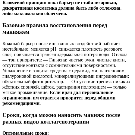
Ключевой принцип: пока барьер не стабилизирован,
декоративная косметика должна быть либо отложена,
либо максимально облегчена.
Базовые правила восстановления перед
макияжем
Кожный барьер после инвазивных воздействий работает
нестабильно: меняется pH, снижается плотность рогового
слоя, повышается трансэпидермальная потеря воды. Отсюда
— три приоритета: — Гигиена: чистые руки, чистые кисти,
отсутствие контакта с сомнительными поверхностями. —
Увлажнение и защита: средства с церамидами, пантенолом,
гиалуроновой кислотой, минерализующими ингредиентами;
обязательный фотопротектор. — Отсутствие трения: никаких
жёстких спонжей, щёток, растирания полотенцем — только
мягкое промакивание.
Если врач дал персональные
ограничения, им отдается приоритет перед общими
рекомендациями.
Сроки, когда можно наносить макияж после
разных видов коллагенотерапии
Оптимальные сроки: