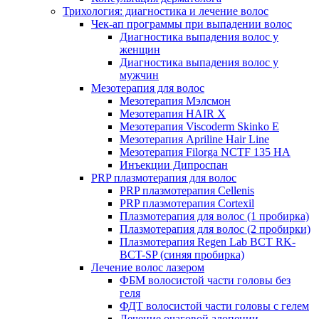
Трихология: диагностика и лечение волос
Чек-ап программы при выпадении волос
Диагностика выпадения волос у
женщин
Диагностика выпадения волос у
мужчин
Мезотерапия для волос
Мезотерапия Мэлсмон
Мезотерапия HAIR X
Мезотерапия Viscoderm Skinko E
Мезотерапия Apriline Hair Line
Мезотерапия Filorga NCTF 135 HA
Инъекции Дипроспан
PRP плазмотерапия для волос
PRP плазмотерапия Cellenis
PRP плазмотерапия Cortexil
Плазмотерапия для волос (1 пробирка)
Плазмотерапия для волос (2 пробирки)
Плазмотерапия Regen Lab BCT RK-
BCT-SP (синяя пробирка)
Лечение волос лазером
ФБМ волосистой части головы без
геля
ФДТ волосистой части головы с гелем
Лечение очаговой алопеции