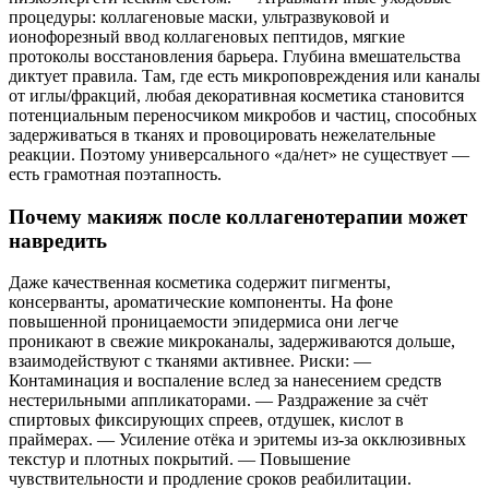
процедуры: коллагеновые маски, ультразвуковой и
ионофорезный ввод коллагеновых пептидов, мягкие
протоколы восстановления барьера. Глубина вмешательства
диктует правила. Там, где есть микроповреждения или каналы
от иглы/фракций, любая декоративная косметика становится
потенциальным переносчиком микробов и частиц, способных
задерживаться в тканях и провоцировать нежелательные
реакции. Поэтому универсального «да/нет» не существует —
есть грамотная поэтапность.
Почему макияж после коллагенотерапии может
навредить
Даже качественная косметика содержит пигменты,
консерванты, ароматические компоненты. На фоне
повышенной проницаемости эпидермиса они легче
проникают в свежие микроканалы, задерживаются дольше,
взаимодействуют с тканями активнее. Риски: —
Контаминация и воспаление вслед за нанесением средств
нестерильными аппликаторами. — Раздражение за счёт
спиртовых фиксирующих спреев, отдушек, кислот в
праймерах. — Усиление отёка и эритемы из‑за окклюзивных
текстур и плотных покрытий. — Повышение
чувствительности и продление сроков реабилитации.