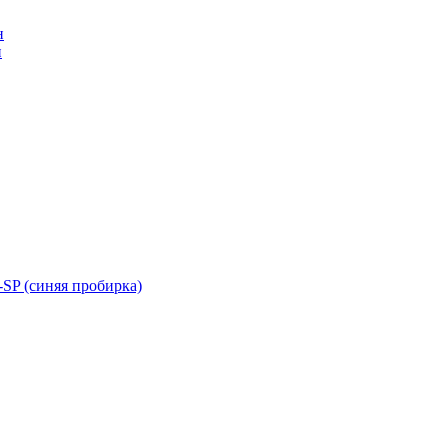
н
н
SP (синяя пробирка)