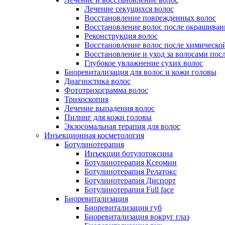
Лечение секущихся волос
Восстановление поврежденных волос
Восстановление волос после окрашиван
Реконструкция волос
Восстановление волос после химическо
Восстановление и уход за волосами пос
Глубокое увлажнение сухих волос
Биоревитализация для волос и кожи головы
Диагностика волос
Фототрихограмма волос
Трихоскопия
Лечение выпадения волос
Пилинг для кожи головы
Экзосомальная терапия для волос
Инъекционная косметология
Ботулинотерапия
Инъекции ботулотоксина
Ботулинотерапия Ксеомин
Ботулинотерапия Релатокс
Ботулинотерапия Диспорт
Ботулинотерапия Full face
Биоревитализация
Биоревитализация губ
Биоревитализация вокруг глаз