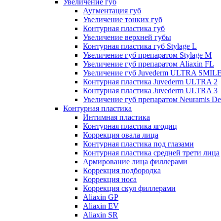
Увеличение губ
Аугментация губ
Увеличение тонких губ
Контурная пластика губ
Увеличение верхней губы
Контурная пластика губ Stylage L
Увеличение губ препаратом Stylage M
Увеличение губ препаратом Aliaxin FL
Увеличение губ Juvederm ULTRA SMIL
Контурная пластика Juvederm ULTRA 2
Контурная пластика Juvederm ULTRA 3
Увеличение губ препаратом Neuramis De
Контурная пластика
Интимная пластика
Контурная пластика ягодиц
Коррекция овала лица
Контурная пластика под глазами
Контурная пластика средней трети лица
Армирование лица филлерами
Коррекция подбородка
Коррекция носа
Коррекция скул филлерами
Aliaxin GP
Aliaxin EV
Aliaxin SR