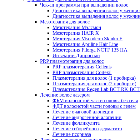
Чек-ап программы при выпадении волос
Диагностика выпадения волос у женщи
Диагностика выпадения волос у мужчи
Мезотерапия для волос
Мезотерапия Мэлсмон
Мезотерапия HAIR X
Мезотерапия Viscoderm Skinko E
Мезотерапия Apriline Hair Line
Мезотерапия Filorga NCTF 135 HA
Инъекции Дипроспан
PRP плазмотерапия для волос
PRP плазмотерапия Cellenis
PRP плазмотерапия Cortexil
Плазмотерапия для волос (1 пробирка)
Плазмотерапия для волос (2 пробирки)
Плазмотерапия Regen Lab BCT RK-BCT-
Лечение волос лазером
ФБМ волосистой части головы без геля
ФДТ волосистой части головы с гелем
Лечение очаговой алопеции
Лечение андрогенной алопеции
Лечение фолликулита
Лечение себорейного дерматита
Лечение псориаза
Лечение и восстановление волос