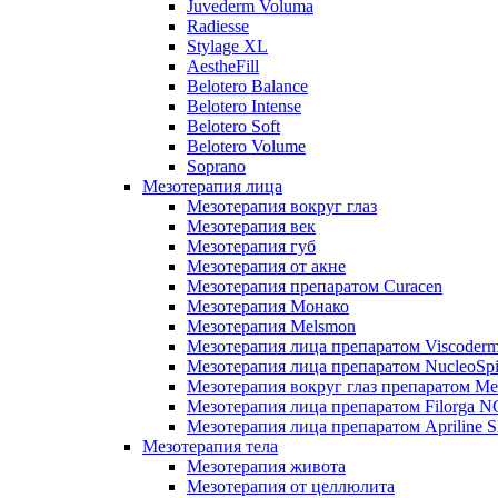
Juvederm Voluma
Radiesse
Stylage XL
AestheFill
Belotero Balance
Belotero Intense
Belotero Soft
Belotero Volume
Soprano
Мезотерапия лица
Мезотерапия вокруг глаз
Мезотерапия век
Мезотерапия губ
Мезотерапия от акне
Мезотерапия препаратом Curacen
Мезотерапия Монако
Мезотерапия Melsmon
Мезотерапия лица препаратом Viscoderm
Мезотерапия лица препаратом NucleoSpi
Мезотерапия вокруг глаз препаратом M
Мезотерапия лица препаратом Filorga 
Мезотерапия лица препаратом Apriline S
Мезотерапия тела
Мезотерапия живота
Мезотерапия от целлюлита