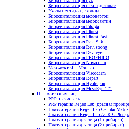
Биоревитализация рук
Биоревитализация шеи и декольте
Уколы пептидов для лица
Биоревитализация мезовартон
Биоревитализация мезоксантин
Биоревитализация Filorga
Биоревитализация Plinest
Биоревитализация Plinest Fast
Биоревитализация Revi Silk
Биоревитализация Revi strong
Биоревитализация Revi eye
Биоревитализация PROFHILO
Биоревитализация Novacutan
Мезо-коктейль Монако
Биоревитализация Viscoderm
Биоревитализация Repart
Биоревитализация Hyalrepair
Биоревитализация MesoEye C71
Плазмотерапия лица
PRP плазмогель
PRP терапия Regen Lab (красная пробир
Плазмотерапия Regen Lab Cellular Matrix
Плазмотерапия Regen Lab ACR-C Plus (к
Плазмотерапия для лица (1 пробирка)
Плазмотерапия для лица (2 пробирки)