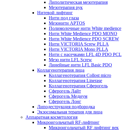
Липолитическая мезотерапия
Мезотерапия рук
Нитевой лифтинг
Нити под глаза
Мезонити APTOS
Полимолочные нити White medience
Нити White Medience PDO MONO
Нити White Medience PDO SCREW
Нити VICTORIA Screw PLLA
Нити VICTORIA Mono PLLA
Нити с насечками LFL 4D PDO PCL
Мезо нити LFL Screw
Линейные нити LFL Basic PDO
Коллагенотерапия лица
Коллагенотерапия Collost micro
Коллагенотерапия Linerase
Коллагенотерапия Сферогель
Сферогель Лайт
Сферогель Медиум
Сферогель Лонг
Липодеструкция подбородка
Экзосомальная терапия для лица
Аппаратная косметология
Микроигольчатый RF-лифтинг
Микроигольчатый RF лифтинг век