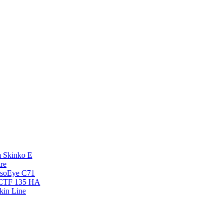
 Skinko E
re
esoEye С71
NCTF 135 HA
kin Line