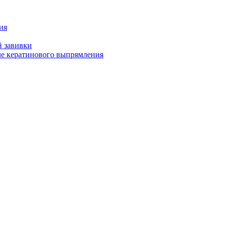
ия
й завивки
ле кератинового выпрямления