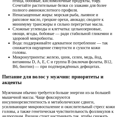
птица, бобовые, кисломолочные продукты, тофу.
Сочетайте растительные белки со злаками для более
полного аминокислотного профиля.
Ненасыщенные жиры: морская рыба, льняное и
рапсовое масло, грецкие орехи, авокадо; сводите к
минимуму трансжиры и сильно перегретые масла.
Сложные углеводы и клетчатка: цельнозерновые,
овощи, ягоды, бобовые — ради стабильной гликемии и
здоровой микробиоты.
Вода: поддерживайте адекватное потребление — так
снижается ощущение стянутости и сухости кожи
головы.
Микронутриенты: железо, цинк, селен, медь, йод,
витамины D, A, E, C и группа B (включая фолаты, B12,
B6, биотин) — при подтверждённых дефицитах.
Питание для волос у мужчин: приоритеты и
акценты
Мужчинам обычно требуется больше энергии из‑за большей
мышечной массы. Чаще фиксируются
инсулинорезистентность и метаболические сдвиги,
усиливающие микровоспаление и окислительный стресс кожи
головы, а также генетическая чувствительность фолликулов к
андрогенам. Рацион стоит настраивать так, чтобы снижать