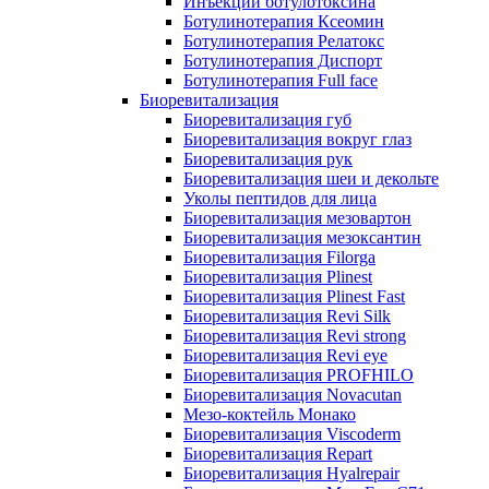
Инъекции ботулотоксина
Ботулинотерапия Ксеомин
Ботулинотерапия Релатокс
Ботулинотерапия Диспорт
Ботулинотерапия Full face
Биоревитализация
Биоревитализация губ
Биоревитализация вокруг глаз
Биоревитализация рук
Биоревитализация шеи и декольте
Уколы пептидов для лица
Биоревитализация мезовартон
Биоревитализация мезоксантин
Биоревитализация Filorga
Биоревитализация Plinest
Биоревитализация Plinest Fast
Биоревитализация Revi Silk
Биоревитализация Revi strong
Биоревитализация Revi eye
Биоревитализация PROFHILO
Биоревитализация Novacutan
Мезо-коктейль Монако
Биоревитализация Viscoderm
Биоревитализация Repart
Биоревитализация Hyalrepair