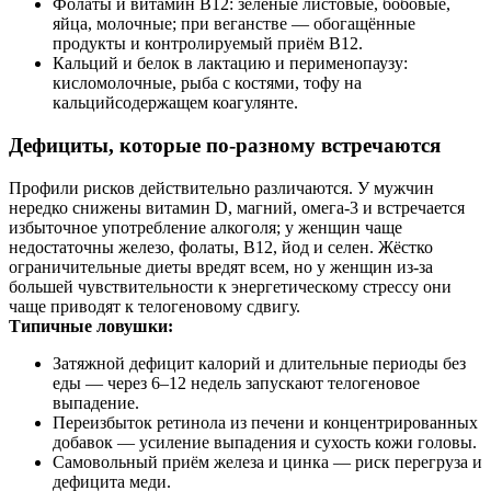
Фолаты и витамин B12: зелёные листовые, бобовые,
яйца, молочные; при веганстве — обогащённые
продукты и контролируемый приём B12.
Кальций и белок в лактацию и перименопаузу:
кисломолочные, рыба с костями, тофу на
кальцийсодержащем коагулянте.
Дефициты, которые по-разному встречаются
Профили рисков действительно различаются. У мужчин
нередко снижены витамин D, магний, омега‑3 и встречается
избыточное употребление алкоголя; у женщин чаще
недостаточны железо, фолаты, B12, йод и селен. Жёстко
ограничительные диеты вредят всем, но у женщин из‑за
большей чувствительности к энергетическому стрессу они
чаще приводят к телогеновому сдвигу.
Типичные ловушки:
Затяжной дефицит калорий и длительные периоды без
еды — через 6–12 недель запускают телогеновое
выпадение.
Переизбыток ретинола из печени и концентрированных
добавок — усиление выпадения и сухость кожи головы.
Самовольный приём железа и цинка — риск перегруза и
дефицита меди.