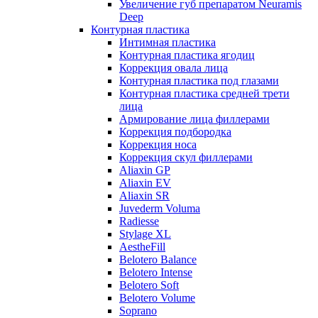
Увеличение губ препаратом Neuramis
Deep
Контурная пластика
Интимная пластика
Контурная пластика ягодиц
Коррекция овала лица
Контурная пластика под глазами
Контурная пластика средней трети
лица
Армирование лица филлерами
Коррекция подбородка
Коррекция носа
Коррекция скул филлерами
Aliaxin GP
Aliaxin EV
Aliaxin SR
Juvederm Voluma
Radiesse
Stylage XL
AestheFill
Belotero Balance
Belotero Intense
Belotero Soft
Belotero Volume
Soprano