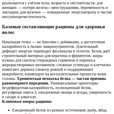
различаются с учётом пола, возраста и обстоятельств: для
женщин — потери железа с менструациями, беременность и
лактация; для мужчин — повышенные энергозатраты и частая
инсулинорезистентность.
Базовые составляющие рациона для здоровья
волос
Начальная точка — не баночки с добавками, а достаточная
калорийность и баланс макронутриентов. Длительный
дефицит энергии переводит фолликулы в телоген. Белок даёт
строительный материал для кератина и ферментов; жиры
нужны для синтеза стероидных гормонов и переноса
жирорастворимых витаминов; сложные углеводы и клетчатка
помогают держать глюкозу ровной и поддерживают
микробиоту, влияющую на воспалительные процессы кожи
головы.
Хроническая нехватка белка — частая причина
равномерного поредения.
Универсальные ориентиры:
бездефицитная калорийность, полноценный белок,
регулярные омега‑3, ежедневные овощи и ягоды, умеренность
в сахаре и алкоголе.
Ключевые опоры рациона:
Ежедневный белок из разных источников: рыба, яйца,