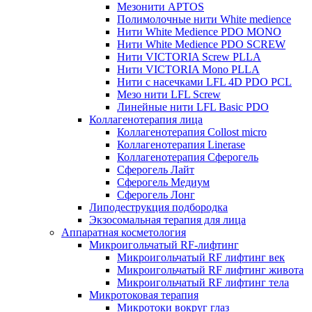
Мезонити APTOS
Полимолочные нити White medience
Нити White Medience PDO MONO
Нити White Medience PDO SCREW
Нити VICTORIA Screw PLLA
Нити VICTORIA Mono PLLA
Нити с насечками LFL 4D PDO PCL
Мезо нити LFL Screw
Линейные нити LFL Basic PDO
Коллагенотерапия лица
Коллагенотерапия Collost micro
Коллагенотерапия Linerase
Коллагенотерапия Сферогель
Сферогель Лайт
Сферогель Медиум
Сферогель Лонг
Липодеструкция подбородка
Экзосомальная терапия для лица
Аппаратная косметология
Микроигольчатый RF-лифтинг
Микроигольчатый RF лифтинг век
Микроигольчатый RF лифтинг живота
Микроигольчатый RF лифтинг тела
Микротоковая терапия
Микротоки вокруг глаз