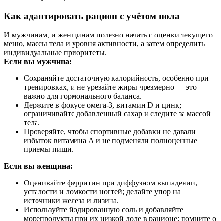
Как адаптировать рацион с учётом пола
И мужчинам, и женщинам полезно начать с оценки текущего
меню, массы тела и уровня активности, а затем определить
индивидуальные приоритеты.
Если вы мужчина:
Сохраняйте достаточную калорийность, особенно при
тренировках, и не урезайте жиры чрезмерно — это
важно для гормонального баланса.
Держите в фокусе омега‑3, витамин D и цинк;
ограничивайте добавленный сахар и следите за массой
тела.
Проверяйте, чтобы спортивные добавки не давали
избыток витамина A и не подменяли полноценные
приёмы пищи.
Если вы женщина:
Оценивайте ферритин при диффузном выпадении,
усталости и ломкости ногтей; делайте упор на
источники железа и лизина.
Используйте йодированную соль и добавляйте
морепродукты при их низкой доле в рационе; помните о