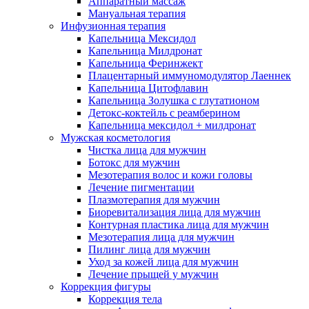
Аппаратный массаж
Мануальная терапия
Инфузионная терапия
Капельница Мексидол
Капельница Милдронат
Капельница Феринжект
Плацентарный иммуномодулятор Лаеннек
Капельница Цитофлавин
Капельница Золушка с глутатионом
Детокс-коктейль с реамберином
Капельница мексидол + милдронат
Мужская косметология
Чистка лица для мужчин
Ботокс для мужчин
Мезотерапия волос и кожи головы
Лечение пигментации
Плазмотерапия для мужчин
Биоревитализация лица для мужчин
Контурная пластика лица для мужчин
Мезотерапия лица для мужчин
Пилинг лица для мужчин
Уход за кожей лица для мужчин
Лечение прыщей у мужчин
Коррекция фигуры
Коррекция тела