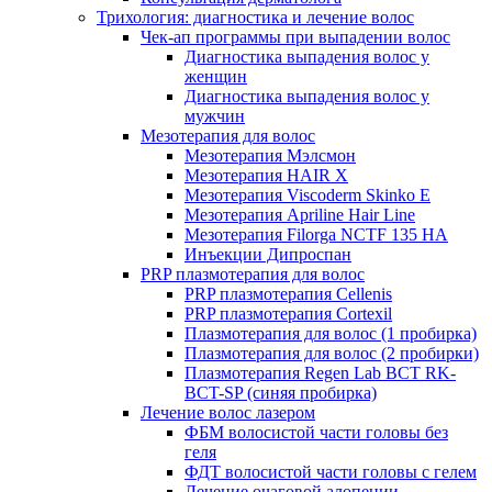
Трихология: диагностика и лечение волос
Чек-ап программы при выпадении волос
Диагностика выпадения волос у
женщин
Диагностика выпадения волос у
мужчин
Мезотерапия для волос
Мезотерапия Мэлсмон
Мезотерапия HAIR X
Мезотерапия Viscoderm Skinko E
Мезотерапия Apriline Hair Line
Мезотерапия Filorga NCTF 135 HA
Инъекции Дипроспан
PRP плазмотерапия для волос
PRP плазмотерапия Cellenis
PRP плазмотерапия Cortexil
Плазмотерапия для волос (1 пробирка)
Плазмотерапия для волос (2 пробирки)
Плазмотерапия Regen Lab BCT RK-
BCT-SP (синяя пробирка)
Лечение волос лазером
ФБМ волосистой части головы без
геля
ФДТ волосистой части головы с гелем
Лечение очаговой алопеции