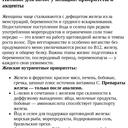
акценты
Женщины чаще сталкиваются с дефицитом железа из‑за
менструаций, беременности и грудного вскармливания.
Недостаточное поступление йода и селена при редком
употреблении морепродуктов и ограничении соли тоже
нередко — это влияет на работу щитовидной железы и темпы
роста волос. При вегетарианстве и особенно веганстве без
продуманного меню увеличиваются риски по B12, железу,
цинку и общему белку. Важны этапы жизни: подготовка к
беременности, послеродовый период, перименопауза — у
каждого свои уязвимости.
Женские нутриентные приоритеты:
Железо и ферритин: красное мясо, печень, бобовые,
гречка, шпинат плюс источник витамина C.
Препараты
железа — только после анализов.
L‑лизин в сочетании с железом при склонности к
диффузному выпадению: яйца, молочные продукты,
бобовые — аминокислота способствует транспорту
железа.
Йод и селен для поддержки щитовидной железы:
морская рыба, морепродукты, йодированная соль,
бразильские орехи.