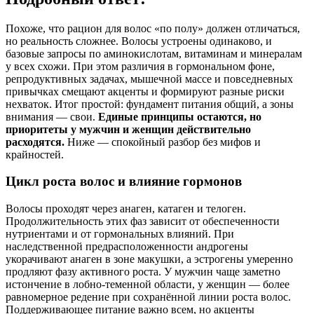
Похоже, что рацион для волос «по полу» должен отличаться,
но реальность сложнее. Волосы устроены одинаково, и
базовые запросы по аминокислотам, витаминам и минералам
у всех схожи. При этом различия в гормональном фоне,
репродуктивных задачах, мышечной массе и повседневных
привычках смещают акценты и формируют разные риски
нехваток. Итог простой: фундамент питания общий, а зоны
внимания — свои.
Единые принципы остаются, но
приоритеты у мужчин и женщин действительно
расходятся.
Ниже — спокойный разбор без мифов и
крайностей.
Цикл роста волос и влияние гормонов
Волосы проходят через анаген, катаген и телоген.
Продолжительность этих фаз зависит от обеспеченности
нутриентами и от гормональных влияний. При
наследственной предрасположенности андрогены
укорачивают анаген в зоне макушки, а эстрогены умеренно
продляют фазу активного роста. У мужчин чаще заметно
истончение в лобно‑теменной области, у женщин — более
равномерное редение при сохранённой линии роста волос.
Поддерживающее питание важно всем, но акценты