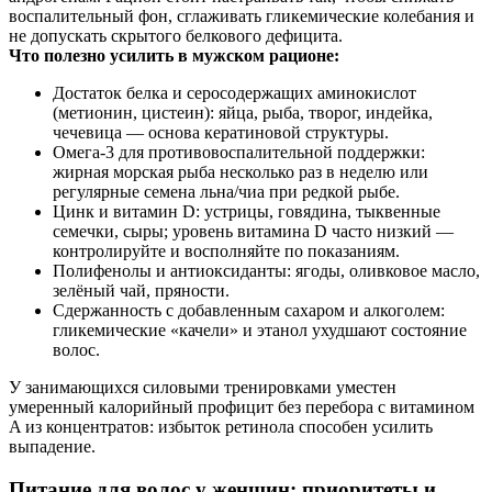
воспалительный фон, сглаживать гликемические колебания и
не допускать скрытого белкового дефицита.
Что полезно усилить в мужском рационе:
Достаток белка и серосодержащих аминокислот
(метионин, цистеин): яйца, рыба, творог, индейка,
чечевица — основа кератиновой структуры.
Омега‑3 для противовоспалительной поддержки:
жирная морская рыба несколько раз в неделю или
регулярные семена льна/чиа при редкой рыбе.
Цинк и витамин D: устрицы, говядина, тыквенные
семечки, сыры; уровень витамина D часто низкий —
контролируйте и восполняйте по показаниям.
Полифенолы и антиоксиданты: ягоды, оливковое масло,
зелёный чай, пряности.
Сдержанность с добавленным сахаром и алкоголем:
гликемические «качели» и этанол ухудшают состояние
волос.
У занимающихся силовыми тренировками уместен
умеренный калорийный профицит без перебора с витамином
A из концентратов: избыток ретинола способен усилить
выпадение.
Питание для волос у женщин: приоритеты и