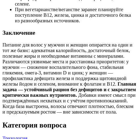
селене.
При вегетарианстве/веганстве заранее планируйте
поступление B12, железа, цинка и достаточного белка
из разнообразных источников.
Заключение
Питание для волос у мужчин и женщин опирается на один и
тот же базис: адекватная калорийность, достаточный белок,
полезные жиры и необходимые витамины с минералами.
Различаются уязвимые места и расстановка приоритетов: у
мужчин — снижение воспалительного фона, стабильная
гликемия, омега‑3, витамин D и цинк; у женщин —
профилактика дефицита железа и поддержка щитовидной
железы йодом и селеном, внимание к фолатам и B12.
Главная
задача — устойчивый рацион без дефицитов и с закрытием
критически важных нутриентов.
Добавки имеют смысл при
подтверждённых нехватках и с учётом противопоказаний.
Когда база выстроена, волосы отвечают плотностью, блеском
и предсказуемым ростом — вне зависимости от пола.
Категория вопроса
Трихология