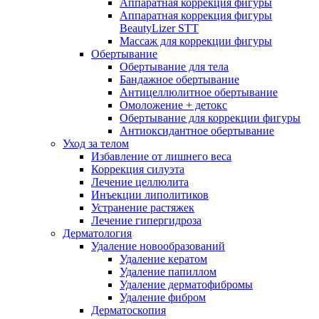
Аппаратная коррекция фигуры
Аппаратная коррекция фигуры
BeautyLizer STT
Массаж для коррекции фигуры
Обертывание
Обертывание для тела
Бандажное обертывание
Антицеллюлитное обертывание
Омоложение + детокс
Обертывание для коррекции фигуры
Антиоксидантное обертывание
Уход за телом
Избавление от лишнего веса
Коррекция силуэта
Лечение целлюлита
Инъекции липолитиков
Устранение растяжек
Лечение гипергидроза
Дерматология
Удаление новообразований
Удаление кератом
Удаление папиллом
Удаление дерматофибромы
Удаление фибром
Дерматоскопия