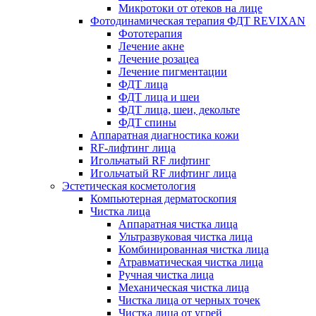
Микротоки от отеков на лице
Фотодинамическая терапия ФДТ REVIXAN
Фототерапия
Лечение акне
Лечение розацеа
Лечение пигментации
ФДТ лица
ФДТ лица и шеи
ФДТ лица, шеи, декольте
ФДТ спины
Аппаратная диагностика кожи
RF-лифтинг лица
Игольчатый RF лифтинг
Игольчатый RF лифтинг лица
Эстетическая косметология
Компьютерная дерматоскопия
Чистка лица
Аппаратная чистка лица
Ультразвуковая чистка лица
Комбинированная чистка лица
Атравматическая чистка лица
Ручная чистка лица
Механическая чистка лица
Чистка лица от черных точек
Чистка лица от угрей