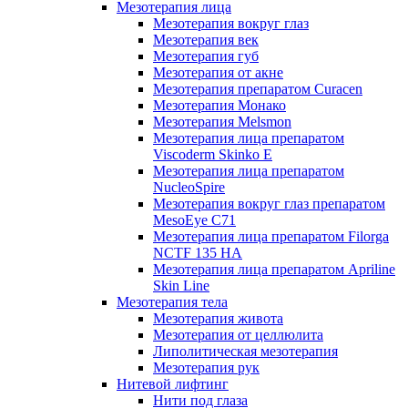
Мезотерапия лица
Мезотерапия вокруг глаз
Мезотерапия век
Мезотерапия губ
Мезотерапия от акне
Мезотерапия препаратом Curacen
Мезотерапия Монако
Мезотерапия Melsmon
Мезотерапия лица препаратом
Viscoderm Skinko E
Мезотерапия лица препаратом
NucleoSpire
Мезотерапия вокруг глаз препаратом
MesoEye С71
Мезотерапия лица препаратом Filorga
NCTF 135 HA
Мезотерапия лица препаратом Apriline
Skin Line
Мезотерапия тела
Мезотерапия живота
Мезотерапия от целлюлита
Липолитическая мезотерапия
Мезотерапия рук
Нитевой лифтинг
Нити под глаза