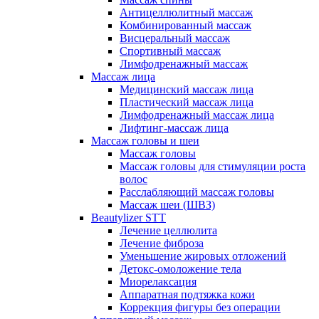
Антицеллюлитный массаж
Комбинированный массаж
Висцеральный массаж
Спортивный массаж
Лимфодренажный массаж
Массаж лица
Медицинский массаж лица
Пластический массаж лица
Лимфодренажный массаж лица
Лифтинг-массаж лица
Массаж головы и шеи
Массаж головы
Массаж головы для стимуляции роста
волос
Расслабляющий массаж головы
Массаж шеи (ШВЗ)
Beautylizer STT
Лечение целлюлита
Лечение фиброза
Уменьшение жировых отложений
Детокс-омоложение тела
Миорелаксация
Аппаратная подтяжка кожи
Коррекция фигуры без операции