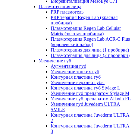
Биоревитализация MesoEye C71
Плазмотерапия лица
PRP плазмогель
PRP терапия Regen Lab (красная
пробирка)
Плазмотерапия Regen Lab Cellular
Matrix (золотая пробирка)
Плазмотерапия Regen Lab ACR-C Plus
(королевский набор)
Плазмотерапия для лица (1 пробирка)
Плазмотерапия для лица (2 пробирки)
Увеличение губ
Аугментация губ
Увеличение тонких губ
Контурная пластика губ
Увеличение верхней губы
Контурная пластика губ Stylage L
Увеличение губ препаратом Stylage M
Увеличение губ препаратом Aliaxin FL
Увеличение губ Juvederm ULTRA
SMILE
Контурная пластика Juvederm ULTRA
2
Контурная пластика Juvederm ULTRA
3