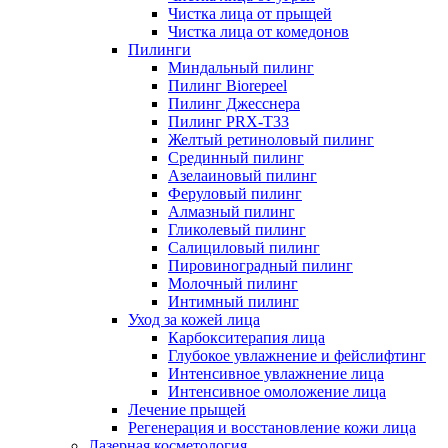
Чистка лица от прыщей
Чистка лица от комедонов
Пилинги
Миндальный пилинг
Пилинг Biorepeel
Пилинг Джесснера
Пилинг PRX-T33
Желтый ретиноловый пилинг
Срединный пилинг
Азелаиновый пилинг
Феруловый пилинг
Алмазный пилинг
Гликолевый пилинг
Салициловый пилинг
Пировиноградный пилинг
Молочный пилинг
Интимный пилинг
Уход за кожей лица
Карбокситерапия лица
Глубокое увлажнение и фейслифтинг
Интенсивное увлажнение лица
Интенсивное омоложение лица
Лечение прыщей
Регенерация и восстановление кожи лица
Лазерная косметология