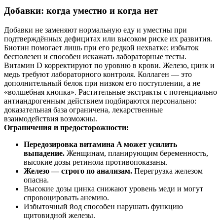
Добавки: когда уместно и когда нет
Добавки не заменяют нормальную еду и уместны при
подтверждённых дефицитах или высоком риске их развития.
Биотин помогает лишь при его редкой нехватке; избыток
бесполезен и способен искажать лабораторные тесты.
Витамин D корректируют по уровню в крови. Железо, цинк и
медь требуют лабораторного контроля. Коллаген — это
дополнительный белок при низком его поступлении, а не
«волшебная кнопка». Растительные экстракты с потенциально
антиандрогенным действием подбираются персонально:
доказательная база ограничена, лекарственные
взаимодействия возможны.
Ограничения и предосторожности:
Передозировка витамина A может усилить
выпадение.
Женщинам, планирующим беременность,
высокие дозы ретинола противопоказаны.
Железо — строго по анализам.
Перегрузка железом
опасна.
Высокие дозы цинка снижают уровень меди и могут
спровоцировать анемию.
Избыточный йод способен нарушать функцию
щитовидной железы.