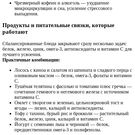
Чрезмерный кофеин и алкоголь — ухудшение
микроциркуляции и сна, усиление стрессового
выпадения.
Продукты и питательные связки, которые
работают
Сбалансированные блюда закрывают сразу несколько задач:
белок, железо, цинк, омега‑3, антиоксиданты и витамин C для
лучшего усвоения.
Практичные комбинации:
Лосось с киноа и салатом из шпината и сладкого перца с
оливковым маслом — белок, омега‑3, фолаты и витамин
C.
Тушёная телятина с фасолью и томатами плюс гречка —
сочетание гемового и негемового железа с источником
витамина C.
Омлет с творогом и зеленью, цельнозерновой тост и
ягоды — лизин, кальций и антиоксиданты.
Тофу с тахини, бурый рис и брокколи — растительный
белок, железо, цинк, кальций и витамин C.
Йогурт с семенами льна и черникой — белок,
предшественники омега‑3 и полифенолы.