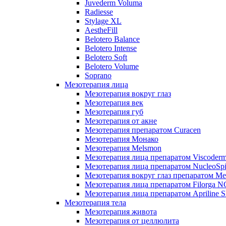
Juvederm Voluma
Radiesse
Stylage XL
AestheFill
Belotero Balance
Belotero Intense
Belotero Soft
Belotero Volume
Soprano
Мезотерапия лица
Мезотерапия вокруг глаз
Мезотерапия век
Мезотерапия губ
Мезотерапия от акне
Мезотерапия препаратом Curacen
Мезотерапия Монако
Мезотерапия Melsmon
Мезотерапия лица препаратом Viscoderm
Мезотерапия лица препаратом NucleoSpi
Мезотерапия вокруг глаз препаратом M
Мезотерапия лица препаратом Filorga 
Мезотерапия лица препаратом Apriline S
Мезотерапия тела
Мезотерапия живота
Мезотерапия от целлюлита