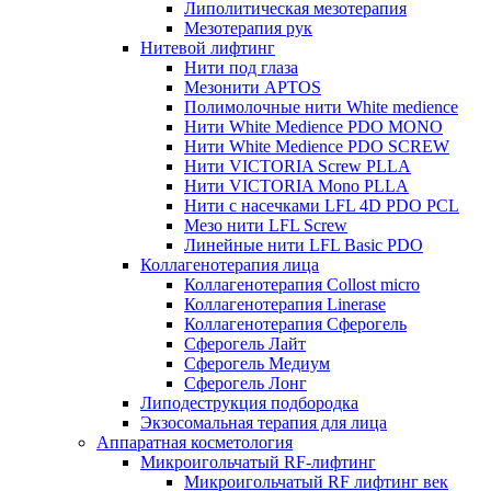
Липолитическая мезотерапия
Мезотерапия рук
Нитевой лифтинг
Нити под глаза
Мезонити APTOS
Полимолочные нити White medience
Нити White Medience PDO MONO
Нити White Medience PDO SCREW
Нити VICTORIA Screw PLLA
Нити VICTORIA Mono PLLA
Нити с насечками LFL 4D PDO PCL
Мезо нити LFL Screw
Линейные нити LFL Basic PDO
Коллагенотерапия лица
Коллагенотерапия Collost micro
Коллагенотерапия Linerase
Коллагенотерапия Сферогель
Сферогель Лайт
Сферогель Медиум
Сферогель Лонг
Липодеструкция подбородка
Экзосомальная терапия для лица
Аппаратная косметология
Микроигольчатый RF-лифтинг
Микроигольчатый RF лифтинг век