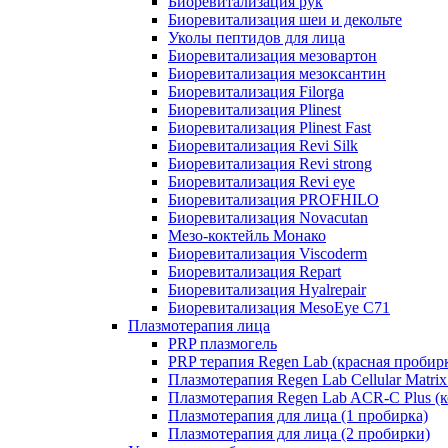
Биоревитализация рук
Биоревитализация шеи и декольте
Уколы пептидов для лица
Биоревитализация мезовартон
Биоревитализация мезоксантин
Биоревитализация Filorga
Биоревитализация Plinest
Биоревитализация Plinest Fast
Биоревитализация Revi Silk
Биоревитализация Revi strong
Биоревитализация Revi eye
Биоревитализация PROFHILO
Биоревитализация Novacutan
Мезо-коктейль Монако
Биоревитализация Viscoderm
Биоревитализация Repart
Биоревитализация Hyalrepair
Биоревитализация MesoEye C71
Плазмотерапия лица
PRP плазмогель
PRP терапия Regen Lab (красная пробир
Плазмотерапия Regen Lab Cellular Matrix
Плазмотерапия Regen Lab ACR-C Plus (к
Плазмотерапия для лица (1 пробирка)
Плазмотерапия для лица (2 пробирки)