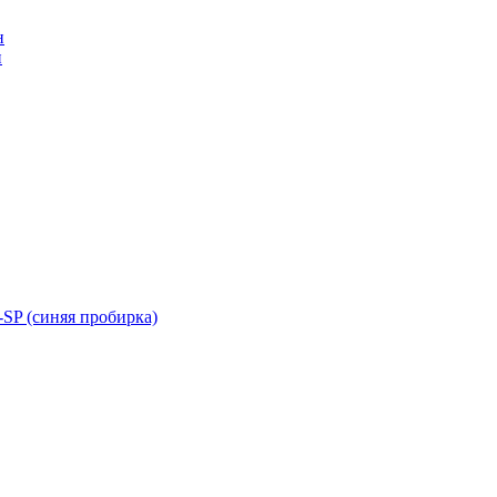
н
н
SP (синяя пробирка)