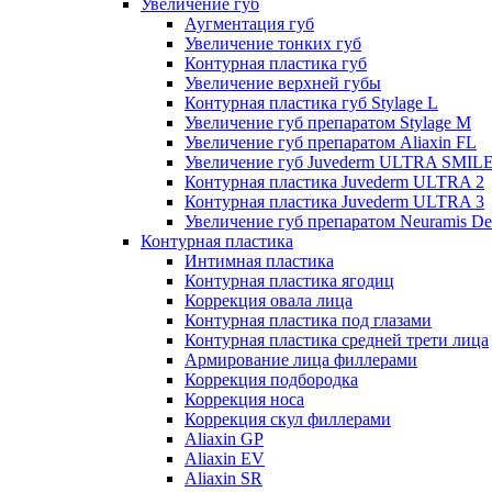
Увеличение губ
Аугментация губ
Увеличение тонких губ
Контурная пластика губ
Увеличение верхней губы
Контурная пластика губ Stylage L
Увеличение губ препаратом Stylage M
Увеличение губ препаратом Aliaxin FL
Увеличение губ Juvederm ULTRA SMIL
Контурная пластика Juvederm ULTRA 2
Контурная пластика Juvederm ULTRA 3
Увеличение губ препаратом Neuramis De
Контурная пластика
Интимная пластика
Контурная пластика ягодиц
Коррекция овала лица
Контурная пластика под глазами
Контурная пластика средней трети лица
Армирование лица филлерами
Коррекция подбородка
Коррекция носа
Коррекция скул филлерами
Aliaxin GP
Aliaxin EV
Aliaxin SR