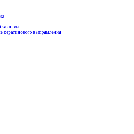
ия
й завивки
ле кератинового выпрямления