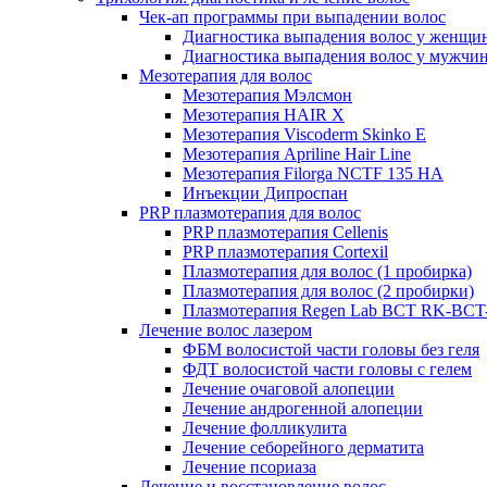
Чек-ап программы при выпадении волос
Диагностика выпадения волос у женщи
Диагностика выпадения волос у мужчи
Мезотерапия для волос
Мезотерапия Мэлсмон
Мезотерапия HAIR X
Мезотерапия Viscoderm Skinko E
Мезотерапия Apriline Hair Line
Мезотерапия Filorga NCTF 135 HA
Инъекции Дипроспан
PRP плазмотерапия для волос
PRP плазмотерапия Cellenis
PRP плазмотерапия Cortexil
Плазмотерапия для волос (1 пробирка)
Плазмотерапия для волос (2 пробирки)
Плазмотерапия Regen Lab BCT RK-BCT-
Лечение волос лазером
ФБМ волосистой части головы без геля
ФДТ волосистой части головы с гелем
Лечение очаговой алопеции
Лечение андрогенной алопеции
Лечение фолликулита
Лечение себорейного дерматита
Лечение псориаза
Лечение и восстановление волос