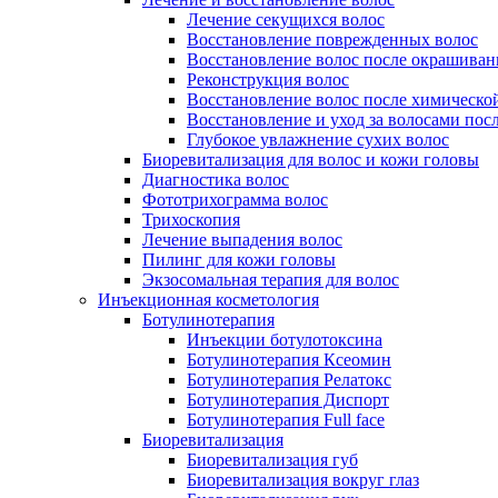
Лечение секущихся волос
Восстановление поврежденных волос
Восстановление волос после окрашиван
Реконструкция волос
Восстановление волос после химическо
Восстановление и уход за волосами пос
Глубокое увлажнение сухих волос
Биоревитализация для волос и кожи головы
Диагностика волос
Фототрихограмма волос
Трихоскопия
Лечение выпадения волос
Пилинг для кожи головы
Экзосомальная терапия для волос
Инъекционная косметология
Ботулинотерапия
Инъекции ботулотоксина
Ботулинотерапия Ксеомин
Ботулинотерапия Релатокс
Ботулинотерапия Диспорт
Ботулинотерапия Full face
Биоревитализация
Биоревитализация губ
Биоревитализация вокруг глаз