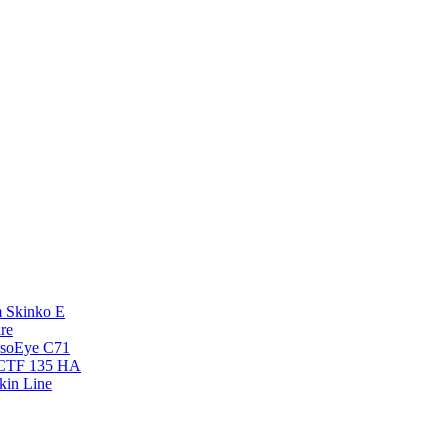
 Skinko E
re
esoEye С71
NCTF 135 HA
kin Line