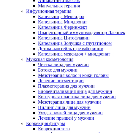
Аппаратный массаж
Мануальная терапия
Инфузионная терапия
Капельница Мексидол
Капельница Милдронат
Капельница Феринжект
Плацентарный иммуномодулятор Лаеннек
Капельница Цитофлавин
Капельница Золушка с глутатионом
Детокс-коктейль с реамберином
Капельница мексидол + милдронат
Мужская косметология
Чистка лица для мужчин
Ботокс для мужчин
Мезотерапия волос и кожи головы
Лечение пигментации
Плазмотерапия для мужчин
Биоревитализация лица для мужчин
Контурная пластика лица для мужчин
Мезотерапия лица для мужчин
Пилинг лица для мужчин
Уход за кожей лица для мужчин
Лечение прыщей у мужчин
Коррекция фигуры
Коррекция тела