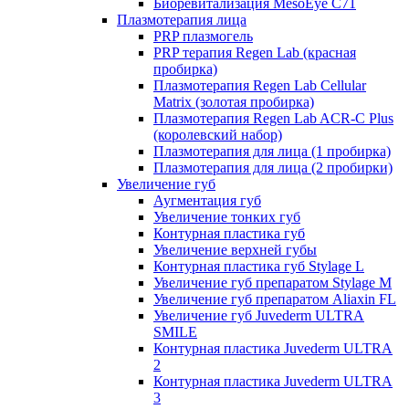
Биоревитализация MesoEye C71
Плазмотерапия лица
PRP плазмогель
PRP терапия Regen Lab (красная
пробирка)
Плазмотерапия Regen Lab Cellular
Matrix (золотая пробирка)
Плазмотерапия Regen Lab ACR-C Plus
(королевский набор)
Плазмотерапия для лица (1 пробирка)
Плазмотерапия для лица (2 пробирки)
Увеличение губ
Аугментация губ
Увеличение тонких губ
Контурная пластика губ
Увеличение верхней губы
Контурная пластика губ Stylage L
Увеличение губ препаратом Stylage M
Увеличение губ препаратом Aliaxin FL
Увеличение губ Juvederm ULTRA
SMILE
Контурная пластика Juvederm ULTRA
2
Контурная пластика Juvederm ULTRA
3