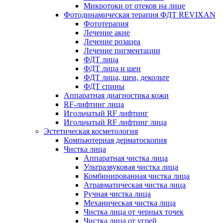
Микротоки от отеков на лице
Фотодинамическая терапия ФДТ REVIXAN
Фототерапия
Лечение акне
Лечение розацеа
Лечение пигментации
ФДТ лица
ФДТ лица и шеи
ФДТ лица, шеи, декольте
ФДТ спины
Аппаратная диагностика кожи
RF-лифтинг лица
Игольчатый RF лифтинг
Игольчатый RF лифтинг лица
Эстетическая косметология
Компьютерная дерматоскопия
Чистка лица
Аппаратная чистка лица
Ультразвуковая чистка лица
Комбинированная чистка лица
Атравматическая чистка лица
Ручная чистка лица
Механическая чистка лица
Чистка лица от черных точек
Чистка лица от угрей