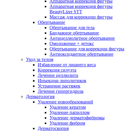
Аппаратная коррекция фигуры
Аппаратная коррекция фигуры
BeautyLizer STT
Массаж для коррекции фигуры
Обертывание
Обертывание для тела
Бандажное обертывание
Антицеллюлитное обертывание
Омоложение + детокс
Обертывание для коррекции фигуры
Антиоксидантное обертывание
Уход за телом
Избавление от лишнего веса
Коррекция силуэта
Лечение целлюлита
Инъекции липолитиков
Устранение растяжек
Лечение гипергидроза
Дерматология
Удаление новообразований
Удаление кератом
Удаление папиллом
Удаление дерматофибромы
Удаление фибром
Дерматоскопия