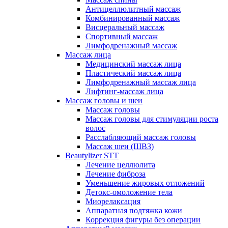
Антицеллюлитный массаж
Комбинированный массаж
Висцеральный массаж
Спортивный массаж
Лимфодренажный массаж
Массаж лица
Медицинский массаж лица
Пластический массаж лица
Лимфодренажный массаж лица
Лифтинг-массаж лица
Массаж головы и шеи
Массаж головы
Массаж головы для стимуляции роста
волос
Расслабляющий массаж головы
Массаж шеи (ШВЗ)
Beautylizer STT
Лечение целлюлита
Лечение фиброза
Уменьшение жировых отложений
Детокс-омоложение тела
Миорелаксация
Аппаратная подтяжка кожи
Коррекция фигуры без операции