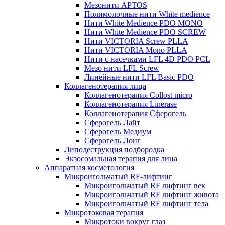
Мезонити APTOS
Полимолочные нити White medience
Нити White Medience PDO MONO
Нити White Medience PDO SCREW
Нити VICTORIA Screw PLLA
Нити VICTORIA Mono PLLA
Нити с насечками LFL 4D PDO PCL
Мезо нити LFL Screw
Линейные нити LFL Basic PDO
Коллагенотерапия лица
Коллагенотерапия Collost micro
Коллагенотерапия Linerase
Коллагенотерапия Сферогель
Сферогель Лайт
Сферогель Медиум
Сферогель Лонг
Липодеструкция подбородка
Экзосомальная терапия для лица
Аппаратная косметология
Микроигольчатый RF-лифтинг
Микроигольчатый RF лифтинг век
Микроигольчатый RF лифтинг живота
Микроигольчатый RF лифтинг тела
Микротоковая терапия
Микротоки вокруг глаз