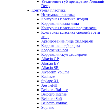
Увеличение губ препаратом Neuramis
Deep
Контурная пластика
Интимная пластика
Контурная пластика ягодиц
Коррекция овала лица
Контурная пластика под глазами
Контурная пластика средней трети
лица
Армирование лица филлерами
Коррекция подбородка
Коррекция носа
Коррекция скул филлерами
Aliaxin GP
Aliaxin EV
Aliaxin SR
Juvederm Voluma
Radiesse
Stylage XL
AestheFill
Belotero Balance
Belotero Intense
Belotero Soft
Belotero Volume
Soprano