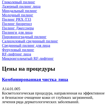
Гликолевый пилинг
Лазерный пилинг лица
Миндальный пилинг
Молочный пилинг
Пилинг PRX-T33
Пилинг биорепил
Пилинг Джесснера
Пилинги для лица
Пировиноградный пилинг
Салициловый срединный пилинг
Срединный пилинг для лица
Феруловый пилинг
RF-лифтинг лица
Микроигольчатый RF-лифтинг
Цены на процедуры
Комбинированная чистка лица
А14.01.005
Косметологическая процедура, направленная на эффективное
и безопасное очищение кожи от глубоких загрязнений,
лечения ряда дерматологических заболеваний.