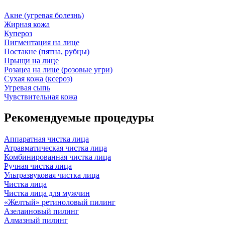
Акне (угревая болезнь)
Жирная кожа
Купероз
Пигментация на лице
Постакне (пятна, рубцы)
Прыщи на лице
Розацеа на лице (розовые угри)
Сухая кожа (ксероз)
Угревая сыпь
Чувствительная кожа
Рекомендуемые процедуры
Аппаратная чистка лица
Атравматическая чистка лица
Комбинированная чистка лица
Ручная чистка лица
Ультразвуковая чистка лица
Чистка лица
Чистка лица для мужчин
«Желтый» ретиноловый пилинг
Азелаиновый пилинг
Алмазный пилинг