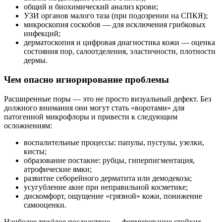
общий и биохимический анализ крови;
УЗИ органов малого таза (при подозрении на СПКЯ);
микроскопия соскобов — для исключения грибковых
инфекций;
дерматоскопия и цифровая диагностика кожи — оценка
состояния пор, салоотделения, эластичности, плотности
дермы.
Чем опасно игнорирование проблемы
Расширенные поры — это не просто визуальный дефект. Без
должного внимания они могут стать «воротами» для
патогенной микрофлоры и привести к следующим
осложнениям:
воспалительные процессы: папулы, пустулы, узелки,
кисты;
образование постакне: рубцы, гиперпигментация,
атрофические ямки;
развитие себорейного дерматита или демодекоза;
усугубление акне при неправильной косметике;
дискомфорт, ощущение «грязной» кожи, понижение
самооценки.
Наиболее тяжёлое последствие — формирование стойких