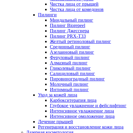
Чистка лица от прыщей
Чистка лица от комедонов
Пилинги
Миндальный пилинг
Пилинг Biorepeel
Пилинг Джесснера
Пилинг PRX-T33
Желтый ретиноловый пилинг
Срединный пилинг
Азелаиновый пилинг
Феруловый пилинг
Алмазный пилинг
Гликолевый пилинг
Салициловый пилинг
Пировиноградный пилинг
Молочный пилинг
Интимный пилинг
Уход за кожей лица
Карбокситерапия лица
Глубокое увлажнение и фейслифтинг
Интенсивное увлажнение лица
Интенсивное омоложение лица
Лечение прыщей
Регенерация и восстановление кожи лица
Лазерная косметология