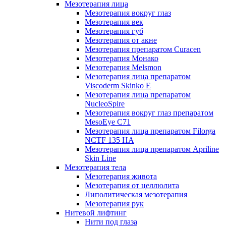
Мезотерапия лица
Мезотерапия вокруг глаз
Мезотерапия век
Мезотерапия губ
Мезотерапия от акне
Мезотерапия препаратом Curacen
Мезотерапия Монако
Мезотерапия Melsmon
Мезотерапия лица препаратом
Viscoderm Skinko E
Мезотерапия лица препаратом
NucleoSpire
Мезотерапия вокруг глаз препаратом
MesoEye С71
Мезотерапия лица препаратом Filorga
NCTF 135 HA
Мезотерапия лица препаратом Apriline
Skin Line
Мезотерапия тела
Мезотерапия живота
Мезотерапия от целлюлита
Липолитическая мезотерапия
Мезотерапия рук
Нитевой лифтинг
Нити под глаза