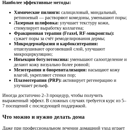
Наиболее эффективные методы:
Химические пилинги:
салициловый, миндальный,
ретиноевый — растворяют комедоны, уменьшают поры;
Лазерная шлифовка:
улучшает текстуру кожи,
стимулирует выработку коллагена;
Фракционная терапия (Fraxel, RF-микроиглы):
сужает поры за счёт ремоделирования дермы;
Микродермабразия и карбокситерапия:
отшелушивают ороговевший слой, улучшают
микроциркуляцию;
Инъекции ботулотоксина:
уменьшают салоотделение и
делают кожу визуально более ровной;
Мезотерапия и биоревитализация:
насыщают кожу
влагой, укрепляют стенки пор;
Плазмотерапия (PRP):
активирует регенерацию и
улучшает рельеф.
Иногда достаточно 2–3 процедур, чтобы получить
выраженный эффект. В сложных случаях требуется курс из 5–
7 посещений с последующей поддержкой.
Что можно и нужно делать дома
Даже при профессиональном лечении домашний уход играет