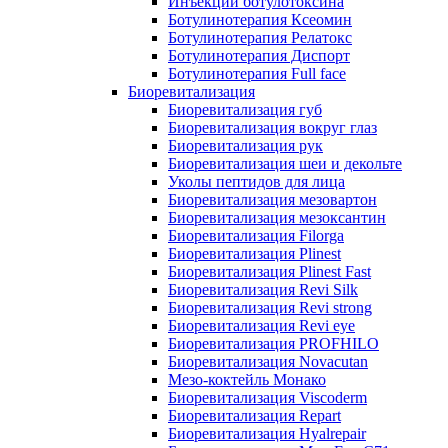
Инъекции ботулотоксина
Ботулинотерапия Ксеомин
Ботулинотерапия Релатокс
Ботулинотерапия Диспорт
Ботулинотерапия Full face
Биоревитализация
Биоревитализация губ
Биоревитализация вокруг глаз
Биоревитализация рук
Биоревитализация шеи и декольте
Уколы пептидов для лица
Биоревитализация мезовартон
Биоревитализация мезоксантин
Биоревитализация Filorga
Биоревитализация Plinest
Биоревитализация Plinest Fast
Биоревитализация Revi Silk
Биоревитализация Revi strong
Биоревитализация Revi eye
Биоревитализация PROFHILO
Биоревитализация Novacutan
Мезо-коктейль Монако
Биоревитализация Viscoderm
Биоревитализация Repart
Биоревитализация Hyalrepair