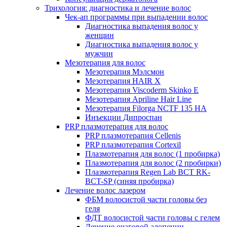
Трихология: диагностика и лечение волос
Чек-ап программы при выпадении волос
Диагностика выпадения волос у
женщин
Диагностика выпадения волос у
мужчин
Мезотерапия для волос
Мезотерапия Мэлсмон
Мезотерапия HAIR X
Мезотерапия Viscoderm Skinko E
Мезотерапия Apriline Hair Line
Мезотерапия Filorga NCTF 135 HA
Инъекции Дипроспан
PRP плазмотерапия для волос
PRP плазмотерапия Cellenis
PRP плазмотерапия Cortexil
Плазмотерапия для волос (1 пробирка)
Плазмотерапия для волос (2 пробирки)
Плазмотерапия Regen Lab BCT RK-
BCT-SP (синяя пробирка)
Лечение волос лазером
ФБМ волосистой части головы без
геля
ФДТ волосистой части головы с гелем
Лечение очаговой алопеции