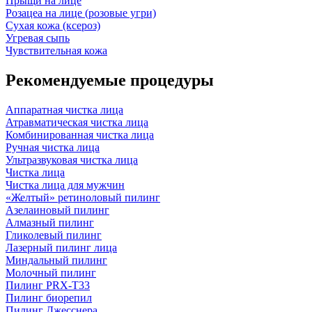
Прыщи на лице
Розацеа на лице (розовые угри)
Сухая кожа (ксероз)
Угревая сыпь
Чувствительная кожа
Рекомендуемые процедуры
Аппаратная чистка лица
Атравматическая чистка лица
Комбинированная чистка лица
Ручная чистка лица
Ультразвуковая чистка лица
Чистка лица
Чистка лица для мужчин
«Желтый» ретиноловый пилинг
Азелаиновый пилинг
Алмазный пилинг
Гликолевый пилинг
Лазерный пилинг лица
Миндальный пилинг
Молочный пилинг
Пилинг PRX-T33
Пилинг биорепил
Пилинг Джесснера