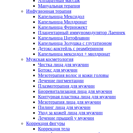
Аппаратный массаж
Мануальная терапия
Инфузионная терапия
Капельница Мексидол
Капельница Милдронат
Капельница Феринжект
Плацентарный иммуномодулятор Лаеннек
Капельница Цитофлавин
Капельница Золушка с глутатионом
Детокс-коктейль с реамберином
Капельница мексидол + милдронат
Мужская косметология
Чистка лица для мужчин
Ботокс для мужчин
Мезотерапия волос и кожи головы
Лечение пигментации
Плазмотерапия для мужчин
Биоревитализация лица для мужчин
Контурная пластика лица для мужчин
Мезотерапия лица для мужчин
Пилинг лица для мужчин
Уход за кожей лица для мужчин
Лечение прыщей у мужчин
Коррекция фигуры
Коррекция тела