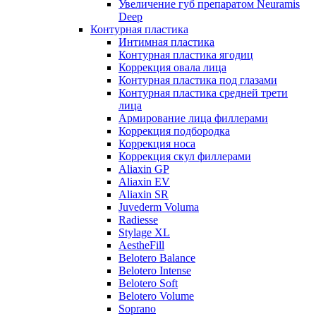
Увеличение губ препаратом Neuramis
Deep
Контурная пластика
Интимная пластика
Контурная пластика ягодиц
Коррекция овала лица
Контурная пластика под глазами
Контурная пластика средней трети
лица
Армирование лица филлерами
Коррекция подбородка
Коррекция носа
Коррекция скул филлерами
Aliaxin GP
Aliaxin EV
Aliaxin SR
Juvederm Voluma
Radiesse
Stylage XL
AestheFill
Belotero Balance
Belotero Intense
Belotero Soft
Belotero Volume
Soprano