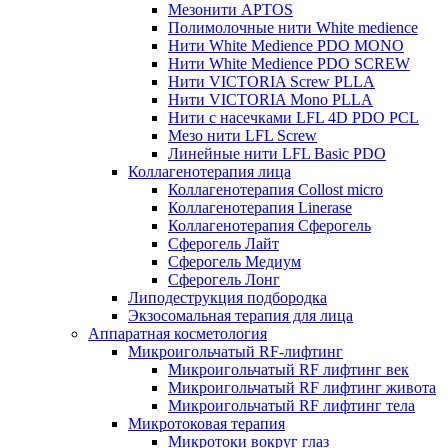
Мезонити APTOS
Полимолочные нити White medience
Нити White Medience PDO MONO
Нити White Medience PDO SCREW
Нити VICTORIA Screw PLLA
Нити VICTORIA Mono PLLA
Нити с насечками LFL 4D PDO PCL
Мезо нити LFL Screw
Линейные нити LFL Basic PDO
Коллагенотерапия лица
Коллагенотерапия Collost micro
Коллагенотерапия Linerase
Коллагенотерапия Сферогель
Сферогель Лайт
Сферогель Медиум
Сферогель Лонг
Липодеструкция подбородка
Экзосомальная терапия для лица
Аппаратная косметология
Микроигольчатый RF-лифтинг
Микроигольчатый RF лифтинг век
Микроигольчатый RF лифтинг живота
Микроигольчатый RF лифтинг тела
Микротоковая терапия
Микротоки вокруг глаз