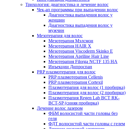
Трихология: диагностика и лечение волос
Чек-ап программы при выпадении волос
Диагностика выпадения волос у
женщин
Диагностика выпадения волос у
мужчин
Мезотерапия для волос
Мезотерапия Мэлсмон
Мезотерапия HAIR X
Мезотерапия Viscoderm Skinko E
Мезотерапия Apriline Hair Line
Мезотерапия Filorga NCTF 135 HA
Инъекции Дипроспан
PRP плазмотерапия для волос
PRP плазмотерапия Cellenis
PRP плазмотерапия Cortexil
Плазмотерапия для волос (1 пробирка)
Плазмотерапия для волос (2 пробирки)
Плазмотерапия Regen Lab BCT RK-
BCT-SP (синяя пробирка)
Лечение волос лазером
ФБМ волосистой части головы без
геля
ФДТ волосистой части головы с гелем
Лечение очаговой алопеции