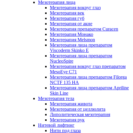
Мезотерапия лица
Мезотерапия вокруг глаз
Мезотерапия век
Мезотерапия губ
Мезотерапия от акне
Мезотерапия препаратом Curacen
Мезотерапия Монако
Мезотерапия Melsmon
Мезотерапия лица препаратом
Viscoderm Skinko E
Мезотерапия лица препаратом
NucleoSpire
Мезотерапия вокруг глаз препаратом
MesoEye С71
Мезотерапия лица препаратом Filorga
NCTF 135 HA
Мезотерапия лица препаратом Apriline
Skin Line
Мезотерапия тела
Мезотерапия живота
Мезотерапия от целлюлита
Липолитическая мезотерапия
Мезотерапия рук
Нитевой лифтинг
Нити под глаза