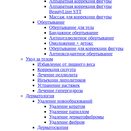
Аппаратная коррекция фигуры
Аппаратная коррекция фигуры
BeautyLizer STT
Массаж для коррекции фигуры
Обертывание
Обертывание для тела
Бандажное обертывание
Антицеллюлитное обертывание
Омоложение + детокс
Обертывание для коррекции фигуры
Антиоксидантное обертывание
Уход за телом
Избавление от лишнего веса
Коррекция силуэта
Лечение целлюлита
Инъекции липолитиков
Устранение растяжек
Лечение гипергидроза
Дерматология
Удаление новообразований
Удаление кератом
Удаление папиллом
Удаление дерматофибромы
Удаление фибром
Дерматоскопия