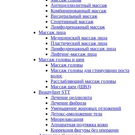
Антицеллюлитный массаж
Комбинированный массаж
Висцеральный массаж
Спортивный массаж
Лимфодренажный массаж
Массаж лица
Медицинский массаж лица
Пластический массаж лица
Лимфодренажный массаж лица
Лифтинг-массаж лица
Массаж головы и шеи
Массаж головы
Массаж головы для стимуляции роста
волос
Расслабляющий массаж головы
Массаж шеи (ШВЗ)
Beautylizer STT
Лечение целлюлита
Лечение фиброза
Уменьшение жировых отложений
Детокс-омоложение тела
Миорелаксация
Аппаратная подтяжка кожи
Коррекция фигуры без операции