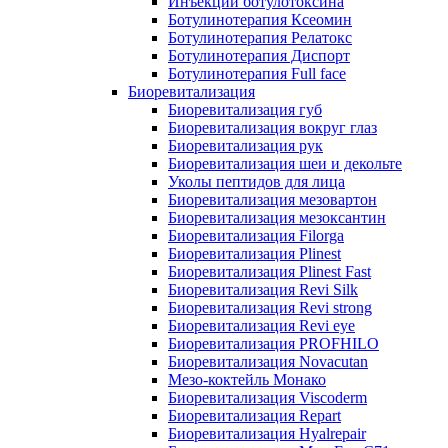
Инъекции ботулотоксина
Ботулинотерапия Ксеомин
Ботулинотерапия Релатокс
Ботулинотерапия Диспорт
Ботулинотерапия Full face
Биоревитализация
Биоревитализация губ
Биоревитализация вокруг глаз
Биоревитализация рук
Биоревитализация шеи и декольте
Уколы пептидов для лица
Биоревитализация мезовартон
Биоревитализация мезоксантин
Биоревитализация Filorga
Биоревитализация Plinest
Биоревитализация Plinest Fast
Биоревитализация Revi Silk
Биоревитализация Revi strong
Биоревитализация Revi eye
Биоревитализация PROFHILO
Биоревитализация Novacutan
Мезо-коктейль Монако
Биоревитализация Viscoderm
Биоревитализация Repart
Биоревитализация Hyalrepair