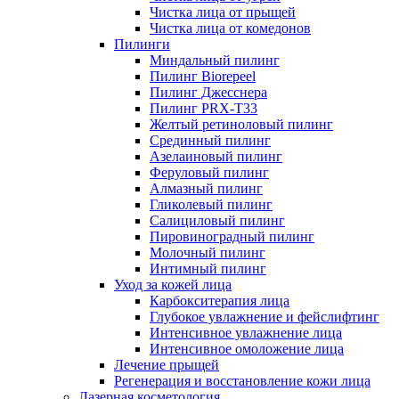
Чистка лица от прыщей
Чистка лица от комедонов
Пилинги
Миндальный пилинг
Пилинг Biorepeel
Пилинг Джесснера
Пилинг PRX-T33
Желтый ретиноловый пилинг
Срединный пилинг
Азелаиновый пилинг
Феруловый пилинг
Алмазный пилинг
Гликолевый пилинг
Салициловый пилинг
Пировиноградный пилинг
Молочный пилинг
Интимный пилинг
Уход за кожей лица
Карбокситерапия лица
Глубокое увлажнение и фейслифтинг
Интенсивное увлажнение лица
Интенсивное омоложение лица
Лечение прыщей
Регенерация и восстановление кожи лица
Лазерная косметология