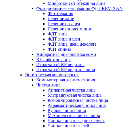
Микротоки от отеков на лице
Фотодинамическая терапия ФДТ REVIXAN
Фототерапия
Лечение акне
Лечение розацеа
Лечение пигментации
ФДТ лица
ФДТ лица и шеи
ФДТ лица, шеи, декольте
ФДТ спины
Аппаратная диагностика кожи
RF-лифтинг лица
Игольчатый RF лифтинг
Игольчатый RF лифтинг лица
Эстетическая косметология
Компьютерная дерматоскопия
Чистка лица
Аппаратная чистка лица
Ультразвуковая чистка лица
Комбинированная чистка лица
Атравматическая чистка лица
Ручная чистка лица
Механическая чистка лица
Чистка лица от черных точек
Чистка лица от угрей