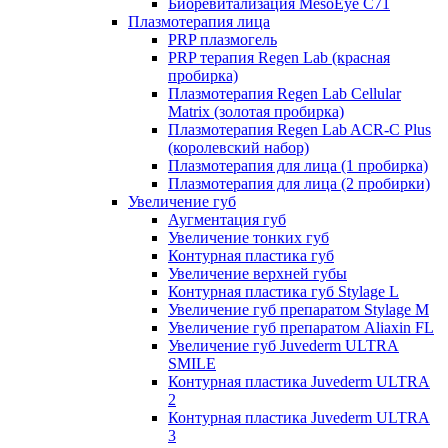
Биоревитализация MesoEye C71
Плазмотерапия лица
PRP плазмогель
PRP терапия Regen Lab (красная
пробирка)
Плазмотерапия Regen Lab Cellular
Matrix (золотая пробирка)
Плазмотерапия Regen Lab ACR-C Plus
(королевский набор)
Плазмотерапия для лица (1 пробирка)
Плазмотерапия для лица (2 пробирки)
Увеличение губ
Аугментация губ
Увеличение тонких губ
Контурная пластика губ
Увеличение верхней губы
Контурная пластика губ Stylage L
Увеличение губ препаратом Stylage M
Увеличение губ препаратом Aliaxin FL
Увеличение губ Juvederm ULTRA
SMILE
Контурная пластика Juvederm ULTRA
2
Контурная пластика Juvederm ULTRA
3