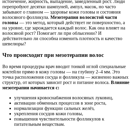
истончение, жирность, выпадение, замедленный рост. Люди
перепробуют десятки шампуней, ампул, масок, но часто
забывают о главном — здоровье кожи головы и состояния
волосяного фолликула.
Мезотерапия волосистой части
головы
— это метод, который действует не поверхностно, а
на уровне, где зарождается каждый волос. Как она влияет на
волосяной рост? Помогает ли при облысении? И
действительно ли способна изменить плотность и качество
шевелюры?
Что происходит при мезотерапии волос
Во время процедуры врач вводит тонкой иглой специальные
коктейли прямо в кожу головы — на глубину 2–4 мм. Это
точка расположения сосуда и фолликула — жизненно важных
структур, от которых зависит рост и питание волоса.
Влияние
мезотерапии начинается с:
улучшения кровоснабжения волосяных луковиц,
активации обменных процессов в зоне роста,
нормализации функции сальных желёз,
укрепления сосудов кожи головы,
повышения чувствительности фолликулов к
питательным веществам.