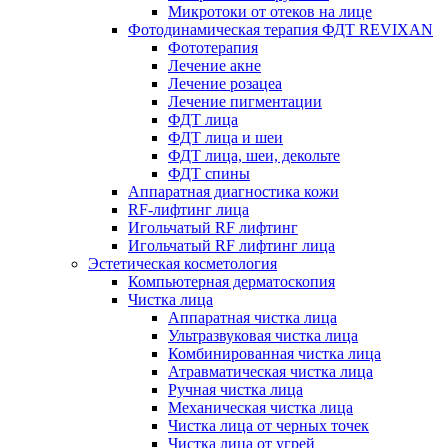
Микротоки от отеков на лице
Фотодинамическая терапия ФДТ REVIXAN
Фототерапия
Лечение акне
Лечение розацеа
Лечение пигментации
ФДТ лица
ФДТ лица и шеи
ФДТ лица, шеи, декольте
ФДТ спины
Аппаратная диагностика кожи
RF-лифтинг лица
Игольчатый RF лифтинг
Игольчатый RF лифтинг лица
Эстетическая косметология
Компьютерная дерматоскопия
Чистка лица
Аппаратная чистка лица
Ультразвуковая чистка лица
Комбинированная чистка лица
Атравматическая чистка лица
Ручная чистка лица
Механическая чистка лица
Чистка лица от черных точек
Чистка лица от угрей