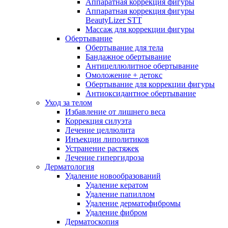
Аппаратная коррекция фигуры
Аппаратная коррекция фигуры
BeautyLizer STT
Массаж для коррекции фигуры
Обертывание
Обертывание для тела
Бандажное обертывание
Антицеллюлитное обертывание
Омоложение + детокс
Обертывание для коррекции фигуры
Антиоксидантное обертывание
Уход за телом
Избавление от лишнего веса
Коррекция силуэта
Лечение целлюлита
Инъекции липолитиков
Устранение растяжек
Лечение гипергидроза
Дерматология
Удаление новообразований
Удаление кератом
Удаление папиллом
Удаление дерматофибромы
Удаление фибром
Дерматоскопия