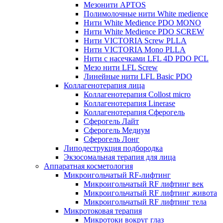
Мезонити APTOS
Полимолочные нити White medience
Нити White Medience PDO MONO
Нити White Medience PDO SCREW
Нити VICTORIA Screw PLLA
Нити VICTORIA Mono PLLA
Нити с насечками LFL 4D PDO PCL
Мезо нити LFL Screw
Линейные нити LFL Basic PDO
Коллагенотерапия лица
Коллагенотерапия Collost micro
Коллагенотерапия Linerase
Коллагенотерапия Сферогель
Сферогель Лайт
Сферогель Медиум
Сферогель Лонг
Липодеструкция подбородка
Экзосомальная терапия для лица
Аппаратная косметология
Микроигольчатый RF-лифтинг
Микроигольчатый RF лифтинг век
Микроигольчатый RF лифтинг живота
Микроигольчатый RF лифтинг тела
Микротоковая терапия
Микротоки вокруг глаз