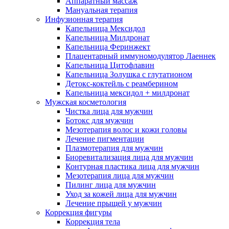
Аппаратный массаж
Мануальная терапия
Инфузионная терапия
Капельница Мексидол
Капельница Милдронат
Капельница Феринжект
Плацентарный иммуномодулятор Лаеннек
Капельница Цитофлавин
Капельница Золушка с глутатионом
Детокс-коктейль с реамберином
Капельница мексидол + милдронат
Мужская косметология
Чистка лица для мужчин
Ботокс для мужчин
Мезотерапия волос и кожи головы
Лечение пигментации
Плазмотерапия для мужчин
Биоревитализация лица для мужчин
Контурная пластика лица для мужчин
Мезотерапия лица для мужчин
Пилинг лица для мужчин
Уход за кожей лица для мужчин
Лечение прыщей у мужчин
Коррекция фигуры
Коррекция тела