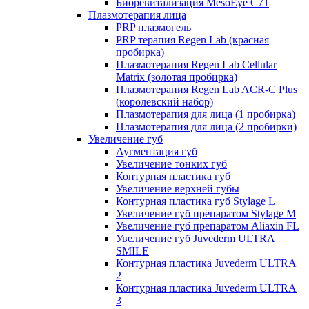
Биоревитализация MesoEye C71
Плазмотерапия лица
PRP плазмогель
PRP терапия Regen Lab (красная
пробирка)
Плазмотерапия Regen Lab Cellular
Matrix (золотая пробирка)
Плазмотерапия Regen Lab ACR-C Plus
(королевский набор)
Плазмотерапия для лица (1 пробирка)
Плазмотерапия для лица (2 пробирки)
Увеличение губ
Аугментация губ
Увеличение тонких губ
Контурная пластика губ
Увеличение верхней губы
Контурная пластика губ Stylage L
Увеличение губ препаратом Stylage M
Увеличение губ препаратом Aliaxin FL
Увеличение губ Juvederm ULTRA
SMILE
Контурная пластика Juvederm ULTRA
2
Контурная пластика Juvederm ULTRA
3