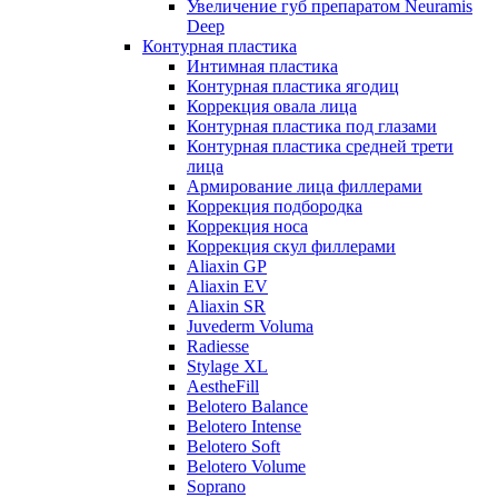
Увеличение губ препаратом Neuramis
Deep
Контурная пластика
Интимная пластика
Контурная пластика ягодиц
Коррекция овала лица
Контурная пластика под глазами
Контурная пластика средней трети
лица
Армирование лица филлерами
Коррекция подбородка
Коррекция носа
Коррекция скул филлерами
Aliaxin GP
Aliaxin EV
Aliaxin SR
Juvederm Voluma
Radiesse
Stylage XL
AestheFill
Belotero Balance
Belotero Intense
Belotero Soft
Belotero Volume
Soprano