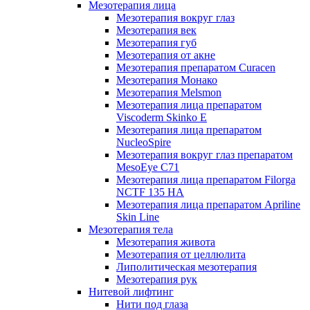
Мезотерапия лица
Мезотерапия вокруг глаз
Мезотерапия век
Мезотерапия губ
Мезотерапия от акне
Мезотерапия препаратом Curacen
Мезотерапия Монако
Мезотерапия Melsmon
Мезотерапия лица препаратом
Viscoderm Skinko E
Мезотерапия лица препаратом
NucleoSpire
Мезотерапия вокруг глаз препаратом
MesoEye С71
Мезотерапия лица препаратом Filorga
NCTF 135 HA
Мезотерапия лица препаратом Apriline
Skin Line
Мезотерапия тела
Мезотерапия живота
Мезотерапия от целлюлита
Липолитическая мезотерапия
Мезотерапия рук
Нитевой лифтинг
Нити под глаза