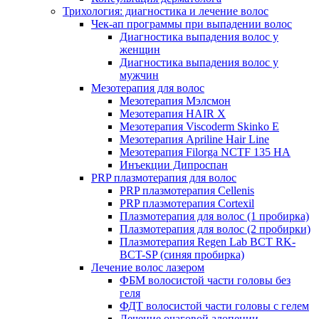
Трихология: диагностика и лечение волос
Чек-ап программы при выпадении волос
Диагностика выпадения волос у
женщин
Диагностика выпадения волос у
мужчин
Мезотерапия для волос
Мезотерапия Мэлсмон
Мезотерапия HAIR X
Мезотерапия Viscoderm Skinko E
Мезотерапия Apriline Hair Line
Мезотерапия Filorga NCTF 135 HA
Инъекции Дипроспан
PRP плазмотерапия для волос
PRP плазмотерапия Cellenis
PRP плазмотерапия Cortexil
Плазмотерапия для волос (1 пробирка)
Плазмотерапия для волос (2 пробирки)
Плазмотерапия Regen Lab BCT RK-
BCT-SP (синяя пробирка)
Лечение волос лазером
ФБМ волосистой части головы без
геля
ФДТ волосистой части головы с гелем
Лечение очаговой алопеции