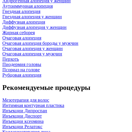
Андрогенная алопеция у женщин
Аутоиммунная алопеция
Гнездная алопеция
Гнездная алопеция у женщин
Диффузная алопеция
Диффузная алопеция у женщин
Жирная себорея
Очаговая алопеция
Очаговая алопеция бороды у мужчин
Очаговая алопеция у женщин
Очаговая алопеция у мужчин
Перхоть
Пиодермия головы
Псориаз на голове
Рубцовая алопеция
Рекомендуемые процедуры
Мезотерапия для волос
Интимная контурная пластика
Инъекции Дипроспан
Инъекции Диспорт
Инъекции ксеомина
Инъекции Релатокс
Коллагенотерапия лица