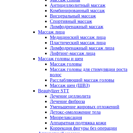
Антицеллюлитный массаж
Комбинированный массаж
Висцеральный массаж
Спортивный массаж
Лимфодренажный массаж
Массаж лица
Медицинский массаж лица
Пластический массаж лица
Лимфодренажный массаж лица
Лифтинг-массаж лица
Массаж головы и шеи
Массаж головы
Массаж головы для стимуляции роста
волос
Расслабляющий массаж головы
Массаж шеи (ШВЗ)
Beautylizer STT
Лечение целлюлита
Лечение фиброза
Уменьшение жировых отложений
Детокс-омоложение тела
Миорелаксация
Аппаратная подтяжка кожи
Коррекция фигуры без операции