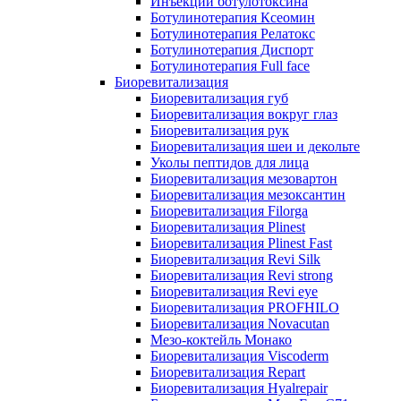
Инъекции ботулотоксина
Ботулинотерапия Ксеомин
Ботулинотерапия Релатокс
Ботулинотерапия Диспорт
Ботулинотерапия Full face
Биоревитализация
Биоревитализация губ
Биоревитализация вокруг глаз
Биоревитализация рук
Биоревитализация шеи и декольте
Уколы пептидов для лица
Биоревитализация мезовартон
Биоревитализация мезоксантин
Биоревитализация Filorga
Биоревитализация Plinest
Биоревитализация Plinest Fast
Биоревитализация Revi Silk
Биоревитализация Revi strong
Биоревитализация Revi eye
Биоревитализация PROFHILO
Биоревитализация Novacutan
Мезо-коктейль Монако
Биоревитализация Viscoderm
Биоревитализация Repart
Биоревитализация Hyalrepair