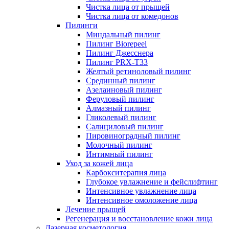
Чистка лица от прыщей
Чистка лица от комедонов
Пилинги
Миндальный пилинг
Пилинг Biorepeel
Пилинг Джесснера
Пилинг PRX-T33
Желтый ретиноловый пилинг
Срединный пилинг
Азелаиновый пилинг
Феруловый пилинг
Алмазный пилинг
Гликолевый пилинг
Салициловый пилинг
Пировиноградный пилинг
Молочный пилинг
Интимный пилинг
Уход за кожей лица
Карбокситерапия лица
Глубокое увлажнение и фейслифтинг
Интенсивное увлажнение лица
Интенсивное омоложение лица
Лечение прыщей
Регенерация и восстановление кожи лица
Лазерная косметология