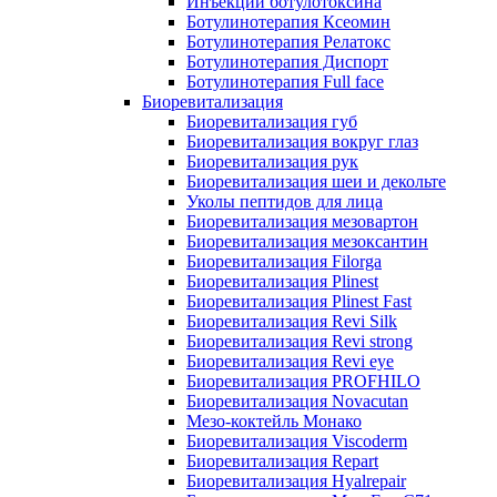
Инъекции ботулотоксина
Ботулинотерапия Ксеомин
Ботулинотерапия Релатокс
Ботулинотерапия Диспорт
Ботулинотерапия Full face
Биоревитализация
Биоревитализация губ
Биоревитализация вокруг глаз
Биоревитализация рук
Биоревитализация шеи и декольте
Уколы пептидов для лица
Биоревитализация мезовартон
Биоревитализация мезоксантин
Биоревитализация Filorga
Биоревитализация Plinest
Биоревитализация Plinest Fast
Биоревитализация Revi Silk
Биоревитализация Revi strong
Биоревитализация Revi eye
Биоревитализация PROFHILO
Биоревитализация Novacutan
Мезо-коктейль Монако
Биоревитализация Viscoderm
Биоревитализация Repart
Биоревитализация Hyalrepair