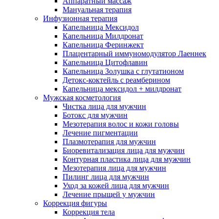
Аппаратный массаж
Мануальная терапия
Инфузионная терапия
Капельница Мексидол
Капельница Милдронат
Капельница Феринжект
Плацентарный иммуномодулятор Лаеннек
Капельница Цитофлавин
Капельница Золушка с глутатионом
Детокс-коктейль с реамберином
Капельница мексидол + милдронат
Мужская косметология
Чистка лица для мужчин
Ботокс для мужчин
Мезотерапия волос и кожи головы
Лечение пигментации
Плазмотерапия для мужчин
Биоревитализация лица для мужчин
Контурная пластика лица для мужчин
Мезотерапия лица для мужчин
Пилинг лица для мужчин
Уход за кожей лица для мужчин
Лечение прыщей у мужчин
Коррекция фигуры
Коррекция тела