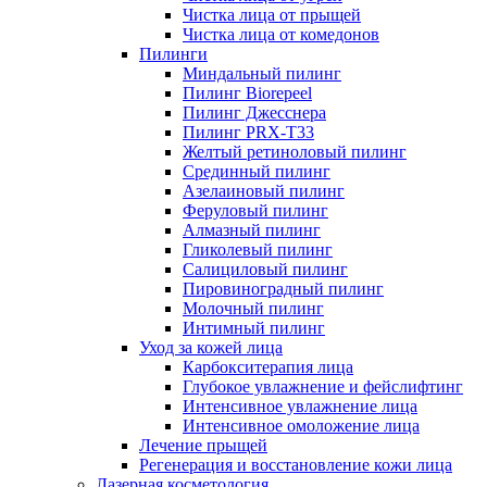
Чистка лица от прыщей
Чистка лица от комедонов
Пилинги
Миндальный пилинг
Пилинг Biorepeel
Пилинг Джесснера
Пилинг PRX-T33
Желтый ретиноловый пилинг
Срединный пилинг
Азелаиновый пилинг
Феруловый пилинг
Алмазный пилинг
Гликолевый пилинг
Салициловый пилинг
Пировиноградный пилинг
Молочный пилинг
Интимный пилинг
Уход за кожей лица
Карбокситерапия лица
Глубокое увлажнение и фейслифтинг
Интенсивное увлажнение лица
Интенсивное омоложение лица
Лечение прыщей
Регенерация и восстановление кожи лица
Лазерная косметология