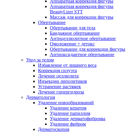
Аппаратная коррекция фигуры
Аппаратная коррекция фигуры
BeautyLizer STT
Массаж для коррекции фигуры
Обертывание
Обертывание для тела
Бандажное обертывание
Антицеллюлитное обертывание
Омоложение + детокс
Обертывание для коррекции фигуры
Антиоксидантное обертывание
Уход за телом
Избавление от лишнего веса
Коррекция силуэта
Лечение целлюлита
Инъекции липолитиков
Устранение растяжек
Лечение гипергидроза
Дерматология
Удаление новообразований
Удаление кератом
Удаление папиллом
Удаление дерматофибромы
Удаление фибром
Дерматоскопия