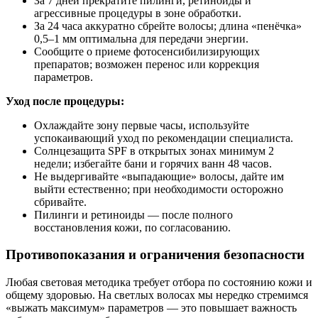
За 7 дней прекратите пилинги, ретиноиды и
агрессивные процедуры в зоне обработки.
За 24 часа аккуратно сбрейте волосы; длина «пенёчка»
0,5–1 мм оптимальна для передачи энергии.
Сообщите о приеме фотосенсибилизирующих
препаратов; возможен перенос или коррекция
параметров.
Уход после процедуры:
Охлаждайте зону первые часы, используйте
успокаивающий уход по рекомендации специалиста.
Солнцезащита SPF в открытых зонах минимум 2
недели; избегайте бани и горячих ванн 48 часов.
Не выдергивайте «выпадающие» волосы, дайте им
выйти естественно; при необходимости осторожно
сбривайте.
Пилинги и ретиноиды — после полного
восстановления кожи, по согласованию.
Противопоказания и ограничения безопасности
Любая световая методика требует отбора по состоянию кожи и
общему здоровью. На светлых волосах мы нередко стремимся
«выжать максимум» параметров — это повышает важность