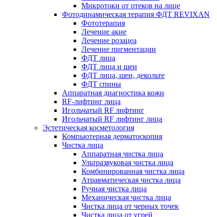
Микротоки от отеков на лице
Фотодинамическая терапия ФДТ REVIXAN
Фототерапия
Лечение акне
Лечение розацеа
Лечение пигментации
ФДТ лица
ФДТ лица и шеи
ФДТ лица, шеи, декольте
ФДТ спины
Аппаратная диагностика кожи
RF-лифтинг лица
Игольчатый RF лифтинг
Игольчатый RF лифтинг лица
Эстетическая косметология
Компьютерная дерматоскопия
Чистка лица
Аппаратная чистка лица
Ультразвуковая чистка лица
Комбинированная чистка лица
Атравматическая чистка лица
Ручная чистка лица
Механическая чистка лица
Чистка лица от черных точек
Чистка лица от угрей