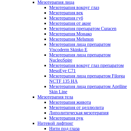
Мезотерапия лица
Мезотерапия вокруг глаз
Мезотерапия век
Мезотерапия губ
Мезотерапия от акне
Мезотерапия препаратом Curacen
Мезотерапия Монако
Мезотерапия Melsmon
Мезотерапия лица препаратом
Viscoderm Skinko E
Мезотерапия лица препаратом
NucleoSpire
Мезотерапия вокруг глаз препаратом
MesoEye С71
Мезотерапия лица препаратом Filorga
NCTF 135 HA
Мезотерапия лица препаратом Apriline
Skin Line
Мезотерапия тела
Мезотерапия живота
Мезотерапия от целлюлита
Липолитическая мезотерапия
Мезотерапия рук
Нитевой лифтинг
Нити под глаза