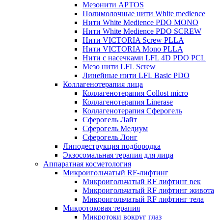
Мезонити APTOS
Полимолочные нити White medience
Нити White Medience PDO MONO
Нити White Medience PDO SCREW
Нити VICTORIA Screw PLLA
Нити VICTORIA Mono PLLA
Нити с насечками LFL 4D PDO PCL
Мезо нити LFL Screw
Линейные нити LFL Basic PDO
Коллагенотерапия лица
Коллагенотерапия Collost micro
Коллагенотерапия Linerase
Коллагенотерапия Сферогель
Сферогель Лайт
Сферогель Медиум
Сферогель Лонг
Липодеструкция подбородка
Экзосомальная терапия для лица
Аппаратная косметология
Микроигольчатый RF-лифтинг
Микроигольчатый RF лифтинг век
Микроигольчатый RF лифтинг живота
Микроигольчатый RF лифтинг тела
Микротоковая терапия
Микротоки вокруг глаз