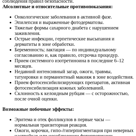
соблюдения правил безопасности.
Абсолютные и относительные противопоказания:
Онкологические заболевания в активной фазе.
Эпилепсия и выраженные фотодерматозы.
Тяжелые формы сахарного диабета с нарушением
заживления.
Острые инфекции, герпетические высыпания и
дерматиты в зоне обработки.
Беременность; лактация — по индивидуальному
согласованию и, как правило, отсрочка процедур.
Прием системного изотретиноина в последние 6–12
месяцев.
Недавний интенсивный загар, ожоги, травмы,
татуировки и перманентный макияж в зоне воздействия.
Прием фотосенсибилизирующих препаратов, активная
фотосенсибилизация кожных заболеваний.
Склонность к келоидным рубцам — с осторожностью,
после очной оценки.
Возможные побочные эффекты:
Эритема и отек фолликулов в первые часы —
нормальная транзиторная реакция.
Ожоги, корочки, гипо‑/гиперпигментация при неверных
настройках или несоблюдении фотопротекции.