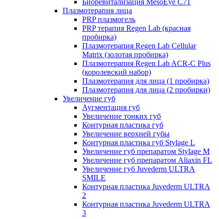
Биоревитализация MesoEye C71
Плазмотерапия лица
PRP плазмогель
PRP терапия Regen Lab (красная
пробирка)
Плазмотерапия Regen Lab Cellular
Matrix (золотая пробирка)
Плазмотерапия Regen Lab ACR-C Plus
(королевский набор)
Плазмотерапия для лица (1 пробирка)
Плазмотерапия для лица (2 пробирки)
Увеличение губ
Аугментация губ
Увеличение тонких губ
Контурная пластика губ
Увеличение верхней губы
Контурная пластика губ Stylage L
Увеличение губ препаратом Stylage M
Увеличение губ препаратом Aliaxin FL
Увеличение губ Juvederm ULTRA
SMILE
Контурная пластика Juvederm ULTRA
2
Контурная пластика Juvederm ULTRA
3