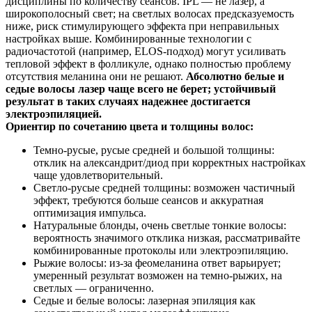
дисциплины по количеству сеансов. IPL — не лазер, а
широкополосный свет; на светлых волосах предсказуемость
ниже, риск стимулирующего эффекта при неправильных
настройках выше. Комбинированные технологии с
радиочастотой (например, ELOS‑подход) могут усиливать
тепловой эффект в фолликуле, однако полностью проблему
отсутствия меланина они не решают.
Абсолютно белые и
седые волосы лазер чаще всего не берет; устойчивый
результат в таких случаях надежнее достигается
электроэпиляцией.
Ориентир по сочетанию цвета и толщины волос:
Темно‑русые, русые средней и большой толщины:
отклик на александрит/диод при корректных настройках
чаще удовлетворительный.
Светло‑русые средней толщины: возможен частичный
эффект, требуются больше сеансов и аккуратная
оптимизация импульса.
Натуральные блонды, очень светлые тонкие волосы:
вероятность значимого отклика низкая, рассматривайте
комбинированные протоколы или электроэпиляцию.
Рыжие волосы: из‑за феомеланина ответ варьирует;
умеренный результат возможен на темно‑рыжих, на
светлых — ограниченно.
Седые и белые волосы: лазерная эпиляция как