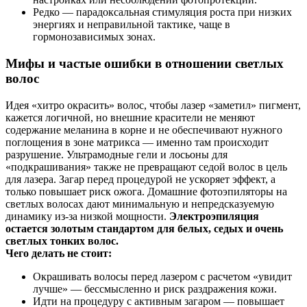
Редко — парадоксальная стимуляция роста при низких
энергиях и неправильной тактике, чаще в
гормонозависимых зонах.
Мифы и частые ошибки в отношении светлых
волос
Идея «хитро окрасить» волос, чтобы лазер «заметил» пигмент,
кажется логичной, но внешние красители не меняют
содержание меланина в корне и не обеспечивают нужного
поглощения в зоне матрикса — именно там происходит
разрушение. Ультрамодные гели и лосьоны для
«подкрашивания» также не превращают седой волос в цель
для лазера. Загар перед процедурой не ускоряет эффект, а
только повышает риск ожога. Домашние фотоэпиляторы на
светлых волосах дают минимальную и непредсказуемую
динамику из‑за низкой мощности.
Электроэпиляция
остается золотым стандартом для белых, седых и очень
светлых тонких волос.
Чего делать не стоит:
Окрашивать волосы перед лазером с расчетом «увидит
лучше» — бессмысленно и риск раздражения кожи.
Идти на процедуру с активным загаром — повышает