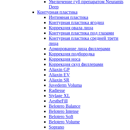
Увеличение губ препаратом Neuramis
Deep
Контурная пластика
Интимная пластика
Контурная пластика ягодиц
Коррекция овала лица
Контурная пластика под глазами
Контурная пластика средней трети
лица
Армирование лица филлерами
Коррекция подбородка
Коррекция носа
Коррекция скул филлерами
Aliaxin GP
Aliaxin EV
Aliaxin SR
Juvederm Voluma
Radiesse
Stylage XL
AestheFill
Belotero Balance
Belotero Intense
Belotero Soft
Belotero Volume
Soprano