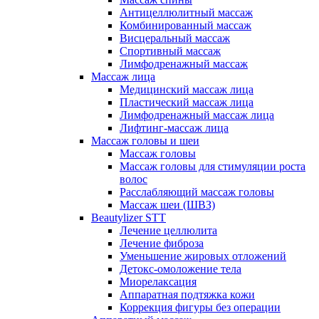
Антицеллюлитный массаж
Комбинированный массаж
Висцеральный массаж
Спортивный массаж
Лимфодренажный массаж
Массаж лица
Медицинский массаж лица
Пластический массаж лица
Лимфодренажный массаж лица
Лифтинг-массаж лица
Массаж головы и шеи
Массаж головы
Массаж головы для стимуляции роста
волос
Расслабляющий массаж головы
Массаж шеи (ШВЗ)
Beautylizer STT
Лечение целлюлита
Лечение фиброза
Уменьшение жировых отложений
Детокс-омоложение тела
Миорелаксация
Аппаратная подтяжка кожи
Коррекция фигуры без операции