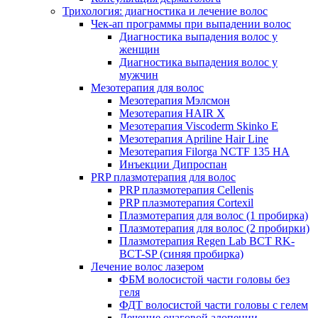
Трихология: диагностика и лечение волос
Чек-ап программы при выпадении волос
Диагностика выпадения волос у
женщин
Диагностика выпадения волос у
мужчин
Мезотерапия для волос
Мезотерапия Мэлсмон
Мезотерапия HAIR X
Мезотерапия Viscoderm Skinko E
Мезотерапия Apriline Hair Line
Мезотерапия Filorga NCTF 135 HA
Инъекции Дипроспан
PRP плазмотерапия для волос
PRP плазмотерапия Cellenis
PRP плазмотерапия Cortexil
Плазмотерапия для волос (1 пробирка)
Плазмотерапия для волос (2 пробирки)
Плазмотерапия Regen Lab BCT RK-
BCT-SP (синяя пробирка)
Лечение волос лазером
ФБМ волосистой части головы без
геля
ФДТ волосистой части головы с гелем
Лечение очаговой алопеции