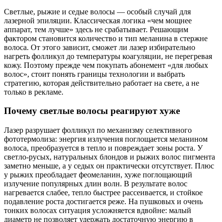
Светлые, рыжие и седые волосы — особый случай для
лазерной эпиляции. Классическая логика «чем мощнее
аппарат, тем лучше» здесь не срабатывает. Решающим
фактором становится количество и тип меланина в стержне
волоса. От этого зависит, сможет ли лазер избирательно
нагреть фолликул до температуры коагуляции, не перегревая
кожу. Поэтому прежде чем покупать абонемент «для любых
волос», стоит понять границы технологии и выбрать
стратегию, которая действительно работает на свете, а не
только в рекламе.
Почему светлые волосы реагируют хуже
Лазер разрушает фолликул по механизму селективного
фототермолиза: энергия излучения поглощается меланином
волоса, преобразуется в тепло и повреждает зоны роста. У
светло‑русых, натуральных блондов и рыжих волос пигмента
заметно меньше, а у седых он практически отсутствует. Плюс
у рыжих преобладает феомеланин, хуже поглощающий
излучение популярных длин волн. В результате волос
нагревается слабее, тепло быстрее рассеивается, и стойкое
подавление роста достигается реже. На пушковых и очень
тонких волосах ситуация усложняется вдвойне: малый
диаметр не позволяет удержать достаточную энергию в