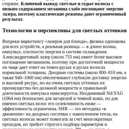
стержне.
Ключевой вывод: светлые и седые волосы с
низким содержанием меланина слабо поглощают энергию
лазера, поэтому классические режимы дают ограниченный
результат.
Технологии и перспективы для светлых оттенков
Вопреки маркетингу «лазеров для блонда», физика одинакова
для всех устройств, а реальная разница — в длине волны,
импульсе, плотности энергии и системе охлаждения.
Александритовый лазер (около 755 нм) имеет более высокое
поглощение меланином, поэтому при достаточной мощности
он чаще дает ответ на темно‑русых и русых волосах
нормальной толщины. Диодные системы (около 800–810 нм, а
также 940–1060 нм) обеспечивают глубокую доставку энергии
и высокий ресурс, но на очень светлых оттенках их
преимущество без должной мощности и правильной
длительности импульса нивелируется. Неодимовый Nd:YAG
(1064 нм) безопаснее для загорелой и темной кожи, но для
именно светлых волос его селективность ниже —
эффективность ограничена. SHR — это методика «в
движении» на диодных системах с накоплением тепла, на
светлых волосах может помогать за счет многократных
проходов, но требует строгого подбора параметров и