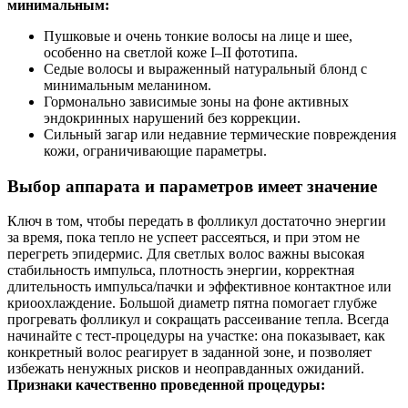
минимальным:
Пушковые и очень тонкие волосы на лице и шее,
особенно на светлой коже I–II фототипа.
Седые волосы и выраженный натуральный блонд с
минимальным меланином.
Гормонально зависимые зоны на фоне активных
эндокринных нарушений без коррекции.
Сильный загар или недавние термические повреждения
кожи, ограничивающие параметры.
Выбор аппарата и параметров имеет значение
Ключ в том, чтобы передать в фолликул достаточно энергии
за время, пока тепло не успеет рассеяться, и при этом не
перегреть эпидермис. Для светлых волос важны высокая
стабильность импульса, плотность энергии, корректная
длительность импульса/пачки и эффективное контактное или
криоохлаждение. Большой диаметр пятна помогает глубже
прогревать фолликул и сокращать рассеивание тепла. Всегда
начинайте с тест‑процедуры на участке: она показывает, как
конкретный волос реагирует в заданной зоне, и позволяет
избежать ненужных рисков и неоправданных ожиданий.
Признаки качественно проведенной процедуры: