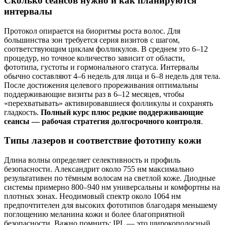
Сколько сеансов нужно и как планируются
интервалы
Протокол опирается на биоритмы роста волос. Для
большинства зон требуется серия визитов с шагом,
соответствующим циклам фолликулов. В среднем это 6–12
процедур, но точное количество зависит от области,
фототипа, густоты и гормонального статуса. Интервалы
обычно составляют 4–6 недель для лица и 6–8 недель для тела.
После достижения целевого прореживания оптимальны
поддерживающие визиты раз в 6–12 месяцев, чтобы
«перехватывать» активировавшиеся фолликулы и сохранять
гладкость.
Полный курс плюс редкие поддерживающие
сеансы — рабочая стратегия долгосрочного контроля
.
Типы лазеров и соответствие фототипу кожи
Длина волны определяет селективность и профиль
безопасности. Александрит около 755 нм максимально
результативен по тёмным волосам на светлой коже. Диодные
системы примерно 800–940 нм универсальны и комфортны на
плотных зонах. Неодимовый спектр около 1064 нм
предпочтителен для высоких фототипов благодаря меньшему
поглощению меланина кожи и более благоприятной
безопасности. Важно помнить: IPL — это широкополосный