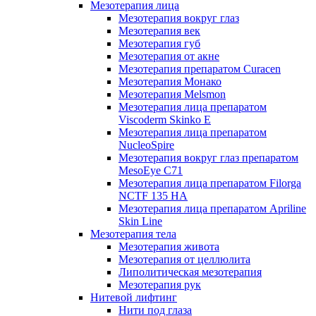
Мезотерапия лица
Мезотерапия вокруг глаз
Мезотерапия век
Мезотерапия губ
Мезотерапия от акне
Мезотерапия препаратом Curacen
Мезотерапия Монако
Мезотерапия Melsmon
Мезотерапия лица препаратом
Viscoderm Skinko E
Мезотерапия лица препаратом
NucleoSpire
Мезотерапия вокруг глаз препаратом
MesoEye С71
Мезотерапия лица препаратом Filorga
NCTF 135 HA
Мезотерапия лица препаратом Apriline
Skin Line
Мезотерапия тела
Мезотерапия живота
Мезотерапия от целлюлита
Липолитическая мезотерапия
Мезотерапия рук
Нитевой лифтинг
Нити под глаза