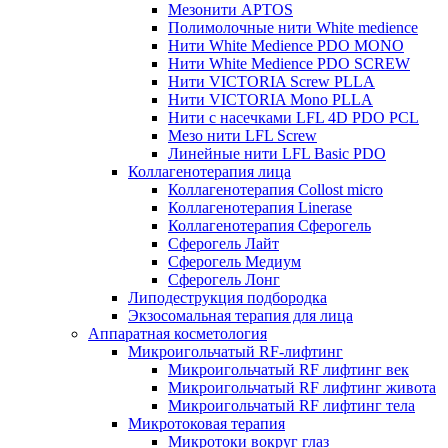
Мезонити APTOS
Полимолочные нити White medience
Нити White Medience PDO MONO
Нити White Medience PDO SCREW
Нити VICTORIA Screw PLLA
Нити VICTORIA Mono PLLA
Нити с насечками LFL 4D PDO PCL
Мезо нити LFL Screw
Линейные нити LFL Basic PDO
Коллагенотерапия лица
Коллагенотерапия Collost micro
Коллагенотерапия Linerase
Коллагенотерапия Сферогель
Сферогель Лайт
Сферогель Медиум
Сферогель Лонг
Липодеструкция подбородка
Экзосомальная терапия для лица
Аппаратная косметология
Микроигольчатый RF-лифтинг
Микроигольчатый RF лифтинг век
Микроигольчатый RF лифтинг живота
Микроигольчатый RF лифтинг тела
Микротоковая терапия
Микротоки вокруг глаз