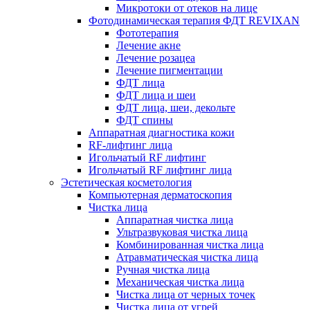
Микротоки от отеков на лице
Фотодинамическая терапия ФДТ REVIXAN
Фототерапия
Лечение акне
Лечение розацеа
Лечение пигментации
ФДТ лица
ФДТ лица и шеи
ФДТ лица, шеи, декольте
ФДТ спины
Аппаратная диагностика кожи
RF-лифтинг лица
Игольчатый RF лифтинг
Игольчатый RF лифтинг лица
Эстетическая косметология
Компьютерная дерматоскопия
Чистка лица
Аппаратная чистка лица
Ультразвуковая чистка лица
Комбинированная чистка лица
Атравматическая чистка лица
Ручная чистка лица
Механическая чистка лица
Чистка лица от черных точек
Чистка лица от угрей