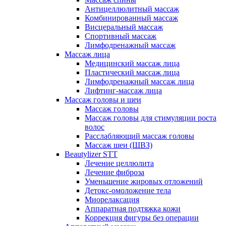
Антицеллюлитный массаж
Комбинированный массаж
Висцеральный массаж
Спортивный массаж
Лимфодренажный массаж
Массаж лица
Медицинский массаж лица
Пластический массаж лица
Лимфодренажный массаж лица
Лифтинг-массаж лица
Массаж головы и шеи
Массаж головы
Массаж головы для стимуляции роста
волос
Расслабляющий массаж головы
Массаж шеи (ШВЗ)
Beautylizer STT
Лечение целлюлита
Лечение фиброза
Уменьшение жировых отложений
Детокс-омоложение тела
Миорелаксация
Аппаратная подтяжка кожи
Коррекция фигуры без операции