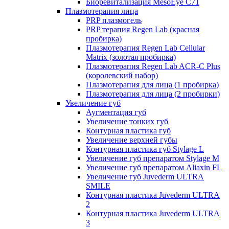
Биоревитализация MesoEye C71
Плазмотерапия лица
PRP плазмогель
PRP терапия Regen Lab (красная
пробирка)
Плазмотерапия Regen Lab Cellular
Matrix (золотая пробирка)
Плазмотерапия Regen Lab ACR-C Plus
(королевский набор)
Плазмотерапия для лица (1 пробирка)
Плазмотерапия для лица (2 пробирки)
Увеличение губ
Аугментация губ
Увеличение тонких губ
Контурная пластика губ
Увеличение верхней губы
Контурная пластика губ Stylage L
Увеличение губ препаратом Stylage M
Увеличение губ препаратом Aliaxin FL
Увеличение губ Juvederm ULTRA
SMILE
Контурная пластика Juvederm ULTRA
2
Контурная пластика Juvederm ULTRA
3