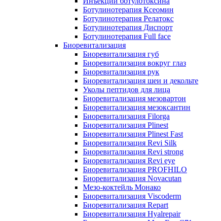
Инъекции ботулотоксина
Ботулинотерапия Ксеомин
Ботулинотерапия Релатокс
Ботулинотерапия Диспорт
Ботулинотерапия Full face
Биоревитализация
Биоревитализация губ
Биоревитализация вокруг глаз
Биоревитализация рук
Биоревитализация шеи и декольте
Уколы пептидов для лица
Биоревитализация мезовартон
Биоревитализация мезоксантин
Биоревитализация Filorga
Биоревитализация Plinest
Биоревитализация Plinest Fast
Биоревитализация Revi Silk
Биоревитализация Revi strong
Биоревитализация Revi eye
Биоревитализация PROFHILO
Биоревитализация Novacutan
Мезо-коктейль Монако
Биоревитализация Viscoderm
Биоревитализация Repart
Биоревитализация Hyalrepair