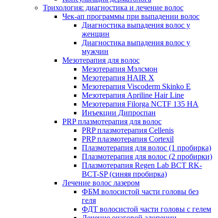
Трихология: диагностика и лечение волос
Чек-ап программы при выпадении волос
Диагностика выпадения волос у
женщин
Диагностика выпадения волос у
мужчин
Мезотерапия для волос
Мезотерапия Мэлсмон
Мезотерапия HAIR X
Мезотерапия Viscoderm Skinko E
Мезотерапия Apriline Hair Line
Мезотерапия Filorga NCTF 135 HA
Инъекции Дипроспан
PRP плазмотерапия для волос
PRP плазмотерапия Cellenis
PRP плазмотерапия Cortexil
Плазмотерапия для волос (1 пробирка)
Плазмотерапия для волос (2 пробирки)
Плазмотерапия Regen Lab BCT RK-
BCT-SP (синяя пробирка)
Лечение волос лазером
ФБМ волосистой части головы без
геля
ФДТ волосистой части головы с гелем
Лечение очаговой алопеции