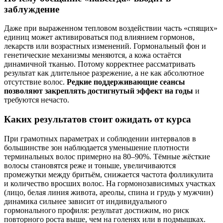
заблуждение
Даже при выраженном тепловом воздействии часть «спящих»
единиц может активироваться под влиянием гормонов,
лекарств или возрастных изменений. Гормональный фон и
генетические механизмы меняются, а кожа остаётся
динамичной тканью. Потому корректнее рассматривать
результат как длительное разрежение, а не как абсолютное
отсутствие волос.
Редкие поддерживающие сеансы
позволяют закреплять достигнутый эффект на годы
и
требуются нечасто.
Каких результатов стоит ожидать от курса
При грамотных параметрах и соблюдении интервалов в
большинстве зон наблюдается уменьшение плотности
терминальных волос примерно на 80–90%. Тёмные жёсткие
волосы становятся реже и тоньше, увеличиваются
промежутки между бритьём, снижается частота фолликулита
и количество вросших волос. На гормонозависимых участках
(лицо, белая линия живота, ареолы, спина и грудь у мужчин)
динамика сильнее зависит от индивидуального
гормонального профиля: результат достижим, но риск
повторного роста выше, чем на голенях или в подмышках.