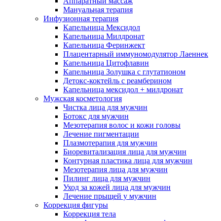
Аппаратный массаж
Мануальная терапия
Инфузионная терапия
Капельница Мексидол
Капельница Милдронат
Капельница Феринжект
Плацентарный иммуномодулятор Лаеннек
Капельница Цитофлавин
Капельница Золушка с глутатионом
Детокс-коктейль с реамберином
Капельница мексидол + милдронат
Мужская косметология
Чистка лица для мужчин
Ботокс для мужчин
Мезотерапия волос и кожи головы
Лечение пигментации
Плазмотерапия для мужчин
Биоревитализация лица для мужчин
Контурная пластика лица для мужчин
Мезотерапия лица для мужчин
Пилинг лица для мужчин
Уход за кожей лица для мужчин
Лечение прыщей у мужчин
Коррекция фигуры
Коррекция тела