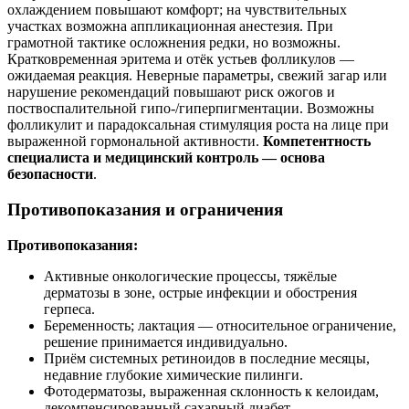
охлаждением повышают комфорт; на чувствительных
участках возможна аппликационная анестезия. При
грамотной тактике осложнения редки, но возможны.
Кратковременная эритема и отёк устьев фолликулов —
ожидаемая реакция. Неверные параметры, свежий загар или
нарушение рекомендаций повышают риск ожогов и
поствоспалительной гипо‑/гиперпигментации. Возможны
фолликулит и парадоксальная стимуляция роста на лице при
выраженной гормональной активности.
Компетентность
специалиста и медицинский контроль — основа
безопасности
.
Противопоказания и ограничения
Противопоказания:
Активные онкологические процессы, тяжёлые
дерматозы в зоне, острые инфекции и обострения
герпеса.
Беременность; лактация — относительное ограничение,
решение принимается индивидуально.
Приём системных ретиноидов в последние месяцы,
недавние глубокие химические пилинги.
Фотодерматозы, выраженная склонность к келоидам,
декомпенсированный сахарный диабет.