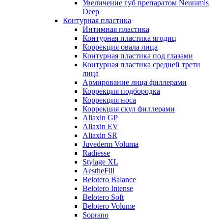
Увеличение губ препаратом Neuramis
Deep
Контурная пластика
Интимная пластика
Контурная пластика ягодиц
Коррекция овала лица
Контурная пластика под глазами
Контурная пластика средней трети
лица
Армирование лица филлерами
Коррекция подбородка
Коррекция носа
Коррекция скул филлерами
Aliaxin GP
Aliaxin EV
Aliaxin SR
Juvederm Voluma
Radiesse
Stylage XL
AestheFill
Belotero Balance
Belotero Intense
Belotero Soft
Belotero Volume
Soprano