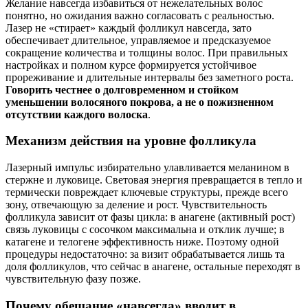
Желание навсегда избавиться от нежелательных волос
понятно, но ожидания важно согласовать с реальностью.
Лазер не «стирает» каждый фолликул навсегда, зато
обеспечивает длительное, управляемое и предсказуемое
сокращение количества и толщины волос. При правильных
настройках и полном курсе формируется устойчивое
прореживание и длительные интервалы без заметного роста.
Говорить честнее о долговременном и стойком
уменьшении волосяного покрова, а не о пожизненном
отсутствии каждого волоска
.
Механизм действия на уровне фолликула
Лазерный импульс избирательно улавливается меланином в
стержне и луковице. Световая энергия превращается в тепло и
термически повреждает ключевые структуры, прежде всего
зону, отвечающую за деление и рост. Чувствительность
фолликула зависит от фазы цикла: в анагене (активный рост)
связь луковицы с сосочком максимальна и отклик лучше; в
катагене и телогене эффективность ниже. Поэтому одной
процедуры недостаточно: за визит обрабатывается лишь та
доля фолликулов, что сейчас в анагене, остальные переходят в
чувствительную фазу позже.
Почему обещание «навсегда» вводит в