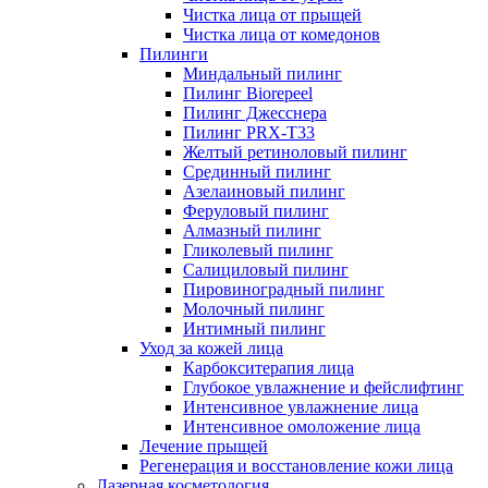
Чистка лица от прыщей
Чистка лица от комедонов
Пилинги
Миндальный пилинг
Пилинг Biorepeel
Пилинг Джесснера
Пилинг PRX-T33
Желтый ретиноловый пилинг
Срединный пилинг
Азелаиновый пилинг
Феруловый пилинг
Алмазный пилинг
Гликолевый пилинг
Салициловый пилинг
Пировиноградный пилинг
Молочный пилинг
Интимный пилинг
Уход за кожей лица
Карбокситерапия лица
Глубокое увлажнение и фейслифтинг
Интенсивное увлажнение лица
Интенсивное омоложение лица
Лечение прыщей
Регенерация и восстановление кожи лица
Лазерная косметология