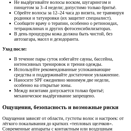
Не выдёргивайте волосы воском, шугарингом и
пинцетом за 3–4 недели; допустимо только бритьё.
Сбрейте волосы за 12–24 часа до визита, не травмируя
родинки и татуировки (их защитит специалист).
Сообщите врачу о терапии, особенно о ретиноидах,
тетрациклинах и других фотосенсибилизаторах.
В день процедуры кожа должна быть чистой, без
автозагара, масел и дезодоранта.
Уход после:
В течение пары суток избегайте сауны, бассейна,
интенсивных тренировок и трения одежды.
Используйте рекомендованные успокаивающие
средства и поддерживайте достаточное увлажнение.
Наносите SPF ежедневно минимум две недели,
особенно на открытые зоны.
Между визитами допускается только бритьё;
механическое выдёргивание запрещено.
Ощущения, безопасность и возможные риски
Ощущения зависят от области, густоты волос и настроек: от
лёгкого покалывания до кратких «тепловых щелчков».
Современные аппараты с контактным или воздушным