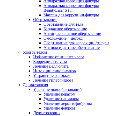
Аппаратная коррекция фигуры
Аппаратная коррекция фигуры
BeautyLizer STT
Массаж для коррекции фигуры
Обертывание
Обертывание для тела
Бандажное обертывание
Антицеллюлитное обертывание
Омоложение + детокс
Обертывание для коррекции фигуры
Антиоксидантное обертывание
Уход за телом
Избавление от лишнего веса
Коррекция силуэта
Лечение целлюлита
Инъекции липолитиков
Устранение растяжек
Лечение гипергидроза
Дерматология
Удаление новообразований
Удаление кератом
Удаление папиллом
Удаление дерматофибромы
Удаление фибром
Дерматоскопия