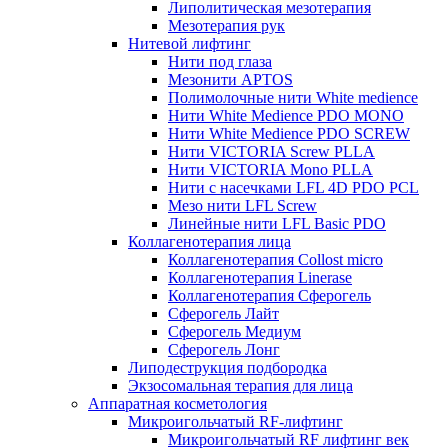
Липолитическая мезотерапия
Мезотерапия рук
Нитевой лифтинг
Нити под глаза
Мезонити APTOS
Полимолочные нити White medience
Нити White Medience PDO MONO
Нити White Medience PDO SCREW
Нити VICTORIA Screw PLLA
Нити VICTORIA Mono PLLA
Нити с насечками LFL 4D PDO PCL
Мезо нити LFL Screw
Линейные нити LFL Basic PDO
Коллагенотерапия лица
Коллагенотерапия Collost micro
Коллагенотерапия Linerase
Коллагенотерапия Сферогель
Сферогель Лайт
Сферогель Медиум
Сферогель Лонг
Липодеструкция подбородка
Экзосомальная терапия для лица
Аппаратная косметология
Микроигольчатый RF-лифтинг
Микроигольчатый RF лифтинг век