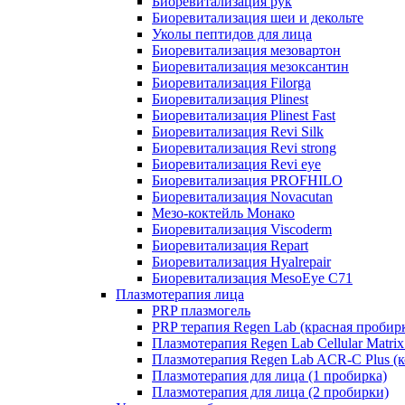
Биоревитализация рук
Биоревитализация шеи и декольте
Уколы пептидов для лица
Биоревитализация мезовартон
Биоревитализация мезоксантин
Биоревитализация Filorga
Биоревитализация Plinest
Биоревитализация Plinest Fast
Биоревитализация Revi Silk
Биоревитализация Revi strong
Биоревитализация Revi eye
Биоревитализация PROFHILO
Биоревитализация Novacutan
Мезо-коктейль Монако
Биоревитализация Viscoderm
Биоревитализация Repart
Биоревитализация Hyalrepair
Биоревитализация MesoEye C71
Плазмотерапия лица
PRP плазмогель
PRP терапия Regen Lab (красная пробир
Плазмотерапия Regen Lab Cellular Matrix
Плазмотерапия Regen Lab ACR-C Plus (к
Плазмотерапия для лица (1 пробирка)
Плазмотерапия для лица (2 пробирки)