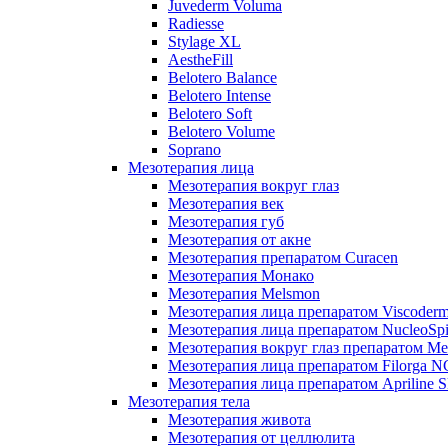
Juvederm Voluma
Radiesse
Stylage XL
AestheFill
Belotero Balance
Belotero Intense
Belotero Soft
Belotero Volume
Soprano
Мезотерапия лица
Мезотерапия вокруг глаз
Мезотерапия век
Мезотерапия губ
Мезотерапия от акне
Мезотерапия препаратом Curacen
Мезотерапия Монако
Мезотерапия Melsmon
Мезотерапия лица препаратом Viscoderm
Мезотерапия лица препаратом NucleoSpi
Мезотерапия вокруг глаз препаратом M
Мезотерапия лица препаратом Filorga 
Мезотерапия лица препаратом Apriline S
Мезотерапия тела
Мезотерапия живота
Мезотерапия от целлюлита