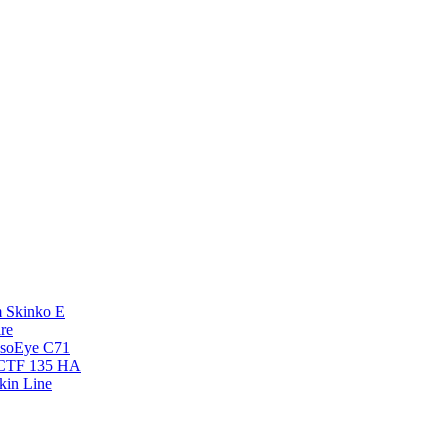
 Skinko E
re
esoEye С71
NCTF 135 HA
kin Line