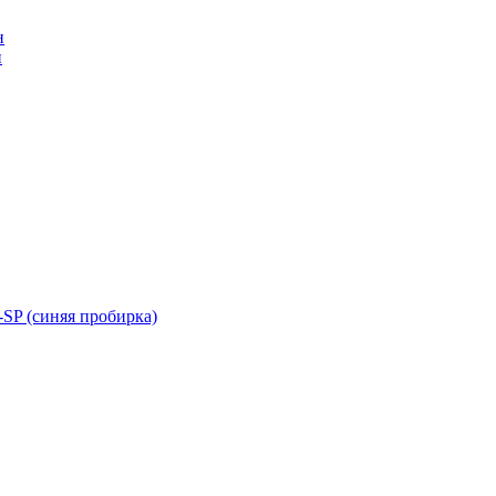
н
н
SP (синяя пробирка)