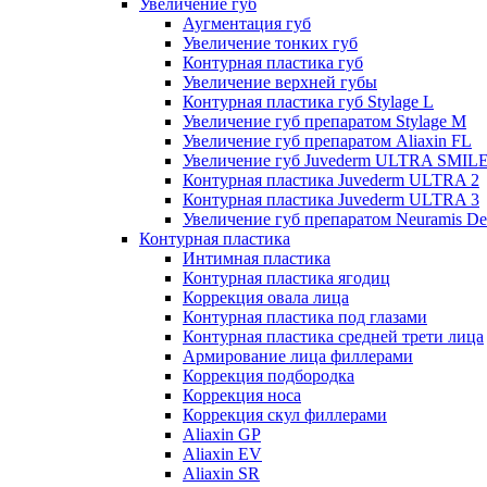
Увеличение губ
Аугментация губ
Увеличение тонких губ
Контурная пластика губ
Увеличение верхней губы
Контурная пластика губ Stylage L
Увеличение губ препаратом Stylage M
Увеличение губ препаратом Aliaxin FL
Увеличение губ Juvederm ULTRA SMIL
Контурная пластика Juvederm ULTRA 2
Контурная пластика Juvederm ULTRA 3
Увеличение губ препаратом Neuramis De
Контурная пластика
Интимная пластика
Контурная пластика ягодиц
Коррекция овала лица
Контурная пластика под глазами
Контурная пластика средней трети лица
Армирование лица филлерами
Коррекция подбородка
Коррекция носа
Коррекция скул филлерами
Aliaxin GP
Aliaxin EV
Aliaxin SR