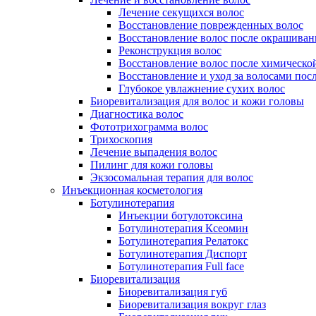
Лечение секущихся волос
Восстановление поврежденных волос
Восстановление волос после окрашиван
Реконструкция волос
Восстановление волос после химическо
Восстановление и уход за волосами пос
Глубокое увлажнение сухих волос
Биоревитализация для волос и кожи головы
Диагностика волос
Фототрихограмма волос
Трихоскопия
Лечение выпадения волос
Пилинг для кожи головы
Экзосомальная терапия для волос
Инъекционная косметология
Ботулинотерапия
Инъекции ботулотоксина
Ботулинотерапия Ксеомин
Ботулинотерапия Релатокс
Ботулинотерапия Диспорт
Ботулинотерапия Full face
Биоревитализация
Биоревитализация губ
Биоревитализация вокруг глаз