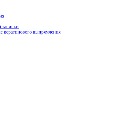
ия
й завивки
ле кератинового выпрямления