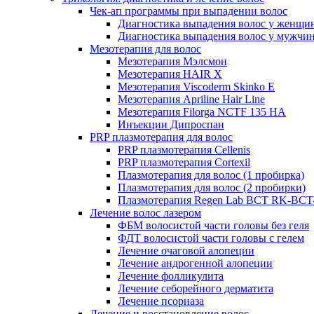
Чек-ап программы при выпадении волос
Диагностика выпадения волос у женщи
Диагностика выпадения волос у мужчи
Мезотерапия для волос
Мезотерапия Мэлсмон
Мезотерапия HAIR X
Мезотерапия Viscoderm Skinko E
Мезотерапия Apriline Hair Line
Мезотерапия Filorga NCTF 135 HA
Инъекции Дипроспан
PRP плазмотерапия для волос
PRP плазмотерапия Cellenis
PRP плазмотерапия Cortexil
Плазмотерапия для волос (1 пробирка)
Плазмотерапия для волос (2 пробирки)
Плазмотерапия Regen Lab BCT RK-BCT-
Лечение волос лазером
ФБМ волосистой части головы без геля
ФДТ волосистой части головы с гелем
Лечение очаговой алопеции
Лечение андрогенной алопеции
Лечение фолликулита
Лечение себорейного дерматита
Лечение псориаза
Лечение и восстановление волос