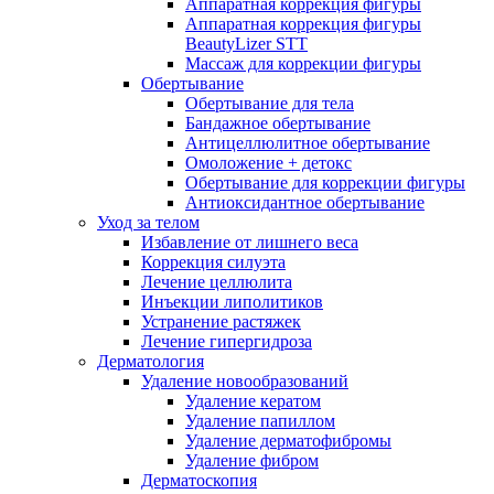
Аппаратная коррекция фигуры
Аппаратная коррекция фигуры
BeautyLizer STT
Массаж для коррекции фигуры
Обертывание
Обертывание для тела
Бандажное обертывание
Антицеллюлитное обертывание
Омоложение + детокс
Обертывание для коррекции фигуры
Антиоксидантное обертывание
Уход за телом
Избавление от лишнего веса
Коррекция силуэта
Лечение целлюлита
Инъекции липолитиков
Устранение растяжек
Лечение гипергидроза
Дерматология
Удаление новообразований
Удаление кератом
Удаление папиллом
Удаление дерматофибромы
Удаление фибром
Дерматоскопия