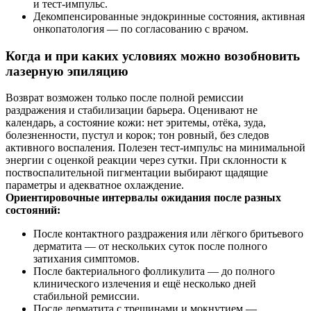
и тест-импульс.
Декомпенсированные эндокринные состояния, активная
онкопатология — по согласованию с врачом.
Когда и при каких условиях можно возобновить
лазерную эпиляцию
Возврат возможен только после полной ремиссии
раздражения и стабилизации барьера. Оценивают не
календарь, а состояние кожи: нет эритемы, отёка, зуда,
болезненности, пустул и корок; тон ровный, без следов
активного воспаления. Полезен тест-импульс на минимальной
энергии с оценкой реакции через сутки. При склонности к
поствоспалительной пигментации выбирают щадящие
параметры и адекватное охлаждение.
Ориентировочные интервалы ожидания после разных
состояний:
После контактного раздражения или лёгкого бритьевого
дерматита — от нескольких суток после полного
затихания симптомов.
После бактериального фолликулита — до полного
клинического излечения и ещё несколько дней
стабильной ремиссии.
После дерматита с трещинами и мокнутием —