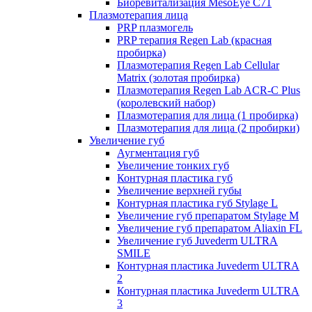
Биоревитализация MesoEye C71
Плазмотерапия лица
PRP плазмогель
PRP терапия Regen Lab (красная
пробирка)
Плазмотерапия Regen Lab Cellular
Matrix (золотая пробирка)
Плазмотерапия Regen Lab ACR-C Plus
(королевский набор)
Плазмотерапия для лица (1 пробирка)
Плазмотерапия для лица (2 пробирки)
Увеличение губ
Аугментация губ
Увеличение тонких губ
Контурная пластика губ
Увеличение верхней губы
Контурная пластика губ Stylage L
Увеличение губ препаратом Stylage M
Увеличение губ препаратом Aliaxin FL
Увеличение губ Juvederm ULTRA
SMILE
Контурная пластика Juvederm ULTRA
2
Контурная пластика Juvederm ULTRA
3