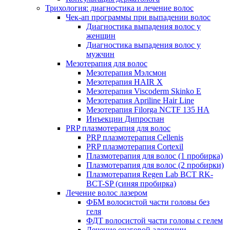
Трихология: диагностика и лечение волос
Чек-ап программы при выпадении волос
Диагностика выпадения волос у
женщин
Диагностика выпадения волос у
мужчин
Мезотерапия для волос
Мезотерапия Мэлсмон
Мезотерапия HAIR X
Мезотерапия Viscoderm Skinko E
Мезотерапия Apriline Hair Line
Мезотерапия Filorga NCTF 135 HA
Инъекции Дипроспан
PRP плазмотерапия для волос
PRP плазмотерапия Cellenis
PRP плазмотерапия Cortexil
Плазмотерапия для волос (1 пробирка)
Плазмотерапия для волос (2 пробирки)
Плазмотерапия Regen Lab BCT RK-
BCT-SP (синяя пробирка)
Лечение волос лазером
ФБМ волосистой части головы без
геля
ФДТ волосистой части головы с гелем
Лечение очаговой алопеции