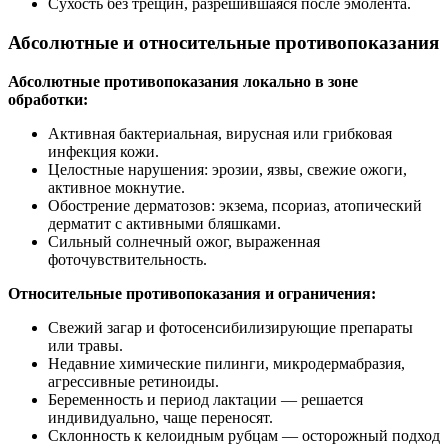
Сухость без трещин, разрешившаяся после эмолента.
Абсолютные и относительные противопоказания
Абсолютные противопоказания локально в зоне
обработки:
Активная бактериальная, вирусная или грибковая
инфекция кожи.
Целостные нарушения: эрозии, язвы, свежие ожоги,
активное мокнутие.
Обострение дерматозов: экзема, псориаз, атопический
дерматит с активными бляшками.
Сильный солнечный ожог, выраженная
фоточувствительность.
Относительные противопоказания и ограничения:
Свежий загар и фотосенсибилизирующие препараты
или травы.
Недавние химические пилинги, микродермабразия,
агрессивные ретиноиды.
Беременность и период лактации — решается
индивидуально, чаще переносят.
Склонность к келоидным рубцам — осторожный подход