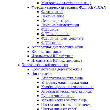
Микротоки от отеков на лице
Фотодинамическая терапия ФДТ REVIXAN
Фототерапия
Лечение акне
Лечение розацеа
Лечение пигментации
ФДТ лица
ФДТ лица и шеи
ФДТ лица, шеи, декольте
ФДТ спины
Аппаратная диагностика кожи
RF-лифтинг лица
Игольчатый RF лифтинг
Игольчатый RF лифтинг лица
Эстетическая косметология
Компьютерная дерматоскопия
Чистка лица
Аппаратная чистка лица
Ультразвуковая чистка лица
Комбинированная чистка лица
Атравматическая чистка лица
Ручная чистка лица
Механическая чистка лица
Чистка лица от черных точек
Чистка лица от угрей