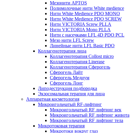
Мезонити APTOS
Полимолочные нити White medience
Нити White Medience PDO MONO
Нити White Medience PDO SCREW
Нити VICTORIA Screw PLLA
Нити VICTORIA Mono PLLA
Нити с насечками LFL 4D PDO PCL
Мезо нити LFL Screw
Линейные нити LFL Basic PDO
Коллагенотерапия лица
Коллагенотерапия Collost micro
Коллагенотерапия Linerase
Коллагенотерапия Сферогель
Сферогель Лайт
Сферогель Медиум
Сферогель Лонг
Липодеструкция подбородка
Экзосомальная терапия для лица
Аппаратная косметология
Микроигольчатый RF-лифтинг
Микроигольчатый RF лифтинг век
Микроигольчатый RF лифтинг живота
Микроигольчатый RF лифтинг тела
Микротоковая терапия
Микротоки вокруг глаз