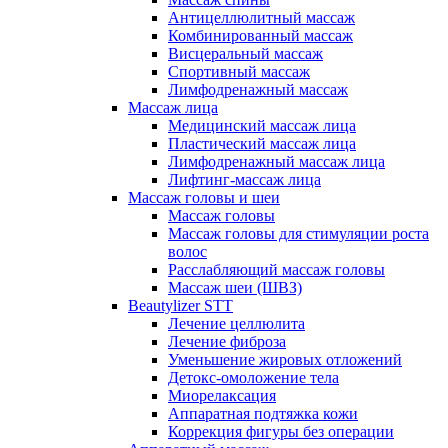
Антицеллюлитный массаж
Комбинированный массаж
Висцеральный массаж
Спортивный массаж
Лимфодренажный массаж
Массаж лица
Медицинский массаж лица
Пластический массаж лица
Лимфодренажный массаж лица
Лифтинг-массаж лица
Массаж головы и шеи
Массаж головы
Массаж головы для стимуляции роста
волос
Расслабляющий массаж головы
Массаж шеи (ШВЗ)
Beautylizer STT
Лечение целлюлита
Лечение фиброза
Уменьшение жировых отложений
Детокс-омоложение тела
Миорелаксация
Аппаратная подтяжка кожи
Коррекция фигуры без операции