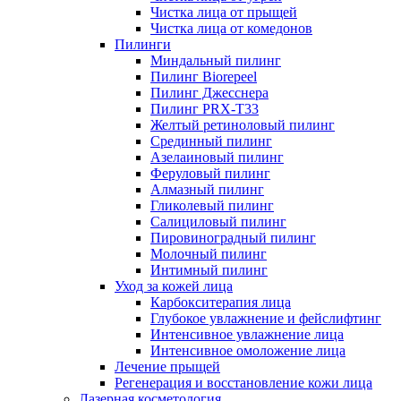
Чистка лица от прыщей
Чистка лица от комедонов
Пилинги
Миндальный пилинг
Пилинг Biorepeel
Пилинг Джесснера
Пилинг PRX-T33
Желтый ретиноловый пилинг
Срединный пилинг
Азелаиновый пилинг
Феруловый пилинг
Алмазный пилинг
Гликолевый пилинг
Салициловый пилинг
Пировиноградный пилинг
Молочный пилинг
Интимный пилинг
Уход за кожей лица
Карбокситерапия лица
Глубокое увлажнение и фейслифтинг
Интенсивное увлажнение лица
Интенсивное омоложение лица
Лечение прыщей
Регенерация и восстановление кожи лица
Лазерная косметология