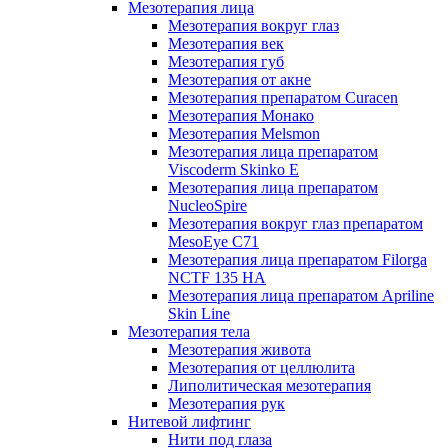
Мезотерапия лица
Мезотерапия вокруг глаз
Мезотерапия век
Мезотерапия губ
Мезотерапия от акне
Мезотерапия препаратом Curacen
Мезотерапия Монако
Мезотерапия Melsmon
Мезотерапия лица препаратом
Viscoderm Skinko E
Мезотерапия лица препаратом
NucleoSpire
Мезотерапия вокруг глаз препаратом
MesoEye С71
Мезотерапия лица препаратом Filorga
NCTF 135 HA
Мезотерапия лица препаратом Apriline
Skin Line
Мезотерапия тела
Мезотерапия живота
Мезотерапия от целлюлита
Липолитическая мезотерапия
Мезотерапия рук
Нитевой лифтинг
Нити под глаза