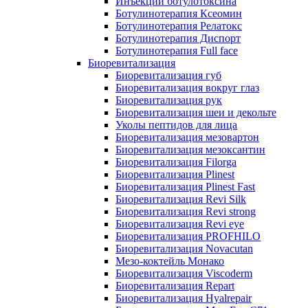
Инъекции ботулотоксина
Ботулинотерапия Ксеомин
Ботулинотерапия Релатокс
Ботулинотерапия Диспорт
Ботулинотерапия Full face
Биоревитализация
Биоревитализация губ
Биоревитализация вокруг глаз
Биоревитализация рук
Биоревитализация шеи и декольте
Уколы пептидов для лица
Биоревитализация мезовартон
Биоревитализация мезоксантин
Биоревитализация Filorga
Биоревитализация Plinest
Биоревитализация Plinest Fast
Биоревитализация Revi Silk
Биоревитализация Revi strong
Биоревитализация Revi eye
Биоревитализация PROFHILO
Биоревитализация Novacutan
Мезо-коктейль Монако
Биоревитализация Viscoderm
Биоревитализация Repart
Биоревитализация Hyalrepair