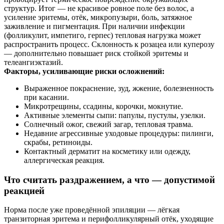
структур. Итог — не красивое ровное поле без волос, а
усиление эритемы, отёк, микропузыри, боль, затяжное
заживление и пигментация. При наличии инфекции
(фолликулит, импетиго, герпес) тепловая нагрузка может
распространить процесс. Склонность к розацеа или куперозу
— дополнительно повышает риск стойкой эритемы и
телеангиэктазий.
Факторы, усиливающие риски осложнений:
Выраженное покраснение, зуд, жжение, болезненность
при касании.
Микротрещины, ссадины, корочки, мокнутие.
Активные элементы сыпи: папулы, пустулы, узелки.
Солнечный ожог, свежий загар, тепловая травма.
Недавние агрессивные уходовые процедуры: пилинги,
скрабы, ретиноиды.
Контактный дерматит на косметику или одежду,
аллергическая реакция.
Что считать раздражением, а что — допустимой
реакцией
Норма после уже проведённой эпиляции — лёгкая
транзиторная эритема и перифолликулярный отёк, уходящие