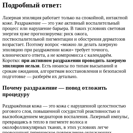
Подробный ответ:
Лазерная эпиляция работает только на спокойной, интактной
коже. Раздражение — это уже активный воспалительный
процесс или нарушение барьера. В таких условиях световая
энергия хуже прогнозируема: риск ожога,
поствоспалительной пигментации и обострения дерматозов
возрастает. Поэтому вопрос «можно ли делать лазерную
эпиляцию при раздражении кожи» требует точного,
клинического ответа, а не компромисса с календарём.
Коротко:
при активном раздражении проводить лазерную
эпиляцию нельзя
. Есть нюансы по типам высыпаний и
срокам ожидания, алгоритмам восстановления и безопасной
подготовке — разберём их детально.
Почему раздражение — повод отложить
процедуру
Раздражённая кожа — это кожа с нарушенной целостностью
рогового слоя, повышенной сосудистой реактивностью и
высвобождением медиаторов воспаления. Лазерный импульс,
превращаясь в тепло в пигменте волоса и
околофолликулярных тканях, в этих условиях легче
провоцирует термическое повреждение окружающих