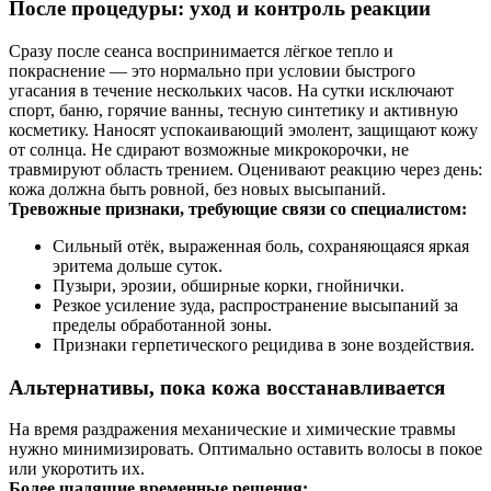
После процедуры: уход и контроль реакции
Сразу после сеанса воспринимается лёгкое тепло и
покраснение — это нормально при условии быстрого
угасания в течение нескольких часов. На сутки исключают
спорт, баню, горячие ванны, тесную синтетику и активную
косметику. Наносят успокаивающий эмолент, защищают кожу
от солнца. Не сдирают возможные микрокорочки, не
травмируют область трением. Оценивают реакцию через день:
кожа должна быть ровной, без новых высыпаний.
Тревожные признаки, требующие связи со специалистом:
Сильный отёк, выраженная боль, сохраняющаяся яркая
эритема дольше суток.
Пузыри, эрозии, обширные корки, гнойнички.
Резкое усиление зуда, распространение высыпаний за
пределы обработанной зоны.
Признаки герпетического рецидива в зоне воздействия.
Альтернативы, пока кожа восстанавливается
На время раздражения механические и химические травмы
нужно минимизировать. Оптимально оставить волосы в покое
или укоротить их.
Более щадящие временные решения: