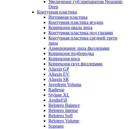
Увеличение губ препаратом Neuramis
Deep
Контурная пластика
Интимная пластика
Контурная пластика ягодиц
Коррекция овала лица
Контурная пластика под глазами
Контурная пластика средней трети
лица
Армирование лица филлерами
Коррекция подбородка
Коррекция носа
Коррекция скул филлерами
Aliaxin GP
Aliaxin EV
Aliaxin SR
Juvederm Voluma
Radiesse
Stylage XL
AestheFill
Belotero Balance
Belotero Intense
Belotero Soft
Belotero Volume
Soprano