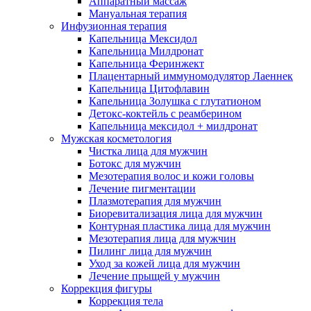
Аппаратный массаж
Мануальная терапия
Инфузионная терапия
Капельница Мексидол
Капельница Милдронат
Капельница Феринжект
Плацентарный иммуномодулятор Лаеннек
Капельница Цитофлавин
Капельница Золушка с глутатионом
Детокс-коктейль с реамберином
Капельница мексидол + милдронат
Мужская косметология
Чистка лица для мужчин
Ботокс для мужчин
Мезотерапия волос и кожи головы
Лечение пигментации
Плазмотерапия для мужчин
Биоревитализация лица для мужчин
Контурная пластика лица для мужчин
Мезотерапия лица для мужчин
Пилинг лица для мужчин
Уход за кожей лица для мужчин
Лечение прыщей у мужчин
Коррекция фигуры
Коррекция тела