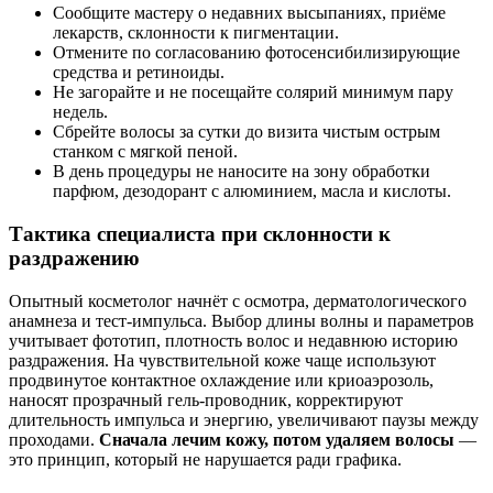
Сообщите мастеру о недавних высыпаниях, приёме
лекарств, склонности к пигментации.
Отмените по согласованию фотосенсибилизирующие
средства и ретиноиды.
Не загорайте и не посещайте солярий минимум пару
недель.
Сбрейте волосы за сутки до визита чистым острым
станком с мягкой пеной.
В день процедуры не наносите на зону обработки
парфюм, дезодорант с алюминием, масла и кислоты.
Тактика специалиста при склонности к
раздражению
Опытный косметолог начнёт с осмотра, дерматологического
анамнеза и тест-импульса. Выбор длины волны и параметров
учитывает фототип, плотность волос и недавнюю историю
раздражения. На чувствительной коже чаще используют
продвинутое контактное охлаждение или криоаэрозоль,
наносят прозрачный гель-проводник, корректируют
длительность импульса и энергию, увеличивают паузы между
проходами.
Сначала лечим кожу, потом удаляем волосы
—
это принцип, который не нарушается ради графика.