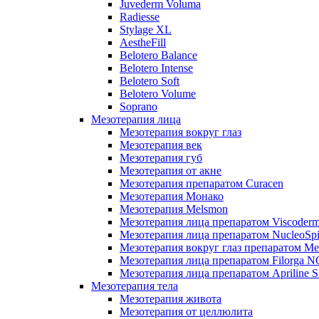
Juvederm Voluma
Radiesse
Stylage XL
AestheFill
Belotero Balance
Belotero Intense
Belotero Soft
Belotero Volume
Soprano
Мезотерапия лица
Мезотерапия вокруг глаз
Мезотерапия век
Мезотерапия губ
Мезотерапия от акне
Мезотерапия препаратом Curacen
Мезотерапия Монако
Мезотерапия Melsmon
Мезотерапия лица препаратом Viscoderm
Мезотерапия лица препаратом NucleoSpi
Мезотерапия вокруг глаз препаратом M
Мезотерапия лица препаратом Filorga 
Мезотерапия лица препаратом Apriline S
Мезотерапия тела
Мезотерапия живота
Мезотерапия от целлюлита