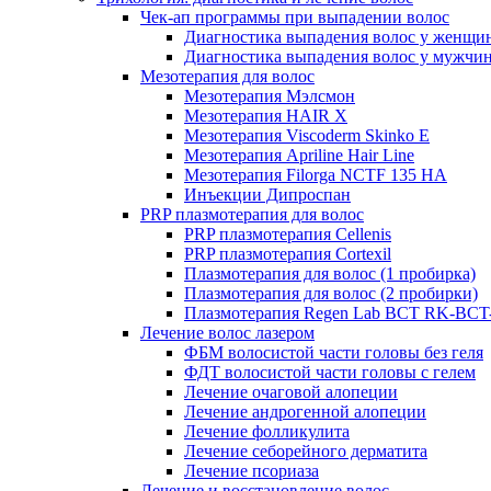
Чек-ап программы при выпадении волос
Диагностика выпадения волос у женщи
Диагностика выпадения волос у мужчи
Мезотерапия для волос
Мезотерапия Мэлсмон
Мезотерапия HAIR X
Мезотерапия Viscoderm Skinko E
Мезотерапия Apriline Hair Line
Мезотерапия Filorga NCTF 135 HA
Инъекции Дипроспан
PRP плазмотерапия для волос
PRP плазмотерапия Cellenis
PRP плазмотерапия Cortexil
Плазмотерапия для волос (1 пробирка)
Плазмотерапия для волос (2 пробирки)
Плазмотерапия Regen Lab BCT RK-BCT-
Лечение волос лазером
ФБМ волосистой части головы без геля
ФДТ волосистой части головы с гелем
Лечение очаговой алопеции
Лечение андрогенной алопеции
Лечение фолликулита
Лечение себорейного дерматита
Лечение псориаза
Лечение и восстановление волос