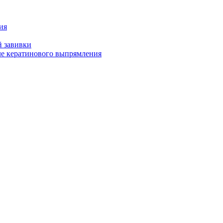
ия
й завивки
ле кератинового выпрямления