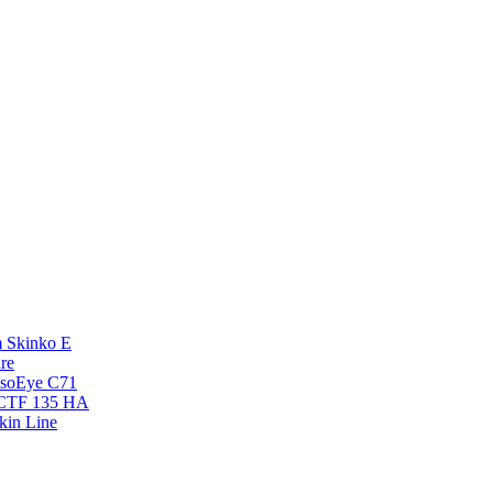
 Skinko E
re
esoEye С71
NCTF 135 HA
kin Line