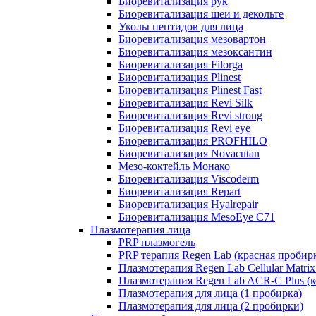
Биоревитализация рук
Биоревитализация шеи и декольте
Уколы пептидов для лица
Биоревитализация мезовартон
Биоревитализация мезоксантин
Биоревитализация Filorga
Биоревитализация Plinest
Биоревитализация Plinest Fast
Биоревитализация Revi Silk
Биоревитализация Revi strong
Биоревитализация Revi eye
Биоревитализация PROFHILO
Биоревитализация Novacutan
Мезо-коктейль Монако
Биоревитализация Viscoderm
Биоревитализация Repart
Биоревитализация Hyalrepair
Биоревитализация MesoEye C71
Плазмотерапия лица
PRP плазмогель
PRP терапия Regen Lab (красная пробир
Плазмотерапия Regen Lab Cellular Matrix
Плазмотерапия Regen Lab ACR-C Plus (к
Плазмотерапия для лица (1 пробирка)
Плазмотерапия для лица (2 пробирки)