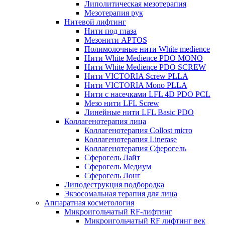
Липолитическая мезотерапия
Мезотерапия рук
Нитевой лифтинг
Нити под глаза
Мезонити APTOS
Полимолочные нити White medience
Нити White Medience PDO MONO
Нити White Medience PDO SCREW
Нити VICTORIA Screw PLLA
Нити VICTORIA Mono PLLA
Нити с насечками LFL 4D PDO PCL
Мезо нити LFL Screw
Линейные нити LFL Basic PDO
Коллагенотерапия лица
Коллагенотерапия Collost micro
Коллагенотерапия Linerase
Коллагенотерапия Сферогель
Сферогель Лайт
Сферогель Медиум
Сферогель Лонг
Липодеструкция подбородка
Экзосомальная терапия для лица
Аппаратная косметология
Микроигольчатый RF-лифтинг
Микроигольчатый RF лифтинг век