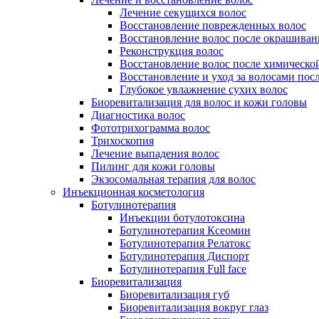
Лечение секущихся волос
Восстановление поврежденных волос
Восстановление волос после окрашиван
Реконструкция волос
Восстановление волос после химическо
Восстановление и уход за волосами пос
Глубокое увлажнение сухих волос
Биоревитализация для волос и кожи головы
Диагностика волос
Фототрихограмма волос
Трихоскопия
Лечение выпадения волос
Пилинг для кожи головы
Экзосомальная терапия для волос
Инъекционная косметология
Ботулинотерапия
Инъекции ботулотоксина
Ботулинотерапия Ксеомин
Ботулинотерапия Релатокс
Ботулинотерапия Диспорт
Ботулинотерапия Full face
Биоревитализация
Биоревитализация губ
Биоревитализация вокруг глаз