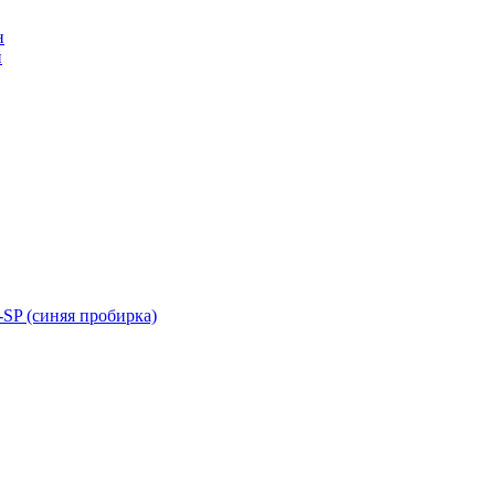
н
н
SP (синяя пробирка)