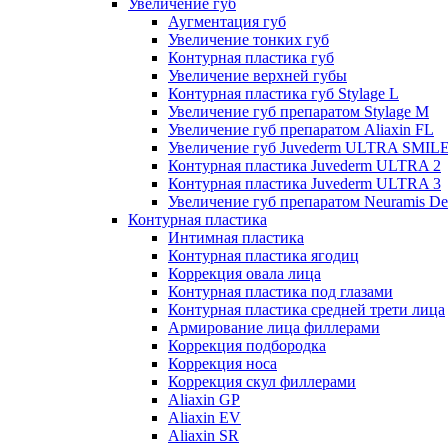
Увеличение губ
Аугментация губ
Увеличение тонких губ
Контурная пластика губ
Увеличение верхней губы
Контурная пластика губ Stylage L
Увеличение губ препаратом Stylage M
Увеличение губ препаратом Aliaxin FL
Увеличение губ Juvederm ULTRA SMIL
Контурная пластика Juvederm ULTRA 2
Контурная пластика Juvederm ULTRA 3
Увеличение губ препаратом Neuramis De
Контурная пластика
Интимная пластика
Контурная пластика ягодиц
Коррекция овала лица
Контурная пластика под глазами
Контурная пластика средней трети лица
Армирование лица филлерами
Коррекция подбородка
Коррекция носа
Коррекция скул филлерами
Aliaxin GP
Aliaxin EV
Aliaxin SR