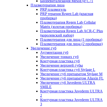
Биоревитализация MesoEye C71
Плазмотерапия лица
PRP плазмогель
PRP терапия Regen Lab (красная
пробирка)
Плазмотерапия Regen Lab Cellular
Matrix (золотая пробирка)
Плазмотерапия Regen Lab ACR-C Plus
(королевский набор)
Плазмотерапия для лица (1 пробирка)
Плазмотерапия для лица (2 пробирки)
Увеличение губ
Аугментация губ
Увеличение тонких губ
Контурная пластика губ
Увеличение верхней губы
Контурная пластика губ Stylage L
Увеличение губ препаратом Stylage M
Увеличение губ препаратом Aliaxin FL
Увеличение губ Juvederm ULTRA
SMILE
Контурная пластика Juvederm ULTRA
2
Контурная пластика Juvederm ULTRA
3