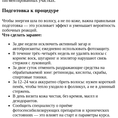
пигментированных участках.
Подготовка к процедуре
Чтобы энергия шла по волосу, а не по коже, важна правильная
подготовка — это усиливает эффект и уменьшает вероятность
побочных реакций.
Что сделать заранее:
За две недели исключить активный загар и
автобронзанты; ежедневно использовать фотозащиту.
В течение трёх–четырёх недель не удалять волосы с
корнем: воск, шугаринг и эпилятор нарушают связь
стержня с луковицей.
За двое суток отменить раздражающие средства на
обрабатываемой зоне: ретиноиды, кислоты, скрабы,
спиртовые тоники.
За 12–24 часа аккуратно сбрить волосы: нужен короткий
пенёк, чтобы тепло уходило в фолликул, а не в длинный
стержень.
В день визита кожа чистая, без кремов, масел и
дезодорантов.
Сообщить специалисту о приёме
фотосенсибилизирующих препаратов и хронических
состояниях — это влияет на старт и параметры курса.