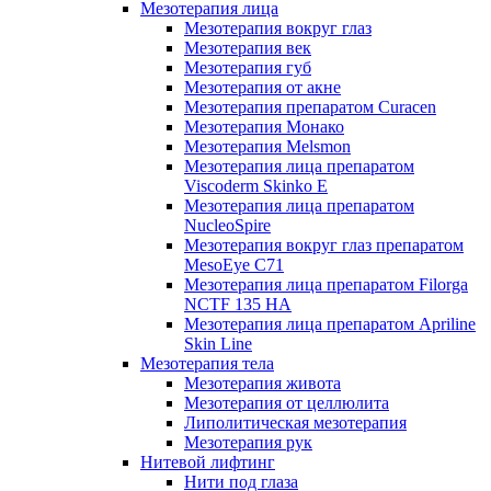
Мезотерапия лица
Мезотерапия вокруг глаз
Мезотерапия век
Мезотерапия губ
Мезотерапия от акне
Мезотерапия препаратом Curacen
Мезотерапия Монако
Мезотерапия Melsmon
Мезотерапия лица препаратом
Viscoderm Skinko E
Мезотерапия лица препаратом
NucleoSpire
Мезотерапия вокруг глаз препаратом
MesoEye С71
Мезотерапия лица препаратом Filorga
NCTF 135 HA
Мезотерапия лица препаратом Apriline
Skin Line
Мезотерапия тела
Мезотерапия живота
Мезотерапия от целлюлита
Липолитическая мезотерапия
Мезотерапия рук
Нитевой лифтинг
Нити под глаза