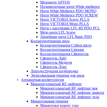
Мезонити APTOS
Полимолочные нити White medience
Нити White Medience PDO MONO
Нити White Medience PDO SCREW
Нити VICTORIA Screw PLLA
Нити VICTORIA Mono PLLA
Нити с насечками LFL 4D PDO PCL
Мезо нити LFL Screw
Линейные нити LFL Basic PDO
Коллагенотерапия лица
Коллагенотерапия Collost micro
Коллагенотерапия Linerase
Коллагенотерапия Сферогель
Сферогель Лайт
Сферогель Медиум
Сферогель Лонг
Липодеструкция подбородка
Экзосомальная терапия для лица
Аппаратная косметология
Микроигольчатый RF-лифтинг
Микроигольчатый RF лифтинг век
Микроигольчатый RF лифтинг живота
Микроигольчатый RF лифтинг тела
Микротоковая терапия
Микротоки вокруг глаз