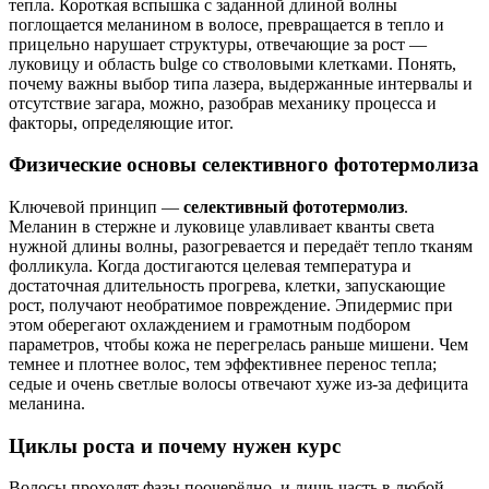
тепла. Короткая вспышка с заданной длиной волны
поглощается меланином в волосе, превращается в тепло и
прицельно нарушает структуры, отвечающие за рост —
луковицу и область bulge со стволовыми клетками. Понять,
почему важны выбор типа лазера, выдержанные интервалы и
отсутствие загара, можно, разобрав механику процесса и
факторы, определяющие итог.
Физические основы селективного фототермолиза
Ключевой принцип —
селективный фототермолиз
.
Меланин в стержне и луковице улавливает кванты света
нужной длины волны, разогревается и передаёт тепло тканям
фолликула. Когда достигаются целевая температура и
достаточная длительность прогрева, клетки, запускающие
рост, получают необратимое повреждение. Эпидермис при
этом оберегают охлаждением и грамотным подбором
параметров, чтобы кожа не перегрелась раньше мишени. Чем
темнее и плотнее волос, тем эффективнее перенос тепла;
седые и очень светлые волосы отвечают хуже из‑за дефицита
меланина.
Циклы роста и почему нужен курс
Волосы проходят фазы поочерёдно, и лишь часть в любой