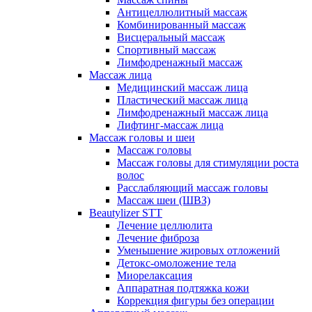
Антицеллюлитный массаж
Комбинированный массаж
Висцеральный массаж
Спортивный массаж
Лимфодренажный массаж
Массаж лица
Медицинский массаж лица
Пластический массаж лица
Лимфодренажный массаж лица
Лифтинг-массаж лица
Массаж головы и шеи
Массаж головы
Массаж головы для стимуляции роста
волос
Расслабляющий массаж головы
Массаж шеи (ШВЗ)
Beautylizer STT
Лечение целлюлита
Лечение фиброза
Уменьшение жировых отложений
Детокс-омоложение тела
Миорелаксация
Аппаратная подтяжка кожи
Коррекция фигуры без операции