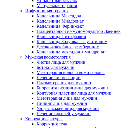
Аппаратный массаж
Мануальная терапия
Инфузионная терапия
Капельница Мексидол
Капельница Милдронат
Капельница Феринжект
Плацентарный иммуномодулятор Лаеннек
Капельница Цитофлавин
Капельница Золушка с глутатионом
Детокс-коктейль с реамберином
Капельница мексидол + милдронат
Мужская косметология
Чистка лица для мужчин
Ботокс для мужчин
Мезотерапия волос и кожи головы
Лечение пигментации
Плазмотерапия для мужчин
Биоревитализация лица для мужчин
Контурная пластика лица для мужчин
Мезотерапия лица для мужчин
Пилинг лица для мужчин
Уход за кожей лица для мужчин
Лечение прыщей у мужчин
Коррекция фигуры
Коррекция тела