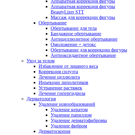
Аппаратная коррекция фигуры
Аппаратная коррекция фигуры
BeautyLizer STT
Массаж для коррекции фигуры
Обертывание
Обертывание для тела
Бандажное обертывание
Антицеллюлитное обертывание
Омоложение + детокс
Обертывание для коррекции фигуры
Антиоксидантное обертывание
Уход за телом
Избавление от лишнего веса
Коррекция силуэта
Лечение целлюлита
Инъекции липолитиков
Устранение растяжек
Лечение гипергидроза
Дерматология
Удаление новообразований
Удаление кератом
Удаление папиллом
Удаление дерматофибромы
Удаление фибром
Дерматоскопия