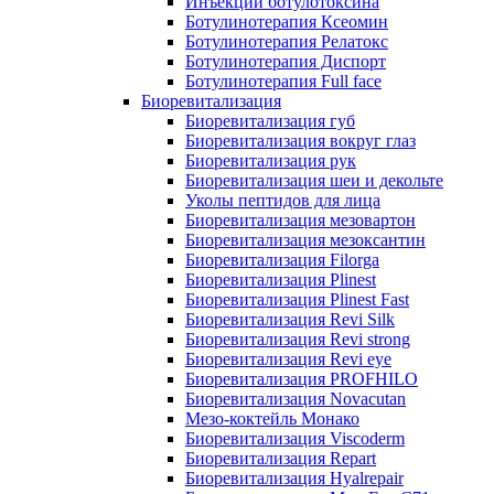
Инъекции ботулотоксина
Ботулинотерапия Ксеомин
Ботулинотерапия Релатокс
Ботулинотерапия Диспорт
Ботулинотерапия Full face
Биоревитализация
Биоревитализация губ
Биоревитализация вокруг глаз
Биоревитализация рук
Биоревитализация шеи и декольте
Уколы пептидов для лица
Биоревитализация мезовартон
Биоревитализация мезоксантин
Биоревитализация Filorga
Биоревитализация Plinest
Биоревитализация Plinest Fast
Биоревитализация Revi Silk
Биоревитализация Revi strong
Биоревитализация Revi eye
Биоревитализация PROFHILO
Биоревитализация Novacutan
Мезо-коктейль Монако
Биоревитализация Viscoderm
Биоревитализация Repart
Биоревитализация Hyalrepair