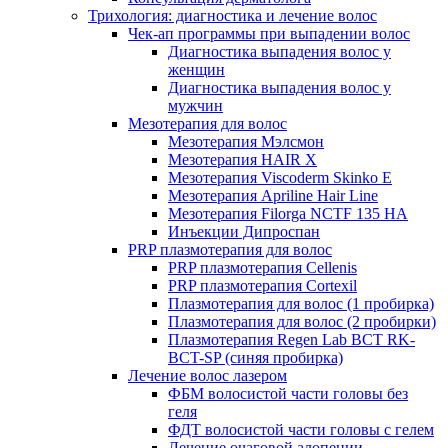
Трихология: диагностика и лечение волос
Чек-ап программы при выпадении волос
Диагностика выпадения волос у
женщин
Диагностика выпадения волос у
мужчин
Мезотерапия для волос
Мезотерапия Мэлсмон
Мезотерапия HAIR X
Мезотерапия Viscoderm Skinko E
Мезотерапия Apriline Hair Line
Мезотерапия Filorga NCTF 135 HA
Инъекции Дипроспан
PRP плазмотерапия для волос
PRP плазмотерапия Cellenis
PRP плазмотерапия Cortexil
Плазмотерапия для волос (1 пробирка)
Плазмотерапия для волос (2 пробирки)
Плазмотерапия Regen Lab BCT RK-
BCT-SP (синяя пробирка)
Лечение волос лазером
ФБМ волосистой части головы без
геля
ФДТ волосистой части головы с гелем
Лечение очаговой алопеции