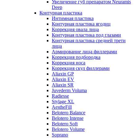
Увеличение губ препаратом Neuramis
Deep
Контурная пластика
Интимная пластика
Контурная пластика ягодиц
Коррекция овала лица
Контурная пластика под глазами
Контурная пластика средней трети
лица
Армирование лица филлерами
Коррекция подбородка
Коррекция носа
Коррекция скул филлерами
Aliaxin GP
Aliaxin EV
Aliaxin SR
Juvederm Voluma
Radiesse
Stylage XL
AestheFill
Belotero Balance
Belotero Intense
Belotero Soft
Belotero Volume
Soprano