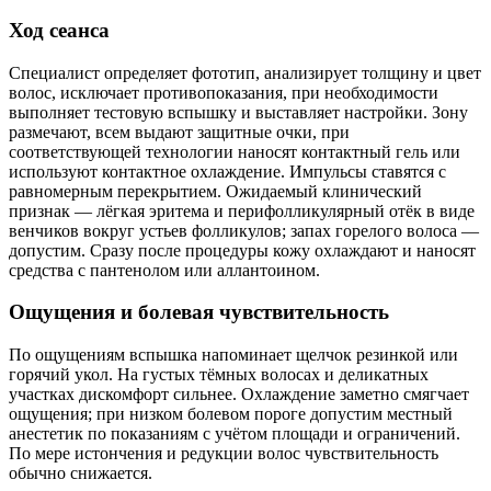
Ход сеанса
Специалист определяет фототип, анализирует толщину и цвет
волос, исключает противопоказания, при необходимости
выполняет тестовую вспышку и выставляет настройки. Зону
размечают, всем выдают защитные очки, при
соответствующей технологии наносят контактный гель или
используют контактное охлаждение. Импульсы ставятся с
равномерным перекрытием. Ожидаемый клинический
признак — лёгкая эритема и перифолликулярный отёк в виде
венчиков вокруг устьев фолликулов; запах горелого волоса —
допустим. Сразу после процедуры кожу охлаждают и наносят
средства с пантенолом или аллантоином.
Ощущения и болевая чувствительность
По ощущениям вспышка напоминает щелчок резинкой или
горячий укол. На густых тёмных волосах и деликатных
участках дискомфорт сильнее. Охлаждение заметно смягчает
ощущения; при низком болевом пороге допустим местный
анестетик по показаниям с учётом площади и ограничений.
По мере истончения и редукции волос чувствительность
обычно снижается.