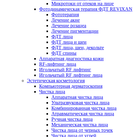
Микротоки от отеков на лице
Фотодинамическая терапия ФДТ REVIXAN
Фототерапия
Лечение акне
Лечение розацеа
Лечение пигментации
ФДТ лица
ФДТ лица и шеи
ФДТ лица, шеи, декольте
ФДТ спины
Аппаратная диагностика кожи
RF-лифтинг лица
Игольчатый RF лифтинг
Игольчатый RF лифтинг лица
Эстетическая косметология
Компьютерная дерматоскопия
Чистка лица
Аппаратная чистка лица
Ультразвуковая чистка лица
Комбинированная чистка лица
Атравматическая чистка лица
Ручная чистка лица
Механическая чистка лица
Чистка лица от черных точек
Чистка лица от угрей