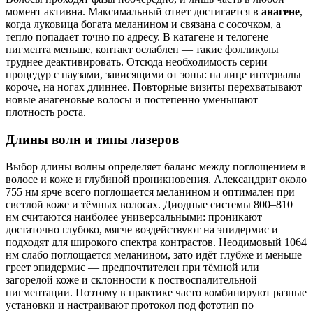
момент активна. Максимальный ответ достигается в
анагене
,
когда луковица богата меланином и связана с сосочком, а
тепло попадает точно по адресу. В катагене и телогене
пигмента меньше, контакт ослаблен — такие фолликулы
труднее деактивировать. Отсюда необходимость серии
процедур с паузами, зависящими от зоны: на лице интервалы
короче, на ногах длиннее. Повторные визиты перехватывают
новые анагеновые волосы и постепенно уменьшают
плотность роста.
Длины волн и типы лазеров
Выбор длины волны определяет баланс между поглощением в
волосе и коже и глубиной проникновения. Александрит около
755 нм ярче всего поглощается меланином и оптимален при
светлой коже и тёмных волосах. Диодные системы 800–810
нм считаются наиболее универсальными: проникают
достаточно глубоко, мягче воздействуют на эпидермис и
подходят для широкого спектра контрастов. Неодимовый 1064
нм слабо поглощается меланином, зато идёт глубже и меньше
греет эпидермис — предпочтителен при тёмной или
загорелой коже и склонности к поствоспалительной
пигментации. Поэтому в практике часто комбинируют разные
установки и настраивают протокол под фототип по