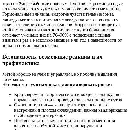
кожа и тёмные жёсткие волосы». Пушковые, рыжие и седые
волосы убираются хуже из‑за малого количества меланина.
Гормональные влияния, андрогенчувствительные зоны,
наследственность и отдельные лекарства могут замедлять
ответ и увеличивать число сеансов. Корректнее говорить о
стойком снижении плотности: после курса большинство
отмечает уменьшение на 70–90% с поддерживающими
визитами раз в несколько месяцев или год в зависимости от
зоны и гормонального фона.
Безопасность, возможные реакции и их
профилактика
Метод хорошо изучен и управляем, но побочные явления
возможны.
Что может случиться и как минимизировать риски:
Кратковременная эритема и отёк вокруг фолликулов —
нормальная реакция, проходит за часы или пару суток.
Ожоги и пузыри — чаще при загаре, неверных
настройках и плохом охлаждении; важны квалификация
и соблюдение интервалов.
Поствоспалительная гипо‑ или гиперпигментация —
вероятнее на тёмной коже и при нарушении