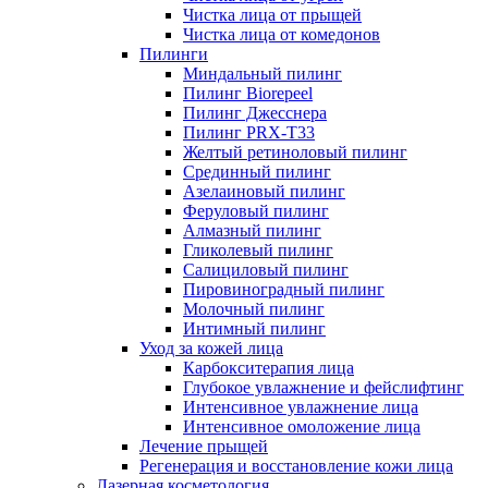
Чистка лица от прыщей
Чистка лица от комедонов
Пилинги
Миндальный пилинг
Пилинг Biorepeel
Пилинг Джесснера
Пилинг PRX-T33
Желтый ретиноловый пилинг
Срединный пилинг
Азелаиновый пилинг
Феруловый пилинг
Алмазный пилинг
Гликолевый пилинг
Салициловый пилинг
Пировиноградный пилинг
Молочный пилинг
Интимный пилинг
Уход за кожей лица
Карбокситерапия лица
Глубокое увлажнение и фейслифтинг
Интенсивное увлажнение лица
Интенсивное омоложение лица
Лечение прыщей
Регенерация и восстановление кожи лица
Лазерная косметология