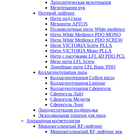
Липолитическая мезотерапия
Мезотерапия рук
Нитевой лифтинг
Нити под глаза
Мезонити APTOS
Полимолочные нити White medience
Нити White Medience PDO MONO
Нити White Medience PDO SCREW
Нити VICTORIA Screw PLLA
Нити VICTORIA Mono PLLA
Нити с насечками LFL 4D PDO PCL
Мезо нити LFL Screw
Линейные нити LFL Basic PDO
Коллагенотерапия лица
Коллагенотерапия Collost micro
Коллагенотерапия Linerase
Коллагенотерапия Сферогель
Сферогель Лайт
Сферогель Медиум
Сферогель Лонг
Липодеструкция подбородка
Экзосомальная терапия для лица
Аппаратная косметология
Микроигольчатый RF-лифтинг
Микроигольчатый RF лифтинг век