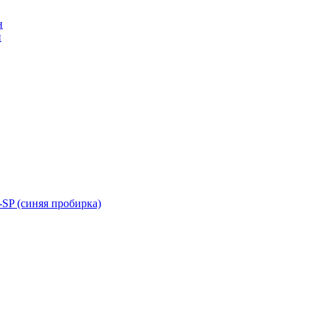
н
н
SP (синяя пробирка)