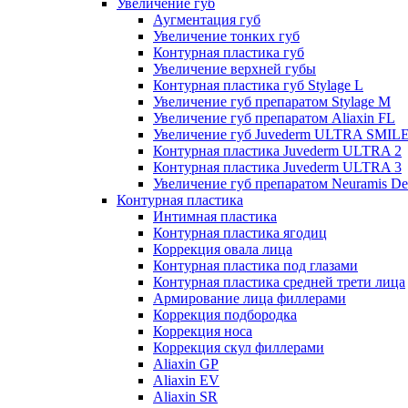
Увеличение губ
Аугментация губ
Увеличение тонких губ
Контурная пластика губ
Увеличение верхней губы
Контурная пластика губ Stylage L
Увеличение губ препаратом Stylage M
Увеличение губ препаратом Aliaxin FL
Увеличение губ Juvederm ULTRA SMIL
Контурная пластика Juvederm ULTRA 2
Контурная пластика Juvederm ULTRA 3
Увеличение губ препаратом Neuramis De
Контурная пластика
Интимная пластика
Контурная пластика ягодиц
Коррекция овала лица
Контурная пластика под глазами
Контурная пластика средней трети лица
Армирование лица филлерами
Коррекция подбородка
Коррекция носа
Коррекция скул филлерами
Aliaxin GP
Aliaxin EV
Aliaxin SR