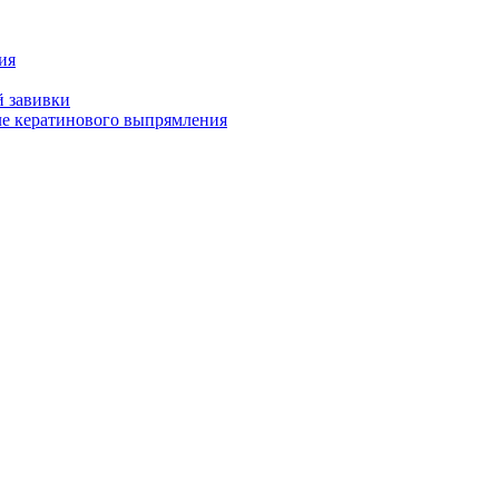
ия
й завивки
ле кератинового выпрямления