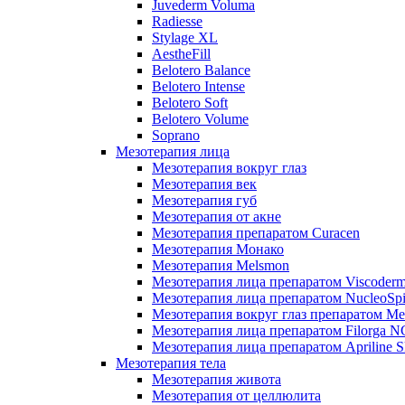
Juvederm Voluma
Radiesse
Stylage XL
AestheFill
Belotero Balance
Belotero Intense
Belotero Soft
Belotero Volume
Soprano
Мезотерапия лица
Мезотерапия вокруг глаз
Мезотерапия век
Мезотерапия губ
Мезотерапия от акне
Мезотерапия препаратом Curacen
Мезотерапия Монако
Мезотерапия Melsmon
Мезотерапия лица препаратом Viscoderm
Мезотерапия лица препаратом NucleoSpi
Мезотерапия вокруг глаз препаратом M
Мезотерапия лица препаратом Filorga 
Мезотерапия лица препаратом Apriline S
Мезотерапия тела
Мезотерапия живота
Мезотерапия от целлюлита