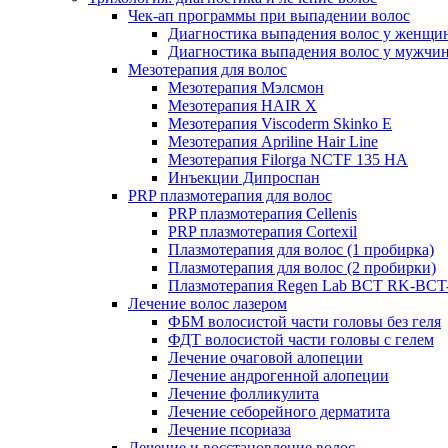
Чек-ап программы при выпадении волос
Диагностика выпадения волос у женщи
Диагностика выпадения волос у мужчи
Мезотерапия для волос
Мезотерапия Мэлсмон
Мезотерапия HAIR X
Мезотерапия Viscoderm Skinko E
Мезотерапия Apriline Hair Line
Мезотерапия Filorga NCTF 135 HA
Инъекции Дипроспан
PRP плазмотерапия для волос
PRP плазмотерапия Cellenis
PRP плазмотерапия Cortexil
Плазмотерапия для волос (1 пробирка)
Плазмотерапия для волос (2 пробирки)
Плазмотерапия Regen Lab BCT RK-BCT-
Лечение волос лазером
ФБМ волосистой части головы без геля
ФДТ волосистой части головы с гелем
Лечение очаговой алопеции
Лечение андрогенной алопеции
Лечение фолликулита
Лечение себорейного дерматита
Лечение псориаза
Лечение и восстановление волос