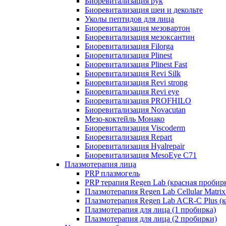
Биоревитализация рук
Биоревитализация шеи и декольте
Уколы пептидов для лица
Биоревитализация мезовартон
Биоревитализация мезоксантин
Биоревитализация Filorga
Биоревитализация Plinest
Биоревитализация Plinest Fast
Биоревитализация Revi Silk
Биоревитализация Revi strong
Биоревитализация Revi eye
Биоревитализация PROFHILO
Биоревитализация Novacutan
Мезо-коктейль Монако
Биоревитализация Viscoderm
Биоревитализация Repart
Биоревитализация Hyalrepair
Биоревитализация MesoEye C71
Плазмотерапия лица
PRP плазмогель
PRP терапия Regen Lab (красная пробир
Плазмотерапия Regen Lab Cellular Matrix
Плазмотерапия Regen Lab ACR-C Plus (к
Плазмотерапия для лица (1 пробирка)
Плазмотерапия для лица (2 пробирки)