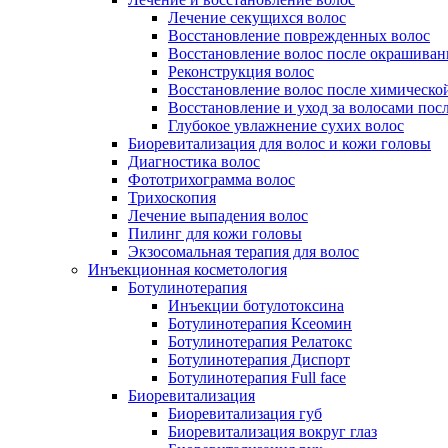
Лечение секущихся волос
Восстановление поврежденных волос
Восстановление волос после окрашиван
Реконструкция волос
Восстановление волос после химическо
Восстановление и уход за волосами пос
Глубокое увлажнение сухих волос
Биоревитализация для волос и кожи головы
Диагностика волос
Фототрихограмма волос
Трихоскопия
Лечение выпадения волос
Пилинг для кожи головы
Экзосомальная терапия для волос
Инъекционная косметология
Ботулинотерапия
Инъекции ботулотоксина
Ботулинотерапия Ксеомин
Ботулинотерапия Релатокс
Ботулинотерапия Диспорт
Ботулинотерапия Full face
Биоревитализация
Биоревитализация губ
Биоревитализация вокруг глаз