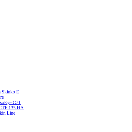
 Skinko E
re
esoEye С71
NCTF 135 HA
kin Line