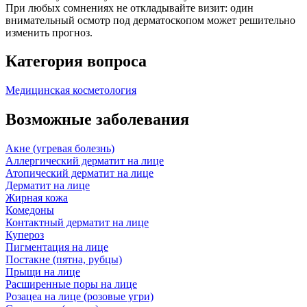
При любых сомнениях не откладывайте визит: один
внимательный осмотр под дерматоскопом может решительно
изменить прогноз.
Категория вопроса
Медицинская косметология
Возможные заболевания
Акне (угревая болезнь)
Аллергический дерматит на лице
Атопический дерматит на лице
Дерматит на лице
Жирная кожа
Комедоны
Контактный дерматит на лице
Купероз
Пигментация на лице
Постакне (пятна, рубцы)
Прыщи на лице
Расширенные поры на лице
Розацеа на лице (розовые угри)