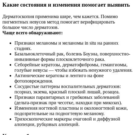
Какие состояния и изменения помогает выявить
Дерматоскопия применима шире, чем кажется. Помимо
пигментных невусов метод помогает верифицировать
большое число дерматозов.
Чаще всего обнаруживают:
Признаки меланомы и меланомы in situ на ранних
стадиях.
Базальноклеточный рак, болезнь Боуэна, поверхностно-
инвазивные формы плоскоклеточного рака.
Себорейные кератозы, дерматофибромы, гемангиомы,
голубые невусы — чтобы избежать ненужного удаления.
Актинические кератозы и лентиго на фоне
фотоповреждения.
Сосудистые паттерны воспалительных дерматозов:
псориаз, экзема, красный плоский лишай, розацеа.
Признаки паразитарных и грибковых заболеваний
(дельта-признак при чесотке, находки при микозах).
Изменения ногтевой пластины и околоногтевой кожи,
подозрительные на подногтевую меланому.
Трихоскопические маркеры очаговой и диффузной
алопеции, рубцовых алопеций.