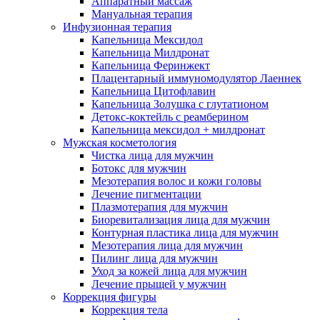
Аппаратный массаж
Мануальная терапия
Инфузионная терапия
Капельница Мексидол
Капельница Милдронат
Капельница Феринжект
Плацентарный иммуномодулятор Лаеннек
Капельница Цитофлавин
Капельница Золушка с глутатионом
Детокс-коктейль с реамберином
Капельница мексидол + милдронат
Мужская косметология
Чистка лица для мужчин
Ботокс для мужчин
Мезотерапия волос и кожи головы
Лечение пигментации
Плазмотерапия для мужчин
Биоревитализация лица для мужчин
Контурная пластика лица для мужчин
Мезотерапия лица для мужчин
Пилинг лица для мужчин
Уход за кожей лица для мужчин
Лечение прыщей у мужчин
Коррекция фигуры
Коррекция тела