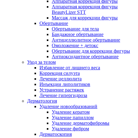
Аппаратная коррекция фигуры
Аппаратная коррекция фигуры
BeautyLizer STT
Массаж для коррекции фигуры
Обертывание
Обертывание для тела
Бандажное обертывание
Антицеллюлитное обертывание
Омоложение + детокс
Обертывание для коррекции фигуры
Антиоксидантное обертывание
Уход за телом
Избавление от лишнего веса
Коррекция силуэта
Лечение целлюлита
Инъекции липолитиков
Устранение растяжек
Лечение гипергидроза
Дерматология
Удаление новообразований
Удаление кератом
Удаление папиллом
Удаление дерматофибромы
Удаление фибром
Дерматоскопия