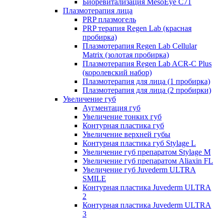
Биоревитализация MesoEye C71
Плазмотерапия лица
PRP плазмогель
PRP терапия Regen Lab (красная
пробирка)
Плазмотерапия Regen Lab Cellular
Matrix (золотая пробирка)
Плазмотерапия Regen Lab ACR-C Plus
(королевский набор)
Плазмотерапия для лица (1 пробирка)
Плазмотерапия для лица (2 пробирки)
Увеличение губ
Аугментация губ
Увеличение тонких губ
Контурная пластика губ
Увеличение верхней губы
Контурная пластика губ Stylage L
Увеличение губ препаратом Stylage M
Увеличение губ препаратом Aliaxin FL
Увеличение губ Juvederm ULTRA
SMILE
Контурная пластика Juvederm ULTRA
2
Контурная пластика Juvederm ULTRA
3