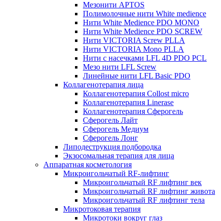
Мезонити APTOS
Полимолочные нити White medience
Нити White Medience PDO MONO
Нити White Medience PDO SCREW
Нити VICTORIA Screw PLLA
Нити VICTORIA Mono PLLA
Нити с насечками LFL 4D PDO PCL
Мезо нити LFL Screw
Линейные нити LFL Basic PDO
Коллагенотерапия лица
Коллагенотерапия Collost micro
Коллагенотерапия Linerase
Коллагенотерапия Сферогель
Сферогель Лайт
Сферогель Медиум
Сферогель Лонг
Липодеструкция подбородка
Экзосомальная терапия для лица
Аппаратная косметология
Микроигольчатый RF-лифтинг
Микроигольчатый RF лифтинг век
Микроигольчатый RF лифтинг живота
Микроигольчатый RF лифтинг тела
Микротоковая терапия
Микротоки вокруг глаз