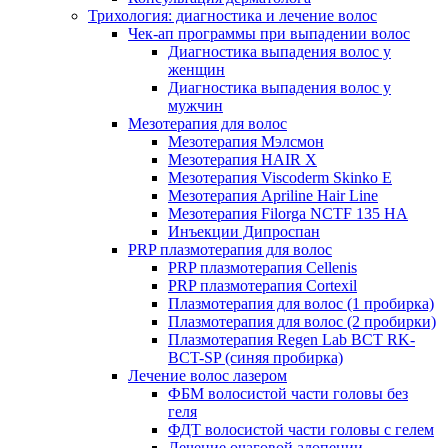
Трихология: диагностика и лечение волос
Чек-ап программы при выпадении волос
Диагностика выпадения волос у
женщин
Диагностика выпадения волос у
мужчин
Мезотерапия для волос
Мезотерапия Мэлсмон
Мезотерапия HAIR X
Мезотерапия Viscoderm Skinko E
Мезотерапия Apriline Hair Line
Мезотерапия Filorga NCTF 135 HA
Инъекции Дипроспан
PRP плазмотерапия для волос
PRP плазмотерапия Cellenis
PRP плазмотерапия Cortexil
Плазмотерапия для волос (1 пробирка)
Плазмотерапия для волос (2 пробирки)
Плазмотерапия Regen Lab BCT RK-
BCT-SP (синяя пробирка)
Лечение волос лазером
ФБМ волосистой части головы без
геля
ФДТ волосистой части головы с гелем
Лечение очаговой алопеции