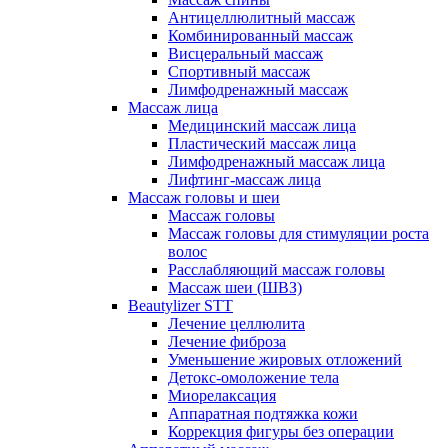
Антицеллюлитный массаж
Комбинированный массаж
Висцеральный массаж
Спортивный массаж
Лимфодренажный массаж
Массаж лица
Медицинский массаж лица
Пластический массаж лица
Лимфодренажный массаж лица
Лифтинг-массаж лица
Массаж головы и шеи
Массаж головы
Массаж головы для стимуляции роста
волос
Расслабляющий массаж головы
Массаж шеи (ШВЗ)
Beautylizer STT
Лечение целлюлита
Лечение фиброза
Уменьшение жировых отложений
Детокс-омоложение тела
Миорелаксация
Аппаратная подтяжка кожи
Коррекция фигуры без операции