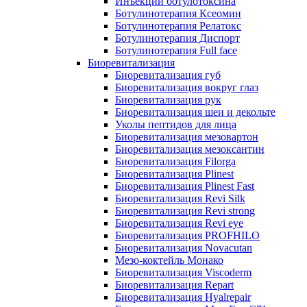
Инъекции ботулотоксина
Ботулинотерапия Ксеомин
Ботулинотерапия Релатокс
Ботулинотерапия Диспорт
Ботулинотерапия Full face
Биоревитализация
Биоревитализация губ
Биоревитализация вокруг глаз
Биоревитализация рук
Биоревитализация шеи и декольте
Уколы пептидов для лица
Биоревитализация мезовартон
Биоревитализация мезоксантин
Биоревитализация Filorga
Биоревитализация Plinest
Биоревитализация Plinest Fast
Биоревитализация Revi Silk
Биоревитализация Revi strong
Биоревитализация Revi eye
Биоревитализация PROFHILO
Биоревитализация Novacutan
Мезо-коктейль Монако
Биоревитализация Viscoderm
Биоревитализация Repart
Биоревитализация Hyalrepair