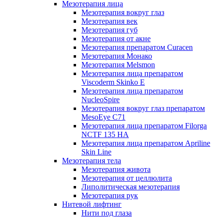
Мезотерапия лица
Мезотерапия вокруг глаз
Мезотерапия век
Мезотерапия губ
Мезотерапия от акне
Мезотерапия препаратом Curacen
Мезотерапия Монако
Мезотерапия Melsmon
Мезотерапия лица препаратом
Viscoderm Skinko E
Мезотерапия лица препаратом
NucleoSpire
Мезотерапия вокруг глаз препаратом
MesoEye С71
Мезотерапия лица препаратом Filorga
NCTF 135 HA
Мезотерапия лица препаратом Apriline
Skin Line
Мезотерапия тела
Мезотерапия живота
Мезотерапия от целлюлита
Липолитическая мезотерапия
Мезотерапия рук
Нитевой лифтинг
Нити под глаза