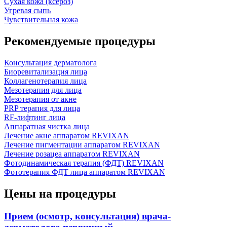
Сухая кожа (ксероз)
Угревая сыпь
Чувствительная кожа
Рекомендуемые процедуры
Консультация дерматолога
Биоревитализация лица
Коллагенотерапия лица
Мезотерапия для лица
Мезотерапия от акне
PRP терапия для лица
RF-лифтинг лица
Аппаратная чистка лица
Лечение акне аппаратом REVIXAN
Лечение пигментации аппаратом REVIXAN
Лечение розацеа аппаратом REVIXAN
Фотодинамическая терапия (ФДТ) REVIXAN
Фототерапия ФДТ лица аппаратом REVIXAN
Цены на процедуры
Прием (осмотр, консультация) врача-