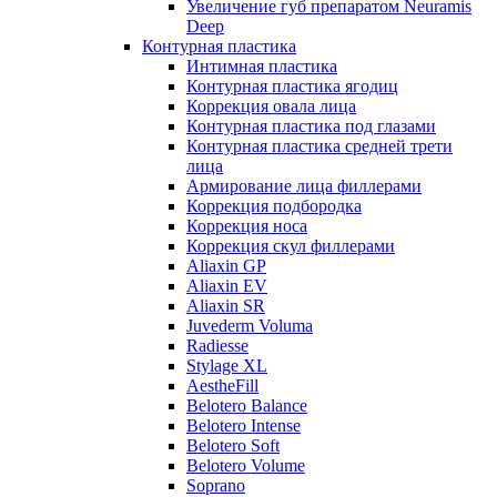
Увеличение губ препаратом Neuramis
Deep
Контурная пластика
Интимная пластика
Контурная пластика ягодиц
Коррекция овала лица
Контурная пластика под глазами
Контурная пластика средней трети
лица
Армирование лица филлерами
Коррекция подбородка
Коррекция носа
Коррекция скул филлерами
Aliaxin GP
Aliaxin EV
Aliaxin SR
Juvederm Voluma
Radiesse
Stylage XL
AestheFill
Belotero Balance
Belotero Intense
Belotero Soft
Belotero Volume
Soprano