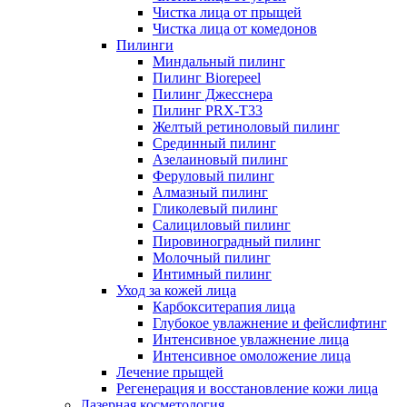
Чистка лица от прыщей
Чистка лица от комедонов
Пилинги
Миндальный пилинг
Пилинг Biorepeel
Пилинг Джесснера
Пилинг PRX-T33
Желтый ретиноловый пилинг
Срединный пилинг
Азелаиновый пилинг
Феруловый пилинг
Алмазный пилинг
Гликолевый пилинг
Салициловый пилинг
Пировиноградный пилинг
Молочный пилинг
Интимный пилинг
Уход за кожей лица
Карбокситерапия лица
Глубокое увлажнение и фейслифтинг
Интенсивное увлажнение лица
Интенсивное омоложение лица
Лечение прыщей
Регенерация и восстановление кожи лица
Лазерная косметология