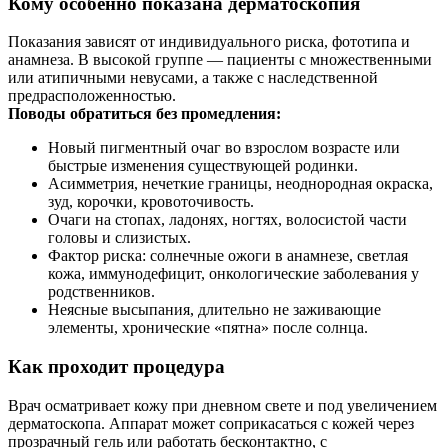
Кому особенно показана дерматоскопия
Показания зависят от индивидуального риска, фототипа и
анамнеза. В высокой группе — пациенты с множественными
или атипичными невусами, а также с наследственной
предрасположенностью.
Поводы обратиться без промедления:
Новый пигментный очаг во взрослом возрасте или
быстрые изменения существующей родинки.
Асимметрия, нечеткие границы, неоднородная окраска,
зуд, корочки, кровоточивость.
Очаги на стопах, ладонях, ногтях, волосистой части
головы и слизистых.
Фактор риска: солнечные ожоги в анамнезе, светлая
кожа, иммунодефицит, онкологические заболевания у
родственников.
Неясные высыпания, длительно не заживающие
элементы, хронические «пятна» после солнца.
Как проходит процедура
Врач осматривает кожу при дневном свете и под увеличением
дерматоскопа. Аппарат может соприкасаться с кожей через
прозрачный гель или работать бесконтактно, с