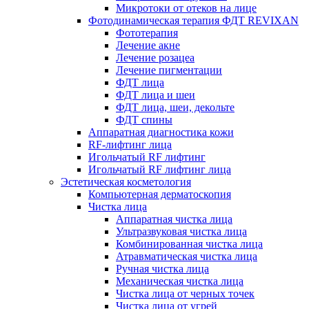
Микротоки от отеков на лице
Фотодинамическая терапия ФДТ REVIXAN
Фототерапия
Лечение акне
Лечение розацеа
Лечение пигментации
ФДТ лица
ФДТ лица и шеи
ФДТ лица, шеи, декольте
ФДТ спины
Аппаратная диагностика кожи
RF-лифтинг лица
Игольчатый RF лифтинг
Игольчатый RF лифтинг лица
Эстетическая косметология
Компьютерная дерматоскопия
Чистка лица
Аппаратная чистка лица
Ультразвуковая чистка лица
Комбинированная чистка лица
Атравматическая чистка лица
Ручная чистка лица
Механическая чистка лица
Чистка лица от черных точек
Чистка лица от угрей