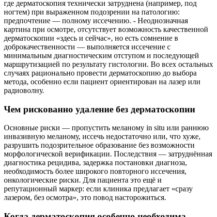
где дерматоскопия технически затруднена (например, под
ногтем) при выраженном подозрении на патологию:
предпочтение — полному иссечению. - Неоднозначная
картина при осмотре, отсутствует возможность качественной
дерматоскопии «здесь и сейчас», но есть сомнение в
доброкачественности — выполняется иссечение с
минимальным диагностическим отступом и последующей
маршрутизацией по результату гистологии. Во всех остальных
случаях рационально провести дерматоскопию до выбора
метода, особенно если пациент ориентирован на лазер или
радиоволну.
Чем рискованно удаление без дерматоскопии
Основные риски — пропустить меланому in situ или раннюю
инвазивную меланому, иссечь недостаточно или, что хуже,
разрушить подозрительное образование без возможности
морфологической верификации. Последствия — затруднённая
диагностика рецидива, задержка постановки диагноза,
необходимость более широкого повторного иссечения,
онкологические риски. Для пациента это ещё и
репутационный маркер: если клиника предлагает «сразу
лазером, без осмотра», это повод насторожиться.
Когда дерматоскопия особенно необходима