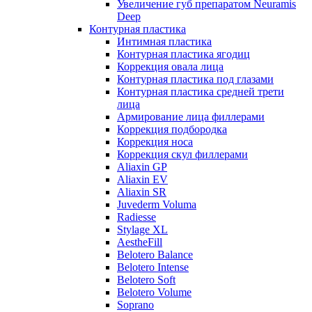
Увеличение губ препаратом Neuramis
Deep
Контурная пластика
Интимная пластика
Контурная пластика ягодиц
Коррекция овала лица
Контурная пластика под глазами
Контурная пластика средней трети
лица
Армирование лица филлерами
Коррекция подбородка
Коррекция носа
Коррекция скул филлерами
Aliaxin GP
Aliaxin EV
Aliaxin SR
Juvederm Voluma
Radiesse
Stylage XL
AestheFill
Belotero Balance
Belotero Intense
Belotero Soft
Belotero Volume
Soprano