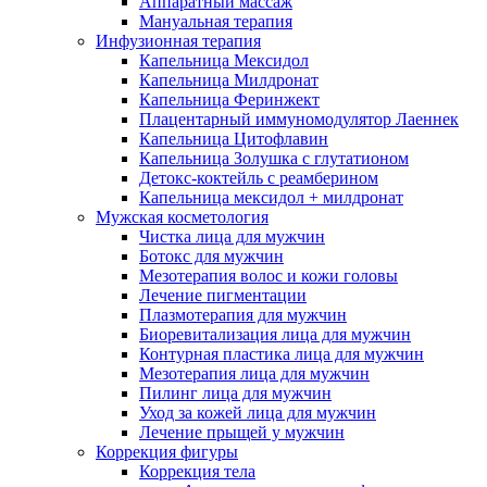
Аппаратный массаж
Мануальная терапия
Инфузионная терапия
Капельница Мексидол
Капельница Милдронат
Капельница Феринжект
Плацентарный иммуномодулятор Лаеннек
Капельница Цитофлавин
Капельница Золушка с глутатионом
Детокс-коктейль с реамберином
Капельница мексидол + милдронат
Мужская косметология
Чистка лица для мужчин
Ботокс для мужчин
Мезотерапия волос и кожи головы
Лечение пигментации
Плазмотерапия для мужчин
Биоревитализация лица для мужчин
Контурная пластика лица для мужчин
Мезотерапия лица для мужчин
Пилинг лица для мужчин
Уход за кожей лица для мужчин
Лечение прыщей у мужчин
Коррекция фигуры
Коррекция тела