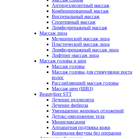
Антицеллюлитный массаж
Комбинированный массаж
Висцеральный массаж
Спортивный массаж
Лимфодренажный массаж
Массаж лица
Медицинский массаж лица
Пластический массаж лица
Лимфодренажный массаж лица
Лифтинг-массаж лица
Массаж головы и шеи
Массаж головы
Массаж головы для стимуляции роста
волос
Расслабляющий массаж головы
Массаж шеи (ШВЗ)
Beautylizer STT
Лечение целлюлита
Лечение фиброза
Уменьшение жировых отложений
Детокс-омоложение тела
Миорелаксация
Аппаратная подтяжка кожи
Коррекция фигуры без операции