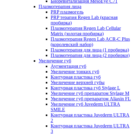
Биоревитализация MesoEye C71
Плазмотерапия лица
PRP плазмогель
PRP терапия Regen Lab (красная
пробирка)
Плазмотерапия Regen Lab Cellular
Matrix (золотая пробирка)
Плазмотерапия Regen Lab ACR-C Plus
(королевский набор)
Плазмотерапия для лица (1 пробирка)
Плазмотерапия для лица (2 пробирки)
Увеличение губ
Аугментация губ
Увеличение тонких губ
Контурная пластика губ
Увеличение верхней губы
Контурная пластика губ Stylage L
Увеличение губ препаратом Stylage M
Увеличение губ препаратом Aliaxin FL
Увеличение губ Juvederm ULTRA
SMILE
Контурная пластика Juvederm ULTRA
2
Контурная пластика Juvederm ULTRA
3