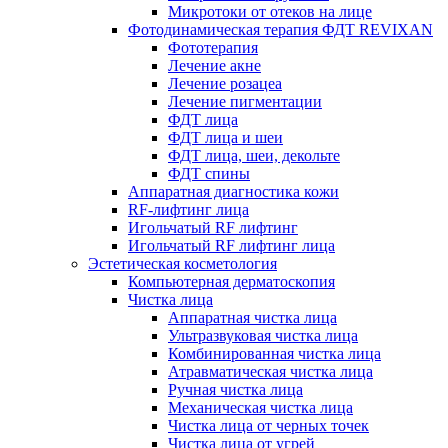
Микротоки от отеков на лице
Фотодинамическая терапия ФДТ REVIXAN
Фототерапия
Лечение акне
Лечение розацеа
Лечение пигментации
ФДТ лица
ФДТ лица и шеи
ФДТ лица, шеи, декольте
ФДТ спины
Аппаратная диагностика кожи
RF-лифтинг лица
Игольчатый RF лифтинг
Игольчатый RF лифтинг лица
Эстетическая косметология
Компьютерная дерматоскопия
Чистка лица
Аппаратная чистка лица
Ультразвуковая чистка лица
Комбинированная чистка лица
Атравматическая чистка лица
Ручная чистка лица
Механическая чистка лица
Чистка лица от черных точек
Чистка лица от угрей