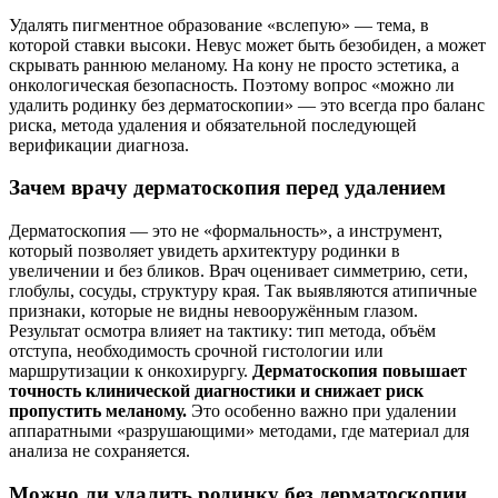
Удалять пигментное образование «вслепую» — тема, в
которой ставки высоки. Невус может быть безобиден, а может
скрывать раннюю меланому. На кону не просто эстетика, а
онкологическая безопасность. Поэтому вопрос «можно ли
удалить родинку без дерматоскопии» — это всегда про баланс
риска, метода удаления и обязательной последующей
верификации диагноза.
Зачем врачу дерматоскопия перед удалением
Дерматоскопия — это не «формальность», а инструмент,
который позволяет увидеть архитектуру родинки в
увеличении и без бликов. Врач оценивает симметрию, сети,
глобулы, сосуды, структуру края. Так выявляются атипичные
признаки, которые не видны невооружённым глазом.
Результат осмотра влияет на тактику: тип метода, объём
отступа, необходимость срочной гистологии или
маршрутизации к онкохирургу.
Дерматоскопия повышает
точность клинической диагностики и снижает риск
пропустить меланому.
Это особенно важно при удалении
аппаратными «разрушающими» методами, где материал для
анализа не сохраняется.
Можно ли удалить родинку без дерматоскопии