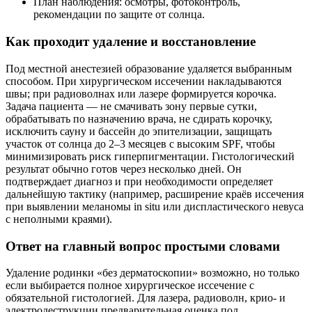
План наблюдения: осмотры, фотоконтроль,
рекомендации по защите от солнца.
Как проходит удаление и восстановление
Под местной анестезией образование удаляется выбранным
способом. При хирургическом иссечении накладываются
швы; при радиоволнах или лазере формируется корочка.
Задача пациента — не смачивать зону первые сутки,
обрабатывать по назначению врача, не сдирать корочку,
исключить сауну и бассейн до эпителизации, защищать
участок от солнца до 2–3 месяцев с высоким SPF, чтобы
минимизировать риск гиперпигментации. Гистологический
результат обычно готов через несколько дней. Он
подтверждает диагноз и при необходимости определяет
дальнейшую тактику (например, расширение краёв иссечения
при выявлении меланомы in situ или диспластического невуса
с неполными краями).
Ответ на главный вопрос простыми словами
Удаление родинки «без дерматоскопии» возможно, но только
если выбирается полное хирургическое иссечение с
обязательной гистологией. Для лазера, радиоволн, крио- и
электродеструкции предварительная оценка под