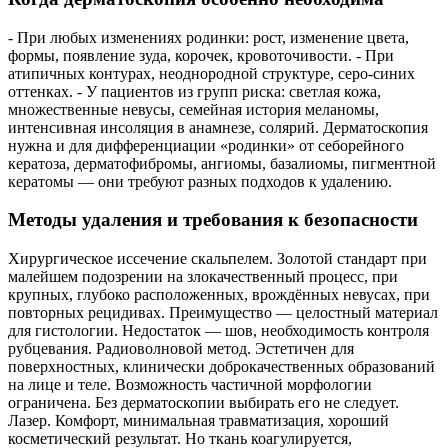
- При любых изменениях родинки: рост, изменение цвета,
формы, появление зуда, корочек, кровоточивости. - При
атипичных контурах, неоднородной структуре, серо-синих
оттенках. - У пациентов из групп риска: светлая кожа,
множественные невусы, семейная история меланомы,
интенсивная инсоляция в анамнезе, солярий. Дерматоскопия
нужна и для дифференциации «родинки» от себорейного
кератоза, дерматофибромы, ангиомы, базалиомы, пигментной
кератомы — они требуют разных подходов к удалению.
Методы удаления и требования к безопасности
Хирургическое иссечение скальпелем. Золотой стандарт при
малейшем подозрении на злокачественный процесс, при
крупных, глубоко расположенных, врождённых невусах, при
повторных рецидивах. Преимущество — целостный материал
для гистологии. Недостаток — шов, необходимость контроля
рубцевания. Радиоволновой метод. Эстетичен для
поверхностных, клинически доброкачественных образований
на лице и теле. Возможность частичной морфологии
ограничена. Без дерматоскопии выбирать его не следует.
Лазер. Комфорт, минимальная травматизация, хороший
косметический результат. Но ткань коагулируется,