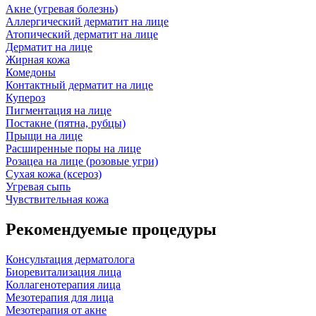
Акне (угревая болезнь)
Аллергический дерматит на лице
Атопический дерматит на лице
Дерматит на лице
Жирная кожа
Комедоны
Контактный дерматит на лице
Купероз
Пигментация на лице
Постакне (пятна, рубцы)
Прыщи на лице
Расширенные поры на лице
Розацеа на лице (розовые угри)
Сухая кожа (ксероз)
Угревая сыпь
Чувствительная кожа
Рекомендуемые процедуры
Консультация дерматолога
Биоревитализация лица
Коллагенотерапия лица
Мезотерапия для лица
Мезотерапия от акне