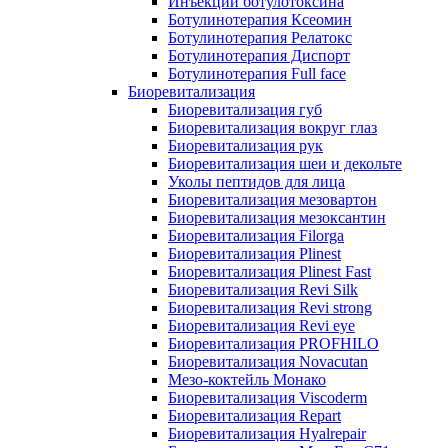
Инъекции ботулотоксина
Ботулинотерапия Ксеомин
Ботулинотерапия Релатокс
Ботулинотерапия Диспорт
Ботулинотерапия Full face
Биоревитализация
Биоревитализация губ
Биоревитализация вокруг глаз
Биоревитализация рук
Биоревитализация шеи и декольте
Уколы пептидов для лица
Биоревитализация мезовартон
Биоревитализация мезоксантин
Биоревитализация Filorga
Биоревитализация Plinest
Биоревитализация Plinest Fast
Биоревитализация Revi Silk
Биоревитализация Revi strong
Биоревитализация Revi eye
Биоревитализация PROFHILO
Биоревитализация Novacutan
Мезо-коктейль Монако
Биоревитализация Viscoderm
Биоревитализация Repart
Биоревитализация Hyalrepair