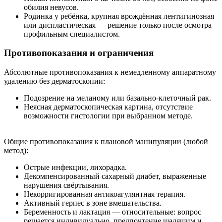
обилия невусов.
Родинка у ребёнка, крупная врождённая лентигинозная
или диспластическая — решение только после осмотра
профильным специалистом.
Противопоказания и ограничения
Абсолютные противопоказания к немедленному аппаратному
удалению без дерматоскопии:
Подозрение на меланому или базально-клеточный рак.
Неясная дерматоскопическая картина, отсутствие
возможности гистологии при выбранном методе.
Общие противопоказания к плановой манипуляции (любой
метод):
Острые инфекции, лихорадка.
Декомпенсированный сахарный диабет, выраженные
нарушения свёртывания.
Некорригированная антикоагулянтная терапия.
Активный герпес в зоне вмешательства.
Беременность и лактация — относительные: вопрос
решается индивидуально, предпочтение щадящим и