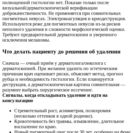
полноценной гистологии нет. Показан только после
визуальной/дерматоскопической верификации
доброкачественности. Не применяется при сомнительных
пигментных невусах. Электрокоагуляция и криодеструкция.
Используются реже для пигментных невусов из‑за рисков
неполного удаления и сложности морфологической оценки.
Требуют предварительной дерматоскопии и уверенного
исключения меланомы.
Что делать пациенту до решения об удалении
Сначала — очный приём у дерматолога/онколога с
дерматоскопией. При желании удалить по эстетическим
причинам врач оценивает риски, объясняет метод, прогноз
рубца и необходимость гистологии. Если планируется
деструкция, а дерматоскопическая картина сомнительная —
разумнее выбрать хирургическое иссечение.
Сигналы, когда откладывать удаление и идти на
консультацию
Стремительный рост, асимметрия, полихромия
(несколько оттенков в одной родинке).
Кровоточивость без травмы, изъязвление, длительное
воспаление по краю.
Новый пигментный очаг после 30 лет, особенно на фоне