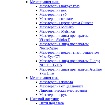
Мезотерапия лица
Мезотерапия вокруг глаз
Мезотерапия век
Мезотерапия губ
Мезотерапия от акне
Мезотерапия препаратом Curacen
Мезотерапия Монако
Мезотерапия Melsmon
Мезотерапия лица препаратом
Viscoderm Skinko E
Мезотерапия лица препаратом
NucleoSpire
Мезотерапия вокруг глаз препаратом
MesoEye С71
Мезотерапия лица препаратом Filorga
NCTF 135 HA
Мезотерапия лица препаратом Apriline
Skin Line
Мезотерапия тела
Мезотерапия живота
Мезотерапия от целлюлита
Липолитическая мезотерапия
Мезотерапия рук
Нитевой лифтинг
Нити под глаза