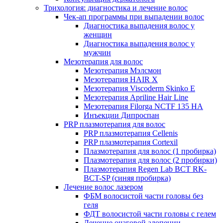
Трихология: диагностика и лечение волос
Чек-ап программы при выпадении волос
Диагностика выпадения волос у
женщин
Диагностика выпадения волос у
мужчин
Мезотерапия для волос
Мезотерапия Мэлсмон
Мезотерапия HAIR X
Мезотерапия Viscoderm Skinko E
Мезотерапия Apriline Hair Line
Мезотерапия Filorga NCTF 135 HA
Инъекции Дипроспан
PRP плазмотерапия для волос
PRP плазмотерапия Cellenis
PRP плазмотерапия Cortexil
Плазмотерапия для волос (1 пробирка)
Плазмотерапия для волос (2 пробирки)
Плазмотерапия Regen Lab BCT RK-
BCT-SP (синяя пробирка)
Лечение волос лазером
ФБМ волосистой части головы без
геля
ФДТ волосистой части головы с гелем
Лечение очаговой алопеции