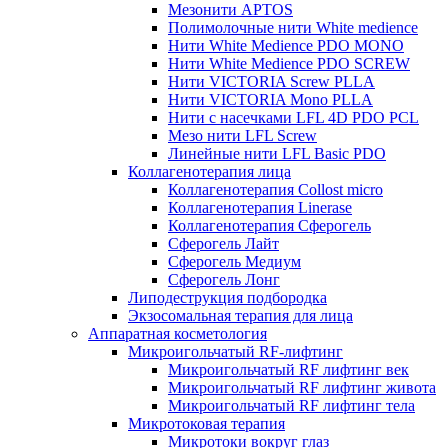
Мезонити APTOS
Полимолочные нити White medience
Нити White Medience PDO MONO
Нити White Medience PDO SCREW
Нити VICTORIA Screw PLLA
Нити VICTORIA Mono PLLA
Нити с насечками LFL 4D PDO PCL
Мезо нити LFL Screw
Линейные нити LFL Basic PDO
Коллагенотерапия лица
Коллагенотерапия Collost micro
Коллагенотерапия Linerase
Коллагенотерапия Сферогель
Сферогель Лайт
Сферогель Медиум
Сферогель Лонг
Липодеструкция подбородка
Экзосомальная терапия для лица
Аппаратная косметология
Микроигольчатый RF-лифтинг
Микроигольчатый RF лифтинг век
Микроигольчатый RF лифтинг живота
Микроигольчатый RF лифтинг тела
Микротоковая терапия
Микротоки вокруг глаз