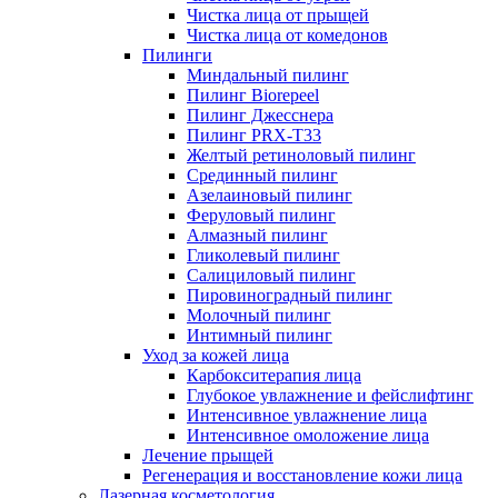
Чистка лица от прыщей
Чистка лица от комедонов
Пилинги
Миндальный пилинг
Пилинг Biorepeel
Пилинг Джесснера
Пилинг PRX-T33
Желтый ретиноловый пилинг
Срединный пилинг
Азелаиновый пилинг
Феруловый пилинг
Алмазный пилинг
Гликолевый пилинг
Салициловый пилинг
Пировиноградный пилинг
Молочный пилинг
Интимный пилинг
Уход за кожей лица
Карбокситерапия лица
Глубокое увлажнение и фейслифтинг
Интенсивное увлажнение лица
Интенсивное омоложение лица
Лечение прыщей
Регенерация и восстановление кожи лица
Лазерная косметология