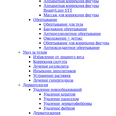
Аппаратная коррекция фигуры
Аппаратная коррекция фигуры
BeautyLizer STT
Массаж для коррекции фигуры
Обертывание
Обертывание для тела
Бандажное обертывание
Антицеллюлитное обертывание
Омоложение + детокс
Обертывание для коррекции фигуры
Антиоксидантное обертывание
Уход за телом
Избавление от лишнего веса
Коррекция силуэта
Лечение целлюлита
Инъекции липолитиков
Устранение растяжек
Лечение гипергидроза
Дерматология
Удаление новообразований
Удаление кератом
Удаление папиллом
Удаление дерматофибромы
Удаление фибром
Дерматоскопия