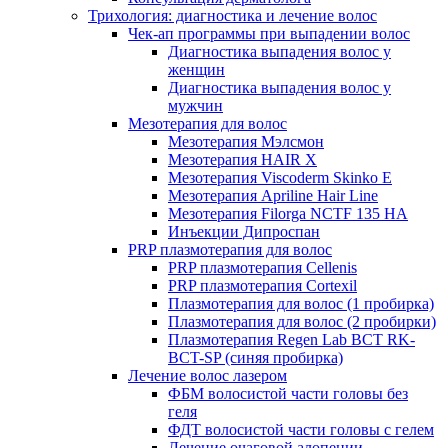
Трихология: диагностика и лечение волос
Чек-ап программы при выпадении волос
Диагностика выпадения волос у
женщин
Диагностика выпадения волос у
мужчин
Мезотерапия для волос
Мезотерапия Мэлсмон
Мезотерапия HAIR X
Мезотерапия Viscoderm Skinko E
Мезотерапия Apriline Hair Line
Мезотерапия Filorga NCTF 135 HA
Инъекции Дипроспан
PRP плазмотерапия для волос
PRP плазмотерапия Cellenis
PRP плазмотерапия Cortexil
Плазмотерапия для волос (1 пробирка)
Плазмотерапия для волос (2 пробирки)
Плазмотерапия Regen Lab BCT RK-
BCT-SP (синяя пробирка)
Лечение волос лазером
ФБМ волосистой части головы без
геля
ФДТ волосистой части головы с гелем
Лечение очаговой алопеции