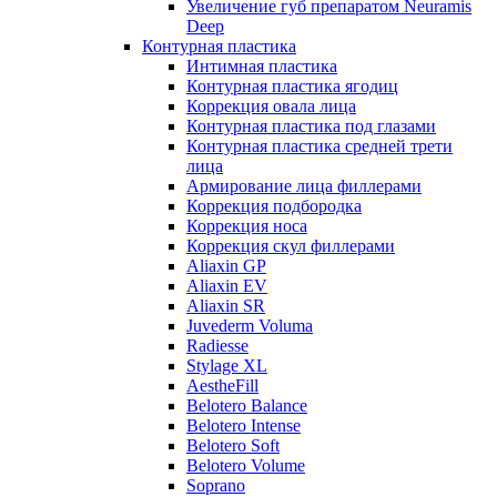
Увеличение губ препаратом Neuramis
Deep
Контурная пластика
Интимная пластика
Контурная пластика ягодиц
Коррекция овала лица
Контурная пластика под глазами
Контурная пластика средней трети
лица
Армирование лица филлерами
Коррекция подбородка
Коррекция носа
Коррекция скул филлерами
Aliaxin GP
Aliaxin EV
Aliaxin SR
Juvederm Voluma
Radiesse
Stylage XL
AestheFill
Belotero Balance
Belotero Intense
Belotero Soft
Belotero Volume
Soprano