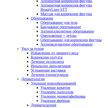
Аппаратная коррекция фигуры
Аппаратная коррекция фигуры
BeautyLizer STT
Массаж для коррекции фигуры
Обертывание
Обертывание для тела
Бандажное обертывание
Антицеллюлитное обертывание
Омоложение + детокс
Обертывание для коррекции фигуры
Антиоксидантное обертывание
Уход за телом
Избавление от лишнего веса
Коррекция силуэта
Лечение целлюлита
Инъекции липолитиков
Устранение растяжек
Лечение гипергидроза
Дерматология
Удаление новообразований
Удаление кератом
Удаление папиллом
Удаление дерматофибромы
Удаление фибром
Дерматоскопия