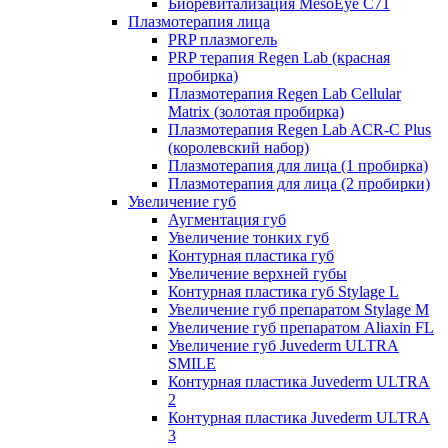
Биоревитализация MesoEye C71
Плазмотерапия лица
PRP плазмогель
PRP терапия Regen Lab (красная
пробирка)
Плазмотерапия Regen Lab Cellular
Matrix (золотая пробирка)
Плазмотерапия Regen Lab ACR-C Plus
(королевский набор)
Плазмотерапия для лица (1 пробирка)
Плазмотерапия для лица (2 пробирки)
Увеличение губ
Аугментация губ
Увеличение тонких губ
Контурная пластика губ
Увеличение верхней губы
Контурная пластика губ Stylage L
Увеличение губ препаратом Stylage M
Увеличение губ препаратом Aliaxin FL
Увеличение губ Juvederm ULTRA
SMILE
Контурная пластика Juvederm ULTRA
2
Контурная пластика Juvederm ULTRA
3