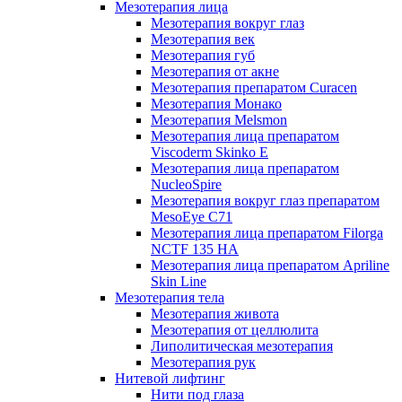
Мезотерапия лица
Мезотерапия вокруг глаз
Мезотерапия век
Мезотерапия губ
Мезотерапия от акне
Мезотерапия препаратом Curacen
Мезотерапия Монако
Мезотерапия Melsmon
Мезотерапия лица препаратом
Viscoderm Skinko E
Мезотерапия лица препаратом
NucleoSpire
Мезотерапия вокруг глаз препаратом
MesoEye С71
Мезотерапия лица препаратом Filorga
NCTF 135 HA
Мезотерапия лица препаратом Apriline
Skin Line
Мезотерапия тела
Мезотерапия живота
Мезотерапия от целлюлита
Липолитическая мезотерапия
Мезотерапия рук
Нитевой лифтинг
Нити под глаза