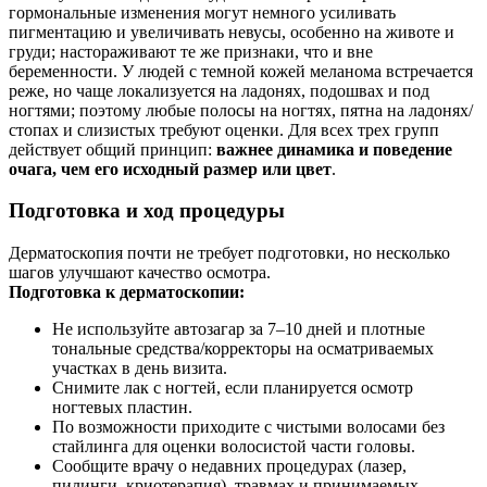
гормональные изменения могут немного усиливать
пигментацию и увеличивать невусы, особенно на животе и
груди; настораживают те же признаки, что и вне
беременности. У людей с темной кожей меланома встречается
реже, но чаще локализуется на ладонях, подошвах и под
ногтями; поэтому любые полосы на ногтях, пятна на ладонях/
стопах и слизистых требуют оценки. Для всех трех групп
действует общий принцип:
важнее динамика и поведение
очага, чем его исходный размер или цвет
.
Подготовка и ход процедуры
Дерматоскопия почти не требует подготовки, но несколько
шагов улучшают качество осмотра.
Подготовка к дерматоскопии:
Не используйте автозагар за 7–10 дней и плотные
тональные средства/корректоры на осматриваемых
участках в день визита.
Снимите лак с ногтей, если планируется осмотр
ногтевых пластин.
По возможности приходите с чистыми волосами без
стайлинга для оценки волосистой части головы.
Сообщите врачу о недавних процедурах (лазер,
пилинги, криотерапия), травмах и принимаемых