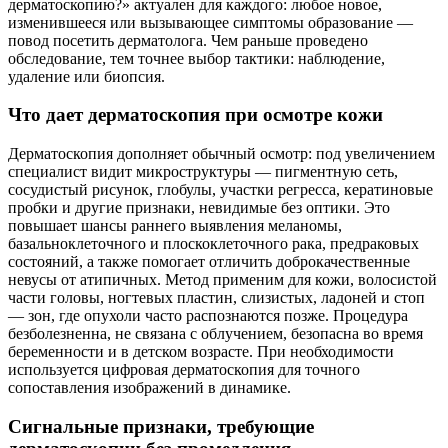
дерматоскопию?» актуален для каждого: любое новое,
изменившееся или вызывающее симптомы образование —
повод посетить дерматолога. Чем раньше проведено
обследование, тем точнее выбор тактики: наблюдение,
удаление или биопсия.
Что дает дерматоскопия при осмотре кожи
Дерматоскопия дополняет обычный осмотр: под увеличением
специалист видит микроструктуры — пигментную сеть,
сосудистый рисунок, глобулы, участки регресса, кератиновые
пробки и другие признаки, невидимые без оптики. Это
повышает шансы раннего выявления меланомы,
базальноклеточного и плоскоклеточного рака, предраковых
состояний, а также помогает отличить доброкачественные
невусы от атипичных. Метод применим для кожи, волосистой
части головы, ногтевых пластин, слизистых, ладоней и стоп
— зон, где опухоли часто распознаются позже. Процедура
безболезненна, не связана с облучением, безопасна во время
беременности и в детском возрасте. При необходимости
используется цифровая дерматоскопия для точного
сопоставления изображений в динамике.
Сигнальные признаки, требующие