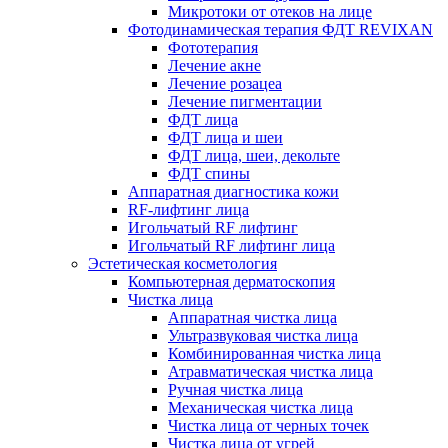
Микротоки от отеков на лице
Фотодинамическая терапия ФДТ REVIXAN
Фототерапия
Лечение акне
Лечение розацеа
Лечение пигментации
ФДТ лица
ФДТ лица и шеи
ФДТ лица, шеи, декольте
ФДТ спины
Аппаратная диагностика кожи
RF-лифтинг лица
Игольчатый RF лифтинг
Игольчатый RF лифтинг лица
Эстетическая косметология
Компьютерная дерматоскопия
Чистка лица
Аппаратная чистка лица
Ультразвуковая чистка лица
Комбинированная чистка лица
Атравматическая чистка лица
Ручная чистка лица
Механическая чистка лица
Чистка лица от черных точек
Чистка лица от угрей