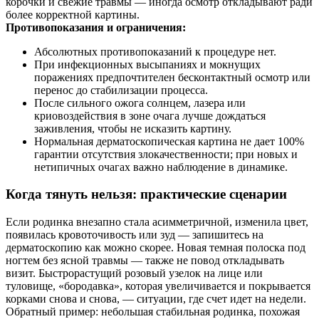
корочки и свежие травмы — иногда осмотр откладывают ради
более корректной картины.
Противопоказания и ограничения:
Абсолютных противопоказаний к процедуре нет.
При инфекционных высыпаниях и мокнущих
поражениях предпочтителен бесконтактный осмотр или
перенос до стабилизации процесса.
После сильного ожога солнцем, лазера или
криовоздействия в зоне очага лучше дождаться
заживления, чтобы не исказить картину.
Нормальная дерматоскопическая картина не дает 100%
гарантии отсутствия злокачественности; при новых и
нетипичных очагах важно наблюдение в динамике.
Когда тянуть нельзя: практические сценарии
Если родинка внезапно стала асимметричной, изменила цвет,
появилась кровоточивость или зуд — запишитесь на
дерматоскопию как можно скорее. Новая темная полоска под
ногтем без ясной травмы — также не повод откладывать
визит. Быстрорастущий розовый узелок на лице или
туловище, «бородавка», которая увеличивается и покрывается
корками снова и снова, — ситуации, где счет идет на недели.
Обратный пример: небольшая стабильная родинка, похожая