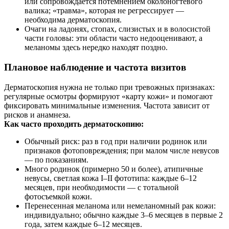
или сопровождается потемнением околоногтевого
валика; «травма», которая не регрессирует —
необходима дерматоскопия.
Очаги на ладонях, стопах, слизистых и в волосистой
части головы: эти области часто недооценивают, а
меланомы здесь нередко находят поздно.
Плановое наблюдение и частота визитов
Дерматоскопия нужна не только при тревожных признаках:
регулярные осмотры формируют «карту кожи» и помогают
фиксировать минимальные изменения. Частота зависит от
рисков и анамнеза.
Как часто проходить дерматоскопию:
Обычный риск: раз в год при наличии родинок или
признаков фотоповреждения; при малом числе невусов
— по показаниям.
Много родинок (примерно 50 и более), атипичные
невусы, светлая кожа I–II фототипа: каждые 6–12
месяцев, при необходимости — с тотальной
фотосъемкой кожи.
Перенесенная меланома или немеланомный рак кожи:
индивидуально; обычно каждые 3–6 месяцев в первые 2
года, затем каждые 6–12 месяцев.