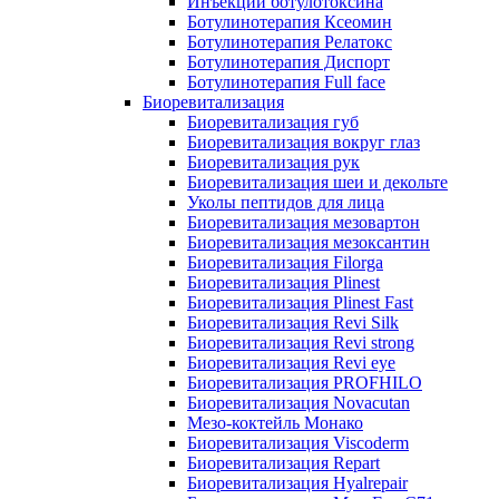
Инъекции ботулотоксина
Ботулинотерапия Ксеомин
Ботулинотерапия Релатокс
Ботулинотерапия Диспорт
Ботулинотерапия Full face
Биоревитализация
Биоревитализация губ
Биоревитализация вокруг глаз
Биоревитализация рук
Биоревитализация шеи и декольте
Уколы пептидов для лица
Биоревитализация мезовартон
Биоревитализация мезоксантин
Биоревитализация Filorga
Биоревитализация Plinest
Биоревитализация Plinest Fast
Биоревитализация Revi Silk
Биоревитализация Revi strong
Биоревитализация Revi eye
Биоревитализация PROFHILO
Биоревитализация Novacutan
Мезо-коктейль Монако
Биоревитализация Viscoderm
Биоревитализация Repart
Биоревитализация Hyalrepair