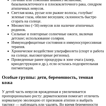
базальноклеточного и плоскоклеточного рака, синдром
атипичных невусов.
Светлая кожа, русые или рыжие волосы, голубые/
зеленые глаза, обилие веснушек; склонность быстро
сгорать на солнце.
Множество (>50) невусов или наличие атипичных
родинок.
Сильные и повторные солнечные ожоги, включая
детские; использование солярия.
Иммунодефицитные состояния и иммуносупрессивная
терапия.
Хроническое воздействие ультрафиолета (спорт и работа
на солнце, высокогорные регионы).
Проведенные ранее процедуры в зоне очага (лазер,
криодеструкция и др.), если осталась подозрительная
пигментация.
Особые группы: дети, беременность, темная
кожа
У детей часть невусов врожденная и увеличивается
пропорционально росту: дерматоскопия помогает отличить
нормальную эволюцию от признаков атипии и выбрать
тактику — наблюдать или удалять. Во время беременности