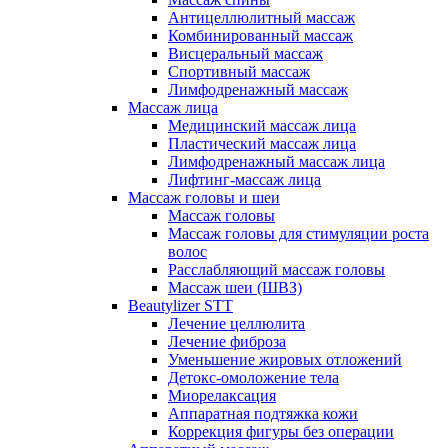
Антицеллюлитный массаж
Комбинированный массаж
Висцеральный массаж
Спортивный массаж
Лимфодренажный массаж
Массаж лица
Медицинский массаж лица
Пластический массаж лица
Лимфодренажный массаж лица
Лифтинг-массаж лица
Массаж головы и шеи
Массаж головы
Массаж головы для стимуляции роста
волос
Расслабляющий массаж головы
Массаж шеи (ШВЗ)
Beautylizer STT
Лечение целлюлита
Лечение фиброза
Уменьшение жировых отложений
Детокс-омоложение тела
Миорелаксация
Аппаратная подтяжка кожи
Коррекция фигуры без операции