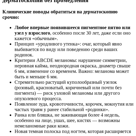
дерматоскопии без промедления
Клинические поводы обратиться на дерматоскопию
срочно:
Любое впервые появившееся пигментное пятно или
узел у взрослого
, особенно после 30 лет, даже если оно
кажется «обычным».
Принцип «уродливого утенка»: очаг, который явно
выбивается по виду или поведению среди ваших
родинок.
Критерии ABCDE меланомы: нарушение симметрии,
неровная кайма, неоднородная окраска, диаметр свыше
6 мм, изменение со временем. Важно: меланома может
быть и меньше 6 мм.
Стремительно растущий куполообразный узелок
(розовый, красноватый, коричневый или почти без
пигмента) — риск узловой меланомы или другого
опухолевого процесса.
Появление зуда, кровоточивости, корочек, мокнутия или
частых травм у ранее стабильной «родинки».
Ранка или бляшка, не заживающая более 4 недель,
особенно на лице, ушах, шее, кистях — возможны
немеланомные раки кожи.
Новая темная полоска под ногтем, которая расширяется