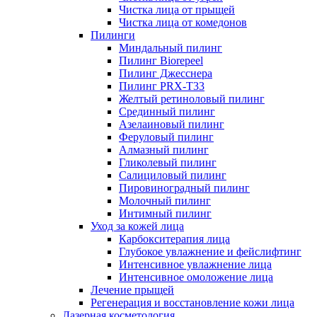
Чистка лица от прыщей
Чистка лица от комедонов
Пилинги
Миндальный пилинг
Пилинг Biorepeel
Пилинг Джесснера
Пилинг PRX-T33
Желтый ретиноловый пилинг
Срединный пилинг
Азелаиновый пилинг
Феруловый пилинг
Алмазный пилинг
Гликолевый пилинг
Салициловый пилинг
Пировиноградный пилинг
Молочный пилинг
Интимный пилинг
Уход за кожей лица
Карбокситерапия лица
Глубокое увлажнение и фейслифтинг
Интенсивное увлажнение лица
Интенсивное омоложение лица
Лечение прыщей
Регенерация и восстановление кожи лица
Лазерная косметология