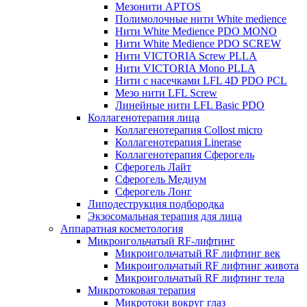
Мезонити APTOS
Полимолочные нити White medience
Нити White Medience PDO MONO
Нити White Medience PDO SCREW
Нити VICTORIA Screw PLLA
Нити VICTORIA Mono PLLA
Нити с насечками LFL 4D PDO PCL
Мезо нити LFL Screw
Линейные нити LFL Basic PDO
Коллагенотерапия лица
Коллагенотерапия Collost micro
Коллагенотерапия Linerase
Коллагенотерапия Сферогель
Сферогель Лайт
Сферогель Медиум
Сферогель Лонг
Липодеструкция подбородка
Экзосомальная терапия для лица
Аппаратная косметология
Микроигольчатый RF-лифтинг
Микроигольчатый RF лифтинг век
Микроигольчатый RF лифтинг живота
Микроигольчатый RF лифтинг тела
Микротоковая терапия
Микротоки вокруг глаз