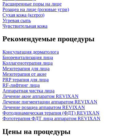
Расширенные поры на лице
Розацеа на лице (розовые угри)
Сухая кожа (ксероз)
Угревая сыпь
Чувствительная кожа
Рекомендуемые процедуры
Консультация дерматолога
Биоревитализация лица
Коллагенотерапия лица
Мезотерапия для лица
Мезотерапия от акне
PRP терапия для лица
RF-лифтинг лица
Аппаратная чистка лица
Лечение акне аппаратом REVIXAN
Лечение пигментации аппаратом REVIXAN
Лечение розацеа аппаратом REVIXAN
Фотодинамическая терапия (ФДТ) REVIXAN
Фототерапия ФДТ лица аппаратом REVIXAN
Цены на процедуры