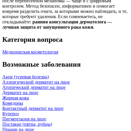
после перенесенной меланомы — чаще и с цифровым
контролем. Метод безопасен, информативен и помогает
вовремя разделить очаги, за которыми можно наблюдать, и те,
которые требуют удаления. Если сомневаетесь, не
откладывайте:
ранняя консультация дерматолога —
лучшая защита от запущенного рака кожи
.
Категория вопроса
Медицинская косметология
Возможные заболевания
Акне (угревая болезнь)
Аллергический дерматит на лице
Атопический дерматит на лице
Дерматит на лице
Жирная кожа
Комедоны
Контактный дерматит на лице
Купероз
Пигментация на лице
Постакне (пятна, рубцы)
Прыщи на лице