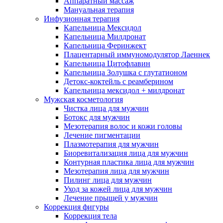
Аппаратный массаж
Мануальная терапия
Инфузионная терапия
Капельница Мексидол
Капельница Милдронат
Капельница Феринжект
Плацентарный иммуномодулятор Лаеннек
Капельница Цитофлавин
Капельница Золушка с глутатионом
Детокс-коктейль с реамберином
Капельница мексидол + милдронат
Мужская косметология
Чистка лица для мужчин
Ботокс для мужчин
Мезотерапия волос и кожи головы
Лечение пигментации
Плазмотерапия для мужчин
Биоревитализация лица для мужчин
Контурная пластика лица для мужчин
Мезотерапия лица для мужчин
Пилинг лица для мужчин
Уход за кожей лица для мужчин
Лечение прыщей у мужчин
Коррекция фигуры
Коррекция тела