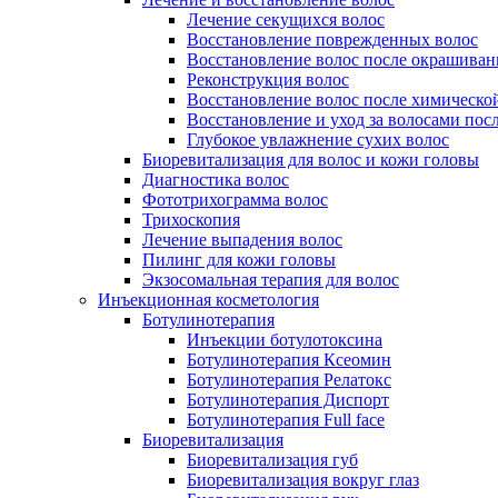
Лечение секущихся волос
Восстановление поврежденных волос
Восстановление волос после окрашиван
Реконструкция волос
Восстановление волос после химическо
Восстановление и уход за волосами пос
Глубокое увлажнение сухих волос
Биоревитализация для волос и кожи головы
Диагностика волос
Фототрихограмма волос
Трихоскопия
Лечение выпадения волос
Пилинг для кожи головы
Экзосомальная терапия для волос
Инъекционная косметология
Ботулинотерапия
Инъекции ботулотоксина
Ботулинотерапия Ксеомин
Ботулинотерапия Релатокс
Ботулинотерапия Диспорт
Ботулинотерапия Full face
Биоревитализация
Биоревитализация губ
Биоревитализация вокруг глаз