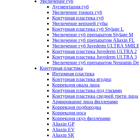
Увеличение губ
Аугментация губ
Увеличение тонких губ
Контурная пластика губ
Увеличение верхней губы
Контурная пластика губ Stylage L
Увеличение губ препаратом Stylage M
Увеличение губ препаратом Aliaxin FL
Увеличение губ Juvederm ULTRA SMIL
Контурная пластика Juvederm ULTRA 2
Контурная пластика Juvederm ULTRA 3
Увеличение губ препаратом Neuramis De
Контурная пластика
Интимная пластика
Контурная пластика ягодиц
Коррекция овала лица
Контурная пластика под глазами
Контурная пластика средней трети лица
Армирование лица филлерами
Коррекция подбородка
Коррекция носа
Коррекция скул филлерами
Aliaxin GP
Aliaxin EV
Aliaxin SR