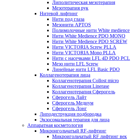
Липолитическая мезотерапия
Мезотерапия рук
Нитевой лифтинг
Нити под глаза
Мезонити APTOS
Полимолочные нити White medience
Нити White Medience PDO MONO
Нити White Medience PDO SCREW
Нити VICTORIA Screw PLLA
Нити VICTORIA Mono PLLA
Нити с насечками LFL 4D PDO PCL
Мезо нити LFL Screw
Линейные нити LFL Basic PDO
Коллагенотерапия лица
Коллагенотерапия Collost micro
Коллагенотерапия Linerase
Коллагенотерапия Сферогель
Сферогель Лайт
Сферогель Медиум
Сферогель Лонг
Липодеструкция подбородка
Экзосомальная терапия для лица
Аппаратная косметология
Микроигольчатый RF-лифтинг
Микроигольчатый RF лифтинг век