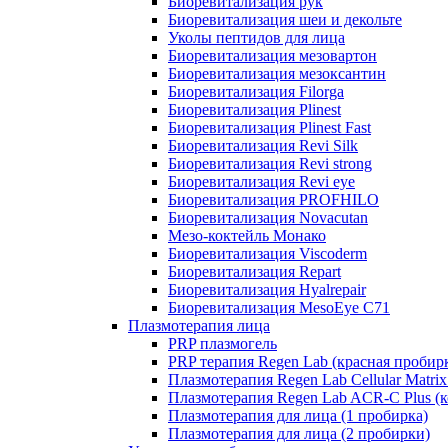
Биоревитализация рук
Биоревитализация шеи и декольте
Уколы пептидов для лица
Биоревитализация мезовартон
Биоревитализация мезоксантин
Биоревитализация Filorga
Биоревитализация Plinest
Биоревитализация Plinest Fast
Биоревитализация Revi Silk
Биоревитализация Revi strong
Биоревитализация Revi eye
Биоревитализация PROFHILO
Биоревитализация Novacutan
Мезо-коктейль Монако
Биоревитализация Viscoderm
Биоревитализация Repart
Биоревитализация Hyalrepair
Биоревитализация MesoEye C71
Плазмотерапия лица
PRP плазмогель
PRP терапия Regen Lab (красная пробир
Плазмотерапия Regen Lab Cellular Matrix
Плазмотерапия Regen Lab ACR-C Plus (к
Плазмотерапия для лица (1 пробирка)
Плазмотерапия для лица (2 пробирки)