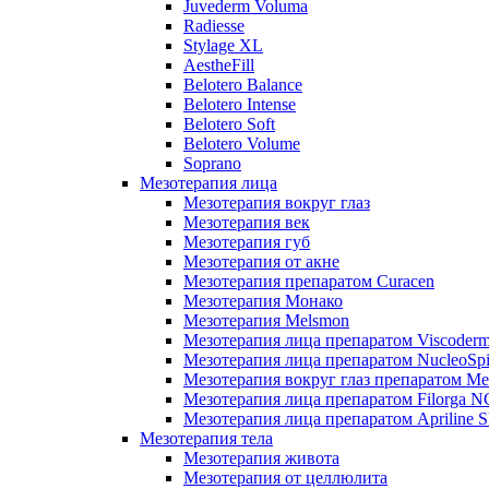
Juvederm Voluma
Radiesse
Stylage XL
AestheFill
Belotero Balance
Belotero Intense
Belotero Soft
Belotero Volume
Soprano
Мезотерапия лица
Мезотерапия вокруг глаз
Мезотерапия век
Мезотерапия губ
Мезотерапия от акне
Мезотерапия препаратом Curacen
Мезотерапия Монако
Мезотерапия Melsmon
Мезотерапия лица препаратом Viscoderm
Мезотерапия лица препаратом NucleoSpi
Мезотерапия вокруг глаз препаратом M
Мезотерапия лица препаратом Filorga 
Мезотерапия лица препаратом Apriline S
Мезотерапия тела
Мезотерапия живота
Мезотерапия от целлюлита