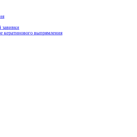
ия
й завивки
ле кератинового выпрямления