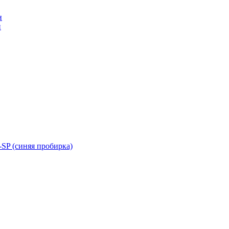
н
н
SP (синяя пробирка)