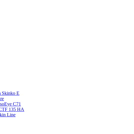
 Skinko E
re
esoEye С71
NCTF 135 HA
kin Line