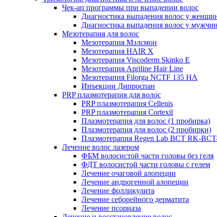
Чек-ап программы при выпадении волос
Диагностика выпадения волос у женщи
Диагностика выпадения волос у мужчи
Мезотерапия для волос
Мезотерапия Мэлсмон
Мезотерапия HAIR X
Мезотерапия Viscoderm Skinko E
Мезотерапия Apriline Hair Line
Мезотерапия Filorga NCTF 135 HA
Инъекции Дипроспан
PRP плазмотерапия для волос
PRP плазмотерапия Cellenis
PRP плазмотерапия Cortexil
Плазмотерапия для волос (1 пробирка)
Плазмотерапия для волос (2 пробирки)
Плазмотерапия Regen Lab BCT RK-BCT-
Лечение волос лазером
ФБМ волосистой части головы без геля
ФДТ волосистой части головы с гелем
Лечение очаговой алопеции
Лечение андрогенной алопеции
Лечение фолликулита
Лечение себорейного дерматита
Лечение псориаза
Лечение и восстановление волос