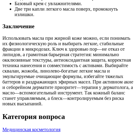
Базовый крем с увлажнителями.
Две три капли легкого масла поверх, промокнуть
излишки.
Заключение
Использовать масла при жирной коже можно, если понимать
их физиологическую роль и выбирать легкие, стабильные
фракции в микродозах. Ключ к здоровью пор—не отказ от
липидов, а грамотная барьерная стратегия: минимально
окклюзивные текстуры, антиоксидантная защита, корректная
техника нанесения и совместимость с активами. Выбирайте
сквалан, жожоба, линолево‑богатые легкие масла и
эмульгируемые очищающие формулы, избегайте тяжелых
баттеров и раздражающих эфирных масел. При активном акне
и себорейном дерматите приоритет—терапия у дерматолога, а
масло—вспомогательный инструмент. Так кожный баланс
станет управляемым, а блеск—контролируемым без риска
новых высыпаний.
Категория вопроса
Медицинская косметология