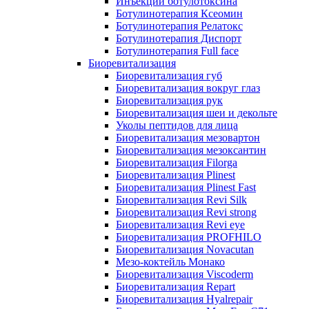
Инъекции ботулотоксина
Ботулинотерапия Ксеомин
Ботулинотерапия Релатокс
Ботулинотерапия Диспорт
Ботулинотерапия Full face
Биоревитализация
Биоревитализация губ
Биоревитализация вокруг глаз
Биоревитализация рук
Биоревитализация шеи и декольте
Уколы пептидов для лица
Биоревитализация мезовартон
Биоревитализация мезоксантин
Биоревитализация Filorga
Биоревитализация Plinest
Биоревитализация Plinest Fast
Биоревитализация Revi Silk
Биоревитализация Revi strong
Биоревитализация Revi eye
Биоревитализация PROFHILO
Биоревитализация Novacutan
Мезо-коктейль Монако
Биоревитализация Viscoderm
Биоревитализация Repart
Биоревитализация Hyalrepair