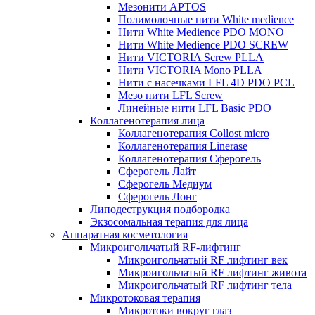
Мезонити APTOS
Полимолочные нити White medience
Нити White Medience PDO MONO
Нити White Medience PDO SCREW
Нити VICTORIA Screw PLLA
Нити VICTORIA Mono PLLA
Нити с насечками LFL 4D PDO PCL
Мезо нити LFL Screw
Линейные нити LFL Basic PDO
Коллагенотерапия лица
Коллагенотерапия Collost micro
Коллагенотерапия Linerase
Коллагенотерапия Сферогель
Сферогель Лайт
Сферогель Медиум
Сферогель Лонг
Липодеструкция подбородка
Экзосомальная терапия для лица
Аппаратная косметология
Микроигольчатый RF-лифтинг
Микроигольчатый RF лифтинг век
Микроигольчатый RF лифтинг живота
Микроигольчатый RF лифтинг тела
Микротоковая терапия
Микротоки вокруг глаз