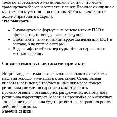
требуют агрессивного механического снятия, что может
травмировать барьер и оставлять пленку. Двойное очищение с
мягким гелем уместно при плотном SPF и макияже, но не
должно приводить к скрипу.
Что выбирать:
Эмульгируемые формулы на основе мягких ПАВ и
эфиров, отсутствие душистых отдушек.
Стабильные легкие липиды вроде сквалана или МСТ в
составе, а не густые баттеры.
Вода комфортной температуры, без распаривания и
жесткого трения.
Совместимость с активами при акне
Ницинамида и азелаиновая кислота сочетаются с легкими
маслами хорошо, уменьшая раздражение. Салициловая
кислота и ретиноиды требуют внимания: масло поверх
ретиноида снижает испарение и может усилить
проникновение, повышая риск раздражения, поэтому дозу
ретиноида корректируют. Масляная прослойка до кислотных
тоников не нужна—она будет препятствовать равномерному
действию кислоты.
Рабочие связки: