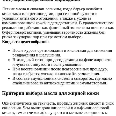
Легкие масла и сквалан логичны, когда барьер ослаблен
кислотами или ретиноидами, при сезонной сухости в
условиях активного отопления, а также в уходе за
комбинированной кожей с дегидратацией. В уравновешенном
режиме они работают как финишный эмолент на ночь или как
буфер поверх активов, уменьшая вероятность жжения без
риска закупорки пор при грамотном выборе.
Когда это целесообразно:
После курсов сретиноидами и кислотами для снижения
раздражения и шелушения.
В холодный сезон при дегидратации на фоне жирности
и чувства стянутости после умывания.
При восстановлении после неагрессивных процедур,
когда требуется мягкая окклюзия без утяжеления.
В составе эмульсионных систем и сывороток, где масло
стабилизировано антиоксидантами и эмульгаторами.
Критерии выбора масла для жирной кожи
Ориентируйтесь на текучесть, профиль жирных кислот и риск
окисления. Чем выше доля линолевой и альфа-линоленовой
кислот, тем легче масло ощущается и меньше склонность к