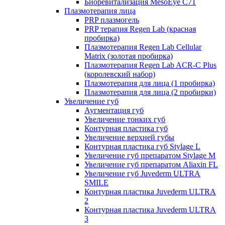
Биоревитализация MesoEye C71
Плазмотерапия лица
PRP плазмогель
PRP терапия Regen Lab (красная
пробирка)
Плазмотерапия Regen Lab Cellular
Matrix (золотая пробирка)
Плазмотерапия Regen Lab ACR-C Plus
(королевский набор)
Плазмотерапия для лица (1 пробирка)
Плазмотерапия для лица (2 пробирки)
Увеличение губ
Аугментация губ
Увеличение тонких губ
Контурная пластика губ
Увеличение верхней губы
Контурная пластика губ Stylage L
Увеличение губ препаратом Stylage M
Увеличение губ препаратом Aliaxin FL
Увеличение губ Juvederm ULTRA
SMILE
Контурная пластика Juvederm ULTRA
2
Контурная пластика Juvederm ULTRA
3