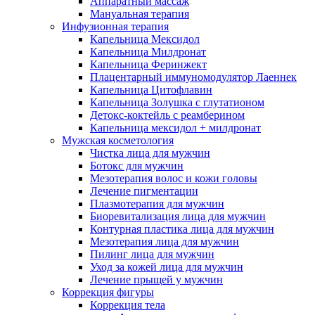
Аппаратный массаж
Мануальная терапия
Инфузионная терапия
Капельница Мексидол
Капельница Милдронат
Капельница Феринжект
Плацентарный иммуномодулятор Лаеннек
Капельница Цитофлавин
Капельница Золушка с глутатионом
Детокс-коктейль с реамберином
Капельница мексидол + милдронат
Мужская косметология
Чистка лица для мужчин
Ботокс для мужчин
Мезотерапия волос и кожи головы
Лечение пигментации
Плазмотерапия для мужчин
Биоревитализация лица для мужчин
Контурная пластика лица для мужчин
Мезотерапия лица для мужчин
Пилинг лица для мужчин
Уход за кожей лица для мужчин
Лечение прыщей у мужчин
Коррекция фигуры
Коррекция тела