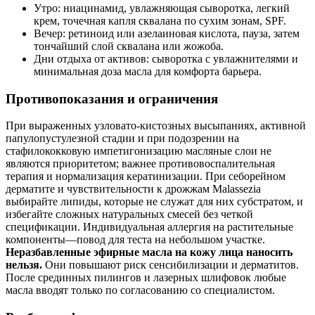
Утро: ниацинамид, увлажняющая сыворотка, легкий
крем, точечная капля сквалана по сухим зонам, SPF.
Вечер: ретиноид или азелаиновая кислота, пауза, затем
тончайший слой сквалана или жожоба.
Дни отдыха от активов: сыворотка с увлажнителями и
минимальная доза масла для комфорта барьера.
Противопоказания и ограничения
При выраженных узловато‑кистозных высыпаниях, активной
папулопустулезной стадии и при подозрении на
стафилококковую импетигонизацию масляные слои не
являются приоритетом; важнее противовоспалительная
терапия и нормализация кератинизации. При себорейном
дерматите и чувствительности к дрожжам Malassezia
выбирайте липиды, которые не служат для них субстратом, и
избегайте сложных натуральных смесей без четкой
спецификации. Индивидуальная аллергия на растительные
компоненты—повод для теста на небольшом участке.
Неразбавленные эфирные масла на кожу лица наносить
нельзя.
Они повышают риск сенсибилизации и дерматитов.
После срединных пилингов и лазерных шлифовок любые
масла вводят только по согласованию со специалистом.