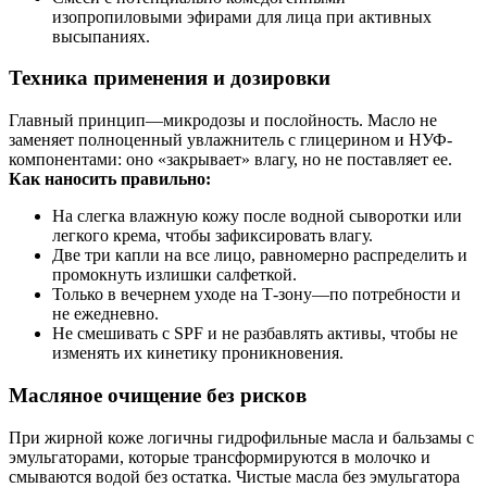
изопропиловыми эфирами для лица при активных
высыпаниях.
Техника применения и дозировки
Главный принцип—микродозы и послойность. Масло не
заменяет полноценный увлажнитель с глицерином и НУФ-
компонентами: оно «закрывает» влагу, но не поставляет ее.
Как наносить правильно:
На слегка влажную кожу после водной сыворотки или
легкого крема, чтобы зафиксировать влагу.
Две три капли на все лицо, равномерно распределить и
промокнуть излишки салфеткой.
Только в вечернем уходе на Т‑зону—по потребности и
не ежедневно.
Не смешивать с SPF и не разбавлять активы, чтобы не
изменять их кинетику проникновения.
Масляное очищение без рисков
При жирной коже логичны гидрофильные масла и бальзамы с
эмульгаторами, которые трансформируются в молочко и
смываются водой без остатка. Чистые масла без эмульгатора