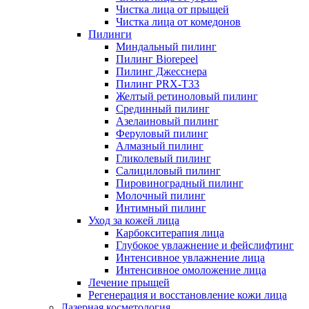
Чистка лица от прыщей
Чистка лица от комедонов
Пилинги
Миндальный пилинг
Пилинг Biorepeel
Пилинг Джесснера
Пилинг PRX-T33
Желтый ретиноловый пилинг
Срединный пилинг
Азелаиновый пилинг
Феруловый пилинг
Алмазный пилинг
Гликолевый пилинг
Салициловый пилинг
Пировиноградный пилинг
Молочный пилинг
Интимный пилинг
Уход за кожей лица
Карбокситерапия лица
Глубокое увлажнение и фейслифтинг
Интенсивное увлажнение лица
Интенсивное омоложение лица
Лечение прыщей
Регенерация и восстановление кожи лица
Лазерная косметология