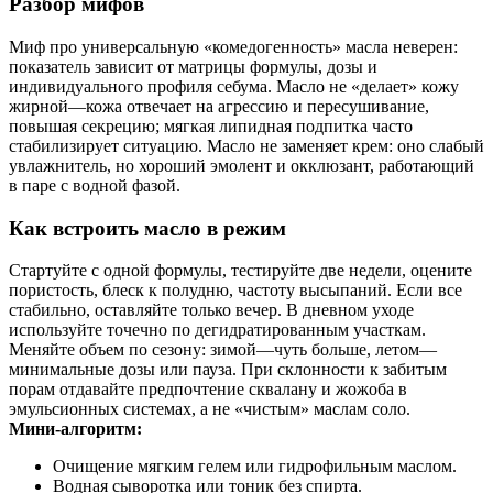
Разбор мифов
Миф про универсальную «комедогенность» масла неверен:
показатель зависит от матрицы формулы, дозы и
индивидуального профиля себума. Масло не «делает» кожу
жирной—кожа отвечает на агрессию и пересушивание,
повышая секрецию; мягкая липидная подпитка часто
стабилизирует ситуацию. Масло не заменяет крем: оно слабый
увлажнитель, но хороший эмолент и окклюзант, работающий
в паре с водной фазой.
Как встроить масло в режим
Стартуйте с одной формулы, тестируйте две недели, оцените
пористость, блеск к полудню, частоту высыпаний. Если все
стабильно, оставляйте только вечер. В дневном уходе
используйте точечно по дегидратированным участкам.
Меняйте объем по сезону: зимой—чуть больше, летом—
минимальные дозы или пауза. При склонности к забитым
порам отдавайте предпочтение сквалану и жожоба в
эмульсионных системах, а не «чистым» маслам соло.
Мини‑алгоритм:
Очищение мягким гелем или гидрофильным маслом.
Водная сыворотка или тоник без спирта.