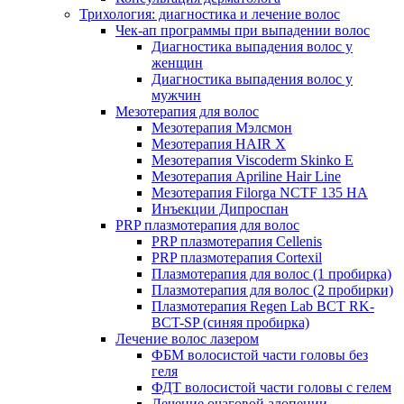
Трихология: диагностика и лечение волос
Чек-ап программы при выпадении волос
Диагностика выпадения волос у
женщин
Диагностика выпадения волос у
мужчин
Мезотерапия для волос
Мезотерапия Мэлсмон
Мезотерапия HAIR X
Мезотерапия Viscoderm Skinko E
Мезотерапия Apriline Hair Line
Мезотерапия Filorga NCTF 135 HA
Инъекции Дипроспан
PRP плазмотерапия для волос
PRP плазмотерапия Cellenis
PRP плазмотерапия Cortexil
Плазмотерапия для волос (1 пробирка)
Плазмотерапия для волос (2 пробирки)
Плазмотерапия Regen Lab BCT RK-
BCT-SP (синяя пробирка)
Лечение волос лазером
ФБМ волосистой части головы без
геля
ФДТ волосистой части головы с гелем
Лечение очаговой алопеции