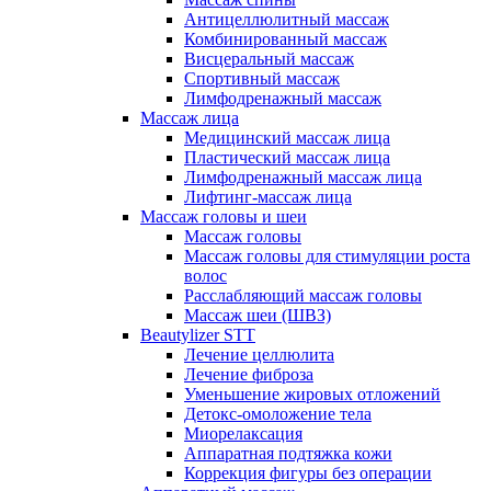
Антицеллюлитный массаж
Комбинированный массаж
Висцеральный массаж
Спортивный массаж
Лимфодренажный массаж
Массаж лица
Медицинский массаж лица
Пластический массаж лица
Лимфодренажный массаж лица
Лифтинг-массаж лица
Массаж головы и шеи
Массаж головы
Массаж головы для стимуляции роста
волос
Расслабляющий массаж головы
Массаж шеи (ШВЗ)
Beautylizer STT
Лечение целлюлита
Лечение фиброза
Уменьшение жировых отложений
Детокс-омоложение тела
Миорелаксация
Аппаратная подтяжка кожи
Коррекция фигуры без операции