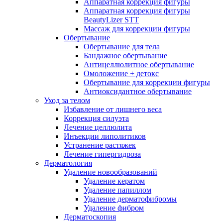
Аппаратная коррекция фигуры
Аппаратная коррекция фигуры
BeautyLizer STT
Массаж для коррекции фигуры
Обертывание
Обертывание для тела
Бандажное обертывание
Антицеллюлитное обертывание
Омоложение + детокс
Обертывание для коррекции фигуры
Антиоксидантное обертывание
Уход за телом
Избавление от лишнего веса
Коррекция силуэта
Лечение целлюлита
Инъекции липолитиков
Устранение растяжек
Лечение гипергидроза
Дерматология
Удаление новообразований
Удаление кератом
Удаление папиллом
Удаление дерматофибромы
Удаление фибром
Дерматоскопия