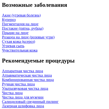
Возможные заболевания
Акне (угревая болезнь)
Купероз
Пигментация на лице
Постакне (пятна, рубцы)
Прыщи на лице
Розацеа на лице (розовые угри)
Сухая кожа (ксероз)
Угревая сыпь
Чувствительная кожа
Рекомендуемые процедуры
Аппаратная чистка лица
Атравматическая чистка лица
Комбинированная чистка лица
Ручная чистка лица
Ультразвуковая чистка лица
Чистка лица
Чистка лица для мужчин
Салициловый срединный пилинг
Лазерная шлифовка лица