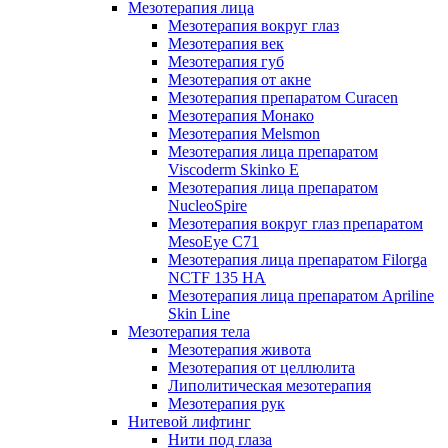
Мезотерапия лица
Мезотерапия вокруг глаз
Мезотерапия век
Мезотерапия губ
Мезотерапия от акне
Мезотерапия препаратом Curacen
Мезотерапия Монако
Мезотерапия Melsmon
Мезотерапия лица препаратом
Viscoderm Skinko E
Мезотерапия лица препаратом
NucleoSpire
Мезотерапия вокруг глаз препаратом
MesoEye С71
Мезотерапия лица препаратом Filorga
NCTF 135 HA
Мезотерапия лица препаратом Apriline
Skin Line
Мезотерапия тела
Мезотерапия живота
Мезотерапия от целлюлита
Липолитическая мезотерапия
Мезотерапия рук
Нитевой лифтинг
Нити под глаза