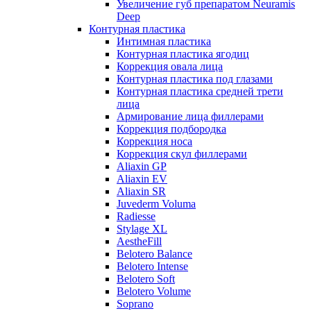
Увеличение губ препаратом Neuramis
Deep
Контурная пластика
Интимная пластика
Контурная пластика ягодиц
Коррекция овала лица
Контурная пластика под глазами
Контурная пластика средней трети
лица
Армирование лица филлерами
Коррекция подбородка
Коррекция носа
Коррекция скул филлерами
Aliaxin GP
Aliaxin EV
Aliaxin SR
Juvederm Voluma
Radiesse
Stylage XL
AestheFill
Belotero Balance
Belotero Intense
Belotero Soft
Belotero Volume
Soprano