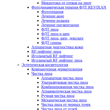
Микротоки от отеков на лице
Фотодинамическая терапия ФДТ REVIXAN
Фототерапия
Лечение акне
Лечение розацеа
Лечение пигментации
ФДТ лица
ФДТ лица и шеи
ФДТ лица, шеи, декольте
ФДТ спины
Аппаратная диагностика кожи
RF-лифтинг лица
Игольчатый RF лифтинг
Игольчатый RF лифтинг лица
Эстетическая косметология
Компьютерная дерматоскопия
Чистка лица
Аппаратная чистка лица
Ультразвуковая чистка лица
Комбинированная чистка лица
Атравматическая чистка лица
Ручная чистка лица
Механическая чистка лица
Чистка лица от черных точек
Чистка лица от угрей