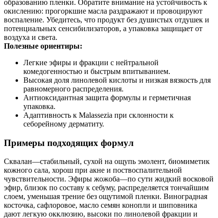
образованию пленки. Обратите внимание на устойчивость к
окислению: прогоркшие масла раздражают и провоцируют
воспаление. Убедитесь, что продукт без душистых отдушек и
потенциальных сенсибилизаторов, а упаковка защищает от
воздуха и света.
Полезные ориентиры:
Легкие эфиры и фракции с нейтральной
комедогенностью и быстрым впитыванием.
Высокая доля линолевой кислоты и низкая вязкость для
равномерного распределения.
Антиоксидантная защита формулы и герметичная
упаковка.
Адаптивность к Malassezia при склонности к
себорейному дерматиту.
Примеры подходящих формул
Сквалан—стабильный, сухой на ощупь эмолент, биомиметик
кожного сала, хорош при акне и поствоспалительной
чувствительности. Эфиры жожоба—по сути жидкий восковой
эфир, близок по составу к себуму, распределяется тончайшим
слоем, уменьшая трение без ощутимой пленки. Виноградная
косточка, сафлоровое, масло семян конопли и шиповника
дают легкую окклюзию, высоки по линолевой фракции и