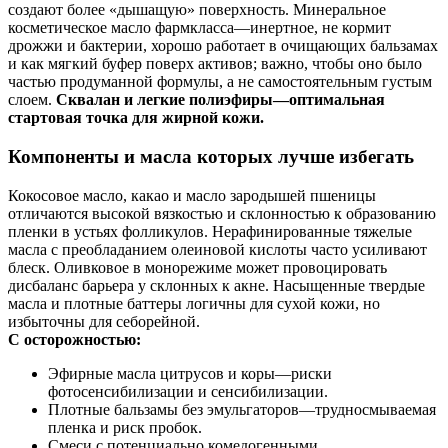
создают более «дышащую» поверхность. Минеральное
косметическое масло фармкласса—инертное, не кормит
дрожжи и бактерии, хорошо работает в очищающих бальзамах
и как мягкий буфер поверх активов; важно, чтобы оно было
частью продуманной формулы, а не самостоятельным густым
слоем.
Сквалан и легкие полиэфиры—оптимальная
стартовая точка для жирной кожи.
Компоненты и масла которых лучше избегать
Кокосовое масло, какао и масло зародышей пшеницы
отличаются высокой вязкостью и склонностью к образованию
пленки в устьях фолликулов. Нерафинированные тяжелые
масла с преобладанием олеиновой кислоты часто усиливают
блеск. Оливковое в монорежиме может провоцировать
дисбаланс барьера у склонных к акне. Насыщенные твердые
масла и плотные баттеры логичны для сухой кожи, но
избыточны для себорейной.
С осторожностью:
Эфирные масла цитрусов и коры—риски
фотосенсибилизации и сенсибилизации.
Плотные бальзамы без эмульгаторов—трудносмываемая
пленка и риск пробок.
Смеси с потенциально комедогенными