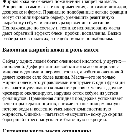
Жирная кожа не означает пожизненный запрет на масла.
Вопрос не в самом факте их применения, а в химии липидов,
дозировке и форме. Правильно подобранные легкие фракции
могут стабилизировать барьер, уменьшить реактивную
выработку себума и снизить раздражение от активов.
Неподходящие по составу и технике использования масла
дают обратный эффект: блеск, пробки, воспаления. Важно
разбираться в нюансах, а не действовать по шаблонам.
Биология жирной кожи и роль масел
Себум у одних людей богат олеиновой кислотой, у других—
линолевой. Дефицит линолевой кислоты ассоциирован с
микрокомедонами и шероховатостью, а избыток олеиновой
делает кожное сало более вязким. Масла—это не только
жирный блеск, это управляемый инструмент: одни фракции
смягчают и улучшают скольжение роговых чешуек, другие
чрезмерно окклюзируют, нарушая отток себума из устьев
фолликулов. Правильная липидная поддержка успокаивает
рецепторы кератиноцитов, снижает трансэпидермальную
потерю воды и косвенно уменьшает компенсативную
жирность. Ошибка—пытаться «высушить» кожу до скрипа:
барьерный стресс запускает избыточную секрецию.
Ситуации когда масла оправданы