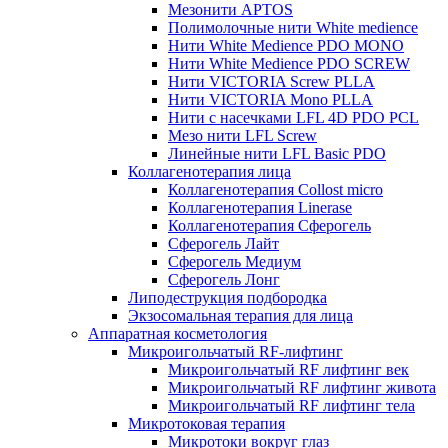
Мезонити APTOS
Полимолочные нити White medience
Нити White Medience PDO MONO
Нити White Medience PDO SCREW
Нити VICTORIA Screw PLLA
Нити VICTORIA Mono PLLA
Нити с насечками LFL 4D PDO PCL
Мезо нити LFL Screw
Линейные нити LFL Basic PDO
Коллагенотерапия лица
Коллагенотерапия Collost micro
Коллагенотерапия Linerase
Коллагенотерапия Сферогель
Сферогель Лайт
Сферогель Медиум
Сферогель Лонг
Липодеструкция подбородка
Экзосомальная терапия для лица
Аппаратная косметология
Микроигольчатый RF-лифтинг
Микроигольчатый RF лифтинг век
Микроигольчатый RF лифтинг живота
Микроигольчатый RF лифтинг тела
Микротоковая терапия
Микротоки вокруг глаз