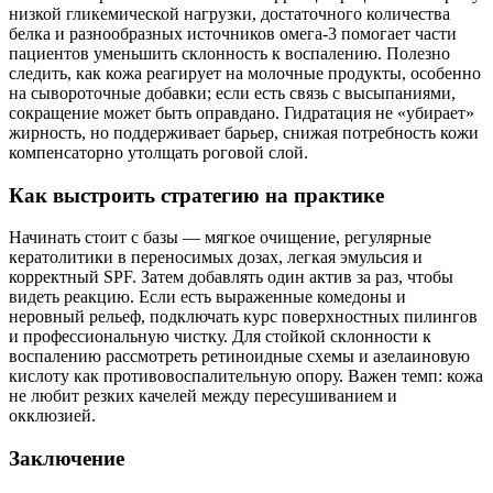
низкой гликемической нагрузки, достаточного количества
белка и разнообразных источников омега‑3 помогает части
пациентов уменьшить склонность к воспалению. Полезно
следить, как кожа реагирует на молочные продукты, особенно
на сывороточные добавки; если есть связь с высыпаниями,
сокращение может быть оправдано. Гидратация не «убирает»
жирность, но поддерживает барьер, снижая потребность кожи
компенсаторно утолщать роговой слой.
Как выстроить стратегию на практике
Начинать стоит с базы — мягкое очищение, регулярные
кератолитики в переносимых дозах, легкая эмульсия и
корректный SPF. Затем добавлять один актив за раз, чтобы
видеть реакцию. Если есть выраженные комедоны и
неровный рельеф, подключать курс поверхностных пилингов
и профессиональную чистку. Для стойкой склонности к
воспалению рассмотреть ретиноидные схемы и азелаиновую
кислоту как противовоспалительную опору. Важен темп: кожа
не любит резких качелей между пересушиванием и
окклюзией.
Заключение