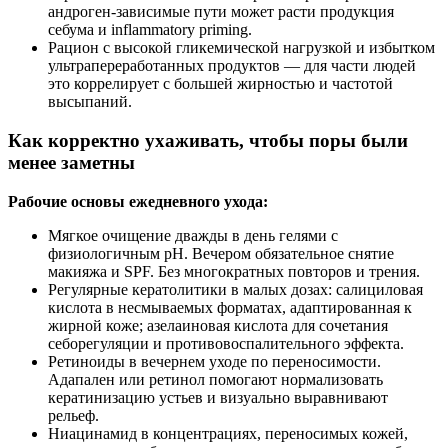
андроген-зависимые пути может расти продукция
себума и inflammatory priming.
Рацион с высокой гликемической нагрузкой и избытком
ультрапереработанных продуктов — для части людей
это коррелирует с большей жирностью и частотой
высыпаний.
Как корректно ухаживать, чтобы поры были
менее заметны
Рабочие основы ежедневного ухода:
Мягкое очищение дважды в день гелями с
физиологичным pH. Вечером обязательное снятие
макияжа и SPF. Без многократных повторов и трения.
Регулярные кератолитики в малых дозах: салициловая
кислота в несмываемых форматах, адаптированная к
жирной коже; азелаиновая кислота для сочетания
себорегуляции и противовоспалительного эффекта.
Ретиноиды в вечернем уходе по переносимости.
Адапален или ретинол помогают нормализовать
кератинизацию устьев и визуально выравнивают
рельеф.
Ниацинамид в концентрациях, переносимых кожей,