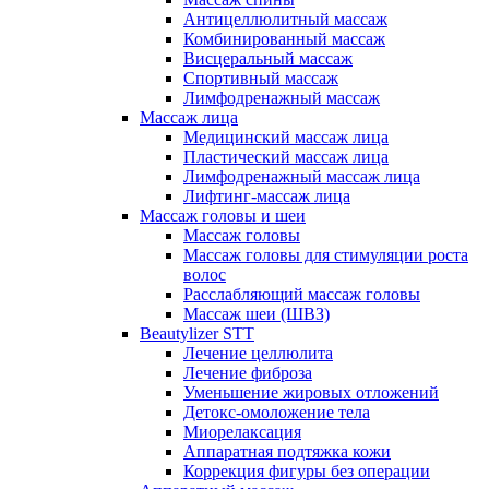
Антицеллюлитный массаж
Комбинированный массаж
Висцеральный массаж
Спортивный массаж
Лимфодренажный массаж
Массаж лица
Медицинский массаж лица
Пластический массаж лица
Лимфодренажный массаж лица
Лифтинг-массаж лица
Массаж головы и шеи
Массаж головы
Массаж головы для стимуляции роста
волос
Расслабляющий массаж головы
Массаж шеи (ШВЗ)
Beautylizer STT
Лечение целлюлита
Лечение фиброза
Уменьшение жировых отложений
Детокс-омоложение тела
Миорелаксация
Аппаратная подтяжка кожи
Коррекция фигуры без операции