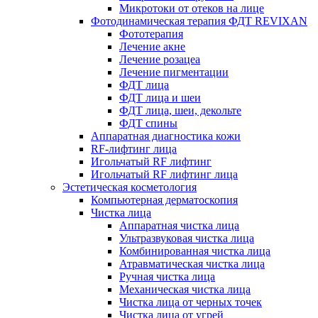
Микротоки от отеков на лице
Фотодинамическая терапия ФДТ REVIXAN
Фототерапия
Лечение акне
Лечение розацеа
Лечение пигментации
ФДТ лица
ФДТ лица и шеи
ФДТ лица, шеи, декольте
ФДТ спины
Аппаратная диагностика кожи
RF-лифтинг лица
Игольчатый RF лифтинг
Игольчатый RF лифтинг лица
Эстетическая косметология
Компьютерная дерматоскопия
Чистка лица
Аппаратная чистка лица
Ультразвуковая чистка лица
Комбинированная чистка лица
Атравматическая чистка лица
Ручная чистка лица
Механическая чистка лица
Чистка лица от черных точек
Чистка лица от угрей