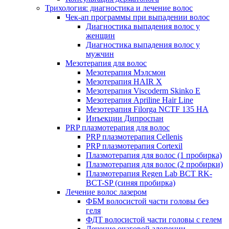
Трихология: диагностика и лечение волос
Чек-ап программы при выпадении волос
Диагностика выпадения волос у
женщин
Диагностика выпадения волос у
мужчин
Мезотерапия для волос
Мезотерапия Мэлсмон
Мезотерапия HAIR X
Мезотерапия Viscoderm Skinko E
Мезотерапия Apriline Hair Line
Мезотерапия Filorga NCTF 135 HA
Инъекции Дипроспан
PRP плазмотерапия для волос
PRP плазмотерапия Cellenis
PRP плазмотерапия Cortexil
Плазмотерапия для волос (1 пробирка)
Плазмотерапия для волос (2 пробирки)
Плазмотерапия Regen Lab BCT RK-
BCT-SP (синяя пробирка)
Лечение волос лазером
ФБМ волосистой части головы без
геля
ФДТ волосистой части головы с гелем
Лечение очаговой алопеции