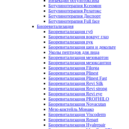
Инъекции ботулотоксина
Ботулинотерапия Ксеомин
Ботулинотерапия Релатокс
Ботулинотерапия Диспорт
Ботулинотерапия Full face
Биоревитализация
Биоревитализация губ
Биоревитализация вокруг глаз
Биоревитализация рук
Биоревитализация шеи и декольте
Уколы пептидов для лица
Биоревитализация мезовартон
Биоревитализация мезоксантин
Биоревитализация Filorga
Биоревитализация Plinest
Биоревитализация Plinest Fast
Биоревитализация Revi Silk
Биоревитализация Revi strong
Биоревитализация Revi eye
Биоревитализация PROFHILO
Биоревитализация Novacutan
Мезо-коктейль Монако
Биоревитализация Viscoderm
Биоревитализация Repart
Биоревитализация Hyalrepair