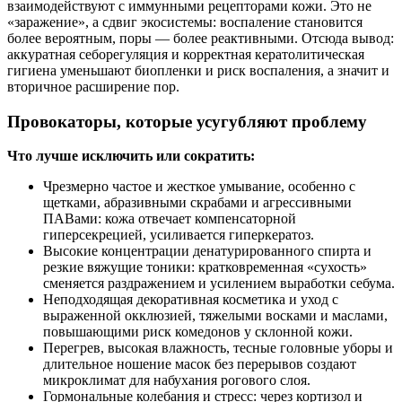
взаимодействуют с иммунными рецепторами кожи. Это не
«заражение», а сдвиг экосистемы: воспаление становится
более вероятным, поры — более реактивными. Отсюда вывод:
аккуратная себорегуляция и корректная кератолитическая
гигиена уменьшают биопленки и риск воспаления, а значит и
вторичное расширение пор.
Провокаторы, которые усугубляют проблему
Что лучше исключить или сократить:
Чрезмерно частое и жесткое умывание, особенно с
щетками, абразивными скрабами и агрессивными
ПАВами: кожа отвечает компенсаторной
гиперсекрецией, усиливается гиперкератоз.
Высокие концентрации денатурированного спирта и
резкие вяжущие тоники: кратковременная «сухость»
сменяется раздражением и усилением выработки себума.
Неподходящая декоративная косметика и уход с
выраженной окклюзией, тяжелыми восками и маслами,
повышающими риск комедонов у склонной кожи.
Перегрев, высокая влажность, тесные головные уборы и
длительное ношение масок без перерывов создают
микроклимат для набухания рогового слоя.
Гормональные колебания и стресс: через кортизол и