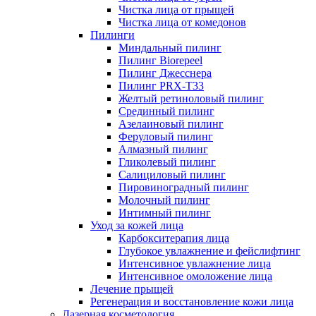
Чистка лица от прыщей
Чистка лица от комедонов
Пилинги
Миндальный пилинг
Пилинг Biorepeel
Пилинг Джесснера
Пилинг PRX-T33
Желтый ретиноловый пилинг
Срединный пилинг
Азелаиновый пилинг
Феруловый пилинг
Алмазный пилинг
Гликолевый пилинг
Салициловый пилинг
Пировиноградный пилинг
Молочный пилинг
Интимный пилинг
Уход за кожей лица
Карбокситерапия лица
Глубокое увлажнение и фейслифтинг
Интенсивное увлажнение лица
Интенсивное омоложение лица
Лечение прыщей
Регенерация и восстановление кожи лица
Лазерная косметология