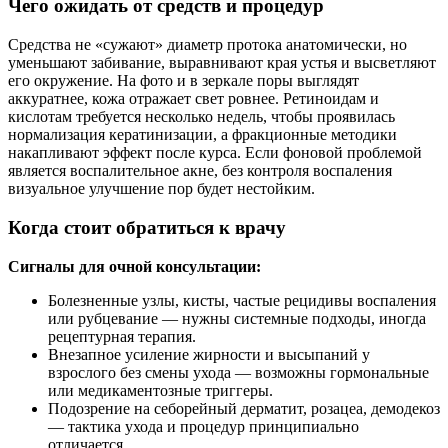
Чего ожидать от средств и процедур
Средства не «сужают» диаметр протока анатомически, но
уменьшают забивание, выравнивают края устья и высветляют
его окружение. На фото и в зеркале поры выглядят
аккуратнее, кожа отражает свет ровнее. Ретиноидам и
кислотам требуется несколько недель, чтобы проявилась
нормализация кератинизации, а фракционные методики
накапливают эффект после курса. Если фоновой проблемой
является воспалительное акне, без контроля воспаления
визуальное улучшение пор будет нестойким.
Когда стоит обратиться к врачу
Сигналы для очной консультации:
Болезненные узлы, кисты, частые рецидивы воспаления
или рубцевание — нужны системные подходы, иногда
рецептурная терапия.
Внезапное усиление жирности и высыпаний у
взрослого без смены ухода — возможны гормональные
или медикаментозные триггеры.
Подозрение на себорейный дерматит, розацеа, демодекоз
— тактика ухода и процедур принципиально
отличается.