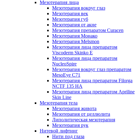
Мезотерапия лица
Мезотерапия вокруг глаз
Мезотерапия век
Мезотерапия губ
Мезотерапия от акне
Мезотерапия препаратом Curacen
Мезотерапия Монако
Мезотерапия Melsmon
Мезотерапия лица препаратом
Viscoderm Skinko E
Мезотерапия лица препаратом
NucleoSpire
Мезотерапия вокруг глаз препаратом
MesoEye С71
Мезотерапия лица препаратом Filorga
NCTF 135 HA
Мезотерапия лица препаратом Apriline
Skin Line
Мезотерапия тела
Мезотерапия живота
Мезотерапия от целлюлита
Липолитическая мезотерапия
Мезотерапия рук
Нитевой лифтинг
Нити под глаза