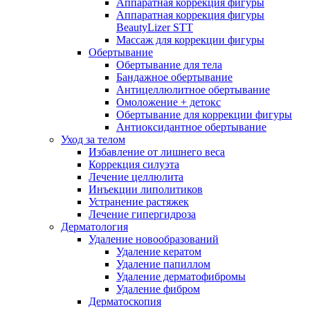
Аппаратная коррекция фигуры
Аппаратная коррекция фигуры
BeautyLizer STT
Массаж для коррекции фигуры
Обертывание
Обертывание для тела
Бандажное обертывание
Антицеллюлитное обертывание
Омоложение + детокс
Обертывание для коррекции фигуры
Антиоксидантное обертывание
Уход за телом
Избавление от лишнего веса
Коррекция силуэта
Лечение целлюлита
Инъекции липолитиков
Устранение растяжек
Лечение гипергидроза
Дерматология
Удаление новообразований
Удаление кератом
Удаление папиллом
Удаление дерматофибромы
Удаление фибром
Дерматоскопия