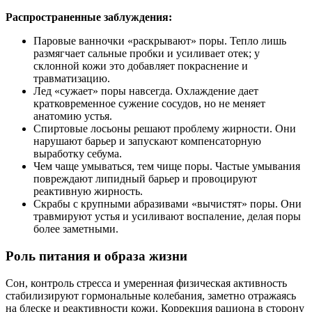
Распространенные заблуждения:
Паровые ванночки «раскрывают» поры. Тепло лишь
размягчает сальные пробки и усиливает отек; у
склонной кожи это добавляет покраснение и
травматизацию.
Лед «сужает» поры навсегда. Охлаждение дает
кратковременное сужение сосудов, но не меняет
анатомию устья.
Спиртовые лосьоны решают проблему жирности. Они
нарушают барьер и запускают компенсаторную
выработку себума.
Чем чаще умываться, тем чище поры. Частые умывания
повреждают липидный барьер и провоцируют
реактивную жирность.
Скрабы с крупными абразивами «вычистят» поры. Они
травмируют устья и усиливают воспаление, делая поры
более заметными.
Роль питания и образа жизни
Сон, контроль стресса и умеренная физическая активность
стабилизируют гормональные колебания, заметно отражаясь
на блеске и реактивности кожи. Коррекция рациона в сторону