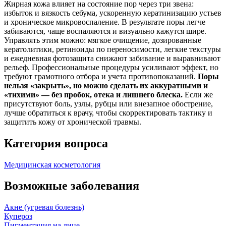
Жирная кожа влияет на состояние пор через три звена:
избыток и вязкость себума, ускоренную кератинизацию устьев
и хроническое микровоспаление. В результате поры легче
забиваются, чаще воспаляются и визуально кажутся шире.
Управлять этим можно: мягкое очищение, дозированные
кератолитики, ретиноиды по переносимости, легкие текстуры
и ежедневная фотозащита снижают забивание и выравнивают
рельеф. Профессиональные процедуры усиливают эффект, но
требуют грамотного отбора и учета противопоказаний.
Поры
нельзя «закрыть», но можно сделать их аккуратными и
«тихими» — без пробок, отека и лишнего блеска.
Если же
присутствуют боль, узлы, рубцы или внезапное обострение,
лучше обратиться к врачу, чтобы скорректировать тактику и
защитить кожу от хронической травмы.
Категория вопроса
Медицинская косметология
Возможные заболевания
Акне (угревая болезнь)
Купероз
Пигментация на лице