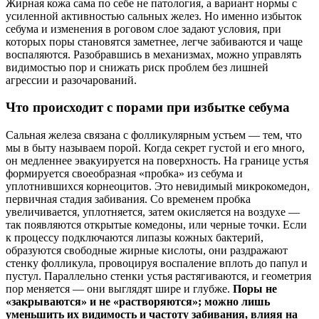
Жирная кожа сама по себе не патология, а вариант нормы с
усиленной активностью сальных желез. Но именно избыток
себума и изменения в роговом слое задают условия, при
которых поры становятся заметнее, легче забиваются и чаще
воспаляются. Разобравшись в механизмах, можно управлять
видимостью пор и снижать риск проблем без лишней
агрессии и разочарований.
Что происходит с порами при избытке себума
Сальная железа связана с фолликулярным устьем — тем, что
мы в быту называем порой. Когда секрет густой и его много,
он медленнее эвакуируется на поверхность. На границе устья
формируется своеобразная «пробка» из себума и
уплотнившихся корнеоцитов. Это невидимый микрокомедон,
первичная стадия забивания. Со временем пробка
увеличивается, уплотняется, затем окисляется на воздухе —
так появляются открытые комедоны, или черные точки. Если
к процессу подключаются липазы кожных бактерий,
образуются свободные жирные кислоты, они раздражают
стенку фолликула, провоцируя воспаление вплоть до папул и
пустул. Параллельно стенки устья растягиваются, и геометрия
пор меняется — они выглядят шире и глубже.
Поры не
«закрываются» и не «растворяются»; можно лишь
уменьшить их видимость и частоту забивания, влияя на