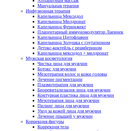
Аппаратный массаж
Мануальная терапия
Инфузионная терапия
Капельница Мексидол
Капельница Милдронат
Капельница Феринжект
Плацентарный иммуномодулятор Лаеннек
Капельница Цитофлавин
Капельница Золушка с глутатионом
Детокс-коктейль с реамберином
Капельница мексидол + милдронат
Мужская косметология
Чистка лица для мужчин
Ботокс для мужчин
Мезотерапия волос и кожи головы
Лечение пигментации
Плазмотерапия для мужчин
Биоревитализация лица для мужчин
Контурная пластика лица для мужчин
Мезотерапия лица для мужчин
Пилинг лица для мужчин
Уход за кожей лица для мужчин
Лечение прыщей у мужчин
Коррекция фигуры
Коррекция тела