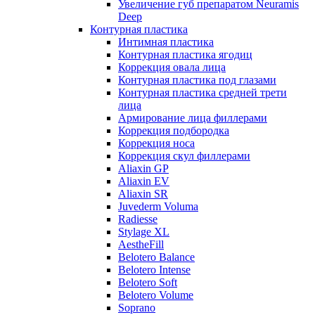
Увеличение губ препаратом Neuramis
Deep
Контурная пластика
Интимная пластика
Контурная пластика ягодиц
Коррекция овала лица
Контурная пластика под глазами
Контурная пластика средней трети
лица
Армирование лица филлерами
Коррекция подбородка
Коррекция носа
Коррекция скул филлерами
Aliaxin GP
Aliaxin EV
Aliaxin SR
Juvederm Voluma
Radiesse
Stylage XL
AestheFill
Belotero Balance
Belotero Intense
Belotero Soft
Belotero Volume
Soprano