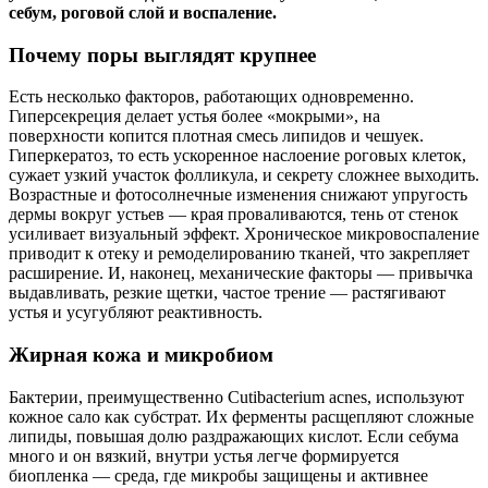
себум, роговой слой и воспаление.
Почему поры выглядят крупнее
Есть несколько факторов, работающих одновременно.
Гиперсекреция делает устья более «мокрыми», на
поверхности копится плотная смесь липидов и чешуек.
Гиперкератоз, то есть ускоренное наслоение роговых клеток,
сужает узкий участок фолликула, и секрету сложнее выходить.
Возрастные и фотосолнечные изменения снижают упругость
дермы вокруг устьев — края проваливаются, тень от стенок
усиливает визуальный эффект. Хроническое микровоспаление
приводит к отеку и ремоделированию тканей, что закрепляет
расширение. И, наконец, механические факторы — привычка
выдавливать, резкие щетки, частое трение — растягивают
устья и усугубляют реактивность.
Жирная кожа и микробиом
Бактерии, преимущественно Cutibacterium acnes, используют
кожное сало как субстрат. Их ферменты расщепляют сложные
липиды, повышая долю раздражающих кислот. Если себума
много и он вязкий, внутри устья легче формируется
биопленка — среда, где микробы защищены и активнее