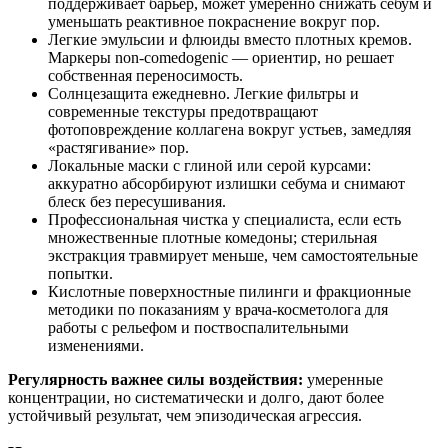
поддерживает барьер, может умеренно снижать себум и
уменьшать реактивное покраснение вокруг пор.
Легкие эмульсии и флюиды вместо плотных кремов.
Маркеры non‑comedogenic — ориентир, но решает
собственная переносимость.
Солнцезащита ежедневно. Легкие фильтры и
современные текстуры предотвращают
фотоповреждение коллагена вокруг устьев, замедляя
«растягивание» пор.
Локальные маски с глиной или серой курсами:
аккуратно абсорбируют излишки себума и снимают
блеск без пересушивания.
Профессиональная чистка у специалиста, если есть
множественные плотные комедоны; стерильная
экстракция травмирует меньше, чем самостоятельные
попытки.
Кислотные поверхностные пилинги и фракционные
методики по показаниям у врача-косметолога для
работы с рельефом и поствоспалительными
изменениями.
Регулярность важнее силы воздействия:
умеренные
концентрации, но систематически и долго, дают более
устойчивый результат, чем эпизодическая агрессия.