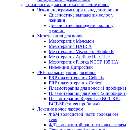
Трихология: диагностика и лечение волос
Чек-ап программы при выпадении волос
Диагностика выпадения волос у
женщин
Диагностика выпадения волос у
мужчин
Мезотерапия для волос
Мезотерапия Мэлсмон
Мезотерапия HAIR X
Мезотерапия Viscoderm Skinko E
Мезотерапия Apriline Hair Line
Мезотерапия Filorga NCTF 135 HA
Инъекции Дипроспан
PRP плазмотерапия для волос
PRP плазмотерапия Cellenis
PRP плазмотерапия Cortexil
Плазмотерапия для волос (1 пробирка)
Плазмотерапия для волос (2 пробирки)
Плазмотерапия Regen Lab BCT RK-
BCT-SP (синяя пробирка)
Лечение волос лазером
ФБМ волосистой части головы без
геля
ФДТ волосистой части головы с гелем
Лечение очаговой алопеции