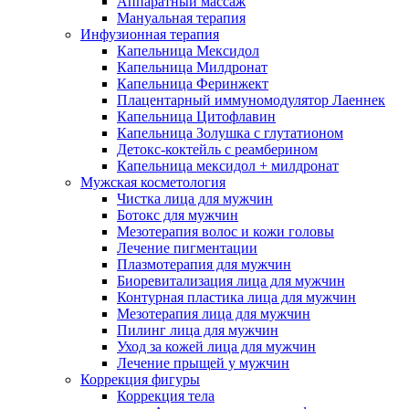
Аппаратный массаж
Мануальная терапия
Инфузионная терапия
Капельница Мексидол
Капельница Милдронат
Капельница Феринжект
Плацентарный иммуномодулятор Лаеннек
Капельница Цитофлавин
Капельница Золушка с глутатионом
Детокс-коктейль с реамберином
Капельница мексидол + милдронат
Мужская косметология
Чистка лица для мужчин
Ботокс для мужчин
Мезотерапия волос и кожи головы
Лечение пигментации
Плазмотерапия для мужчин
Биоревитализация лица для мужчин
Контурная пластика лица для мужчин
Мезотерапия лица для мужчин
Пилинг лица для мужчин
Уход за кожей лица для мужчин
Лечение прыщей у мужчин
Коррекция фигуры
Коррекция тела