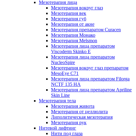
Мезотерапия лица
Мезотерапия вокруг глаз
Мезотерапия век
Мезотерапия губ
Мезотерапия от акне
Мезотерапия препаратом Curacen
Мезотерапия Монако
Мезотерапия Melsmon
Мезотерапия лица препаратом
Viscoderm Skinko E
Мезотерапия лица препаратом
NucleoSpire
Мезотерапия вокруг глаз препаратом
MesoEye С71
Мезотерапия лица препаратом Filorga
NCTF 135 HA
Мезотерапия лица препаратом Apriline
Skin Line
Мезотерапия тела
Мезотерапия живота
Мезотерапия от целлюлита
Липолитическая мезотерапия
Мезотерапия рук
Нитевой лифтинг
Нити под глаза