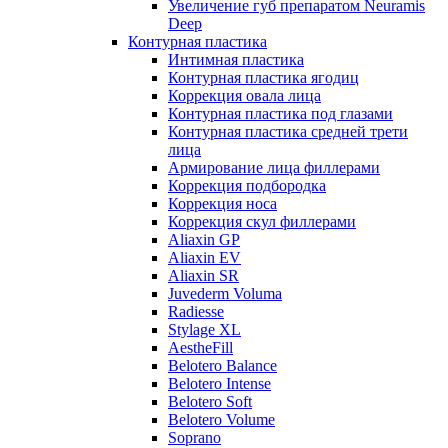
Увеличение губ препаратом Neuramis
Deep
Контурная пластика
Интимная пластика
Контурная пластика ягодиц
Коррекция овала лица
Контурная пластика под глазами
Контурная пластика средней трети
лица
Армирование лица филлерами
Коррекция подбородка
Коррекция носа
Коррекция скул филлерами
Aliaxin GP
Aliaxin EV
Aliaxin SR
Juvederm Voluma
Radiesse
Stylage XL
AestheFill
Belotero Balance
Belotero Intense
Belotero Soft
Belotero Volume
Soprano