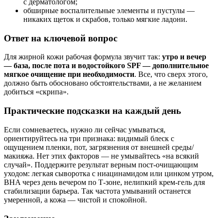
с дерматологом;
обширные воспалительные элементы и пустулы —
никаких щеток и скрабов, только мягкие ладони.
Ответ на ключевой вопрос
Для жирной кожи рабочая формула звучит так:
утро и вечер
— база, после пота и водостойкого SPF — дополнительное
мягкое очищение при необходимости
. Все, что сверх этого,
должно быть обосновано обстоятельствами, а не желанием
добиться «скрипа».
Практические подсказки на каждый день
Если сомневаетесь, нужно ли сейчас умываться,
ориентируйтесь на три признака: видимый блеск с
ощущением пленки, пот, загрязнения от внешней среды/
макияжа. Нет этих факторов — не умывайтесь «на всякий
случай». Поддержите результат верным пост-очищающим
уходом: легкая сыворотка с ниацинамидом или цинком утром,
BHA через день вечером по Т-зоне, нелипкий крем-гель для
стабилизации барьера. Так частота умываний останется
умеренной, а кожа — чистой и спокойной.