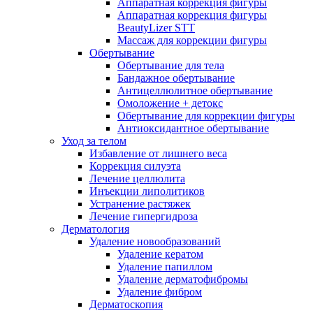
Аппаратная коррекция фигуры
Аппаратная коррекция фигуры
BeautyLizer STT
Массаж для коррекции фигуры
Обертывание
Обертывание для тела
Бандажное обертывание
Антицеллюлитное обертывание
Омоложение + детокс
Обертывание для коррекции фигуры
Антиоксидантное обертывание
Уход за телом
Избавление от лишнего веса
Коррекция силуэта
Лечение целлюлита
Инъекции липолитиков
Устранение растяжек
Лечение гипергидроза
Дерматология
Удаление новообразований
Удаление кератом
Удаление папиллом
Удаление дерматофибромы
Удаление фибром
Дерматоскопия