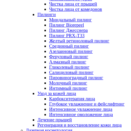
Чистка лица от прыщей
Чистка лица от комедонов
Пилинги
Миндальный пилинг
Пилинг Biorepeel
Пилинг Джесснера
Пилинг PRX-T33
Желтый ретиноловый пилинг
Срединный пилинг
Азелаиновый пилинг
Феруловый пилинг
Алмазный пилинг
Гликолевый пилинг
Салициловый пилинг
Пировиноградный пилинг
Молочный пилинг
Интимный пилинг
Уход за кожей лица
Карбокситерапия лица
Глубокое увлажнение и фейслифтинг
Интенсивное увлажнение лица
Интенсивное омоложение лица
Лечение прыщей
Регенерация и восстановление кожи лица
Лазерная косметология