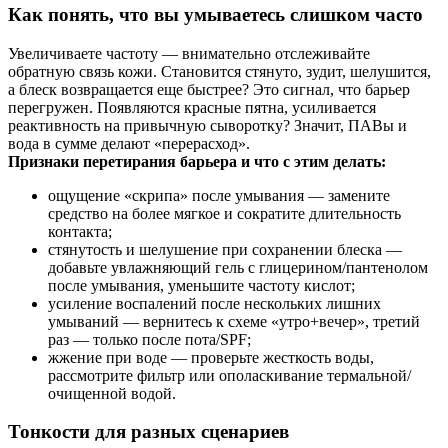
Как понять, что вы умываетесь слишком часто
Увеличиваете частоту — внимательно отслеживайте
обратную связь кожи. Становится стянуто, зудит, шелушится,
а блеск возвращается еще быстрее? Это сигнал, что барьер
перегружен. Появляются красные пятна, усиливается
реактивность на привычную сыворотку? Значит, ПАВы и
вода в сумме делают «перерасход».
Признаки перетирания барьера и что с этим делать:
ощущение «скрипа» после умывания — замените
средство на более мягкое и сократите длительность
контакта;
стянутость и шелушение при сохранении блеска —
добавьте увлажняющий гель с глицерином/пантенолом
после умывания, уменьшите частоту кислот;
усиление воспалений после нескольких лишних
умываний — вернитесь к схеме «утро+вечер», третий
раз — только после пота/SPF;
жжение при воде — проверьте жесткость воды,
рассмотрите фильтр или ополаскивание термальной/
очищенной водой.
Тонкости для разных сценариев