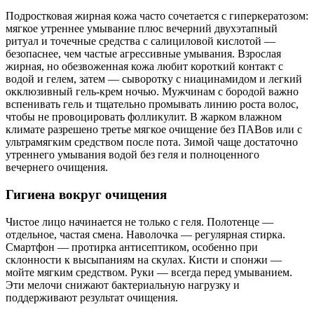
Подростковая жирная кожа часто сочетается с гиперкератозом:
мягкое утреннее умывание плюс вечерний двухэтапный
ритуал и точечные средства с салициловой кислотой —
безопаснее, чем частые агрессивные умывания. Взрослая
жирная, но обезвоженная кожа любит короткий контакт с
водой и гелем, затем — сыворотку с ниацинамидом и легкий
окклюзивный гель-крем ночью. Мужчинам с бородой важно
вспенивать гель и тщательно промывать линию роста волос,
чтобы не провоцировать фолликулит. В жарком влажном
климате разрешено третье мягкое очищение без ПАВов или с
ультрамягким средством после пота. Зимой чаще достаточно
утреннего умывания водой без геля и полноценного
вечернего очищения.
Гигиена вокруг очищения
Чистое лицо начинается не только с геля. Полотенце —
отдельное, частая смена. Наволочка — регулярная стирка.
Смартфон — протирка антисептиком, особенно при
склонности к высыпаниям на скулах. Кисти и спонжи —
мойте мягким средством. Руки — всегда перед умыванием.
Эти мелочи снижают бактериальную нагрузку и
поддерживают результат очищения.