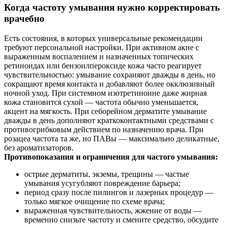
Когда частоту умывания нужно корректировать
врачебно
Есть состояния, в которых универсальные рекомендации
требуют персональной настройки. При активном акне с
выраженным воспалением и назначенных топических
ретиноидах или бензоилпероксиде кожа часто реагирует
чувствительностью: умывание сохраняют дважды в день, но
сокращают время контакта и добавляют более окклюзивный
ночной уход. При системном изотретиноине даже жирная
кожа становится сухой — частота обычно уменьшается,
акцент на мягкость. При себорейном дерматите умывание
дважды в день дополняют краткоконтактными средствами с
противогрибковым действием по назначению врача. При
розацеа частота та же, но ПАВы — максимально деликатные,
без ароматизаторов.
Противопоказания и ограничения для частого умывания:
острые дерматиты, экземы, трещины — частые
умывания усугубляют повреждение барьера;
период сразу после пилингов и лазерных процедур —
только мягкое очищение по схеме врача;
выраженная чувствительность, жжение от воды —
временно снизьте частоту и смените средство, обсудите