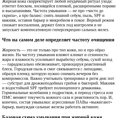
Жирная кожа скорректирует любой неудачный ритуал ухода:
ответит блеском, лоснящейся пленкой, расширенными порами
и высыпаниями. Частота умывания — не про «чисто до
скрипа», а про баланс: снять лишний себум, пыль, SPF и
макияж, оставив барьер и микробиом в покое. Верный режим
снижает воспаления, держит блеск под контролем и не
запускает компенсативную гиперсекрецию сальных желез.
Что на самом деле определяет частоту очищения
Жирность — это не только про тип кожи, но и про образ
жизни. На частоту умывания влияют климат и сезонность:
жара и влажность усиливают выработку себума, сухой холод
— парадоксально обезвоживает, провоцируя реактивный
блеск. Городская пыль и смог связываются с липидами,
образуя пленку, которую нужно снимать вечером без
компромиссов. Важно учитывать тренировки и ритм дня: пот
— субстрат для дрожжеподобных грибов и бактерий. Макияж
и водостойкий SPF требуют полноценного демакияжа.
Гормональные колебания у подростков, в период стресса или
ПМС меняют текучесть кожного сала и реактивность пор. И,
конечно, состав умывалки: агрессивные ПАВы «выжигают»
барьер, вынуждая сальные железы работать активнее.
Базовая схема умывания при жирной коже