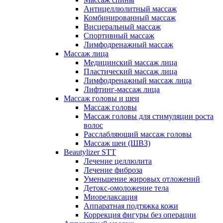
Антицеллюлитный массаж
Комбинированный массаж
Висцеральный массаж
Спортивный массаж
Лимфодренажный массаж
Массаж лица
Медицинский массаж лица
Пластический массаж лица
Лимфодренажный массаж лица
Лифтинг-массаж лица
Массаж головы и шеи
Массаж головы
Массаж головы для стимуляции роста
волос
Расслабляющий массаж головы
Массаж шеи (ШВЗ)
Beautylizer STT
Лечение целлюлита
Лечение фиброза
Уменьшение жировых отложений
Детокс-омоложение тела
Миорелаксация
Аппаратная подтяжка кожи
Коррекция фигуры без операции