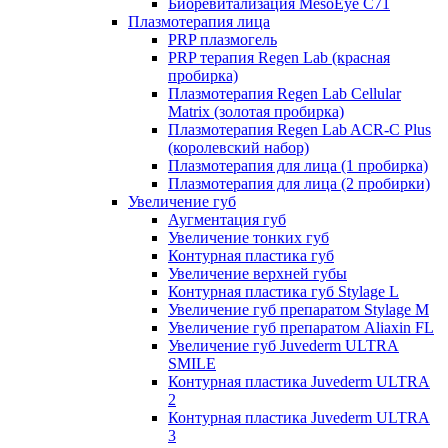
Биоревитализация MesoEye C71
Плазмотерапия лица
PRP плазмогель
PRP терапия Regen Lab (красная
пробирка)
Плазмотерапия Regen Lab Cellular
Matrix (золотая пробирка)
Плазмотерапия Regen Lab ACR-C Plus
(королевский набор)
Плазмотерапия для лица (1 пробирка)
Плазмотерапия для лица (2 пробирки)
Увеличение губ
Аугментация губ
Увеличение тонких губ
Контурная пластика губ
Увеличение верхней губы
Контурная пластика губ Stylage L
Увеличение губ препаратом Stylage M
Увеличение губ препаратом Aliaxin FL
Увеличение губ Juvederm ULTRA
SMILE
Контурная пластика Juvederm ULTRA
2
Контурная пластика Juvederm ULTRA
3