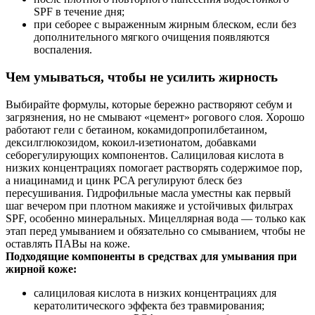
SPF в течение дня;
при себорее с выраженным жирным блеском, если без
дополнительного мягкого очищения появляются
воспаления.
Чем умываться, чтобы не усилить жирность
Выбирайте формулы, которые бережно растворяют себум и
загрязнения, но не смывают «цемент» рогового слоя. Хорошо
работают гели с бетаином, кокамидопропилбетаином,
дексилглюкозидом, кокоил-изетионатом, добавками
себорегулирующих компонентов. Салициловая кислота в
низких концентрациях помогает растворять содержимое пор,
а ниацинамид и цинк PCA регулируют блеск без
пересушивания. Гидрофильные масла уместны как первый
шаг вечером при плотном макияже и устойчивых фильтрах
SPF, особенно минеральных. Мицеллярная вода — только как
этап перед умыванием и обязательно со смыванием, чтобы не
оставлять ПАВы на коже.
Подходящие компоненты в средствах для умывания при
жирной коже:
салициловая кислота в низких концентрациях для
кератолитического эффекта без травмирования;