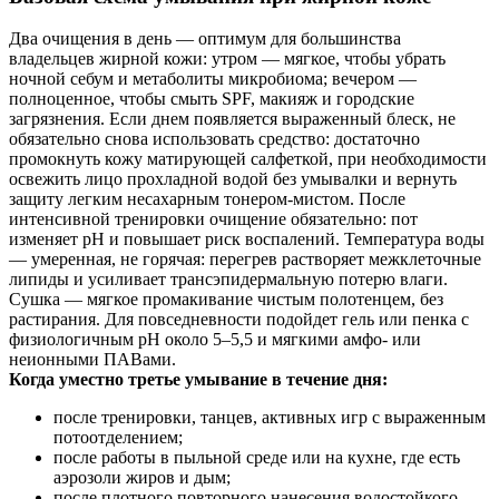
Два очищения в день — оптимум для большинства
владельцев жирной кожи: утром — мягкое, чтобы убрать
ночной себум и метаболиты микробиома; вечером —
полноценное, чтобы смыть SPF, макияж и городские
загрязнения. Если днем появляется выраженный блеск, не
обязательно снова использовать средство: достаточно
промокнуть кожу матирующей салфеткой, при необходимости
освежить лицо прохладной водой без умывалки и вернуть
защиту легким несахарным тонером-мистом. После
интенсивной тренировки очищение обязательно: пот
изменяет pH и повышает риск воспалений. Температура воды
— умеренная, не горячая: перегрев растворяет межклеточные
липиды и усиливает трансэпидермальную потерю влаги.
Сушка — мягкое промакивание чистым полотенцем, без
растирания. Для повседневности подойдет гель или пенка с
физиологичным pH около 5–5,5 и мягкими амфо- или
неионными ПАВами.
Когда уместно третье умывание в течение дня:
после тренировки, танцев, активных игр с выраженным
потоотделением;
после работы в пыльной среде или на кухне, где есть
аэрозоли жиров и дым;
после плотного повторного нанесения водостойкого