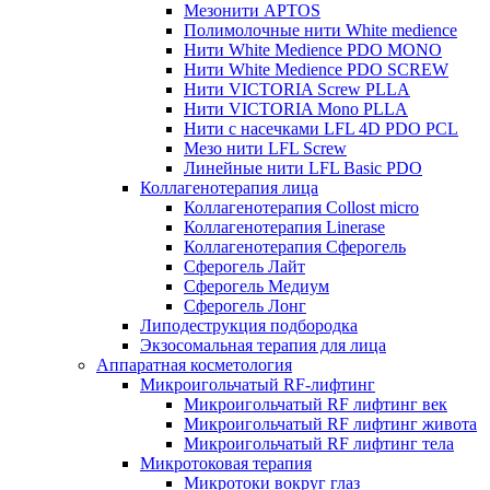
Мезонити APTOS
Полимолочные нити White medience
Нити White Medience PDO MONO
Нити White Medience PDO SCREW
Нити VICTORIA Screw PLLA
Нити VICTORIA Mono PLLA
Нити с насечками LFL 4D PDO PCL
Мезо нити LFL Screw
Линейные нити LFL Basic PDO
Коллагенотерапия лица
Коллагенотерапия Collost micro
Коллагенотерапия Linerase
Коллагенотерапия Сферогель
Сферогель Лайт
Сферогель Медиум
Сферогель Лонг
Липодеструкция подбородка
Экзосомальная терапия для лица
Аппаратная косметология
Микроигольчатый RF-лифтинг
Микроигольчатый RF лифтинг век
Микроигольчатый RF лифтинг живота
Микроигольчатый RF лифтинг тела
Микротоковая терапия
Микротоки вокруг глаз