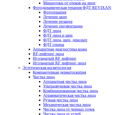
Микротоки от отеков на лице
Фотодинамическая терапия ФДТ REVIXAN
Фототерапия
Лечение акне
Лечение розацеа
Лечение пигментации
ФДТ лица
ФДТ лица и шеи
ФДТ лица, шеи, декольте
ФДТ спины
Аппаратная диагностика кожи
RF-лифтинг лица
Игольчатый RF лифтинг
Игольчатый RF лифтинг лица
Эстетическая косметология
Компьютерная дерматоскопия
Чистка лица
Аппаратная чистка лица
Ультразвуковая чистка лица
Комбинированная чистка лица
Атравматическая чистка лица
Ручная чистка лица
Механическая чистка лица
Чистка лица от черных точек
Чистка лица от угрей