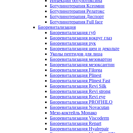
Инъекции ботулотоксина
Ботулинотерапия Ксеомин
Ботулинотерапия Релатокс
Ботулинотерапия Диспорт
Ботулинотерапия Full face
Биоревитализация
Биоревитализация губ
Биоревитализация вокруг глаз
Биоревитализация рук
Биоревитализация шеи и декольте
Уколы пептидов для лица
Биоревитализация мезовартон
Биоревитализация мезоксантин
Биоревитализация Filorga
Биоревитализация Plinest
Биоревитализация Plinest Fast
Биоревитализация Revi Silk
Биоревитализация Revi strong
Биоревитализация Revi eye
Биоревитализация PROFHILO
Биоревитализация Novacutan
Мезо-коктейль Монако
Биоревитализация Viscoderm
Биоревитализация Repart
Биоревитализация Hyalrepair