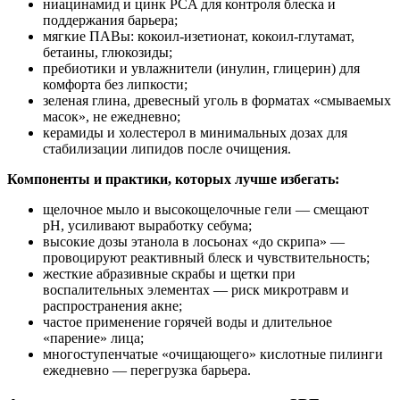
ниацинамид и цинк PCA для контроля блеска и
поддержания барьера;
мягкие ПАВы: кокоил-изетионат, кокоил-глутамат,
бетаины, глюкозиды;
пребиотики и увлажнители (инулин, глицерин) для
комфорта без липкости;
зеленая глина, древесный уголь в форматах «смываемых
масок», не ежедневно;
керамиды и холестерол в минимальных дозах для
стабилизации липидов после очищения.
Компоненты и практики, которых лучше избегать:
щелочное мыло и высокощелочные гели — смещают
pH, усиливают выработку себума;
высокие дозы этанола в лосьонах «до скрипа» —
провоцируют реактивный блеск и чувствительность;
жесткие абразивные скрабы и щетки при
воспалительных элементах — риск микротравм и
распространения акне;
частое применение горячей воды и длительное
«парение» лица;
многоступенчатые «очищающего» кислотные пилинги
ежедневно — перегрузка барьера.