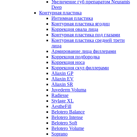
Увеличение губ препаратом Neuramis
Deep
Контурная пластика
Интимная пластика
Контурная пластика ягодиц
Коррекция овала лица
Контурная пластика под глазами
Контурная пластика средней трети
лица
Армирование лица филлерами
Коррекция подбородка
Коррекция носа
Коррекция скул филлерами
Aliaxin GP
Aliaxin EV
Aliaxin SR
Juvederm Voluma
Radiesse
Stylage XL
AestheFill
Belotero Balance
Belotero Intense
Belotero Soft
Belotero Volume
Soprano