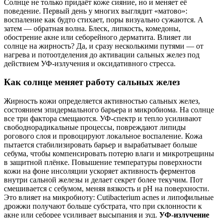
Солнце не только придаёт коже сияние, но и меняет её
поведение. Первый день у многих выглядит «матово»:
воспаление как будто стихает, поры визуально сужаются. А
затем — обратная волна. Блеск, липкость, комедоны,
обострение акне или себорейного дерматита. Влияет ли
солнце на жирность? Да, и сразу несколькими путями — от
нагрева и потоотделения до активации сальных желез под
действием УФ‑излучения и оксидативного стресса.
Как солнце меняет работу сальных желез
Жирность кожи определяется активностью сальных желез,
состоянием эпидермального барьера и микробиома. На солнце
все три фактора смещаются. УФ‑спектр и тепло усиливают
свободнорадикальные процессы, повреждают липиды
рогового слоя и провоцируют локальное воспаление. Кожа
пытается стабилизировать барьер и вырабатывает больше
себума, чтобы компенсировать потерю влаги и микротрещины
в защитной плёнке. Повышение температуры поверхности
кожи на фоне инсоляции ускоряет активность ферментов
внутри сальной железы и делает секрет более текучим. Пот
смешивается с себумом, меняя вязкость и pH на поверхности.
Это влияет на микробиоту: Cutibacterium acnes и липофильные
дрожжи получают больше субстрата, что при склонности к
акне или себорее усиливает высыпания и зуд.
УФ‑излучение