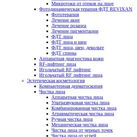
Микротоки от отеков на лице
Фотодинамическая терапия ФДТ REVIXAN
Фототерапия
Лечение акне
Лечение розацеа
Лечение пигментации
ФДТ лица
ФДТ лица и шеи
ФДТ лица, шеи, декольте
ФДТ спины
Аппаратная диагностика кожи
RF-лифтинг лица
Игольчатый RF лифтинг
Игольчатый RF лифтинг лица
Эстетическая косметология
Компьютерная дерматоскопия
Чистка лица
Аппаратная чистка лица
Ультразвуковая чистка лица
Комбинированная чистка лица
Атравматическая чистка лица
Ручная чистка лица
Механическая чистка лица
Чистка лица от черных точек
Чистка лица от угрей