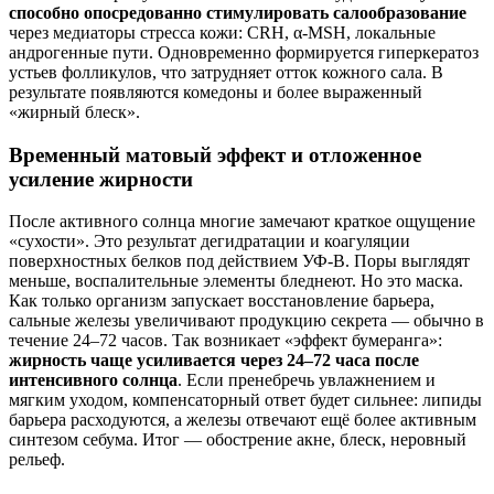
способно опосредованно стимулировать салообразование
через медиаторы стресса кожи: CRH, α‑MSH, локальные
андрогенные пути. Одновременно формируется гиперкератоз
устьев фолликулов, что затрудняет отток кожного сала. В
результате появляются комедоны и более выраженный
«жирный блеск».
Временный матовый эффект и отложенное
усиление жирности
После активного солнца многие замечают краткое ощущение
«сухости». Это результат дегидратации и коагуляции
поверхностных белков под действием УФ‑B. Поры выглядят
меньше, воспалительные элементы бледнеют. Но это маска.
Как только организм запускает восстановление барьера,
сальные железы увеличивают продукцию секрета — обычно в
течение 24–72 часов. Так возникает «эффект бумеранга»:
жирность чаще усиливается через 24–72 часа после
интенсивного солнца
. Если пренебречь увлажнением и
мягким уходом, компенсаторный ответ будет сильнее: липиды
барьера расходуются, а железы отвечают ещё более активным
синтезом себума. Итог — обострение акне, блеск, неровный
рельеф.