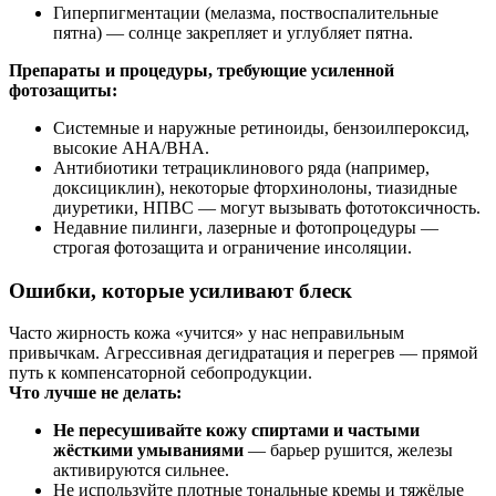
Гиперпигментации (мелазма, поствоспалительные
пятна) — солнце закрепляет и углубляет пятна.
Препараты и процедуры, требующие усиленной
фотозащиты:
Системные и наружные ретиноиды, бензоилпероксид,
высокие AHA/BHA.
Антибиотики тетрациклинового ряда (например,
доксициклин), некоторые фторхинолоны, тиазидные
диуретики, НПВС — могут вызывать фототоксичность.
Недавние пилинги, лазерные и фотопроцедуры —
строгая фотозащита и ограничение инсоляции.
Ошибки, которые усиливают блеск
Часто жирность кожа «учится» у нас неправильным
привычкам. Агрессивная дегидратация и перегрев — прямой
путь к компенсаторной себопродукции.
Что лучше не делать:
Не пересушивайте кожу спиртами и частыми
жёсткими умываниями
— барьер рушится, железы
активируются сильнее.
Не используйте плотные тональные кремы и тяжёлые