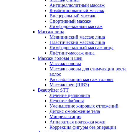
Антицеллюлитный массаж
Комбинированный массаж
Висцеральный массаж
Спортивный массаж
Лимфодренажный массаж
Массаж лица
Медицинский массаж лица
Пластический массаж лица
Лимфодренажный массаж лица
Лифтинг-массаж лица
Массаж головы и шеи
Массаж головы
Массаж головы для стимуляции роста
волос
Расслабляющий массаж головы
Массаж шеи (ШВЗ)
Beautylizer STT
Лечение целлюлита
Лечение фиброза
Уменьшение жировых отложений
Детокс-омоложение тела
Миорелаксация
Аппаратная подтяжка кожи
Коррекция фигуры без операции