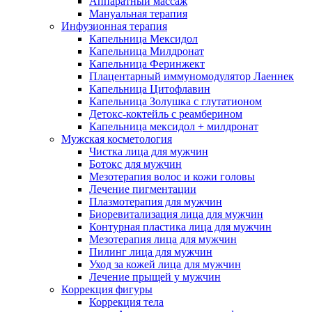
Аппаратный массаж
Мануальная терапия
Инфузионная терапия
Капельница Мексидол
Капельница Милдронат
Капельница Феринжект
Плацентарный иммуномодулятор Лаеннек
Капельница Цитофлавин
Капельница Золушка с глутатионом
Детокс-коктейль с реамберином
Капельница мексидол + милдронат
Мужская косметология
Чистка лица для мужчин
Ботокс для мужчин
Мезотерапия волос и кожи головы
Лечение пигментации
Плазмотерапия для мужчин
Биоревитализация лица для мужчин
Контурная пластика лица для мужчин
Мезотерапия лица для мужчин
Пилинг лица для мужчин
Уход за кожей лица для мужчин
Лечение прыщей у мужчин
Коррекция фигуры
Коррекция тела