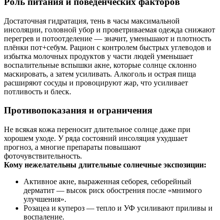
Роль питания и поведенческих факторов
Достаточная гидратация, тень в часы максимальной
инсоляции, головной убор и проветриваемая одежда снижают
перегрев и потоотделение — значит, уменьшают и плотность
плёнки пот+себум. Рацион с контролем быстрых углеводов и
избытка молочных продуктов у части людей уменьшает
воспалительные вспышки акне, которые солнце склонно
маскировать, а затем усиливать. Алкоголь и острая пища
расширяют сосуды и провоцируют жар, что усиливает
потливость и блеск.
Противопоказания и ограничения
Не всякая кожа переносит длительное солнце даже при
хорошем уходе. У ряда состояний инсоляция ухудшает
прогноз, а многие препараты повышают
фоточувствительность.
Кому нежелательны длительные солнечные экспозиции:
Активное акне, выраженная себорея, себорейный
дерматит — высок риск обострения после «мнимого
улучшения».
Розацеа и купероз — тепло и УФ усиливают приливы и
воспаление.