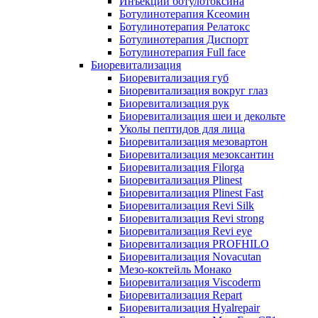
Инъекции ботулотоксина
Ботулинотерапия Ксеомин
Ботулинотерапия Релатокс
Ботулинотерапия Диспорт
Ботулинотерапия Full face
Биоревитализация
Биоревитализация губ
Биоревитализация вокруг глаз
Биоревитализация рук
Биоревитализация шеи и декольте
Уколы пептидов для лица
Биоревитализация мезовартон
Биоревитализация мезоксантин
Биоревитализация Filorga
Биоревитализация Plinest
Биоревитализация Plinest Fast
Биоревитализация Revi Silk
Биоревитализация Revi strong
Биоревитализация Revi eye
Биоревитализация PROFHILO
Биоревитализация Novacutan
Мезо-коктейль Монако
Биоревитализация Viscoderm
Биоревитализация Repart
Биоревитализация Hyalrepair