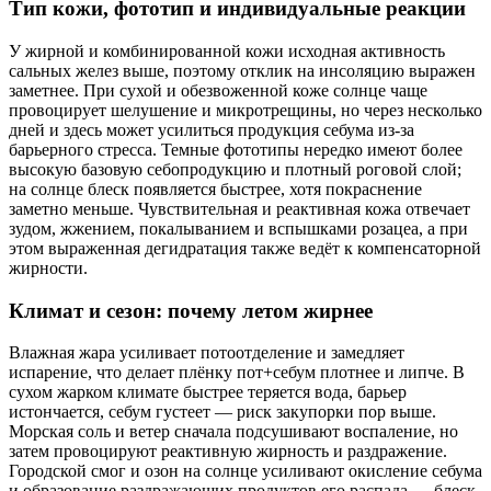
Тип кожи, фототип и индивидуальные реакции
У жирной и комбинированной кожи исходная активность
сальных желез выше, поэтому отклик на инсоляцию выражен
заметнее. При сухой и обезвоженной коже солнце чаще
провоцирует шелушение и микротрещины, но через несколько
дней и здесь может усилиться продукция себума из‑за
барьерного стресса. Темные фототипы нередко имеют более
высокую базовую себопродукцию и плотный роговой слой;
на солнце блеск появляется быстрее, хотя покраснение
заметно меньше. Чувствительная и реактивная кожа отвечает
зудом, жжением, покалыванием и вспышками розацеа, а при
этом выраженная дегидратация также ведёт к компенсаторной
жирности.
Климат и сезон: почему летом жирнее
Влажная жара усиливает потоотделение и замедляет
испарение, что делает плёнку пот+себум плотнее и липче. В
сухом жарком климате быстрее теряется вода, барьер
истончается, себум густеет — риск закупорки пор выше.
Морская соль и ветер сначала подсушивают воспаление, но
затем провоцируют реактивную жирность и раздражение.
Городской смог и озон на солнце усиливают окисление себума
и образование раздражающих продуктов его распада — блеск