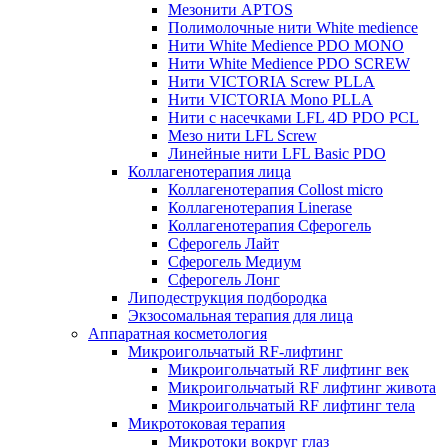
Мезонити APTOS
Полимолочные нити White medience
Нити White Medience PDO MONO
Нити White Medience PDO SCREW
Нити VICTORIA Screw PLLA
Нити VICTORIA Mono PLLA
Нити с насечками LFL 4D PDO PCL
Мезо нити LFL Screw
Линейные нити LFL Basic PDO
Коллагенотерапия лица
Коллагенотерапия Collost micro
Коллагенотерапия Linerase
Коллагенотерапия Сферогель
Сферогель Лайт
Сферогель Медиум
Сферогель Лонг
Липодеструкция подбородка
Экзосомальная терапия для лица
Аппаратная косметология
Микроигольчатый RF-лифтинг
Микроигольчатый RF лифтинг век
Микроигольчатый RF лифтинг живота
Микроигольчатый RF лифтинг тела
Микротоковая терапия
Микротоки вокруг глаз