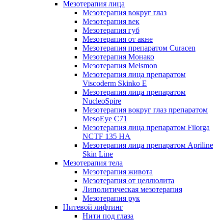
Мезотерапия лица
Мезотерапия вокруг глаз
Мезотерапия век
Мезотерапия губ
Мезотерапия от акне
Мезотерапия препаратом Curacen
Мезотерапия Монако
Мезотерапия Melsmon
Мезотерапия лица препаратом
Viscoderm Skinko E
Мезотерапия лица препаратом
NucleoSpire
Мезотерапия вокруг глаз препаратом
MesoEye С71
Мезотерапия лица препаратом Filorga
NCTF 135 HA
Мезотерапия лица препаратом Apriline
Skin Line
Мезотерапия тела
Мезотерапия живота
Мезотерапия от целлюлита
Липолитическая мезотерапия
Мезотерапия рук
Нитевой лифтинг
Нити под глаза