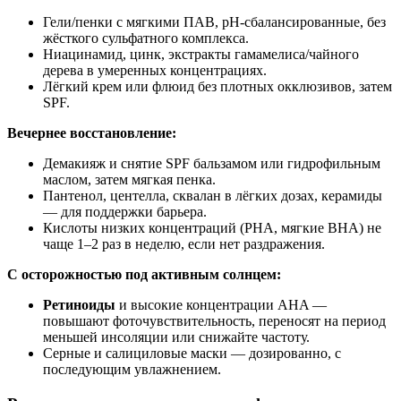
Гели/пенки с мягкими ПАВ, pH‑сбалансированные, без
жёсткого сульфатного комплекса.
Ниацинамид, цинк, экстракты гамамелиса/чайного
дерева в умеренных концентрациях.
Лёгкий крем или флюид без плотных окклюзивов, затем
SPF.
Вечернее восстановление:
Демакияж и снятие SPF бальзамом или гидрофильным
маслом, затем мягкая пенка.
Пантенол, центелла, сквалан в лёгких дозах, керамиды
— для поддержки барьера.
Кислоты низких концентраций (PHA, мягкие BHA) не
чаще 1–2 раз в неделю, если нет раздражения.
С осторожностью под активным солнцем:
Ретиноиды
и высокие концентрации AHA —
повышают фоточувствительность, переносят на период
меньшей инсоляции или снижайте частоту.
Серные и салициловые маски — дозированно, с
последующим увлажнением.