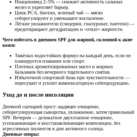
Ниацинамид 2–5% — снижает активность сальных
желез и укрепляет барьер.
Цинк PCA, биотин, зеленый чай — мягко
себорегулируют и уменьшают воспаление.
Лёгкие увлажнители (глицерин, гиалуронат, пантеон) —
предотвращают дегидратацию и «откат» жирности.
Чего избегать в дневном SPF для жирной, склонной к акне
кожи:
Тяжёлых водостойких формул на каждый день, если не
планируется плавание или спорт.
Плотных ароматизированных масел и жирных
бальзамов без вечерного тщательного снятия.
Избыточной спиртовой базы при чувствительности —
пересушит и усилит компенсаторную себопродукцию.
Уход до и после инсоляции
Дневной сценарий прост: щадящее очищение,
себорегулирующая сыворотка, увлажнение, затем правильный
SPF. Вечером — деликатное двухэтапное очищение,
успокаивающие и восстанавливающие композиции, без
агрессивных пилингов в дни активного солнца.
Дневные опоры: