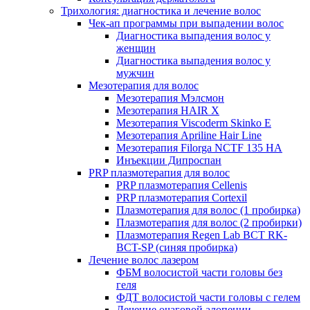
Трихология: диагностика и лечение волос
Чек-ап программы при выпадении волос
Диагностика выпадения волос у
женщин
Диагностика выпадения волос у
мужчин
Мезотерапия для волос
Мезотерапия Мэлсмон
Мезотерапия HAIR X
Мезотерапия Viscoderm Skinko E
Мезотерапия Apriline Hair Line
Мезотерапия Filorga NCTF 135 HA
Инъекции Дипроспан
PRP плазмотерапия для волос
PRP плазмотерапия Cellenis
PRP плазмотерапия Cortexil
Плазмотерапия для волос (1 пробирка)
Плазмотерапия для волос (2 пробирки)
Плазмотерапия Regen Lab BCT RK-
BCT-SP (синяя пробирка)
Лечение волос лазером
ФБМ волосистой части головы без
геля
ФДТ волосистой части головы с гелем
Лечение очаговой алопеции