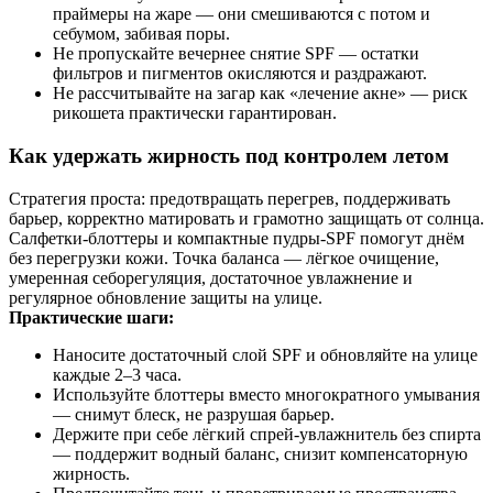
праймеры на жаре — они смешиваются с потом и
себумом, забивая поры.
Не пропускайте вечернее снятие SPF — остатки
фильтров и пигментов окисляются и раздражают.
Не рассчитывайте на загар как «лечение акне» — риск
рикошета практически гарантирован.
Как удержать жирность под контролем летом
Стратегия проста: предотвращать перегрев, поддерживать
барьер, корректно матировать и грамотно защищать от солнца.
Салфетки‑блоттеры и компактные пудры‑SPF помогут днём
без перегрузки кожи. Точка баланса — лёгкое очищение,
умеренная себорегуляция, достаточное увлажнение и
регулярное обновление защиты на улице.
Практические шаги:
Наносите достаточный слой SPF и обновляйте на улице
каждые 2–3 часа.
Используйте блоттеры вместо многократного умывания
— снимут блеск, не разрушая барьер.
Держите при себе лёгкий спрей‑увлажнитель без спирта
— поддержит водный баланс, снизит компенсаторную
жирность.