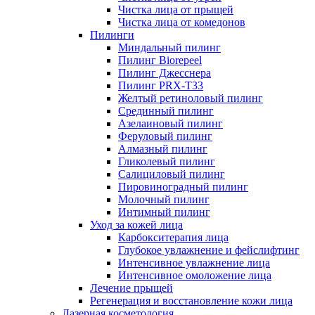
Чистка лица от прыщей
Чистка лица от комедонов
Пилинги
Миндальный пилинг
Пилинг Biorepeel
Пилинг Джесснера
Пилинг PRX-T33
Желтый ретиноловый пилинг
Срединный пилинг
Азелаиновый пилинг
Феруловый пилинг
Алмазный пилинг
Гликолевый пилинг
Салициловый пилинг
Пировиноградный пилинг
Молочный пилинг
Интимный пилинг
Уход за кожей лица
Карбокситерапия лица
Глубокое увлажнение и фейслифтинг
Интенсивное увлажнение лица
Интенсивное омоложение лица
Лечение прыщей
Регенерация и восстановление кожи лица
Лазерная косметология