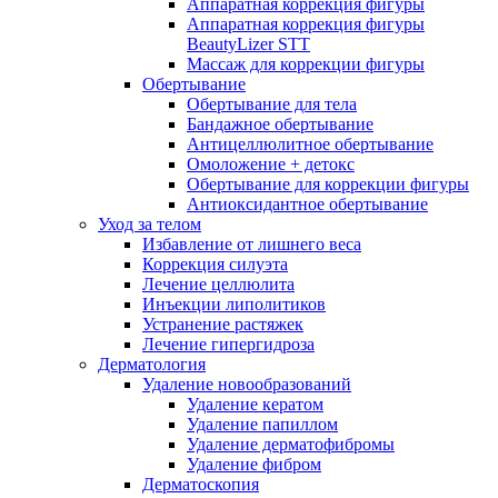
Аппаратная коррекция фигуры
Аппаратная коррекция фигуры
BeautyLizer STT
Массаж для коррекции фигуры
Обертывание
Обертывание для тела
Бандажное обертывание
Антицеллюлитное обертывание
Омоложение + детокс
Обертывание для коррекции фигуры
Антиоксидантное обертывание
Уход за телом
Избавление от лишнего веса
Коррекция силуэта
Лечение целлюлита
Инъекции липолитиков
Устранение растяжек
Лечение гипергидроза
Дерматология
Удаление новообразований
Удаление кератом
Удаление папиллом
Удаление дерматофибромы
Удаление фибром
Дерматоскопия