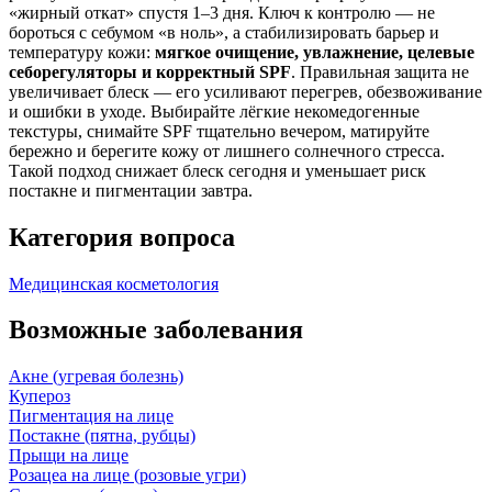
«жирный откат» спустя 1–3 дня. Ключ к контролю — не
бороться с себумом «в ноль», а стабилизировать барьер и
температуру кожи:
мягкое очищение, увлажнение, целевые
себорегуляторы и корректный SPF
. Правильная защита не
увеличивает блеск — его усиливают перегрев, обезвоживание
и ошибки в уходе. Выбирайте лёгкие некомедогенные
текстуры, снимайте SPF тщательно вечером, матируйте
бережно и берегите кожу от лишнего солнечного стресса.
Такой подход снижает блеск сегодня и уменьшает риск
постакне и пигментации завтра.
Категория вопроса
Медицинская косметология
Возможные заболевания
Акне (угревая болезнь)
Купероз
Пигментация на лице
Постакне (пятна, рубцы)
Прыщи на лице
Розацеа на лице (розовые угри)