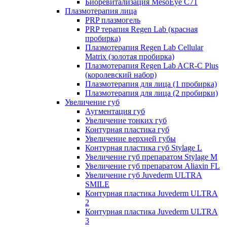
Биоревитализация MesoEye C71
Плазмотерапия лица
PRP плазмогель
PRP терапия Regen Lab (красная
пробирка)
Плазмотерапия Regen Lab Cellular
Matrix (золотая пробирка)
Плазмотерапия Regen Lab ACR-C Plus
(королевский набор)
Плазмотерапия для лица (1 пробирка)
Плазмотерапия для лица (2 пробирки)
Увеличение губ
Аугментация губ
Увеличение тонких губ
Контурная пластика губ
Увеличение верхней губы
Контурная пластика губ Stylage L
Увеличение губ препаратом Stylage M
Увеличение губ препаратом Aliaxin FL
Увеличение губ Juvederm ULTRA
SMILE
Контурная пластика Juvederm ULTRA
2
Контурная пластика Juvederm ULTRA
3