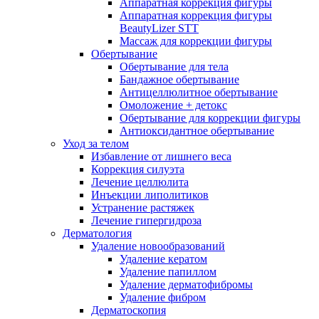
Аппаратная коррекция фигуры
Аппаратная коррекция фигуры
BeautyLizer STT
Массаж для коррекции фигуры
Обертывание
Обертывание для тела
Бандажное обертывание
Антицеллюлитное обертывание
Омоложение + детокс
Обертывание для коррекции фигуры
Антиоксидантное обертывание
Уход за телом
Избавление от лишнего веса
Коррекция силуэта
Лечение целлюлита
Инъекции липолитиков
Устранение растяжек
Лечение гипергидроза
Дерматология
Удаление новообразований
Удаление кератом
Удаление папиллом
Удаление дерматофибромы
Удаление фибром
Дерматоскопия