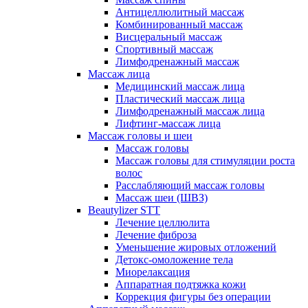
Антицеллюлитный массаж
Комбинированный массаж
Висцеральный массаж
Спортивный массаж
Лимфодренажный массаж
Массаж лица
Медицинский массаж лица
Пластический массаж лица
Лимфодренажный массаж лица
Лифтинг-массаж лица
Массаж головы и шеи
Массаж головы
Массаж головы для стимуляции роста
волос
Расслабляющий массаж головы
Массаж шеи (ШВЗ)
Beautylizer STT
Лечение целлюлита
Лечение фиброза
Уменьшение жировых отложений
Детокс-омоложение тела
Миорелаксация
Аппаратная подтяжка кожи
Коррекция фигуры без операции