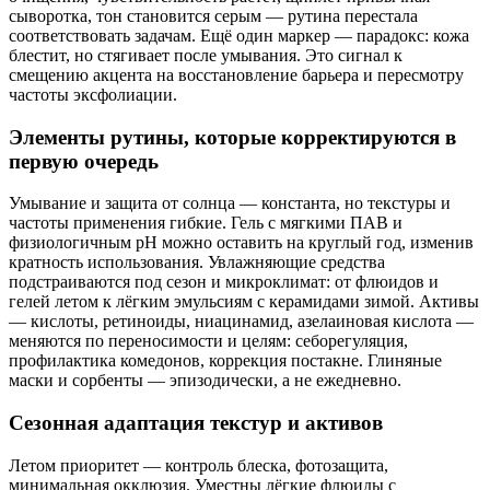
сыворотка, тон становится серым — рутина перестала
соответствовать задачам. Ещё один маркер — парадокс: кожа
блестит, но стягивает после умывания. Это сигнал к
смещению акцента на восстановление барьера и пересмотру
частоты эксфолиации.
Элементы рутины, которые корректируются в
первую очередь
Умывание и защита от солнца — константа, но текстуры и
частоты применения гибкие. Гель с мягкими ПАВ и
физиологичным pH можно оставить на круглый год, изменив
кратность использования. Увлажняющие средства
подстраиваются под сезон и микроклимат: от флюидов и
гелей летом к лёгким эмульсиям с керамидами зимой. Активы
— кислоты, ретиноиды, ниацинамид, азелаиновая кислота —
меняются по переносимости и целям: себорегуляция,
профилактика комедонов, коррекция постакне. Глиняные
маски и сорбенты — эпизодически, а не ежедневно.
Сезонная адаптация текстур и активов
Летом приоритет — контроль блеска, фотозащита,
минимальная окклюзия. Уместны лёгкие флюиды с