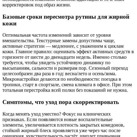
корректировок под образ жизни.
Базовые сроки пересмотра рутины для жирной
кожи
Оптимальная частота изменений зависит от уровня
вмешательства. Текстурные замены допустимы чаще,
активные стратегии — медленнее, с уважением к циклам
кожи. Главное правило: оценивать эффект активных средств в
горизонте от шести до двенадцати недель. Именно столько
требуется, чтобы увидеть устойчивую динамику по
высыпаниям, сальности и размерам пор. Сезонный переход
целесообразен два раза в год: весна/лето и осень/зима.
Микронастройки делаются по необходимости: поездка в
тропики, старт в спортзале, смена климата в офисе. При этом
тотальная перестройка всей полки без показаний не нужна.
Симптомы, что уход пора скорректировать
Когда менять уход уместно? Фокус на клинических
признаках. Если появляются новые воспалительные
элементы, увеличивается плотность закрытых комедонов,
стойкий жирный блеск проявляется уже через час после
очищения, чувствительность растёт, щиплет привычная