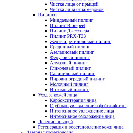
Чистка лица от прыщей
Чистка лица от комедонов
Пилинги
Миндальный пилинг
Пилинг Biorepeel
Пилинг Джесснера
Пилинг PRX-T33
Желтый ретиноловый пилинг
Срединный пилинг
Азелаиновый пилинг
Феруловый пилинг
Алмазный пилинг
Гликолевый пилинг
Салициловый пилинг
Пировиноградный пилинг
Молочный пилинг
Интимный пилинг
Уход за кожей лица
Карбокситерапия лица
Глубокое увлажнение и фейслифтинг
Интенсивное увлажнение лица
Интенсивное омоложение лица
Лечение прыщей
Регенерация и восстановление кожи лица
Лазерная косметология