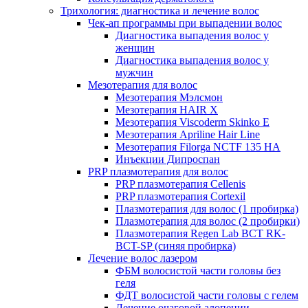
Трихология: диагностика и лечение волос
Чек-ап программы при выпадении волос
Диагностика выпадения волос у
женщин
Диагностика выпадения волос у
мужчин
Мезотерапия для волос
Мезотерапия Мэлсмон
Мезотерапия HAIR X
Мезотерапия Viscoderm Skinko E
Мезотерапия Apriline Hair Line
Мезотерапия Filorga NCTF 135 HA
Инъекции Дипроспан
PRP плазмотерапия для волос
PRP плазмотерапия Cellenis
PRP плазмотерапия Cortexil
Плазмотерапия для волос (1 пробирка)
Плазмотерапия для волос (2 пробирки)
Плазмотерапия Regen Lab BCT RK-
BCT-SP (синяя пробирка)
Лечение волос лазером
ФБМ волосистой части головы без
геля
ФДТ волосистой части головы с гелем
Лечение очаговой алопеции