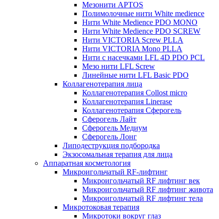
Мезонити APTOS
Полимолочные нити White medience
Нити White Medience PDO MONO
Нити White Medience PDO SCREW
Нити VICTORIA Screw PLLA
Нити VICTORIA Mono PLLA
Нити с насечками LFL 4D PDO PCL
Мезо нити LFL Screw
Линейные нити LFL Basic PDO
Коллагенотерапия лица
Коллагенотерапия Collost micro
Коллагенотерапия Linerase
Коллагенотерапия Сферогель
Сферогель Лайт
Сферогель Медиум
Сферогель Лонг
Липодеструкция подбородка
Экзосомальная терапия для лица
Аппаратная косметология
Микроигольчатый RF-лифтинг
Микроигольчатый RF лифтинг век
Микроигольчатый RF лифтинг живота
Микроигольчатый RF лифтинг тела
Микротоковая терапия
Микротоки вокруг глаз