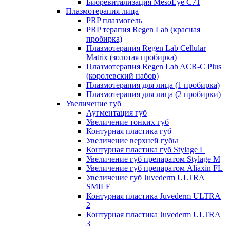
Биоревитализация MesoEye C71
Плазмотерапия лица
PRP плазмогель
PRP терапия Regen Lab (красная
пробирка)
Плазмотерапия Regen Lab Cellular
Matrix (золотая пробирка)
Плазмотерапия Regen Lab ACR-C Plus
(королевский набор)
Плазмотерапия для лица (1 пробирка)
Плазмотерапия для лица (2 пробирки)
Увеличение губ
Аугментация губ
Увеличение тонких губ
Контурная пластика губ
Увеличение верхней губы
Контурная пластика губ Stylage L
Увеличение губ препаратом Stylage M
Увеличение губ препаратом Aliaxin FL
Увеличение губ Juvederm ULTRA
SMILE
Контурная пластика Juvederm ULTRA
2
Контурная пластика Juvederm ULTRA
3