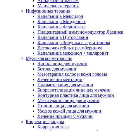
Аппаратный массаж
Мануальная терапия
Инфузионная терапия
Капельница Мексидол
Капельница Милдронат
Капельница Феринжект
Плацентарный иммуномодулятор Лаеннек
Капельница Цитофлавин
Капельница Золушка с глутатионом
Детокс-коктейль с реамберином
Капельница мексидол + милдронат
Мужская косметология
Чистка лица для мужчин
Ботокс для мужчин
Мезотерапия волос и кожи головы
Лечение пигментации
Плазмотерапия для мужчин
Биоревитализация лица для мужчин
Контурная пластика лица для мужчин
Мезотерапия лица для мужчин
Пилинг лица для мужчин
Уход за кожей лица для мужчин
Лечение прыщей у мужчин
Коррекция фигуры
Коррекция тела