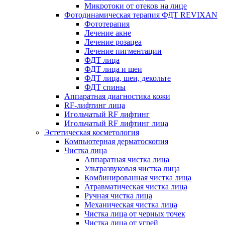
Микротоки от отеков на лице
Фотодинамическая терапия ФДТ REVIXAN
Фототерапия
Лечение акне
Лечение розацеа
Лечение пигментации
ФДТ лица
ФДТ лица и шеи
ФДТ лица, шеи, декольте
ФДТ спины
Аппаратная диагностика кожи
RF-лифтинг лица
Игольчатый RF лифтинг
Игольчатый RF лифтинг лица
Эстетическая косметология
Компьютерная дерматоскопия
Чистка лица
Аппаратная чистка лица
Ультразвуковая чистка лица
Комбинированная чистка лица
Атравматическая чистка лица
Ручная чистка лица
Механическая чистка лица
Чистка лица от черных точек
Чистка лица от угрей