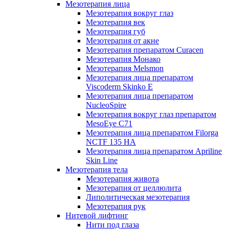
Мезотерапия лица
Мезотерапия вокруг глаз
Мезотерапия век
Мезотерапия губ
Мезотерапия от акне
Мезотерапия препаратом Curacen
Мезотерапия Монако
Мезотерапия Melsmon
Мезотерапия лица препаратом
Viscoderm Skinko E
Мезотерапия лица препаратом
NucleoSpire
Мезотерапия вокруг глаз препаратом
MesoEye С71
Мезотерапия лица препаратом Filorga
NCTF 135 HA
Мезотерапия лица препаратом Apriline
Skin Line
Мезотерапия тела
Мезотерапия живота
Мезотерапия от целлюлита
Липолитическая мезотерапия
Мезотерапия рук
Нитевой лифтинг
Нити под глаза