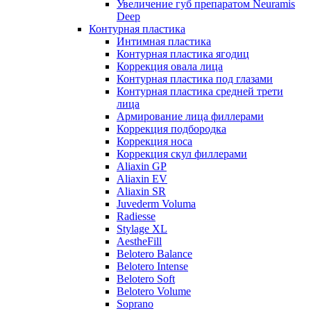
Увеличение губ препаратом Neuramis
Deep
Контурная пластика
Интимная пластика
Контурная пластика ягодиц
Коррекция овала лица
Контурная пластика под глазами
Контурная пластика средней трети
лица
Армирование лица филлерами
Коррекция подбородка
Коррекция носа
Коррекция скул филлерами
Aliaxin GP
Aliaxin EV
Aliaxin SR
Juvederm Voluma
Radiesse
Stylage XL
AestheFill
Belotero Balance
Belotero Intense
Belotero Soft
Belotero Volume
Soprano