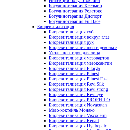
Инъекции ботулотоксина
Ботулинотерапия Ксеомин
Ботулинотерапия Релатокс
Ботулинотерапия Диспорт
Ботулинотерапия Full face
Биоревитализация
Биоревитализация губ
Биоревитализация вокруг глаз
Биоревитализация рук
Биоревитализация шеи и декольте
Уколы пептидов для лица
Биоревитализация мезовартон
Биоревитализация мезоксантин
Биоревитализация Filorga
Биоревитализация Plinest
Биоревитализация Plinest Fast
Биоревитализация Revi Silk
Биоревитализация Revi strong
Биоревитализация Revi eye
Биоревитализация PROFHILO
Биоревитализация Novacutan
Мезо-коктейль Монако
Биоревитализация Viscoderm
Биоревитализация Repart
Биоревитализация Hyalrepair