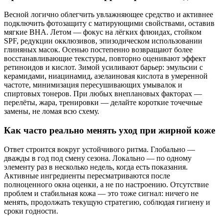
Весной логично облегчить увлажняющее средство и активнее
подключить фотозащиту с матирующими свойствами, оставив
мягкие BHA. Летом — фокус на лёгких флюидах, стойком
SPF, редукции окклюзивов, эпизодическом использовании
глиняных масок. Осенью постепенно возвращают более
восстанавливающие текстуры, повторно оценивают эффект
ретиноидов и кислот. Зимой усиливают барьер: эмульсии с
керамидами, ниацинамид, азелаиновая кислота в умеренной
частоте, минимизация пересушивающих умывалок и
спиртовых тонеров. При любых внеплановых факторах —
перелёты, жара, тренировки — делайте короткие точечные
замены, не ломая всю схему.
Как часто реально менять уход при жирной коже
Ответ строится вокруг устойчивого ритма. Глобально —
дважды в год под смену сезона. Локально — по одному
элементу раз в несколько недель, когда есть показания.
Активные ингредиенты пересматриваются после
полноценного окна оценки, а не по настроению. Отсутствие
проблем и стабильная кожа — это тоже сигнал: ничего не
менять, продолжать текущую стратегию, соблюдая гигиену и
сроки годности.