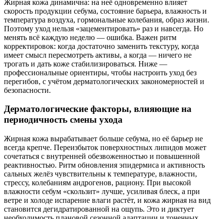
Жирная кожа динамична: на неё одновременно влияет
скорость продукции себума, состояние барьера, влажность и
температура воздуха, гормональные колебания, образ жизни.
Поэтому уход нельзя «зацементировать» раз и навсегда. Но
менять всё каждую неделю — ошибка. Важен ритм
корректировок: когда достаточно заменить текстуру, когда
имеет смысл пересмотреть активы, а когда — ничего не
трогать и дать коже стабилизироваться. Ниже —
профессиональные ориентиры, чтобы настроить уход без
перегибов, с учётом дерматологических закономерностей и
безопасности.
Дерматологические факторы, влияющие на
периодичность смены ухода
Жирная кожа вырабатывает больше себума, но её барьер не
всегда крепче. Переизбыток поверхностных липидов может
сочетаться с внутренней обезвоженностью и повышенной
реактивностью. Ритм обновления эпидермиса и активность
сальных желёз чувствительны к температуре, влажности,
стрессу, колебаниям андрогенов, рациону. При высокой
влажности себум «скользит» лучше, усиливая блеск, а при
ветре и холоде испарение влаги растёт, и кожа жирная на вид
становится дегидратированной на ощупь. Это и диктует
необходимость плановой сезонной адаптации и точечных