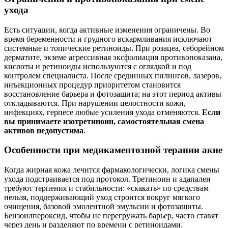
ухода
Есть ситуации, когда активные изменения ограничены. Во
время беременности и грудного вскармливания исключают
системные и топические ретиноиды. При розацеа, себорейном
дерматите, экземе агрессивная эксфолиация противопоказана,
кислоты и ретиноиды используются с оглядкой и под
контролем специалиста. После срединных пилингов, лазеров,
инъекционных процедур приоритетом становится
восстановление барьера и фотозащита; на этот период активы
откладываются. При нарушении целостности кожи,
инфекциях, герпесе любые усиления ухода отменяются.
Если
вы принимаете изотретиноин, самостоятельная смена
активов недопустима
.
Особенности при медикаментозной терапии акне
Когда жирная кожа лечится фармакологически, логика смены
ухода подстраивается под протокол. Третиноин и адапален
требуют терпения и стабильности: «скакать» по средствам
нельзя, поддерживающий уход строится вокруг мягкого
очищения, базовой эмолентной эмульсии и фотозащиты.
Бензоилпероксид, чтобы не перегружать барьер, часто ставят
через день и разделяют по времени с ретиноидами.