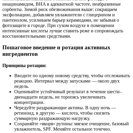
ниацинамидом, BHA в адекватной частоте, неабразивные
сорбенты. Зимой риск обезвоживания выше: сокращаем
эксфолиацию, добавляем увлажнители с глицерином и
пантенолом, усиливаем барьер керамидами, не забывая о
фотозащите в городе. При сухом воздухе в помещении
интенсивные кислоты лучше ставить реже и сопровождать
восстановительными средствами.
Пошаговое введение и ротация активных
ингредиентов
Принципы ротации:
Вводите по одному новому средству, чтобы отслеживать
реакцию. Интервал между запусками — около двух
недель.
Оценивайте устойчивый результат в течение шести–
двенадцати недель, не торопясь увеличивать
концентрации.
Чередуйте раздражающие активы. В одну ночь —
ретиноид, в другую — кислота, чтобы снизить
суммарную раздражающую нагрузку.
Сохраняйте «якоря» рутины: мягкое очищение, базовый
увлажнитель, SPF. Меняйте остальное точечно.