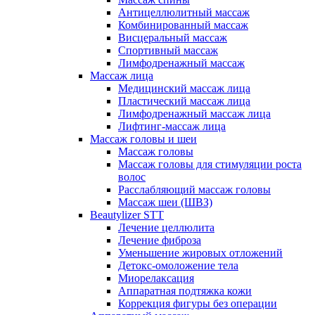
Антицеллюлитный массаж
Комбинированный массаж
Висцеральный массаж
Спортивный массаж
Лимфодренажный массаж
Массаж лица
Медицинский массаж лица
Пластический массаж лица
Лимфодренажный массаж лица
Лифтинг-массаж лица
Массаж головы и шеи
Массаж головы
Массаж головы для стимуляции роста
волос
Расслабляющий массаж головы
Массаж шеи (ШВЗ)
Beautylizer STT
Лечение целлюлита
Лечение фиброза
Уменьшение жировых отложений
Детокс-омоложение тела
Миорелаксация
Аппаратная подтяжка кожи
Коррекция фигуры без операции