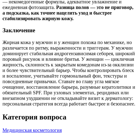
— некомедогенные формулы, адекватное увлажнение и
ежедневная фотозащита.
Разница полов — это не приговор,
а подсказка, как точнее нацелить уход и быстрее
стабилизировать жирную кожу.
Заключение
Жирная кожа у мужчин и у женщин похожа по механике, но
различается по ритму, выраженности и триггерам. У мужчин
доминирует стабильная андрогензависимая себорея, широкий
поровый рисунок и влияние бритья. У женщин — цикличная
жирность, склонность к закрытым комедонам из‑за окклюзии
и более чувствительный барьер. Чтобы контролировать блеск
и воспаление, учитывайте гормональный фон, текстуры и
повседневные привычки. Ставьте во главу угла мягкое
очищение, восстановление барьера, разумные кератолитики и
обязательный SPF. При узловых элементах, рецидивах или
внезапном ухудшении не откладывайте визит к дерматологу:
персональная стратегия всегда работает быстрее и безопаснее.
Категория вопроса
Медицинская косметология