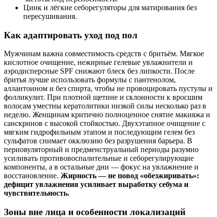
Цинк и лёгкие себорегуляторы для матирования без
пересушивания.
Как адаптировать уход под пол
Мужчинам важна совместимость средств с бритьём. Мягкое
кислотное очищение, нежирные гелевые увлажнители и
аэродисперсные SPF снижают блеск без липкости. После
бритья лучше использовать формулы с пантенолом,
аллантоином и без спирта, чтобы не провоцировать пустулы и
фолликулит. При плотной щетине и склонности к вросшим
волосам уместны кератолитики низкой силы несколько раз в
неделю. Женщинам критично полноценное снятие макияжа и
санскринов с высокой стойкостью. Двухэтапное очищение с
мягким гидрофильным этапом и последующим гелем без
сульфатов снимает окклюзию без разрушения барьера. В
периовуляторный и предменструальный периоды разумно
усиливать противовоспалительные и себорегулирующие
компоненты, а в остальные дни — фокус на увлажнение и
восстановление.
Жирность — не повод «обезжиривать»:
дефицит увлажнения усиливает выработку себума и
чувствительность.
Зоны вне лица и особенности локализаций