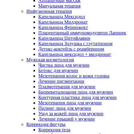
Аппаратный массаж
Мануальная терапия
Инфузионная терапия
Капельница Мексидол
Капельница Милдронат
Капельница Феринжект
Плацентарный иммуномодулятор Лаеннек
Капельница Цитофлавин
Капельница Золушка с глутатионом
Детокс-коктейль с реамберином
Капельница мексидол + милдронат
Мужская косметология
Чистка лица для мужчин
Ботокс для мужчин
Мезотерапия волос и кожи головы
Лечение пигментации
Плазмотерапия для мужчин
Биоревитализация лица для мужчин
Контурная пластика лица для мужчин
Мезотерапия лица для мужчин
Пилинг лица для мужчин
Уход за кожей лица для мужчин
Лечение прыщей у мужчин
Коррекция фигуры
Коррекция тела