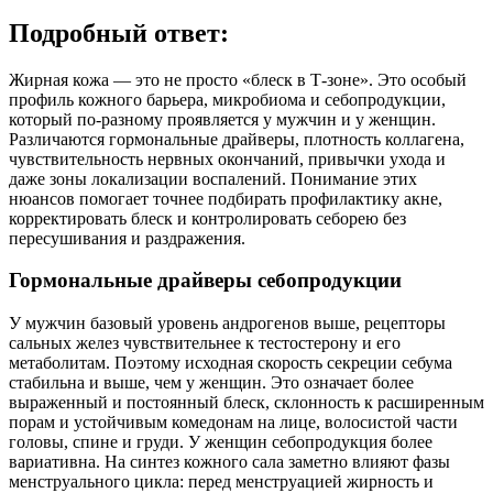
Подробный ответ:
Жирная кожа — это не просто «блеск в Т‑зоне». Это особый
профиль кожного барьера, микробиома и себопродукции,
который по‑разному проявляется у мужчин и у женщин.
Различаются гормональные драйверы, плотность коллагена,
чувствительность нервных окончаний, привычки ухода и
даже зоны локализации воспалений. Понимание этих
нюансов помогает точнее подбирать профилактику акне,
корректировать блеск и контролировать себорею без
пересушивания и раздражения.
Гормональные драйверы себопродукции
У мужчин базовый уровень андрогенов выше, рецепторы
сальных желез чувствительнее к тестостерону и его
метаболитам. Поэтому исходная скорость секреции себума
стабильна и выше, чем у женщин. Это означает более
выраженный и постоянный блеск, склонность к расширенным
порам и устойчивым комедонам на лице, волосистой части
головы, спине и груди. У женщин себопродукция более
вариативна. На синтез кожного сала заметно влияют фазы
менструального цикла: перед менструацией жирность и