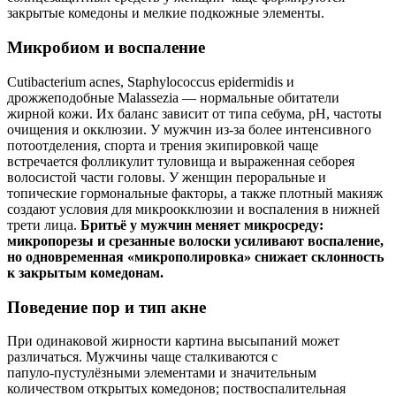
закрытые комедоны и мелкие подкожные элементы.
Микробиом и воспаление
Cutibacterium acnes, Staphylococcus epidermidis и
дрожжеподобные Malassezia — нормальные обитатели
жирной кожи. Их баланс зависит от типа себума, pH, частоты
очищения и окклюзии. У мужчин из‑за более интенсивного
потоотделения, спорта и трения экипировкой чаще
встречается фолликулит туловища и выраженная себорея
волосистой части головы. У женщин пероральные и
топические гормональные факторы, а также плотный макияж
создают условия для микроокклюзии и воспаления в нижней
трети лица.
Бритьё у мужчин меняет микросреду:
микропорезы и срезанные волоски усиливают воспаление,
но одновременная «микрополировка» снижает склонность
к закрытым комедонам.
Поведение пор и тип акне
При одинаковой жирности картина высыпаний может
различаться. Мужчины чаще сталкиваются с
папуло‑пустулёзными элементами и значительным
количеством открытых комедонов; поствоспалительная