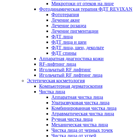
Микротоки от отеков на лице
Фотодинамическая терапия ФДТ REVIXAN
Фототерапия
Лечение акне
Лечение розацеа
Лечение пигментации
ФДТ лица
ФДТ лица и шеи
ФДТ лица, шеи, декольте
ФДТ спины
Аппаратная диагностика кожи
RF-лифтинг лица
Игольчатый RF лифтинг
Игольчатый RF лифтинг лица
Эстетическая косметология
Компьютерная дерматоскопия
Чистка лица
Аппаратная чистка лица
Ультразвуковая чистка лица
Комбинированная чистка лица
Атравматическая чистка лица
Ручная чистка лица
Механическая чистка лица
Чистка лица от черных точек
Чистка лица от угрей