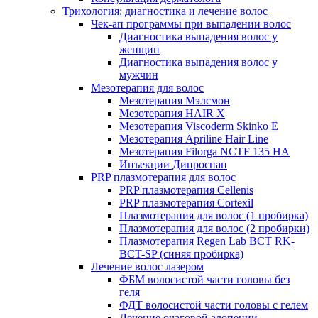
Трихология: диагностика и лечение волос
Чек-ап программы при выпадении волос
Диагностика выпадения волос у
женщин
Диагностика выпадения волос у
мужчин
Мезотерапия для волос
Мезотерапия Мэлсмон
Мезотерапия HAIR X
Мезотерапия Viscoderm Skinko E
Мезотерапия Apriline Hair Line
Мезотерапия Filorga NCTF 135 HA
Инъекции Дипроспан
PRP плазмотерапия для волос
PRP плазмотерапия Cellenis
PRP плазмотерапия Cortexil
Плазмотерапия для волос (1 пробирка)
Плазмотерапия для волос (2 пробирки)
Плазмотерапия Regen Lab BCT RK-
BCT-SP (синяя пробирка)
Лечение волос лазером
ФБМ волосистой части головы без
геля
ФДТ волосистой части головы с гелем
Лечение очаговой алопеции