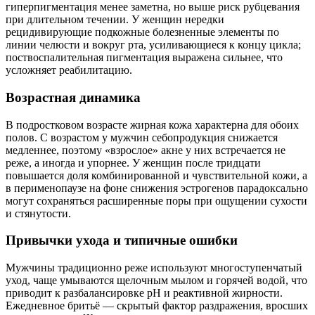
гиперпигментация менее заметна, но выше риск рубцевания
при длительном течении. У женщин нередки
рецидивирующие подкожные болезненные элементы по
линии челюсти и вокруг рта, усиливающиеся к концу цикла;
поствоспалительная пигментация выражена сильнее, что
усложняет реабилитацию.
Возрастная динамика
В подростковом возрасте жирная кожа характерна для обоих
полов. С возрастом у мужчин себопродукция снижается
медленнее, поэтому «взрослое» акне у них встречается не
реже, а иногда и упорнее. У женщин после тридцати
повышается доля комбинированной и чувствительной кожи, а
в перименопаузе на фоне снижения эстрогенов парадоксально
могут сохраняться расширенные поры при ощущении сухости
и стянутости.
Привычки ухода и типичные ошибки
Мужчины традиционно реже используют многоступенчатый
уход, чаще умываются щелочным мылом и горячей водой, что
приводит к разбалансировке pH и реактивной жирности.
Ежедневное бритьё — скрытый фактор раздражения, вросших