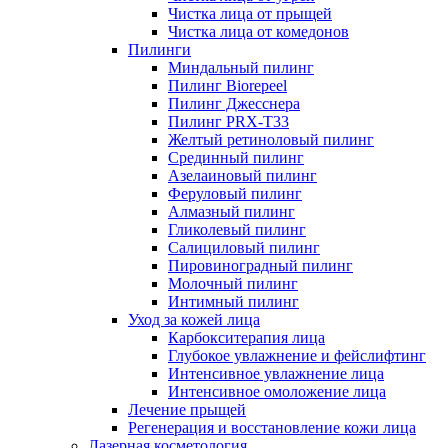
Чистка лица от прыщей
Чистка лица от комедонов
Пилинги
Миндальный пилинг
Пилинг Biorepeel
Пилинг Джесснера
Пилинг PRX-T33
Желтый ретиноловый пилинг
Срединный пилинг
Азелаиновый пилинг
Феруловый пилинг
Алмазный пилинг
Гликолевый пилинг
Салициловый пилинг
Пировиноградный пилинг
Молочный пилинг
Интимный пилинг
Уход за кожей лица
Карбокситерапия лица
Глубокое увлажнение и фейслифтинг
Интенсивное увлажнение лица
Интенсивное омоложение лица
Лечение прыщей
Регенерация и восстановление кожи лица
Лазерная косметология