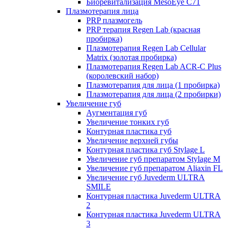
Биоревитализация MesoEye C71
Плазмотерапия лица
PRP плазмогель
PRP терапия Regen Lab (красная
пробирка)
Плазмотерапия Regen Lab Cellular
Matrix (золотая пробирка)
Плазмотерапия Regen Lab ACR-C Plus
(королевский набор)
Плазмотерапия для лица (1 пробирка)
Плазмотерапия для лица (2 пробирки)
Увеличение губ
Аугментация губ
Увеличение тонких губ
Контурная пластика губ
Увеличение верхней губы
Контурная пластика губ Stylage L
Увеличение губ препаратом Stylage M
Увеличение губ препаратом Aliaxin FL
Увеличение губ Juvederm ULTRA
SMILE
Контурная пластика Juvederm ULTRA
2
Контурная пластика Juvederm ULTRA
3