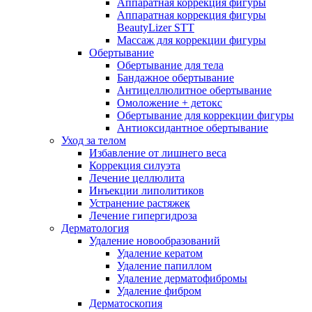
Аппаратная коррекция фигуры
Аппаратная коррекция фигуры
BeautyLizer STT
Массаж для коррекции фигуры
Обертывание
Обертывание для тела
Бандажное обертывание
Антицеллюлитное обертывание
Омоложение + детокс
Обертывание для коррекции фигуры
Антиоксидантное обертывание
Уход за телом
Избавление от лишнего веса
Коррекция силуэта
Лечение целлюлита
Инъекции липолитиков
Устранение растяжек
Лечение гипергидроза
Дерматология
Удаление новообразований
Удаление кератом
Удаление папиллом
Удаление дерматофибромы
Удаление фибром
Дерматоскопия