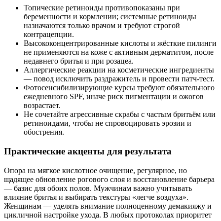
Топические ретиноиды противопоказаны при
беременности и кормлении; системные ретиноиды
назначаются только врачом и требуют строгой
контрацепции.
Высококонцентрированные кислоты и жёсткие пилинги
не применяются на коже с активным дерматитом, после
недавнего бритья и при розацеа.
Аллергические реакции на косметические ингредиенты
— повод исключить раздражитель и провести патч‑тест.
Фотосенсибилизирующие курсы требуют обязательного
ежедневного SPF, иначе риск пигментации и ожогов
возрастает.
Не сочетайте агрессивные скрабы с частым бритьём или
ретиноидами, чтобы не спровоцировать эрозии и
обострения.
Практические акценты для результата
Опора на мягкое кислотное очищение, регулярное, но
щадящее обновление рогового слоя и восстановление барьера
— базис для обоих полов. Мужчинам важно учитывать
влияние бритья и выбирать текстуры «легче воздуха».
Женщинам — уделять внимание полноценному демакияжу и
цикличной настройке ухода. В любых протоколах приоритет