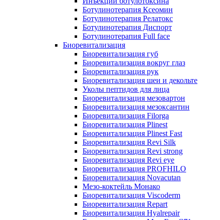
Инъекции ботулотоксина
Ботулинотерапия Ксеомин
Ботулинотерапия Релатокс
Ботулинотерапия Диспорт
Ботулинотерапия Full face
Биоревитализация
Биоревитализация губ
Биоревитализация вокруг глаз
Биоревитализация рук
Биоревитализация шеи и декольте
Уколы пептидов для лица
Биоревитализация мезовартон
Биоревитализация мезоксантин
Биоревитализация Filorga
Биоревитализация Plinest
Биоревитализация Plinest Fast
Биоревитализация Revi Silk
Биоревитализация Revi strong
Биоревитализация Revi eye
Биоревитализация PROFHILO
Биоревитализация Novacutan
Мезо-коктейль Монако
Биоревитализация Viscoderm
Биоревитализация Repart
Биоревитализация Hyalrepair