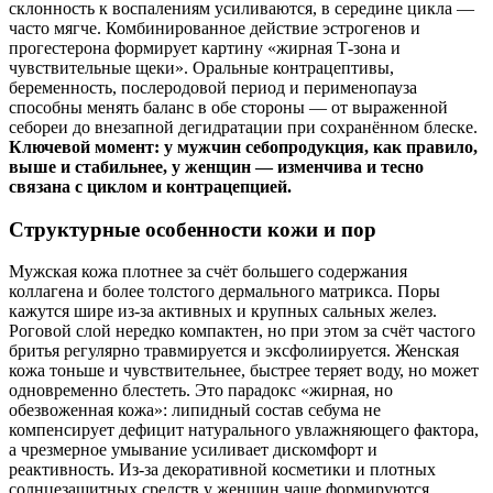
склонность к воспалениям усиливаются, в середине цикла —
часто мягче. Комбинированное действие эстрогенов и
прогестерона формирует картину «жирная Т‑зона и
чувствительные щеки». Оральные контрацептивы,
беременность, послеродовой период и перименопауза
способны менять баланс в обе стороны — от выраженной
себореи до внезапной дегидратации при сохранённом блеске.
Ключевой момент: у мужчин себопродукция, как правило,
выше и стабильнее, у женщин — изменчива и тесно
связана с циклом и контрацепцией.
Структурные особенности кожи и пор
Мужская кожа плотнее за счёт большего содержания
коллагена и более толстого дермального матрикса. Поры
кажутся шире из‑за активных и крупных сальных желез.
Роговой слой нередко компактен, но при этом за счёт частого
бритья регулярно травмируется и эксфолиируется. Женская
кожа тоньше и чувствительнее, быстрее теряет воду, но может
одновременно блестеть. Это парадокс «жирная, но
обезвоженная кожа»: липидный состав себума не
компенсирует дефицит натурального увлажняющего фактора,
а чрезмерное умывание усиливает дискомфорт и
реактивность. Из‑за декоративной косметики и плотных
солнцезащитных средств у женщин чаще формируются