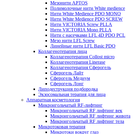
Мезонити APTOS
Полимолочные нити White medience
Нити White Medience PDO MONO
Нити White Medience PDO SCREW
Нити VICTORIA Screw PLLA
Нити VICTORIA Mono PLLA
Нити с насечками LFL 4D PDO PCL
Мезо нити LFL Screw
Линейные нити LFL Basic PDO
Коллагенотерапия лица
Коллагенотерапия Collost micro
Коллагенотерапия Linerase
Коллагенотерапия Сферогель
Сферогель Лайт
Сферогель Медиум
Сферогель Лонг
Липодеструкция подбородка
Экзосомальная терапия для лица
Аппаратная косметология
Микроигольчатый RF-лифтинг
Микроигольчатый RF лифтинг век
Микроигольчатый RF лифтинг живота
Микроигольчатый RF лифтинг тела
Микротоковая терапия
Микротоки вокруг глаз