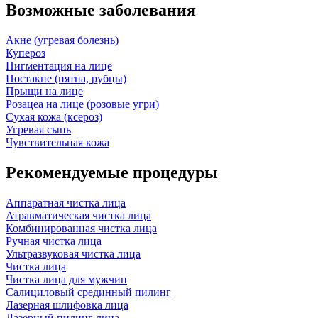
Возможные заболевания
Акне (угревая болезнь)
Купероз
Пигментация на лице
Постакне (пятна, рубцы)
Прыщи на лице
Розацеа на лице (розовые угри)
Сухая кожа (ксероз)
Угревая сыпь
Чувствительная кожа
Рекомендуемые процедуры
Аппаратная чистка лица
Атравматическая чистка лица
Комбинированная чистка лица
Ручная чистка лица
Ультразвуковая чистка лица
Чистка лица
Чистка лица для мужчин
Салициловый срединный пилинг
Лазерная шлифовка лица
Лазерный пилинг лица