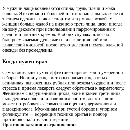
У мужчин чаще вовлекаются спина, грудь, плечи и кожа
головы. Это связано с большей плотностью сальных желез и
трением одежды, а также спортом и термонагрузкой. У
женщин больше жалоб на нижнюю треть лица, шею, иногда
на зону декольте при использовании парфюмированных
средств и плотных кремов. В обоих случаях помогают
быстросмываемые душевые гели с салициловой или
гликолевой кислотой после потоотделения и смена влажной
одежды без промедления.
Когда нужен врач
Самостоятельный уход эффективен при лёгкой и умеренной
себорее. Но при узлах, кистозных элементах, частых
рецидивах, выраженных рубцах или резком ухудшении после
стресса и приёма лекарств следует обратиться к дерматологу.
Женщинам с нарушениями цикла, акне нижней трети лица,
выпадением волос или излишним ростом волос на лице
может потребоваться совместная оценка у дерматолога и
эндокринолога. Мужчинам при густой бороде и упорном
фолликулите — коррекция техники бритья и подбор
противовоспалительной терапии.
Противопоказания и ограничения: