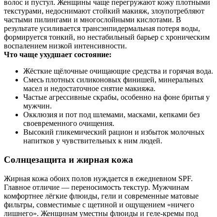
волос и пустул. Женщины чаще перегружают кожу плотными
текстурами, недоснимают стойкий макияж, злоупотребляют
частыми пилингами и многослойными кислотами. В
результате усиливается трансэнпидермальная потеря воды,
формируется тонкий, но нестабильный барьер с хроническим
воспалением низкой интенсивности.
Что чаще ухудшает состояние:
Жёсткие щёлочные очищающие средства и горячая вода.
Смесь плотных силиконовых финишей, минеральных
масел и недостаточное снятие макияжа.
Частые агрессивные скрабы, особенно на фоне бритья у
мужчин.
Окклюзия и пот под шлемами, масками, кепками без
своевременного очищения.
Высокий гликемический рацион и избыток молочных
напитков у чувствительных к ним людей.
Солнцезащита и жирная кожа
Жирная кожа обоих полов нуждается в ежедневном SPF.
Главное отличие — переносимость текстур. Мужчинам
комфортнее лёгкие флюиды, гели и современные матовые
фильтры, совместимые с щетиной и ощущением «ничего
лишнего». Женщинам уместны флюиды и геле‑кремы под