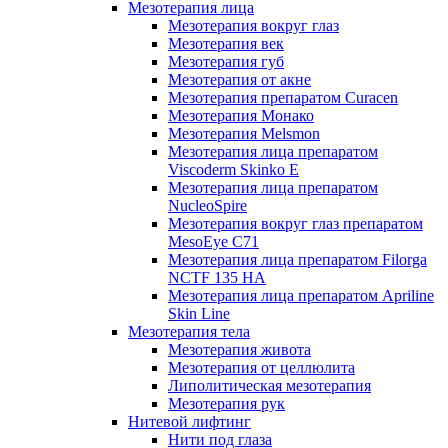
Мезотерапия лица
Мезотерапия вокруг глаз
Мезотерапия век
Мезотерапия губ
Мезотерапия от акне
Мезотерапия препаратом Curacen
Мезотерапия Монако
Мезотерапия Melsmon
Мезотерапия лица препаратом
Viscoderm Skinko E
Мезотерапия лица препаратом
NucleoSpire
Мезотерапия вокруг глаз препаратом
MesoEye С71
Мезотерапия лица препаратом Filorga
NCTF 135 HA
Мезотерапия лица препаратом Apriline
Skin Line
Мезотерапия тела
Мезотерапия живота
Мезотерапия от целлюлита
Липолитическая мезотерапия
Мезотерапия рук
Нитевой лифтинг
Нити под глаза