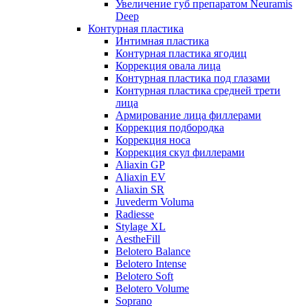
Увеличение губ препаратом Neuramis
Deep
Контурная пластика
Интимная пластика
Контурная пластика ягодиц
Коррекция овала лица
Контурная пластика под глазами
Контурная пластика средней трети
лица
Армирование лица филлерами
Коррекция подбородка
Коррекция носа
Коррекция скул филлерами
Aliaxin GP
Aliaxin EV
Aliaxin SR
Juvederm Voluma
Radiesse
Stylage XL
AestheFill
Belotero Balance
Belotero Intense
Belotero Soft
Belotero Volume
Soprano