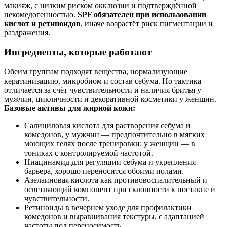
макияж, с низким риском окклюзии и подтверждённой
некомедогенностью.
SPF обязателен при использовании
кислот и ретиноидов
, иначе возрастёт риск пигментации и
раздражения.
Ингредиенты, которые работают
Обеим группам подходят вещества, нормализующие
кератинизацию, микробиом и состав себума. Но тактика
отличается за счёт чувствительности и наличия бритья у
мужчин, цикличности и декоративной косметики у женщин.
Базовые активы для жирной кожи:
Салициловая кислота для растворения себума и
комедонов, у мужчин — предпочтительно в мягких
моющих гелях после тренировки; у женщин — в
тониках с контролируемой частотой.
Ниацинамид для регуляции себума и укрепления
барьера, хорошо переносится обоими полами.
Азелаиновая кислота как противовоспалительный и
осветляющий компонент при склонности к постакне и
чувствительности.
Ретиноиды в вечернем уходе для профилактики
комедонов и выравнивания текстуры, с адаптацией
частоты под переносимость.