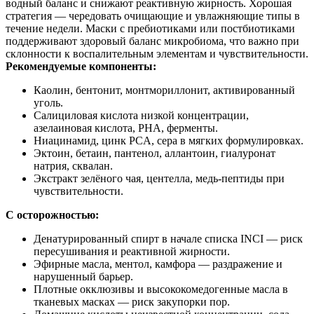
водный баланс и снижают реактивную жирность. Хорошая
стратегия — чередовать очищающие и увлажняющие типы в
течение недели. Маски с пребиотиками или постбиотиками
поддерживают здоровый баланс микробиома, что важно при
склонности к воспалительным элементам и чувствительности.
Рекомендуемые компоненты:
Каолин, бентонит, монтмориллонит, активированный
уголь.
Салициловая кислота низкой концентрации,
азелаиновая кислота, PHA, ферменты.
Ниацинамид, цинк PCA, сера в мягких формулировках.
Эктоин, бетаин, пантенол, аллантоин, гиалуронат
натрия, сквалан.
Экстракт зелёного чая, центелла, медь‑пептиды при
чувствительности.
С осторожностью:
Денатурированный спирт в начале списка INCI — риск
пересушивания и реактивной жирности.
Эфирные масла, ментол, камфора — раздражение и
нарушенный барьер.
Плотные окклюзивы и высококомедогенные масла в
тканевых масках — риск закупорки пор.