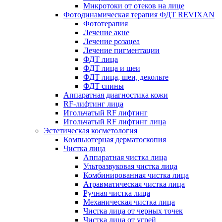
Микротоки от отеков на лице
Фотодинамическая терапия ФДТ REVIXAN
Фототерапия
Лечение акне
Лечение розацеа
Лечение пигментации
ФДТ лица
ФДТ лица и шеи
ФДТ лица, шеи, декольте
ФДТ спины
Аппаратная диагностика кожи
RF-лифтинг лица
Игольчатый RF лифтинг
Игольчатый RF лифтинг лица
Эстетическая косметология
Компьютерная дерматоскопия
Чистка лица
Аппаратная чистка лица
Ультразвуковая чистка лица
Комбинированная чистка лица
Атравматическая чистка лица
Ручная чистка лица
Механическая чистка лица
Чистка лица от черных точек
Чистка лица от угрей