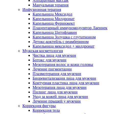
Аппаратный массаж
Мануальная терапия
Инфузионная терапия
Капельница Мексидол
Капельница Милдронат
Капельница Феринжект
Плацентарный иммуномодулятор Лаеннек
Капельница Цитофлавин
Капельница Золушка с глутатионом
Детокс-коктейль с реамберином
Капельница мексидол + милдронат
Мужская косметология
Чистка лица для мужчин
Ботокс для мужчин
Мезотерапия волос и кожи головы
Лечение пигментации
Плазмотерапия для мужчин
Биоревитализация лица для мужчин
Контурная пластика лица для мужчин
Мезотерапия лица для мужчин
Пилинг лица для мужчин
Уход за кожей лица для мужчин
Лечение прыщей у мужчин
Коррекция фигуры
Коррекция тела