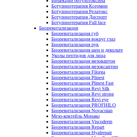
Инъекции ботулотоксина
Ботулинотерапия Ксеомин
Ботулинотерапия Релатокс
Ботулинотерапия Диспорт
Ботулинотерапия Full face
Биоревитализация
Биоревитализация губ
Биоревитализация вокруг глаз
Биоревитализация рук
Биоревитализация шеи и декольте
Уколы пептидов для лица
Биоревитализация мезовартон
Биоревитализация мезоксантин
Биоревитализация Filorga
Биоревитализация Plinest
Биоревитализация Plinest Fast
Биоревитализация Revi Silk
Биоревитализация Revi strong
Биоревитализация Revi eye
Биоревитализация PROFHILO
Биоревитализация Novacutan
Мезо-коктейль Монако
Биоревитализация Viscoderm
Биоревитализация Repart
Биоревитализация Hyalrepair