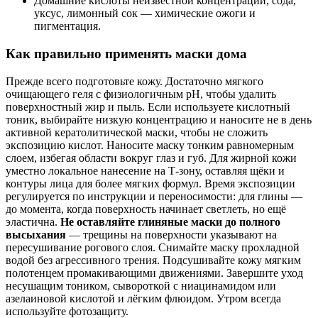
Домашние кислоты неизвестной концентрации, сода,
уксус, лимонный сок — химические ожоги и
пигментация.
Как правильно применять маски дома
Прежде всего подготовьте кожу. Достаточно мягкого
очищающего геля с физиологичным pH, чтобы удалить
поверхностный жир и пыль. Если используете кислотный
тоник, выбирайте низкую концентрацию и наносите не в день
активной кератолитической маски, чтобы не сложить
экспозицию кислот. Наносите маску тонким равномерным
слоем, избегая области вокруг глаз и губ. Для жирной кожи
уместно локальное нанесение на Т‑зону, оставляя щёки и
контуры лица для более мягких формул. Время экспозиции
регулируется по инструкции и переносимости: для глины —
до момента, когда поверхность начинает светлеть, но ещё
эластична.
Не оставляйте глиняные маски до полного
высыхания
— трещины на поверхности указывают на
пересушивание рогового слоя. Снимайте маску прохладной
водой без агрессивного трения. Подсушивайте кожу мягким
полотенцем промакивающими движениями. Завершите уход
несушащим тоником, сывороткой с ниацинамидом или
азелаиновой кислотой и лёгким флюидом. Утром всегда
используйте фотозащиту.