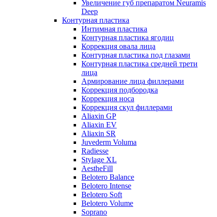
Увеличение губ препаратом Neuramis
Deep
Контурная пластика
Интимная пластика
Контурная пластика ягодиц
Коррекция овала лица
Контурная пластика под глазами
Контурная пластика средней трети
лица
Армирование лица филлерами
Коррекция подбородка
Коррекция носа
Коррекция скул филлерами
Aliaxin GP
Aliaxin EV
Aliaxin SR
Juvederm Voluma
Radiesse
Stylage XL
AestheFill
Belotero Balance
Belotero Intense
Belotero Soft
Belotero Volume
Soprano