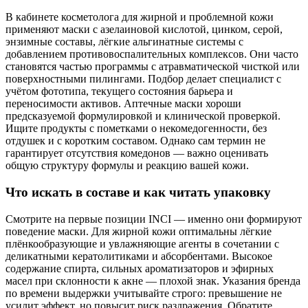
В кабинете косметолога для жирной и проблемной кожи
применяют маски с азелаиновой кислотой, цинком, серой,
энзимные составы, лёгкие альгинатные системы с
добавлением противовоспалительных комплексов. Они часто
становятся частью программы с атравматической чисткой или
поверхностными пилингами. Подбор делает специалист с
учётом фототипа, текущего состояния барьера и
переносимости активов. Аптечные маски хороши
предсказуемой формулировкой и клинической проверкой.
Ищите продукты с пометками о некомедогенности, без
отдушек и с коротким составом. Однако сам термин не
гарантирует отсутствия комедонов — важно оценивать
общую структуру формулы и реакцию вашей кожи.
Что искать в составе и как читать упаковку
Смотрите на первые позиции INCI — именно они формируют
поведение маски. Для жирной кожи оптимальны лёгкие
плёнкообразующие и увлажняющие агенты в сочетании с
деликатными кератолитиками и абсорбентами. Высокое
содержание спирта, сильных ароматизаторов и эфирных
масел при склонности к акне — плохой знак. Указания бренда
по времени выдержки учитывайте строго: превышение не
усилит эффект, но повысит риск раздражения. Обратите