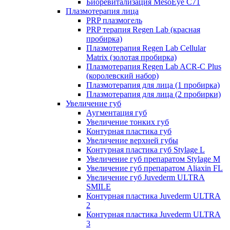
Биоревитализация MesoEye C71
Плазмотерапия лица
PRP плазмогель
PRP терапия Regen Lab (красная
пробирка)
Плазмотерапия Regen Lab Cellular
Matrix (золотая пробирка)
Плазмотерапия Regen Lab ACR-C Plus
(королевский набор)
Плазмотерапия для лица (1 пробирка)
Плазмотерапия для лица (2 пробирки)
Увеличение губ
Аугментация губ
Увеличение тонких губ
Контурная пластика губ
Увеличение верхней губы
Контурная пластика губ Stylage L
Увеличение губ препаратом Stylage M
Увеличение губ препаратом Aliaxin FL
Увеличение губ Juvederm ULTRA
SMILE
Контурная пластика Juvederm ULTRA
2
Контурная пластика Juvederm ULTRA
3