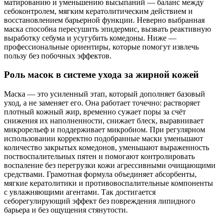
матированию и уменьшению высыпаний — баланс между
себоконтролем, мягким кератолитическим действием и
восстановлением барьерной функции. Неверно выбранная
маска способна пересушить эпидермис, вызвать реактивную
выработку себума и усугубить комедоны. Ниже —
профессиональные ориентиры, которые помогут извлечь
пользу без побочных эффектов.
Роль масок в системе ухода за жирной кожей
Маска — это усиленный этап, который дополняет базовый
уход, а не заменяет его. Она работает точечно: растворяет
плотный кожный жир, временно сужает поры за счёт
снижения их наполненности, снижает блеск, выравнивает
микрорельеф и поддерживает микробиом. При регулярном
использовании корректно подобранные маски уменьшают
количество закрытых комедонов, уменьшают выраженность
поствоспалительных пятен и помогают контролировать
воспаление без перегрузки кожи агрессивными очищающими
средствами. Грамотная формула объединяет абсорбенты,
мягкие кератолитики и противовоспалительные компоненты
с увлажняющими агентами. Так достигается
себорегулирующий эффект без повреждения липидного
барьера и без ощущения стянутости.