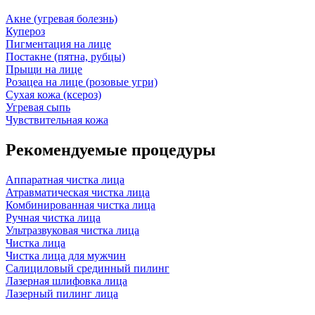
Акне (угревая болезнь)
Купероз
Пигментация на лице
Постакне (пятна, рубцы)
Прыщи на лице
Розацеа на лице (розовые угри)
Сухая кожа (ксероз)
Угревая сыпь
Чувствительная кожа
Рекомендуемые процедуры
Аппаратная чистка лица
Атравматическая чистка лица
Комбинированная чистка лица
Ручная чистка лица
Ультразвуковая чистка лица
Чистка лица
Чистка лица для мужчин
Салициловый срединный пилинг
Лазерная шлифовка лица
Лазерный пилинг лица