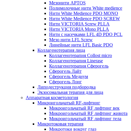
Мезонити APTOS
Полимолочные нити White medience
Нити White Medience PDO MONO
Нити White Medience PDO SCREW
Нити VICTORIA Screw PLLA
Нити VICTORIA Mono PLLA
Нити с насечками LFL 4D PDO PCL
Мезо нити LFL Screw
Линейные нити LFL Basic PDO
Коллагенотерапия лица
Коллагенотерапия Collost micro
Коллагенотерапия Linerase
Коллагенотерапия Сферогель
Сферогель Лайт
Сферогель Медиум
Сферогель Лонг
Липодеструкция подбородка
Экзосомальная терапия для лица
Аппаратная косметология
Микроигольчатый RF-лифтинг
Микроигольчатый RF лифтинг век
Микроигольчатый RF лифтинг живота
Микроигольчатый RF лифтинг тела
Микротоковая терапия
Микротоки вокруг глаз