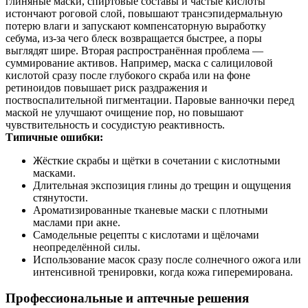
глиняные маски, спиртовые составы и частые кислоты
истончают роговой слой, повышают трансэпидермальную
потерю влаги и запускают компенсаторную выработку
себума, из‑за чего блеск возвращается быстрее, а поры
выглядят шире. Вторая распространённая проблема —
суммирование активов. Например, маска с салициловой
кислотой сразу после глубокого скраба или на фоне
ретиноидов повышает риск раздражения и
поствоспалительной пигментации. Паровые ванночки перед
маской не улучшают очищение пор, но повышают
чувствительность и сосудистую реактивность.
Типичные ошибки:
Жёсткие скрабы и щётки в сочетании с кислотными
масками.
Длительная экспозиция глины до трещин и ощущения
стянутости.
Ароматизированные тканевые маски с плотными
маслами при акне.
Самодельные рецепты с кислотами и щёлочами
неопределённой силы.
Использование масок сразу после солнечного ожога или
интенсивной тренировки, когда кожа гиперемирована.
Профессиональные и аптечные решения