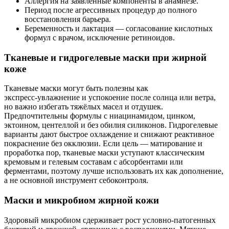
Аллергия на заявленные компоненты в анамнезе.
Период после агрессивных процедур до полного
восстановления барьера.
Беременность и лактация — согласование кислотных
формул с врачом, исключение ретиноидов.
Тканевые и гидрогелевые маски при жирной
коже
Тканевые маски могут быть полезны как
экспресс‑увлажнение и успокоение после солнца или ветра,
но важно избегать тяжёлых масел и отдушек.
Предпочтительны формулы с ниацинамидом, цинком,
эктоином, центеллой и без обилия силиконов. Гидрогелевые
варианты дают быстрое охлаждение и снижают реактивное
покраснение без окклюзии. Если цель — матирование и
проработка пор, тканевые маски уступают классическим
кремовым и гелевым составам с абсорбентами или
ферментами, поэтому лучше использовать их как дополнение,
а не основной инструмент себоконтроля.
Маски и микробиом жирной кожи
Здоровый микробиом сдерживает рост условно‑патогенных