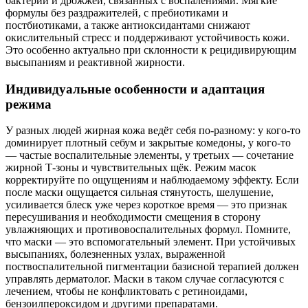
бактерий и дрожжей, связанных с воспалениями. Мягкие
формулы без раздражителей, с пребиотиками и
постбиотиками, а также антиоксидантами снижают
окислительный стресс и поддерживают устойчивость кожи.
Это особенно актуально при склонности к рецидивирующим
высыпаниям и реактивной жирности.
Индивидуальные особенности и адаптация
режима
У разных людей жирная кожа ведёт себя по‑разному: у кого‑то
доминирует плотный себум и закрытые комедоны, у кого‑то
— частые воспалительные элементы, у третьих — сочетание
жирной Т‑зоны и чувствительных щёк. Режим масок
корректируйте по ощущениям и наблюдаемому эффекту. Если
после маски ощущается сильная стянутость, шелушение,
усиливается блеск уже через короткое время — это признак
пересушивания и необходимости смещения в сторону
увлажняющих и противовоспалительных формул. Помните,
что маски — это вспомогательный элемент. При устойчивых
высыпаниях, болезненных узлах, выраженной
поствоспалительной пигментации базисной терапией должен
управлять дерматолог. Маски в таком случае согласуются с
лечением, чтобы не конфликтовать с ретиноидами,
бензоилпероксидом и другими препаратами.