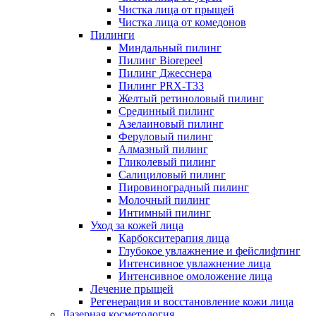
Чистка лица от прыщей
Чистка лица от комедонов
Пилинги
Миндальный пилинг
Пилинг Biorepeel
Пилинг Джесснера
Пилинг PRX-T33
Желтый ретиноловый пилинг
Срединный пилинг
Азелаиновый пилинг
Феруловый пилинг
Алмазный пилинг
Гликолевый пилинг
Салициловый пилинг
Пировиноградный пилинг
Молочный пилинг
Интимный пилинг
Уход за кожей лица
Карбокситерапия лица
Глубокое увлажнение и фейслифтинг
Интенсивное увлажнение лица
Интенсивное омоложение лица
Лечение прыщей
Регенерация и восстановление кожи лица
Лазерная косметология