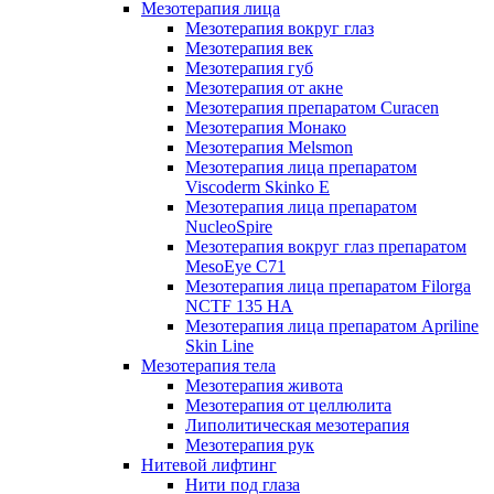
Мезотерапия лица
Мезотерапия вокруг глаз
Мезотерапия век
Мезотерапия губ
Мезотерапия от акне
Мезотерапия препаратом Curacen
Мезотерапия Монако
Мезотерапия Melsmon
Мезотерапия лица препаратом
Viscoderm Skinko E
Мезотерапия лица препаратом
NucleoSpire
Мезотерапия вокруг глаз препаратом
MesoEye С71
Мезотерапия лица препаратом Filorga
NCTF 135 HA
Мезотерапия лица препаратом Apriline
Skin Line
Мезотерапия тела
Мезотерапия живота
Мезотерапия от целлюлита
Липолитическая мезотерапия
Мезотерапия рук
Нитевой лифтинг
Нити под глаза