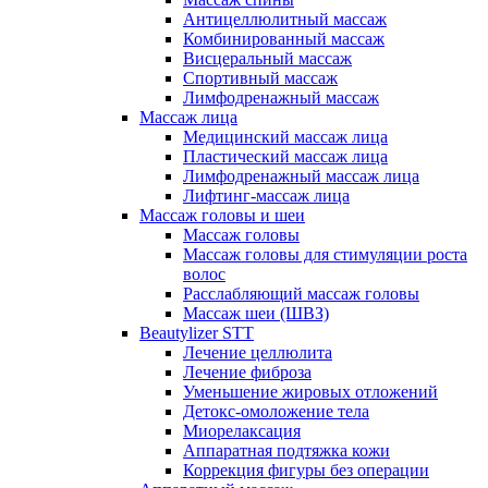
Антицеллюлитный массаж
Комбинированный массаж
Висцеральный массаж
Спортивный массаж
Лимфодренажный массаж
Массаж лица
Медицинский массаж лица
Пластический массаж лица
Лимфодренажный массаж лица
Лифтинг-массаж лица
Массаж головы и шеи
Массаж головы
Массаж головы для стимуляции роста
волос
Расслабляющий массаж головы
Массаж шеи (ШВЗ)
Beautylizer STT
Лечение целлюлита
Лечение фиброза
Уменьшение жировых отложений
Детокс-омоложение тела
Миорелаксация
Аппаратная подтяжка кожи
Коррекция фигуры без операции