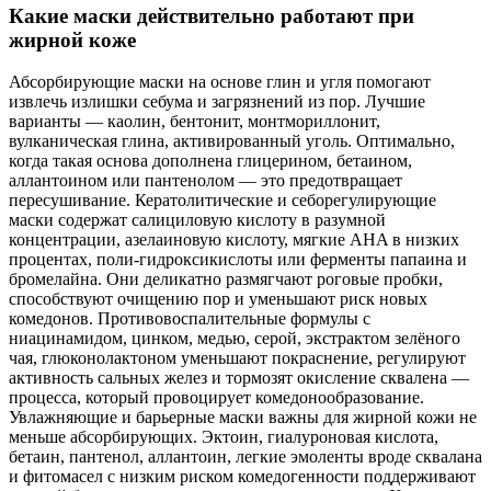
Какие маски действительно работают при
жирной коже
Абсорбирующие маски на основе глин и угля помогают
извлечь излишки себума и загрязнений из пор. Лучшие
варианты — каолин, бентонит, монтмориллонит,
вулканическая глина, активированный уголь. Оптимально,
когда такая основа дополнена глицерином, бетаином,
аллантоином или пантенолом — это предотвращает
пересушивание. Кератолитические и себорегулирующие
маски содержат салициловую кислоту в разумной
концентрации, азелаиновую кислоту, мягкие AHA в низких
процентах, поли‑гидроксикислоты или ферменты папаина и
бромелайна. Они деликатно размягчают роговые пробки,
способствуют очищению пор и уменьшают риск новых
комедонов. Противовоспалительные формулы с
ниацинамидом, цинком, медью, серой, экстрактом зелёного
чая, глюконолактоном уменьшают покраснение, регулируют
активность сальных желез и тормозят окисление сквалена —
процесса, который провоцирует комедонообразование.
Увлажняющие и барьерные маски важны для жирной кожи не
меньше абсорбирующих. Эктоин, гиалуроновая кислота,
бетаин, пантенол, аллантоин, легкие эмоленты вроде сквалана
и фитомасел с низким риском комедогенности поддерживают