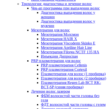
Трихология: диагностика и лечение волос
Чек-ап программы при выпадении волос
Диагностика выпадения волос у
женщин
Диагностика выпадения волос у
мужчин
Мезотерапия для волос
Мезотерапия Мэлсмон
Мезотерапия HAIR X
Мезотерапия Viscoderm Skinko E
Мезотерапия Apriline Hair Line
Мезотерапия Filorga NCTF 135 HA
Инъекции Дипроспан
PRP плазмотерапия для волос
PRP плазмотерапия Cellenis
PRP плазмотерапия Cortexil
Плазмотерапия для волос (1 пробирка)
Плазмотерапия для волос (2 пробирки)
Плазмотерапия Regen Lab BCT RK-
BCT-SP (синяя пробирка)
Лечение волос лазером
ФБМ волосистой части головы без
геля
ФДТ волосистой части головы с гелем
Лечение очаговой алопеции