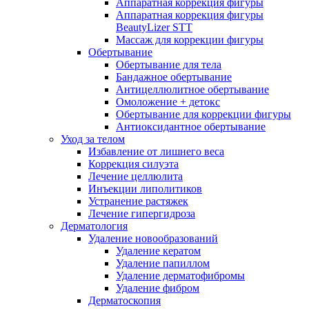
Аппаратная коррекция фигуры
Аппаратная коррекция фигуры
BeautyLizer STT
Массаж для коррекции фигуры
Обертывание
Обертывание для тела
Бандажное обертывание
Антицеллюлитное обертывание
Омоложение + детокс
Обертывание для коррекции фигуры
Антиоксидантное обертывание
Уход за телом
Избавление от лишнего веса
Коррекция силуэта
Лечение целлюлита
Инъекции липолитиков
Устранение растяжек
Лечение гипергидроза
Дерматология
Удаление новообразований
Удаление кератом
Удаление папиллом
Удаление дерматофибромы
Удаление фибром
Дерматоскопия