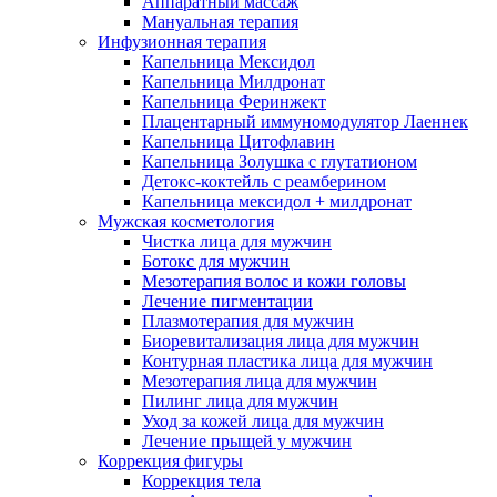
Аппаратный массаж
Мануальная терапия
Инфузионная терапия
Капельница Мексидол
Капельница Милдронат
Капельница Феринжект
Плацентарный иммуномодулятор Лаеннек
Капельница Цитофлавин
Капельница Золушка с глутатионом
Детокс-коктейль с реамберином
Капельница мексидол + милдронат
Мужская косметология
Чистка лица для мужчин
Ботокс для мужчин
Мезотерапия волос и кожи головы
Лечение пигментации
Плазмотерапия для мужчин
Биоревитализация лица для мужчин
Контурная пластика лица для мужчин
Мезотерапия лица для мужчин
Пилинг лица для мужчин
Уход за кожей лица для мужчин
Лечение прыщей у мужчин
Коррекция фигуры
Коррекция тела