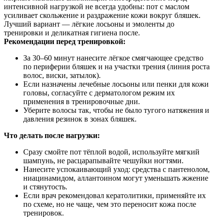
интенсивной нагрузкой не всегда удобны: пот с маслом
усиливает скольжение и раздражение кожи вокруг бляшек.
Лучший вариант — лёгкие лосьоны и эмоленты до
тренировки и деликатная гигиена после.
Рекомендации перед тренировкой:
За 30–60 минут нанесите лёгкое смягчающее средство
по периферии бляшек и на участки трения (линия роста
волос, виски, затылок).
Если назначены лечебные лосьоны или пенки для кожи
головы, согласуйте с дерматологом режим их
применения в тренировочные дни.
Уберите волосы так, чтобы не было тугого натяжения и
давления резинок в зонах бляшек.
Что делать после нагрузки:
Сразу смойте пот тёплой водой, используйте мягкий
шампунь, не расцарапывайте чешуйки ногтями.
Нанесите успокаивающий уход: средства с пантенолом,
ниацинамидом, аллантоином могут уменьшать жжение
и стянутость.
Если врач рекомендовал кератолитики, применяйте их
по схеме, но не чаще, чем это переносит кожа после
тренировок.