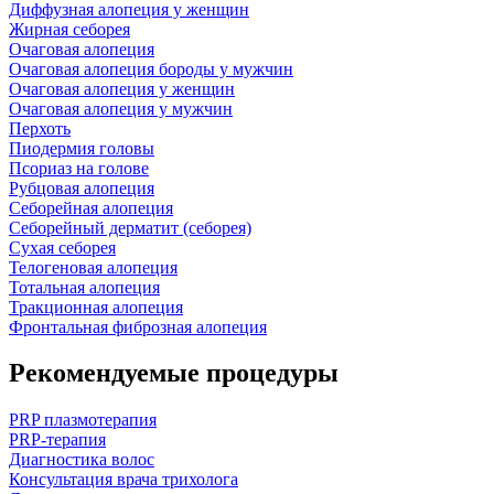
Диффузная алопеция у женщин
Жирная себорея
Очаговая алопеция
Очаговая алопеция бороды у мужчин
Очаговая алопеция у женщин
Очаговая алопеция у мужчин
Перхоть
Пиодермия головы
Псориаз на голове
Рубцовая алопеция
Себорейная алопеция
Себорейный дерматит (себорея)
Сухая себорея
Телогеновая алопеция
Тотальная алопеция
Тракционная алопеция
Фронтальная фиброзная алопеция
Рекомендуемые процедуры
PRP плазмотерапия
PRP-терапия
Диагностика волос
Консультация врача трихолога