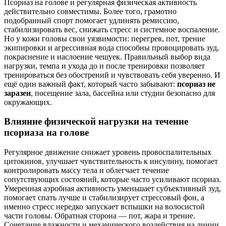
Псориаз на голове и регулярная физическая активность
действительно совместимы. Более того, грамотно
подобранный спорт помогает удлинять ремиссию,
стабилизировать вес, снижать стресс и системное воспаление.
Но у кожи головы свои уязвимости: перегрев, пот, трение
экипировки и агрессивная вода способны провоцировать зуд,
покраснение и наслоение чешуек. Правильный выбор вида
нагрузки, темпа и ухода до и после тренировки позволяет
тренироваться без обострений и чувствовать себя уверенно. И
ещё один важный факт, который часто забывают:
псориаз не
заразен
, посещение зала, бассейна или студии безопасно для
окружающих.
Влияние физической нагрузки на течение
псориаза на голове
Регулярное движение снижает уровень провоспалительных
цитокинов, улучшает чувствительность к инсулину, помогает
контролировать массу тела и облегчает течение
сопутствующих состояний, которые часто усиливают псориаз.
Умеренная аэробная активность уменьшает субъективный зуд,
помогает спать лучше и стабилизирует стрессовый фон, а
именно стресс нередко запускает вспышки на волосистой
части головы. Обратная сторона — пот, жара и трение.
Сочетание влажности и механического воздействия на линии