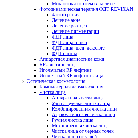
Микротоки от отеков на лице
Фотодинамическая терапия ФДТ REVIXAN
Фототерапия
Лечение акне
Лечение розацеа
Лечение пигментации
ФДТ лица
ФДТ лица и шеи
ФДТ лица, шеи, декольте
ФДТ спины
Аппаратная диагностика кожи
RF-лифтинг лица
Игольчатый RF лифтинг
Игольчатый RF лифтинг лица
Эстетическая косметология
Компьютерная дерматоскопия
Чистка лица
Аппаратная чистка лица
Ультразвуковая чистка лица
Комбинированная чистка лица
Атравматическая чистка лица
Ручная чистка лица
Механическая чистка лица
Чистка лица от черных точек
Чистка лица от угрей