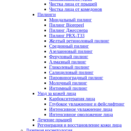
Чистка лица от прыщей
Чистка лица от комедонов
Пилинги
Миндальный пилинг
Пилинг Biorepeel
Пилинг Джесснера
Пилинг PRX-T33
Желтый ретиноловый пилинг
Срединный пилинг
Азелаиновый пилинг
Феруловый пилинг
Алмазный пилинг
Гликолевый пилинг
Салициловый пилинг
Пировиноградный пилинг
Молочный пилинг
Интимный пилинг
Уход за кожей лица
Карбокситерапия лица
Глубокое увлажнение и фейслифтинг
Интенсивное увлажнение лица
Интенсивное омоложение лица
Лечение прыщей
Регенерация и восстановление кожи лица
Лазерная косметология