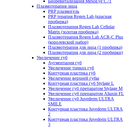
Биоревитализация MesoEye C71
Плазмотерапия лица
PRP плазмогель
PRP терапия Regen Lab (красная
пробирка)
Плазмотерапия Regen Lab Cellular
Matrix (золотая пробирка)
Плазмотерапия Regen Lab ACR-C Plus
(королевский набор)
Плазмотерапия для лица (1 пробирка)
Плазмотерапия для лица (2 пробирки)
Увеличение губ
Аугментация губ
Увеличение тонких губ
Контурная пластика губ
Увеличение верхней губы
Контурная пластика губ Stylage L
Увеличение губ препаратом Stylage M
Увеличение губ препаратом Aliaxin FL
Увеличение губ Juvederm ULTRA
SMILE
Контурная пластика Juvederm ULTRA
2
Контурная пластика Juvederm ULTRA
3