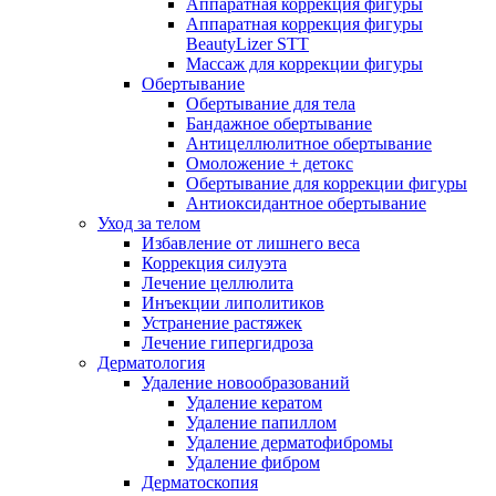
Аппаратная коррекция фигуры
Аппаратная коррекция фигуры
BeautyLizer STT
Массаж для коррекции фигуры
Обертывание
Обертывание для тела
Бандажное обертывание
Антицеллюлитное обертывание
Омоложение + детокс
Обертывание для коррекции фигуры
Антиоксидантное обертывание
Уход за телом
Избавление от лишнего веса
Коррекция силуэта
Лечение целлюлита
Инъекции липолитиков
Устранение растяжек
Лечение гипергидроза
Дерматология
Удаление новообразований
Удаление кератом
Удаление папиллом
Удаление дерматофибромы
Удаление фибром
Дерматоскопия