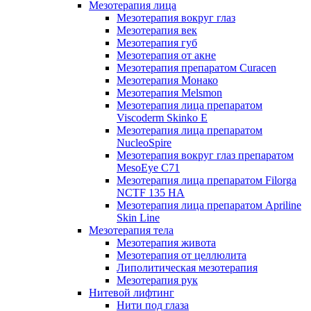
Мезотерапия лица
Мезотерапия вокруг глаз
Мезотерапия век
Мезотерапия губ
Мезотерапия от акне
Мезотерапия препаратом Curacen
Мезотерапия Монако
Мезотерапия Melsmon
Мезотерапия лица препаратом
Viscoderm Skinko E
Мезотерапия лица препаратом
NucleoSpire
Мезотерапия вокруг глаз препаратом
MesoEye С71
Мезотерапия лица препаратом Filorga
NCTF 135 HA
Мезотерапия лица препаратом Apriline
Skin Line
Мезотерапия тела
Мезотерапия живота
Мезотерапия от целлюлита
Липолитическая мезотерапия
Мезотерапия рук
Нитевой лифтинг
Нити под глаза