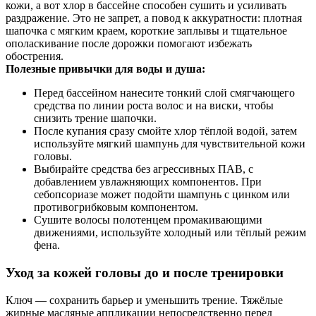
кожи, а вот хлор в бассейне способен сушить и усиливать
раздражение. Это не запрет, а повод к аккуратности: плотная
шапочка с мягким краем, короткие заплывы и тщательное
ополаскивание после дорожки помогают избежать
обострения.
Полезные привычки для воды и душа:
Перед бассейном нанесите тонкий слой смягчающего
средства по линии роста волос и на виски, чтобы
снизить трение шапочки.
После купания сразу смойте хлор тёплой водой, затем
используйте мягкий шампунь для чувствительной кожи
головы.
Выбирайте средства без агрессивных ПАВ, с
добавлением увлажняющих компонентов. При
себопсориазе может подойти шампунь с цинком или
противогрибковым компонентом.
Сушите волосы полотенцем промакивающими
движениями, используйте холодный или тёплый режим
фена.
Уход за кожей головы до и после тренировки
Ключ — сохранить барьер и уменьшить трение. Тяжёлые
жирные масляные аппликации непосредственно перед