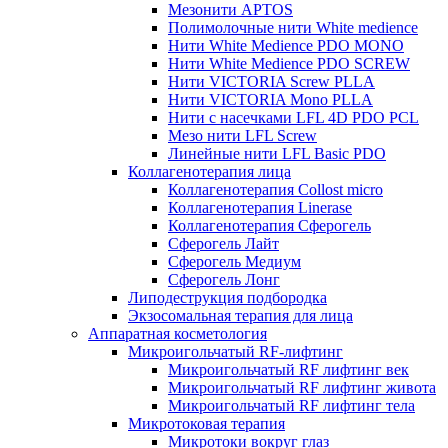
Мезонити APTOS
Полимолочные нити White medience
Нити White Medience PDO MONO
Нити White Medience PDO SCREW
Нити VICTORIA Screw PLLA
Нити VICTORIA Mono PLLA
Нити с насечками LFL 4D PDO PCL
Мезо нити LFL Screw
Линейные нити LFL Basic PDO
Коллагенотерапия лица
Коллагенотерапия Collost micro
Коллагенотерапия Linerase
Коллагенотерапия Сферогель
Сферогель Лайт
Сферогель Медиум
Сферогель Лонг
Липодеструкция подбородка
Экзосомальная терапия для лица
Аппаратная косметология
Микроигольчатый RF-лифтинг
Микроигольчатый RF лифтинг век
Микроигольчатый RF лифтинг живота
Микроигольчатый RF лифтинг тела
Микротоковая терапия
Микротоки вокруг глаз