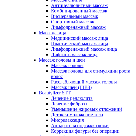
Антицеллюлитный массаж
Комбинированный массаж
Висцеральный массаж
Спортивный массаж
Лимфодренажный массаж
Массаж лица
Медицинский массаж лица
Пластический массаж лица
Лимфодренажный массаж лица
Лифтинг-массаж лица
Массаж головы и шеи
Массаж головы
Массаж головы для стимуляции роста
волос
Расслабляющий массаж головы
Массаж шеи (ШВЗ)
Beautylizer STT
Лечение целлюлита
Лечение фиброза
Уменьшение жировых отложений
Детокс-омоложение тела
Миорелаксация
Аппаратная подтяжка кожи
Коррекция фигуры без операции