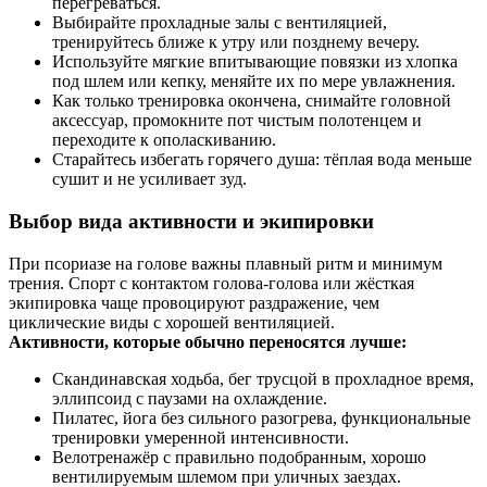
перегреваться.
Выбирайте прохладные залы с вентиляцией,
тренируйтесь ближе к утру или позднему вечеру.
Используйте мягкие впитывающие повязки из хлопка
под шлем или кепку, меняйте их по мере увлажнения.
Как только тренировка окончена, снимайте головной
аксессуар, промокните пот чистым полотенцем и
переходите к ополаскиванию.
Старайтесь избегать горячего душа: тёплая вода меньше
сушит и не усиливает зуд.
Выбор вида активности и экипировки
При псориазе на голове важны плавный ритм и минимум
трения. Спорт с контактом голова-голова или жёсткая
экипировка чаще провоцируют раздражение, чем
циклические виды с хорошей вентиляцией.
Активности, которые обычно переносятся лучше:
Скандинавская ходьба, бег трусцой в прохладное время,
эллипсоид с паузами на охлаждение.
Пилатес, йога без сильного разогрева, функциональные
тренировки умеренной интенсивности.
Велотренажёр с правильно подобранным, хорошо
вентилируемым шлемом при уличных заездах.