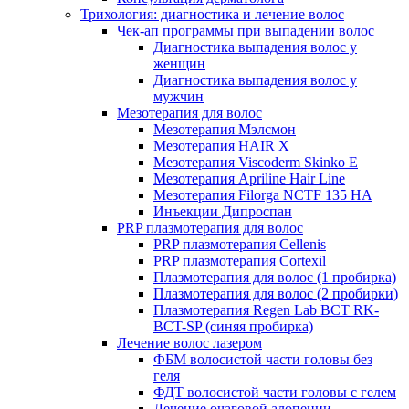
Трихология: диагностика и лечение волос
Чек-ап программы при выпадении волос
Диагностика выпадения волос у
женщин
Диагностика выпадения волос у
мужчин
Мезотерапия для волос
Мезотерапия Мэлсмон
Мезотерапия HAIR X
Мезотерапия Viscoderm Skinko E
Мезотерапия Apriline Hair Line
Мезотерапия Filorga NCTF 135 HA
Инъекции Дипроспан
PRP плазмотерапия для волос
PRP плазмотерапия Cellenis
PRP плазмотерапия Cortexil
Плазмотерапия для волос (1 пробирка)
Плазмотерапия для волос (2 пробирки)
Плазмотерапия Regen Lab BCT RK-
BCT-SP (синяя пробирка)
Лечение волос лазером
ФБМ волосистой части головы без
геля
ФДТ волосистой части головы с гелем
Лечение очаговой алопеции