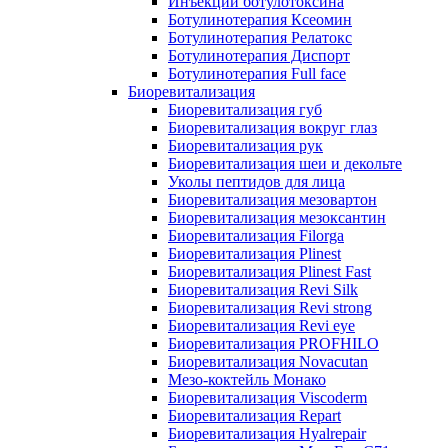
Инъекции ботулотоксина
Ботулинотерапия Ксеомин
Ботулинотерапия Релатокс
Ботулинотерапия Диспорт
Ботулинотерапия Full face
Биоревитализация
Биоревитализация губ
Биоревитализация вокруг глаз
Биоревитализация рук
Биоревитализация шеи и декольте
Уколы пептидов для лица
Биоревитализация мезовартон
Биоревитализация мезоксантин
Биоревитализация Filorga
Биоревитализация Plinest
Биоревитализация Plinest Fast
Биоревитализация Revi Silk
Биоревитализация Revi strong
Биоревитализация Revi eye
Биоревитализация PROFHILO
Биоревитализация Novacutan
Мезо-коктейль Монако
Биоревитализация Viscoderm
Биоревитализация Repart
Биоревитализация Hyalrepair