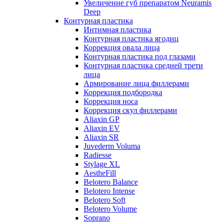
Увеличение губ препаратом Neuramis
Deep
Контурная пластика
Интимная пластика
Контурная пластика ягодиц
Коррекция овала лица
Контурная пластика под глазами
Контурная пластика средней трети
лица
Армирование лица филлерами
Коррекция подбородка
Коррекция носа
Коррекция скул филлерами
Aliaxin GP
Aliaxin EV
Aliaxin SR
Juvederm Voluma
Radiesse
Stylage XL
AestheFill
Belotero Balance
Belotero Intense
Belotero Soft
Belotero Volume
Soprano